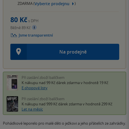
Vyberte prodejnu
ZDARMA (
)
80 Kč
s DPH
Běžně 89 Kč
Jsme transparentní
Na prodejně
Při zaslání zboží balíčkem
K nákupu nad 99 Kč
dárek zdarma
v hodnotě 19 Kč
E-shopové listy
Při zaslání zboží balíčkem
K nákupu nad 999 Kč
dárek zdarma
v hodnotě 299 Kč
Let na měsíc
Pohádkové leporelo pro malé děti o ježkovi a jeho přátelích ze zahrádky.