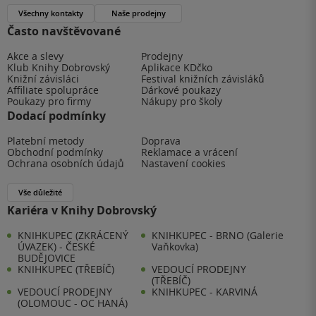
Všechny kontakty
Naše prodejny
Často navštěvované
Akce a slevy
Prodejny
Klub Knihy Dobrovský
Aplikace KDčko
Knižní závisláci
Festival knižních závisláků
Affiliate spolupráce
Dárkové poukazy
Poukazy pro firmy
Nákupy pro školy
Dodací podmínky
Platební metody
Doprava
Obchodní podmínky
Reklamace a vrácení
Ochrana osobních údajů
Nastavení cookies
Vše důležité
Kariéra v Knihy Dobrovský
KNIHKUPEC (ZKRÁCENÝ
KNIHKUPEC - BRNO (Galerie
ÚVAZEK) - ČESKÉ
Vaňkovka)
BUDĚJOVICE
KNIHKUPEC (TŘEBÍČ)
VEDOUCÍ PRODEJNY
(TŘEBÍČ)
VEDOUCÍ PRODEJNY
KNIHKUPEC - KARVINÁ
(OLOMOUC - OC HANÁ)