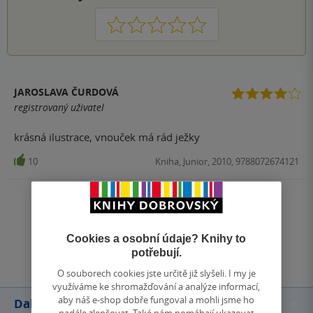
1
2
3
4
5
JAROSLAVA ČURDOVÁ
registrovaný uživatel
krásná ilustrace, vnouček má rád ježky
10
Kniha, Junior, 2010, 9788072674121
Zobrazit všechna hodnocení
Cookies a osobní údaje? Knihy to
Přidat hodnocení
potřebují.
O souborech cookies jste určitě již slyšeli. I my je
využíváme ke shromažďování a analýze informací,
aby náš e-shop dobře fungoval a mohli jsme ho
Další knihy autora
nadále zlepšovat. Také nám pomáhají ukazovat