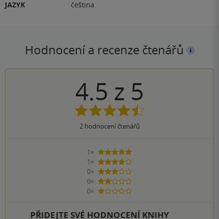
JAZYK
čeština
Hodnocení a recenze čtenářů
4.5
z
5
2
hodnocení čtenářů
1×
5 hvězdiček
1×
4 hvězdičky
0×
3 hvězdičky
0×
2 hvězdičky
0×
1 hvezdička
PŘIDEJTE SVÉ HODNOCENÍ KNIHY