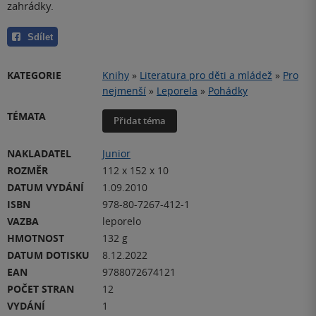
zahrádky.
Sdílet
KATEGORIE
Knihy
»
Literatura pro děti a mládež
»
Pro
nejmenší
»
Leporela
»
Pohádky
TÉMATA
Přidat téma
NAKLADATEL
Junior
ROZMĚR
112 x 152 x 10
DATUM VYDÁNÍ
1.09.2010
ISBN
978-80-7267-412-1
VAZBA
leporelo
HMOTNOST
132 g
DATUM DOTISKU
8.12.2022
EAN
9788072674121
POČET STRAN
12
VYDÁNÍ
1