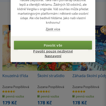
lepší a cílenější reklamu. Žádných 50 odstínů, ale
klidně Vergilia v originále. Váš souhlas může předat
marketingovým platformám i některé vaše osobní
údaje. Ale vše bedlivě hlídáme. Jako naši vlastní
knihovnu!
Zjistit více
Povolit vše
Povolit pouze nezbytné
Nastavení
Kouzelná třída
Školní strašidlo
Záhada školní půd
Zuzana Pospíšilová
Zuzana Pospíšilová
Zuzana Pospíšilová
4.6
4.5
5.0
z
z
z
pevná vazba
pevná vazba
pevná vazba
5
5
5
hvězdiček
hvězdiček
hvězdiček
179 Kč
178 Kč
178 Kč