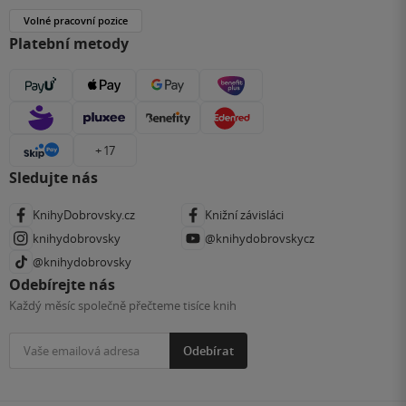
Volné pracovní pozice
Platební metody
+ 17
Sledujte nás
KnihyDobrovsky.cz
Knižní závisláci
knihydobrovsky
@knihydobrovskycz
@knihydobrovsky
Odebírejte nás
Každý měsíc společně přečteme tisíce knih
Odebírat