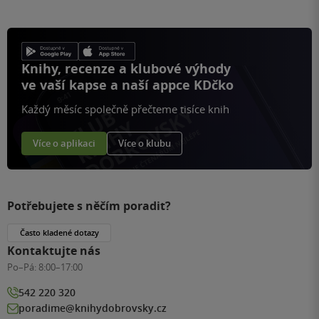
Knihy, recenze a klubové výhody
ve vaší kapse a naší appce KDčko
Každý měsíc společně přečteme tisíce knih
Více o aplikaci
Více o klubu
Potřebujete s něčím poradit?
Často kladené dotazy
Kontaktujte nás
Po–Pá:
8:00–17:00
542 220 320
poradime@knihydobrovsky.cz