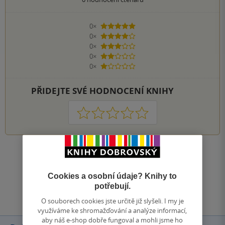
0×
5 hvězdiček
0×
4 hvězdičky
0×
3 hvězdičky
0×
2 hvězdičky
0×
1 hvezdička
PŘIDEJTE SVÉ HODNOCENÍ KNIHY
1
2
3
4
5
Zobrazit všechna hodnocení
Cookies a osobní údaje? Knihy to
Přidat hodnocení
potřebují.
O souborech cookies jste určitě již slyšeli. I my je
využíváme ke shromažďování a analýze informací,
aby náš e-shop dobře fungoval a mohli jsme ho