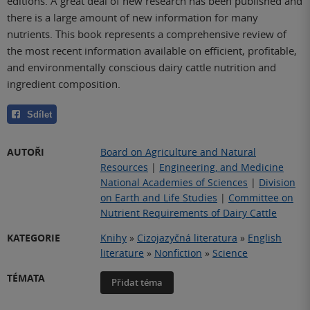
editions. A great deal of new research has been published and
there is a large amount of new information for many
nutrients. This book represents a comprehensive review of
the most recent information available on efficient, profitable,
and environmentally conscious dairy cattle nutrition and
ingredient composition.
Sdílet
AUTOŘI
Board on Agriculture and Natural
Resources
|
Engineering, and Medicine
National Academies of Sciences
|
Division
on Earth and Life Studies
|
Committee on
Nutrient Requirements of Dairy Cattle
KATEGORIE
Knihy
»
Cizojazyčná literatura
»
English
literature
»
Nonfiction
»
Science
TÉMATA
Přidat téma