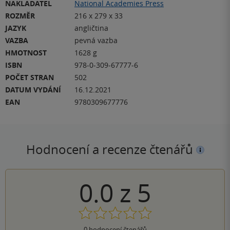
NAKLADATEL
National Academies Press
ROZMĚR
216 x 279 x 33
JAZYK
angličtina
VAZBA
pevná vazba
HMOTNOST
1628 g
ISBN
978-0-309-67777-6
POČET STRAN
502
DATUM VYDÁNÍ
16.12.2021
EAN
9780309677776
Hodnocení a recenze čtenářů
0.0
z
5
0
hodnocení čtenářů