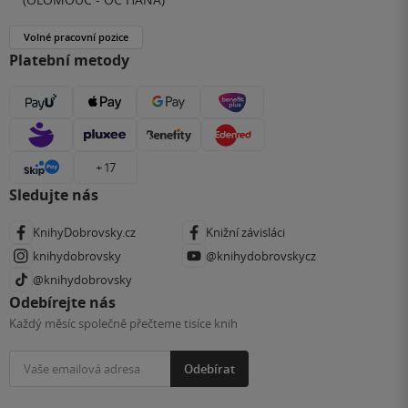
Volné pracovní pozice
Platební metody
+ 17
Sledujte nás
KnihyDobrovsky.cz
Knižní závisláci
knihydobrovsky
@knihydobrovskycz
@knihydobrovsky
Odebírejte nás
Každý měsíc společně přečteme tisíce knih
Odebírat