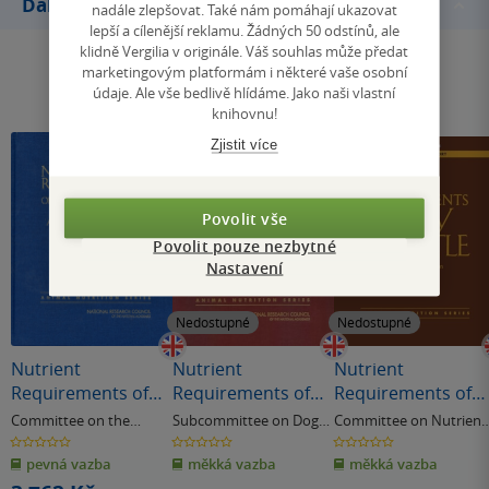
Další knihy autora
nadále zlepšovat. Také nám pomáhají ukazovat
lepší a cílenější reklamu. Žádných 50 odstínů, ale
klidně Vergilia v originále. Váš souhlas může předat
marketingovým platformám i některé vaše osobní
údaje. Ale vše bedlivě hlídáme. Jako naši vlastní
knihovnu!
Zjistit více
Povolit vše
Povolit pouze nezbytné
Nastavení
Nedostupné
Nedostupné
Nutrient
Nutrient
Nutrient
Requirements of
Requirements of
Requirements of
Fish and Shrimp
Dogs and Cats
Dairy Cattle
Committee on the
Subcommittee on Dog
Committee on Nutrient
Nutrient Requirements
and Cat Nutrition
Requirements of Dairy
& další
0.0
0.0
0.0
z
z
z
of Fish and Shrimp
Cattle
& další
pevná vazba
měkká vazba
měkká vazba
5
5
5
hvězdiček
hvězdiček
hvězdiček
& další