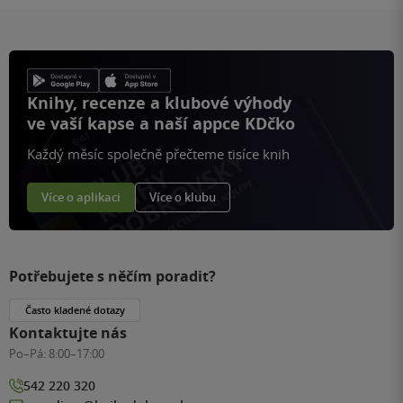
Knihy, recenze a klubové výhody
ve vaší kapse a naší appce KDčko
Každý měsíc společně přečteme tisíce knih
Více o aplikaci
Více o klubu
Potřebujete s něčím poradit?
Často kladené dotazy
Kontaktujte nás
Po–Pá:
8:00–17:00
542 220 320