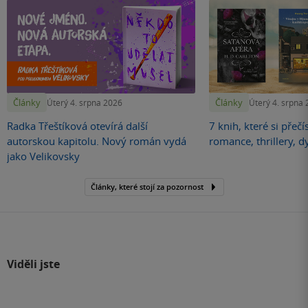
Články
Články
Úterý 4. srpna 2026
Úterý 4. srpna
Radka Třeštíková otevírá další
7 knih, které si přečí
autorskou kapitolu. Nový román vydá
romance, thrillery, d
jako Velikovsky
Články, které stojí za pozornost
Viděli jste