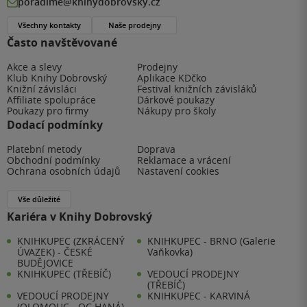
poradime@knihydobrovsky.cz
Všechny kontakty
Naše prodejny
Často navštěvované
Akce a slevy
Prodejny
Klub Knihy Dobrovský
Aplikace KDčko
Knižní závisláci
Festival knižních závisláků
Affiliate spolupráce
Dárkové poukazy
Poukazy pro firmy
Nákupy pro školy
Dodací podmínky
Platební metody
Doprava
Obchodní podmínky
Reklamace a vrácení
Ochrana osobních údajů
Nastavení cookies
Vše důležité
Kariéra v Knihy Dobrovský
KNIHKUPEC (ZKRÁCENÝ
KNIHKUPEC - BRNO (Galerie
ÚVAZEK) - ČESKÉ
Vaňkovka)
BUDĚJOVICE
KNIHKUPEC (TŘEBÍČ)
VEDOUCÍ PRODEJNY
(TŘEBÍČ)
VEDOUCÍ PRODEJNY
KNIHKUPEC - KARVINÁ
(OLOMOUC - OC HANÁ)