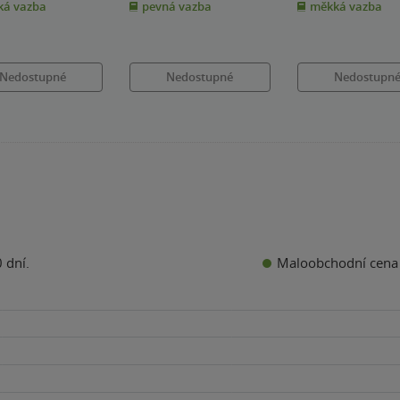
nd Shrimp
Cattle
Cattle
& další
& další
& další
á vazba
pevná vazba
měkká vazba
5
5
k
hvězdiček
hvězdiček
Nedostupné
Nedostupné
Nedostupn
Maloobchodní cena
 dní.