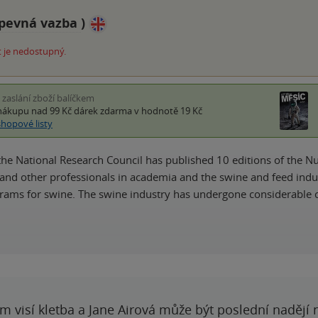
pevná vazba
)
 je nedostupný.
i zaslání zboží balíčkem
nákupu nad 99 Kč
dárek zdarma
v hodnotě 19 Kč
shopové listy
the National Research Council has published 10 editions of the N
s and other professionals in academia and the swine and feed ind
rams for swine. The swine industry has undergone considerable
 visí kletba a Jane Airová může být poslední nadějí n