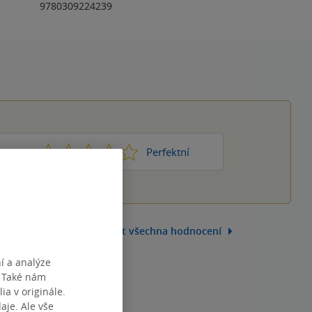
9780309224239
1
2
3
4
5
ic moc
Perfektní
Zobrazit všechna hodnocení
í a analýze
. Také nám
ia v originále.
je. Ale vše