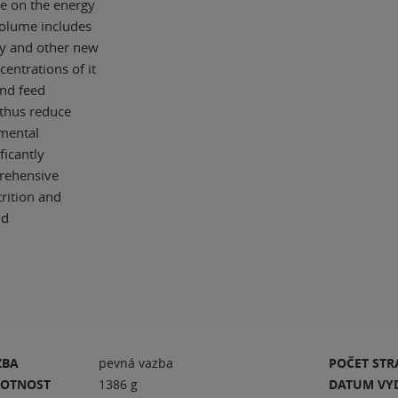
re on the energy
 volume includes
ry and other new
entrations of it
and feed
 thus reduce
nmental
ficantly
rehensive
rition and
nd
ZBA
pevná vazba
POČET ST
OTNOST
1386 g
DATUM VY