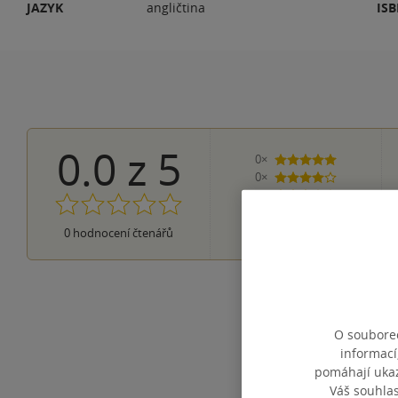
JAZYK
angličtina
IS
0.0
z
5
0×
5 hvězdiček
0×
4 hvězdičky
0×
3 hvězdičky
0×
2 hvězdičky
0×
0
hodnocení čtenářů
1 hvezdička
O souborec
informací
pomáhají ukazo
Váš souhla