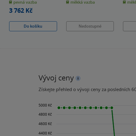
Ruminants
Fish a
& další
pevná vazba
měkká vazba
měkk
5
5
5
hvězdiček
hvězdiček
hvězdiče
3 762 Kč
Do košíku
Nedostupné
Vývoj ceny
Získejte přehled o vývoji ceny za posledních 60