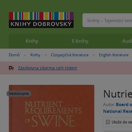
Vyhledávání
Knihy
E-knihy
Aud
Nacházíte
Domů
Knihy
Cizojazyčná literatura
English literature
»
»
»
se
zde:
Zásilkovna zdarma celý týden!
Nutri
Nedostupné
Autor
Board o
National Res
Uložit do 