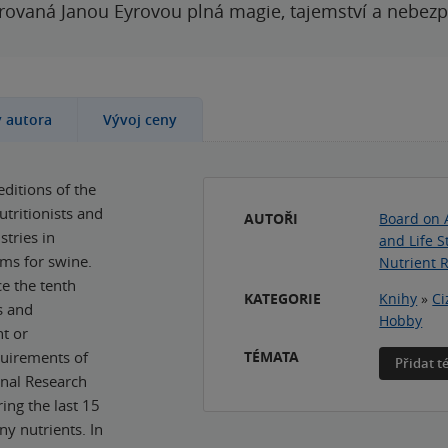
rovaná Janou Eyrovou plná magie, tajemství a nebezp
y autora
Vývoj ceny
ditions of the
tritionists and
AUTOŘI
Board on 
tries in
and Life S
ms for swine.
Nutrient 
e the tenth
KATEGORIE
Knihy
»
Ci
s and
Hobby
nt or
quirements of
TÉMATA
Přidat 
onal Research
ing the last 15
y nutrients. In