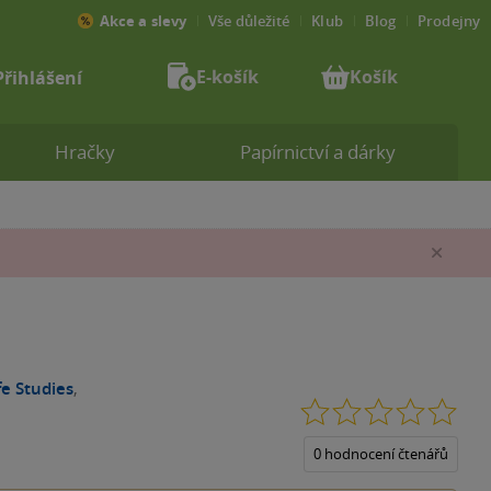
Akce a slevy
Vše důležité
Klub
Blog
Prodejny
E-košík
Košík
Přihlášení
Hračky
Papírnictví a dárky
Zav
fe Studies
,
0.0
z
5
0 hodnocení čtenářů
hvěz