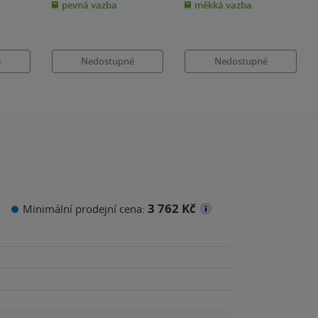
Cattle
& další
pevná vazba
měkká vazba
5
5
hvězdiček
hvězdiček
é
Nedostupné
Nedostupné
3 762 Kč
Minimální prodejní cena: