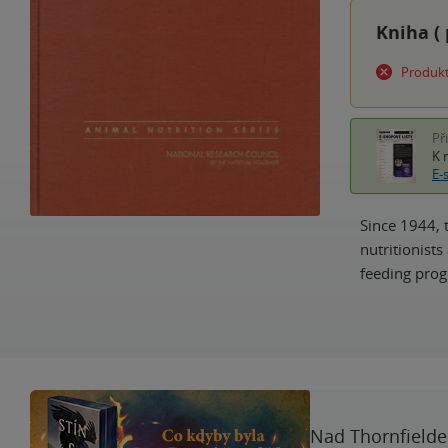
Kniha (
Produkt
Př
K 
E-
Since 1944, 
nutritionist
feeding prog
Nad Thornfieldem