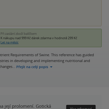
Při zaslání zboží balíčkem
K nákupu nad 999 Kč
dárek zdarma
v hodnotě 299 Kč
Let na měsíc
utrient Requirements of Swine. This reference has guided
ustries in developing and implementing nutritional and
 changes…
Přejít na celý popis
a její prolomení. Gotická
Více informací