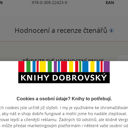
BN
978-0-309-22423-9
EAN
Hodnocení a recenze čtenářů
PŘIDEJTE SVÉ HODNOCENÍ KNIHY
N
Cookies a osobní údaje? Knihy to potřebují.
h cookies jste určitě již slyšeli. I my je využíváme ke shromažďován
Přidat hodnocení
, aby náš e-shop dobře fungoval a mohli jsme ho nadále zlepšovat
vat lepší a cílenější reklamu. Žádných 50 odstínů, ale klidně Vergil
s může předat marketingovým platformám i některé vaše osobní úda