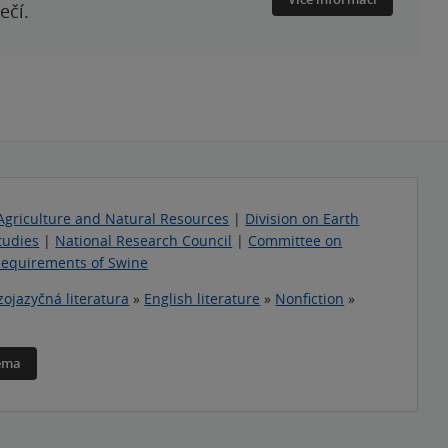
ečí.
Agriculture and Natural Resources
|
Division on Earth
tudies
|
National Research Council
|
Committee on
Requirements of Swine
zojazyčná literatura
»
English literature
»
Nonfiction
»
téma