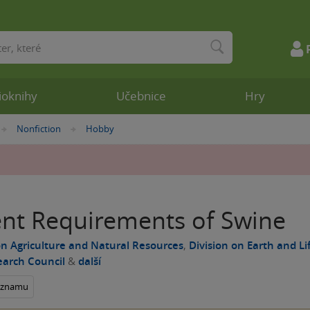
ioknihy
Učebnice
Hry
Nonfiction
Hobby
»
»
ent Requirements of Swine
n Agriculture and Natural Resources
,
Division on Earth and Li
earch Council
&
další
seznamu