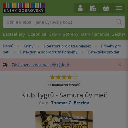
Vyhledávání
Bestsellery
Učebnice
Školní potřeby
Dark romance
Zachra
Nacházíte
Domů
Knihy
Literatura pro děti a mládež
Příběhy pro
»
»
»
se
děti
Detektivní a dobrodružné příběhy
Detektivky pro děti
»
»
zde:
Zásilkovna zdarma celý týden!
Za
3.7
z
5
13 hodnocení čtenářů
hvězdiček
Klub Tygrů - Samurajův meč
Autor
Thomas C. Brezina