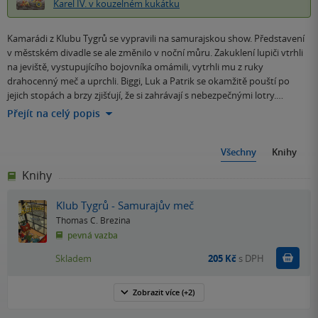
Karel IV. v kouzelném kukátku
Kamarádi z Klubu Tygrů se vypravili na samurajskou show. Představení
v městském divadle se ale změnilo v noční můru. Zakuklení lupiči vtrhli
na jeviště, vystupujícího bojovníka omámili, vytrhli mu z ruky
drahocenný meč a uprchli. Biggi, Luk a Patrik se okamžitě pouští po
jejich stopách a brzy zjišťují, že si zahrávají s nebezpečnými lotry.…
Přejít na celý popis
Všechny
Knihy
Knihy
Klub Tygrů - Samurajův meč
Thomas C. Brezina
pevná vazba
Do k
Skladem
205 Kč
s DPH
Zobrazit
více
(+2)