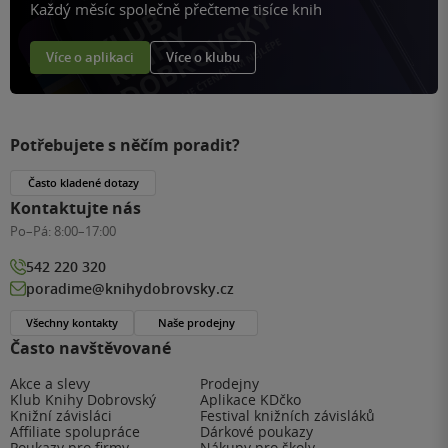
Každý měsíc společně přečteme tisíce knih
Více o aplikaci
Více o klubu
Potřebujete s něčím poradit?
Často kladené dotazy
Kontaktujte nás
Po–Pá:
8:00–17:00
542 220 320
poradime@knihydobrovsky.cz
Všechny kontakty
Naše prodejny
Často navštěvované
Akce a slevy
Prodejny
Klub Knihy Dobrovský
Aplikace KDčko
Knižní závisláci
Festival knižních závisláků
Affiliate spolupráce
Dárkové poukazy
Poukazy pro firmy
Nákupy pro školy