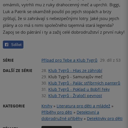
omámili, vytrhli mu z ruky drahocenný meč a uprchli. Biggi,
Luk a Patrik se okamžitě pouští po jejich stopách a brzy
zjišťují, že si zahrávají s nebezpečnými lotry. Jaké jsou jejich
plány a co má s nimi společného tajemná stará legenda?
Zapoj se do pátrání i ty a zažij celé dobrodružství z první ruky!
Sdílet
SÉRIE
Případ pro Tebe a Klub Tygrů
29. díl z 53
DALŠÍ ZE SÉRIE
28.
Klub Tygrů - Hlas ze záhrobí
29.
Klub Tygrů - Samurajův meč
30.
Klub Tygrů - Palác stříbrných panterů
31.
Klub Tygrů - Poklad u Bobří řeky
32.
Klub Tygrů - Žraločí pevnost
KATEGORIE
Knihy
»
Literatura pro děti a mládež
»
Příběhy pro děti
»
Detektivní a
dobrodružné příběhy
»
Detektivky pro děti