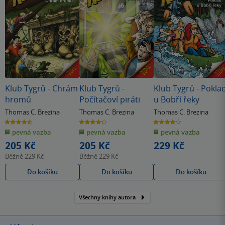
Klub Tygrů - Chrám
Klub Tygrů -
Klub Tygrů - Pokla
hromů
Počítačoví piráti
u Bobří řeky
Thomas C. Brezina
Thomas C. Brezina
Thomas C. Brezina
4.5
4.3
4.3
z
z
z
pevná vazba
pevná vazba
pevná vazba
5
5
5
hvězdiček
hvězdiček
hvězdiček
205 Kč
205 Kč
229 Kč
Běžně
229 Kč
Běžně
229 Kč
Do košíku
Do košíku
Do košíku
Všechny knihy autora