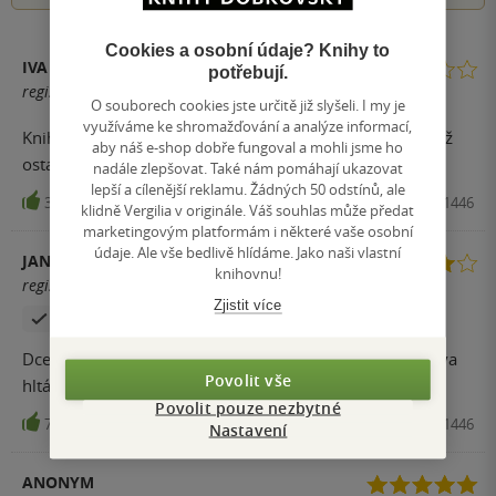
Cookies a osobní údaje? Knihy to
IVA
potřebují.
registrovaný uživatel
O souborech cookies jste určitě již slyšeli. I my je
využíváme ke shromažďování a analýze informací,
Knihu jsem četla už dříve, ale bavila mě o dost méně než
aby náš e-shop dobře fungoval a mohli jsme ho
ostatní knihy z této série.
nadále zlepšovat. Také nám pomáhají ukazovat
lepší a cílenější reklamu. Žádných 50 odstínů, ale
33
Kniha, Fragment, 2017, 9788025331446
klidně Vergilia v originále. Váš souhlas může předat
marketingovým platformám i některé vaše osobní
údaje. Ale vše bedlivě hlídáme. Jako naši vlastní
JANA ŠIBLOVÁ
knihovnu!
registrovaný uživatel
Zjistit více
Zakoupil produkt
Dcera si Klub tygrů zamilovala. Jsem ráda, že čte, doslova
Povolit vše
hltá každý další díl.
Povolit pouze nezbytné
7
Kniha, Fragment, 2017, 9788025331446
Nastavení
ANONYM