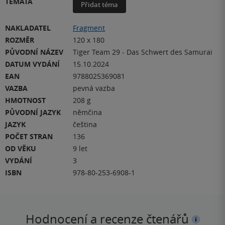
TÉMATA
Přidat téma
NAKLADATEL
Fragment
ROZMĚR
120 x 180
PŮVODNÍ NÁZEV
Tiger Team 29 - Das Schwert des Samurai
DATUM VYDÁNÍ
15.10.2024
EAN
9788025369081
VAZBA
pevná vazba
HMOTNOST
208 g
PŮVODNÍ JAZYK
němčina
JAZYK
čeština
POČET STRAN
136
OD VĚKU
9 let
VYDÁNÍ
3
ISBN
978-80-253-6908-1
Hodnocení a recenze čtenářů