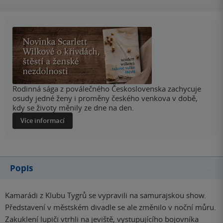
Rodinná sága z poválečného Československa zachycuje
osudy jedné ženy i proměny českého venkova v době,
kdy se životy měnily ze dne na den.
Více informací
Popis
Kamarádi z Klubu Tygrů se vypravili na samurajskou show.
Představení v městském divadle se ale změnilo v noční můru.
Zakuklení lupiči vtrhli na jeviště, vystupujícího bojovníka