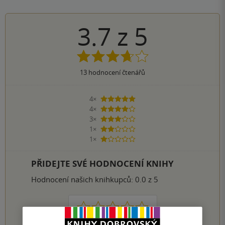
3.7
z
5
13
hodnocení čtenářů
4×
5 hvězdiček
4×
4 hvězdičky
3×
3 hvězdičky
1×
2 hvězdičky
1×
1 hvezdička
PŘIDEJTE SVÉ HODNOCENÍ KNIHY
Hodnocení našich knihkupců: 0.0 z 5
1
2
3
4
5