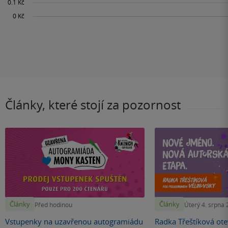
Články, které stojí za pozornost
Články
Články
Před hodinou
Úterý 4. srpna
Vstupenky na uzavřenou autogramiádu
Radka Třeštíková otev