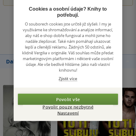
Cookies a osobní údaje? Knihy to
potřebují.
Zobrazit všechna hodnocení
O souborech cookies jste určitě již slyšeli. I my je
využíváme ke shromažďování a analýze informací,
Přidat hodnocení
aby náš e-shop dobře fungoval a mohli jsme ho
nadále zlepšovat. Také nám pomáhají ukazovat
lepší a cílenější reklamu. Žádných 50 odstínů, ale
klidně Vergilia v originále. Váš souhlas může předat
marketingovým platformám i některé vaše osobní
Další knihy autora
údaje. Ale vše bedlivě hlídáme. Jako naši vlastní
knihovnu!
Zjistit více
Povolit vše
Povolit pouze nezbytné
Nastavení