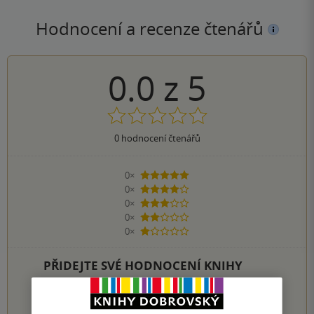
Hodnocení a recenze čtenářů
0.0
z
5
0
hodnocení čtenářů
0×
5 hvězdiček
0×
4 hvězdičky
0×
3 hvězdičky
0×
2 hvězdičky
0×
1 hvezdička
PŘIDEJTE SVÉ HODNOCENÍ KNIHY
1
2
3
4
5