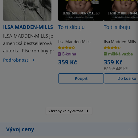
ILSA MADDEN-MILLS
To ti slibuju
To ti slibuju
ILSA MADDEN-MILLS je
Ilsa Madden-Mills
Ilsa Madden-Mills
americká bestsellerová
4.4
4.4
autorka. Píše romány pro
z
z
E-kniha
měkká vazba
5
5
hvězdiček
hvězdiček
mládež plné složitých
Podrobnosti
359 Kč
359 Kč
životních příběhů,
Běžně
449 Kč
milostných zápletek,
Koupit
Do košíku
zvratů a překvapivých
rozuzlení.
Všechny knihy autora
Vývoj ceny