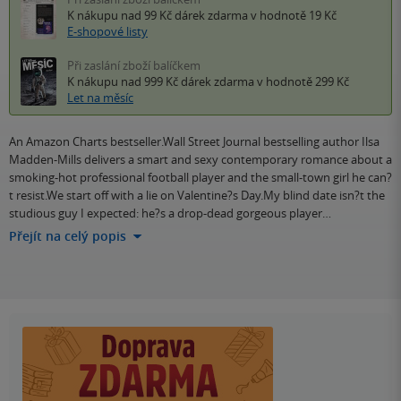
K nákupu nad 99 Kč
dárek zdarma
v hodnotě 19 Kč
E-shopové listy
Při zaslání zboží balíčkem
K nákupu nad 999 Kč
dárek zdarma
v hodnotě 299 Kč
Let na měsíc
An Amazon Charts bestseller.Wall Street Journal bestselling author Ilsa
Madden-Mills delivers a smart and sexy contemporary romance about a
smoking-hot professional football player and the small-town girl he can?
t resist.We start off with a lie on Valentine?s Day.My blind date isn?t the
studious guy I expected: he?s a drop-dead gorgeous player…
Přejít na celý popis