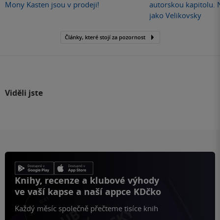
Mony Kasten jsou v prodeji!
autorskou kapitolu.
jako Velikovsky
Články, které stojí za pozornost
Viděli jste
Knihy, recenze a klubové výhody
ve vaší kapse a naší appce KDčko
Každý měsíc společně přečteme tisíce knih