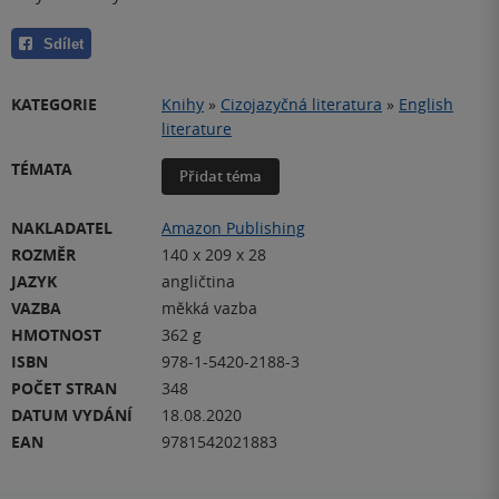
Sdílet
KATEGORIE
Knihy
»
Cizojazyčná literatura
»
English
literature
TÉMATA
Přidat téma
NAKLADATEL
Amazon Publishing
ROZMĚR
140 x 209 x 28
JAZYK
angličtina
VAZBA
měkká vazba
HMOTNOST
362 g
ISBN
978-1-5420-2188-3
POČET STRAN
348
DATUM VYDÁNÍ
18.08.2020
EAN
9781542021883