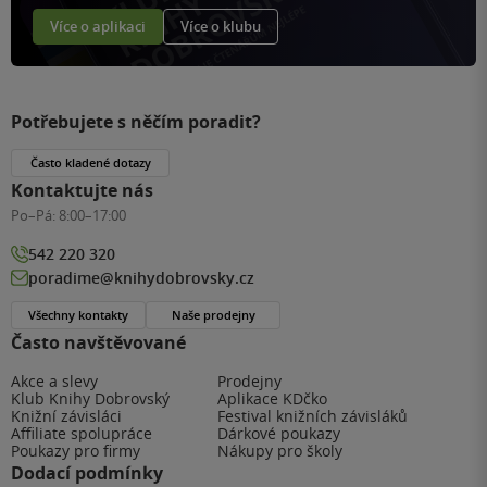
Více o aplikaci
Více o klubu
Potřebujete s něčím poradit?
Často kladené dotazy
Kontaktujte nás
Po–Pá:
8:00–17:00
542 220 320
poradime@knihydobrovsky.cz
Všechny kontakty
Naše prodejny
Často navštěvované
Akce a slevy
Prodejny
Klub Knihy Dobrovský
Aplikace KDčko
Knižní závisláci
Festival knižních závisláků
Affiliate spolupráce
Dárkové poukazy
Poukazy pro firmy
Nákupy pro školy
Dodací podmínky