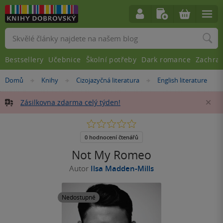
Vyhledávání
Bestsellery
Učebnice
Školní potřeby
Dark romance
Zachra
Nacházíte
Domů
Knihy
Cizojazyčná literatura
English literature
»
»
»
se
zde:
Zásilkovna zdarma celý týden!
Za
0.0
z
5
0 hodnocení čtenářů
hvězdiček
Not My Romeo
Autor
Ilsa Madden-Mills
Nedostupné