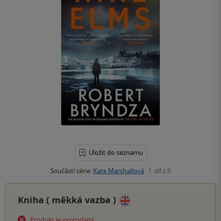
Uložit do seznamu
Součástí série:
Kate Marshallová
1. díl z 5
Kniha (
měkká vazba
)
Produkt je vyprodaný.