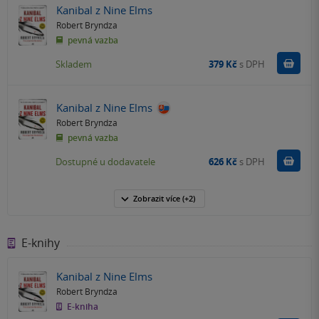
Kanibal z Nine Elms
Robert Bryndza
pevná vazba
Do k
Skladem
379 Kč
s DPH
Kanibal z Nine Elms
Robert Bryndza
pevná vazba
Do k
Dostupné u dodavatele
626 Kč
s DPH
Zobrazit
více
(+2)
E-knihy
Kanibal z Nine Elms
Robert Bryndza
E-kniha