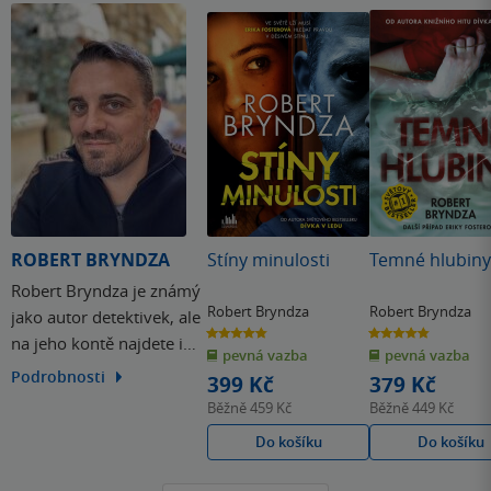
thrillerům a doporučuji k přečtení.
ROBERT BRYNDZA
Stíny minulosti
Temné hlubiny
Robert Bryndza je známý
Robert Bryndza
Robert Bryndza
jako autor detektivek, ale
4.8
4.8
na jeho kontě najdete i
z
z
pevná vazba
pevná vazba
5
5
hvězdiček
hvězdiček
knihy z žánru
Podrobnosti
399 Kč
379 Kč
romantických komedií.
Běžně
459 Kč
Běžně
449 Kč
Přestože se ze začátku
Do košíku
Do košíku
věnoval spíše
humoristické literatuře,