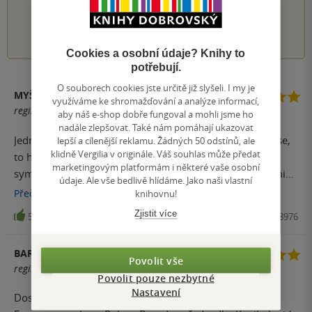
1
2
3
4
5
Cookies a osobní údaje? Knihy to
potřebují.
O souborech cookies jste určitě již slyšeli. I my je
MYŠ
využíváme ke shromažďování a analýze informací,
registrovaný uživatel
aby náš e-shop dobře fungoval a mohli jsme ho
nadále zlepšovat. Také nám pomáhají ukazovat
Jedním slovem vynikající! Přestože miluju Eriku (a Jamese,
lepší a cílenější reklamu. Žádných 50 odstínů, ale
klidně Vergilia v originále. Váš souhlas může předat
to hlavně), Kate Marshallová je úžasná nová hrdinka,
marketingovým platformám i některé vaše osobní
sympatická, propracovaná, s klady i zápory, prostě velmi
údaje. Ale vše bedlivě hlídáme. Jako naši vlastní
lidská. Zápletka je pak starý dobrý Bryndza, jak ho známe.
knihovnu!
Přečíst
více
Zjistit více
55
Kniha, Cosmopolis, 2019, 9788027128976
BARBORA
Povolit vše
registrovaný uživatel
Povolit pouze nezbytné
Nastavení
Doslova jsem hltala celou předchozí sérii s Erikou