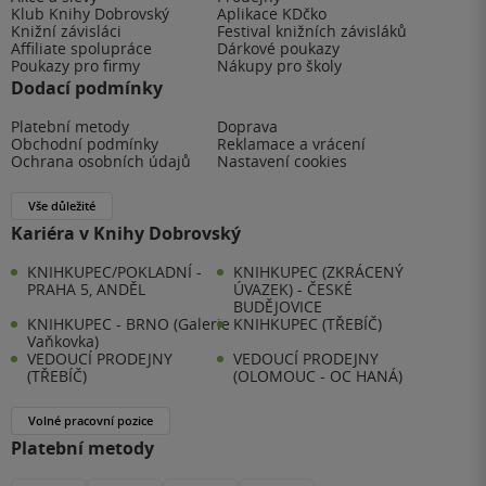
Klub Knihy Dobrovský
Aplikace KDčko
Knižní závisláci
Festival knižních závisláků
Affiliate spolupráce
Dárkové poukazy
Poukazy pro firmy
Nákupy pro školy
Dodací podmínky
Platební metody
Doprava
Obchodní podmínky
Reklamace a vrácení
Ochrana osobních údajů
Nastavení cookies
Vše důležité
Kariéra v Knihy Dobrovský
KNIHKUPEC/POKLADNÍ -
KNIHKUPEC (ZKRÁCENÝ
PRAHA 5, ANDĚL
ÚVAZEK) - ČESKÉ
BUDĚJOVICE
KNIHKUPEC - BRNO (Galerie
KNIHKUPEC (TŘEBÍČ)
Vaňkovka)
VEDOUCÍ PRODEJNY
VEDOUCÍ PRODEJNY
(TŘEBÍČ)
(OLOMOUC - OC HANÁ)
Volné pracovní pozice
Platební metody