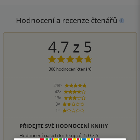
Hodnocení a recenze čtenářů
4.7
z
5
308
hodnocení čtenářů
249×
5 hvězdiček
42×
4 hvězdičky
13×
3 hvězdičky
3×
2 hvězdičky
1×
1 hvezdička
PŘIDEJTE SVÉ HODNOCENÍ KNIHY
Hodnocení našich knihkupců: 5.0 z 5