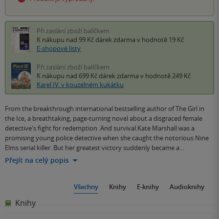
Při zaslání zboží balíčkem
K nákupu nad 99 Kč
dárek zdarma
v hodnotě 19 Kč
E-shopové listy
Při zaslání zboží balíčkem
K nákupu nad 699 Kč
dárek zdarma
v hodnotě 249 Kč
Karel IV. v kouzelném kukátku
From the breakthrough international bestselling author of The Girl in
the Ice, a breathtaking, page-turning novel about a disgraced female
detective's fight for redemption. And survival.Kate Marshall was a
promising young police detective when she caught the notorious Nine
Elms serial killer. But her greatest victory suddenly became a…
Přejít na celý popis
Všechny
Knihy
E-knihy
Audioknihy
Knihy