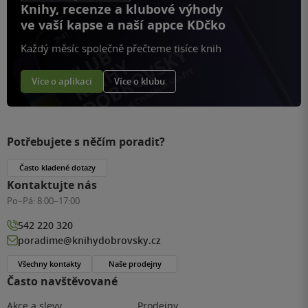
Knihy, recenze a klubové výhody
ve vaší kapse a naší appce KDčko
Každý měsíc společně přečteme tisíce knih
Více o aplikaci
Více o klubu
Potřebujete s něčím poradit?
Často kladené dotazy
Kontaktujte nás
Po–Pá:
8:00–17:00
542 220 320
poradime@knihydobrovsky.cz
Všechny kontakty
Naše prodejny
Často navštěvované
Akce a slevy
Prodejny