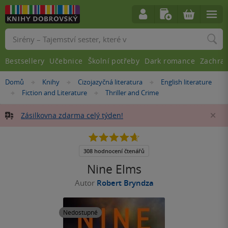
Vyhledávání
Bestsellery
Učebnice
Školní potřeby
Dark romance
Zachra
Nacházíte
Domů
Knihy
Cizojazyčná literatura
English literature
»
»
»
se
Fiction and Literature
Thriller and Crime
»
»
zde:
Zásilkovna zdarma celý týden!
Za
4.7
z
5
308 hodnocení čtenářů
hvězdiček
Nine Elms
Autor
Robert Bryndza
Nedostupné