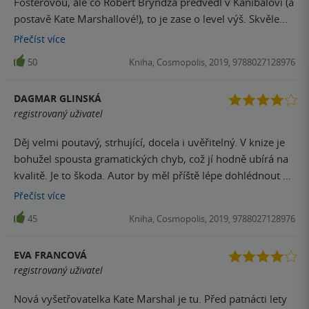
Fosterovou, ale co Robert Bryndza předvedl v Kanibalovi (a
postavě Kate Marshallové!), to je zase o level výš. Skvěle
promyšlený příběh hlavní hrdinky, který vás zas a znovu
Přečíst
více
překvapuje (párkrát jsem doslova zírala s otevřenou
50
Kniha, Cosmopolis, 2019, 9788027128976
pusou), perfektní zápletka, propracované a často velmi
detailní líčení (mnohdy trochu nechutných a morbidních)
DAGMAR GLINSKÁ
scén, kdy mi běhal mráz po zádech... Těším se na další
registrovaný uživatel
knihu a jsem zvědavá, kam se bude tahle nová postava
posouvat dál!
Děj velmi poutavý, strhující, docela i uvěřitelný. V knize je
bohužel spousta gramatických chyb, což jí hodně ubírá na
kvalitě. Je to škoda. Autor by měl příště lépe dohlédnout na
vydavatelský a editorský tým!
Přečíst
více
45
Kniha, Cosmopolis, 2019, 9788027128976
EVA FRANCOVÁ
registrovaný uživatel
Nová vyšetřovatelka Kate Marshal je tu. Před patnácti lety