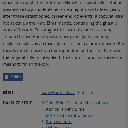
when she caught the notorious Nine Elms serial killer. But her
greatest victory suddenly became a nightmare.Fifteen years
after those catastrophic, career-ending events, a copycat killer
has taken up the Nine Elms mantle, continuing the ghastly
work of his idol.Enlisting her brilliant research assistant,
Tristan Harper, Kate draws on her prodigious and long-
neglected skills as an investigator to catch a new monster. But
there's much more than her reputation on the line: Kate was
the original killer's intended fifth victim . . . and his successor
means to finish the job.
Sdílet
SÉRIE
Kate Marshallová
1. díl z 5
DALŠÍ ZE SÉRIE
Váš balíček série Kate Marshallová
1.
Kanibal z Nine Elms
2.
Mlha nad Shadow Sands
3.
Propast smrti
4.
Ďáblova cesta