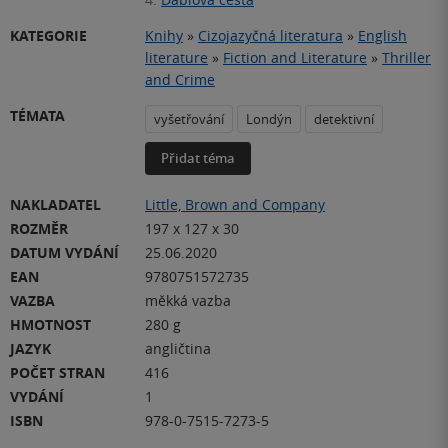
KATEGORIE
Knihy
»
Cizojazyčná literatura
»
English
literature
»
Fiction and Literature
»
Thriller
and Crime
TÉMATA
vyšetřování
Londýn
detektivní
Přidat téma
NAKLADATEL
Little, Brown and Company
ROZMĚR
197 x 127 x 30
DATUM VYDÁNÍ
25.06.2020
EAN
9780751572735
VAZBA
měkká vazba
HMOTNOST
280 g
JAZYK
angličtina
POČET STRAN
416
VYDÁNÍ
1
ISBN
978-0-7515-7273-5