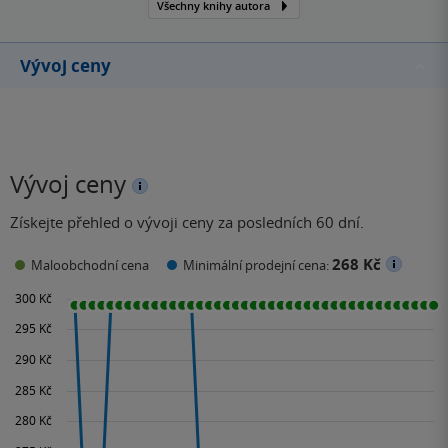
Všechny knihy autora
jeho snem bylo napsat
detektivní román, a to se
mu také splnilo. V jeho…
Vývoj ceny
Vývoj ceny
Získejte přehled o vývoji ceny za posledních 60 dní.
268 Kč
Maloobchodní cena
Minimální prodejní cena: