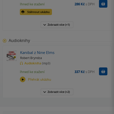
Koupit
Ihned ke stažení
286 Kč
s DPH
Stáhnout ukázku
Zobrazit
více
(+1)
Audioknihy
Kanibal z Nine Elms
Robert Bryndza
Audiokniha
(mp3)
Koupit
Ihned ke stažení
337 Kč
s DPH
Přehrát ukázku
Zobrazit
více
(+2)