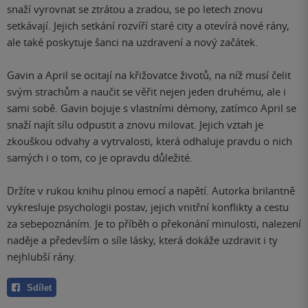
snaží vyrovnat se ztrátou a zradou, se po letech znovu
setkávají. Jejich setkání rozvíří staré city a otevírá nové rány,
ale také poskytuje šanci na uzdravení a nový začátek.
Gavin a April se ocitají na křižovatce životů, na níž musí čelit
svým strachům a naučit se věřit nejen jeden druhému, ale i
sami sobě. Gavin bojuje s vlastními démony, zatímco April se
snaží najít sílu odpustit a znovu milovat. Jejich vztah je
zkouškou odvahy a vytrvalosti, která odhaluje pravdu o nich
samých i o tom, co je opravdu důležité.
Držíte v rukou knihu plnou emocí a napětí. Autorka brilantně
vykresluje psychologii postav, jejich vnitřní konflikty a cestu
za sebepoznáním. Je to příběh o překonání minulosti, nalezení
naděje a především o síle lásky, která dokáže uzdravit i ty
nejhlubší rány.
Sdílet