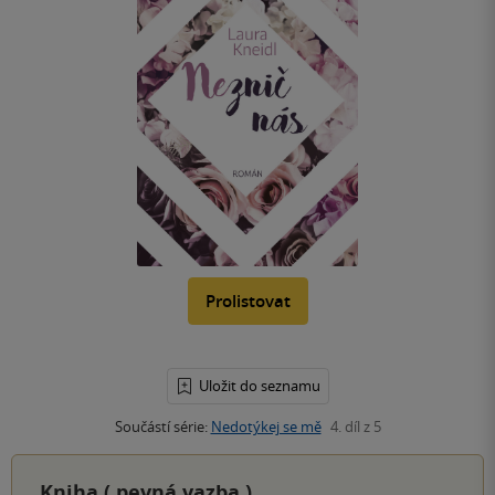
Prolistovat
Uložit do seznamu
Součástí série:
Nedotýkej se mě
4. díl z 5
Kniha (
pevná vazba
)