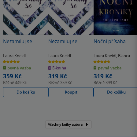
Nezamiluj se
Nezamiluj se
Noční přísaha
Laura Kneidl
Laura Kneidl
Laura Kneidl
,
Bianca
Iosivoni
4.8
4.8
4.7
z
z
z
pevná vazba
E-kniha
pevná vazba
5
5
5
hvězdiček
hvězdiček
hvězdiček
359 Kč
319 Kč
319 Kč
Běžně
449 Kč
Běžně
359 Kč
Běžně
399 Kč
Do košíku
Koupit
Do košíku
Všechny knihy autora