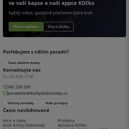
ve vaší kapse a naší appce KDčko
Každý měsíc společně přečteme tisíce knih
Více o aplikaci
Více o klubu
Potřebujete s něčím poradit?
Často kladené dotazy
Kontaktujte nás
Po–Pá:
8:00–17:00
542 220 320
poradime@knihydobrovsky.cz
Všechny kontakty
Naše prodejny
Často navštěvované
Akce a slevy
Prodejny
Klub Knihy Dobrovský
Aplikace KDčko