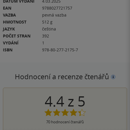
DATUM VYDÁNÍ
4.03.2025
EAN
9788027721757
VAZBA
pevná vazba
HMOTNOST
512 g
JAZYK
čeština
POČET STRAN
392
VYDÁNÍ
1
ISBN
978-80-277-2175-7
Hodnocení a recenze čtenářů
4.4
z
5
70
hodnocení čtenářů