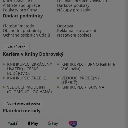
Knižní závisláci
Festival knižních závisláků
Affiliate spolupráce
Dárkové poukazy
Poukazy pro firmy
Nákupy pro školy
Dodací podmínky
Platební metody
Doprava
Obchodní podmínky
Reklamace a vrácení
Ochrana osobních údajů
Nastavení cookies
Vše důležité
Kariéra v Knihy Dobrovský
KNIHKUPEC (ZKRÁCENÝ
KNIHKUPEC - BRNO (Galerie
ÚVAZEK) - ČESKÉ
Vaňkovka)
BUDĚJOVICE
KNIHKUPEC (TŘEBÍČ)
VEDOUCÍ PRODEJNY
(TŘEBÍČ)
VEDOUCÍ PRODEJNY
KNIHKUPEC - KARVINÁ
(OLOMOUC - OC HANÁ)
Volné pracovní pozice
Platební metody