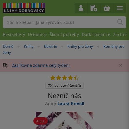
Vyhledávání
Bestsellery
Učebnice
Školní potřeby
Dark romance
Zachra
Nacházíte
Domů
Knihy
Beletrie
Knihy pro ženy
Romány pro
»
»
»
»
se
ženy
zde:
Zásilkovna zdarma celý týden!
Za
4.4
z
5
70 hodnocení čtenářů
hvězdiček
Neznič nás
Autor
Laura Kneidl
AKCE