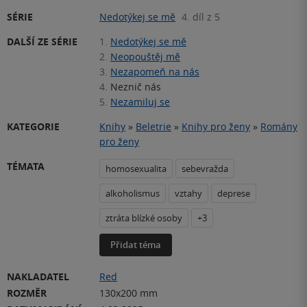
SÉRIE
Nedotýkej se mě
4. díl z 5
DALŠÍ ZE SÉRIE
1.
Nedotýkej se mě
2.
Neopouštěj mě
3.
Nezapomeň na nás
4.
Neznič nás
5.
Nezamiluj se
KATEGORIE
Knihy
»
Beletrie
»
Knihy pro ženy
»
Romány
pro ženy
TÉMATA
homosexualita
sebevražda
alkoholismus
vztahy
deprese
ztráta blízké osoby
+3
Přidat téma
NAKLADATEL
Red
ROZMĚR
130x200 mm