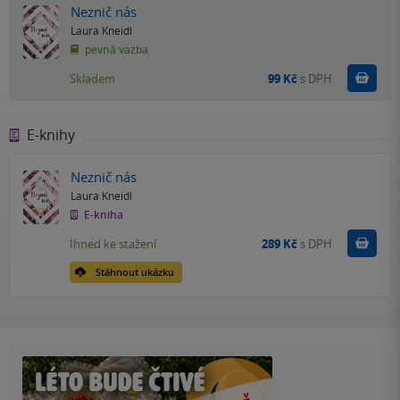
Neznič nás
Laura Kneidl
pevná vazba
Do k
Skladem
99 Kč
s DPH
E-knihy
Neznič nás
Laura Kneidl
E-kniha
Koupit
Ihned ke stažení
289 Kč
s DPH
Stáhnout ukázku