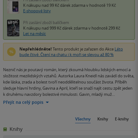
K nákupu nad 99 Kč
dárek zdarma
v hodnotě 19 Kč
E-shopové listy
Při zaslání zboží balíčkem
K nákupu nad 999 Kč
dárek zdarma
v hodnotě 299 Kč
Let na měsíc
Nepřehlédněte!
Tento produkt je zařazen do Akce
Léto
bude čtivé. Čtení na chatu i k moři se slevou až 80 %
Neznič nás je poutavý román, který zkoumá hloubku lidských emocí a
složitost mezilidských vztahů. Autorka Laura Kneidl nás zavádí do světa,
kde láska, zrada a bolest tvoří neoddělitelnou součást života. Příběh
sleduje hlavní hrdiny, Gavina a April, kteří se snaží najít cestu zpět jeden
k druhému navzdory bolestivé minulosti. Gavin, mladý muž…
Přejít na celý popis
Všechny
Knihy
E-knihy
Knihy