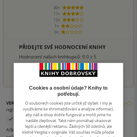
40×
5 hvězdiček
17×
4 hvězdičky
12×
3 hvězdičky
1×
2 hvězdičky
0×
1 hvezdička
PŘIDEJTE SVÉ HODNOCENÍ KNIHY
Hodnocení našich knihkupců: 0.0 z 5
1
2
3
4
5
Cookies a osobní údaje? Knihy to
potřebují.
VERU19
O souborech cookies jste určitě již slyšeli. I my je
využíváme ke shromažďování a analýze informací,
registrovaný uživatel
aby náš e-shop dobře fungoval a mohli jsme ho
Zakoupil produkt
Hodnoceno z aplikace
nadále zlepšovat. Také nám pomáhají ukazovat
lepší a cílenější reklamu. Žádných 50 odstínů, ale
Ačkoliv jsem se na pokračování April a Gavina těšila,
klidně Vergilia v originále. Váš souhlas může předat
knížka mě poměrně zklamala. Do čtení jsem se nutila,