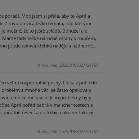
a poradí. Moc jsem si přála, aby to April a
 je možné, že to ještě zvládá. Bohužel ale
ší. Máme tady těžké náročné vztahy s rodičem,
hno je zde taková křehká naděje a nádherné
unikovat, a nechovali se místy jako malé děti
ale čtení jsem si opět užila. Naštěstí
Kniha, Red, 2025, 9788027721757
or, takže za mě velká spokojenost. Za poskytnutí knížky k recenzi moc děkuji @knihydobrovsky!
mám velmi rozporuplné pocity. Linka z pohledu
la problém a mnohé věci se často opakovaly.
 Gavina mě velmi bavila. Jeho problémy byly
roč se April pořád babrá v malichernostech a
é pořádné řešení a on to byl nakonec takový
Kniha, Red, 2025, 9788027721757