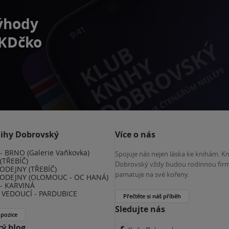
výhody
 KDčko
nihy Dobrovský
Více o nás
 BRNO (Galerie Vaňkovka)
Spojuje nás nejen láska ke knihám. K
(TŘEBÍČ)
Dobrovský vždy budou rodinnou firm
ODEJNY (TŘEBÍČ)
pamatuje na své kořeny.
ODEJNY (OLOMOUC - OC HANÁ)
- KARVINÁ
VEDOUCÍ - PARDUBICE
Přečtěte si náš příběh
Sledujte nás
 pozice
ý blog