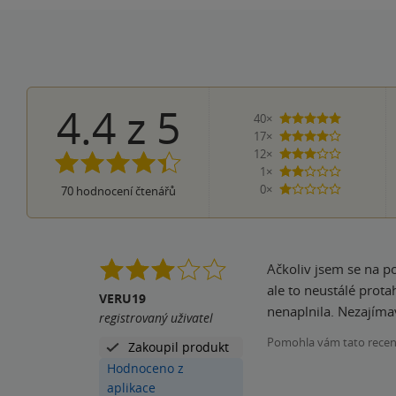
4.4
z
5
40×
5 hvězdiče
17×
4 hvězdičky
12×
3 hvězdičky
1×
2 hvězdičky
0×
70
hodnocení čtenářů
1 hvezdička
Ačkoliv jsem se na po
ale to neustálé prota
VERU19
nenaplnila. Nezajímav
registrovaný uživatel
Pomohla vám tato rece
Zakoupil produkt
Hodnoceno z
aplikace