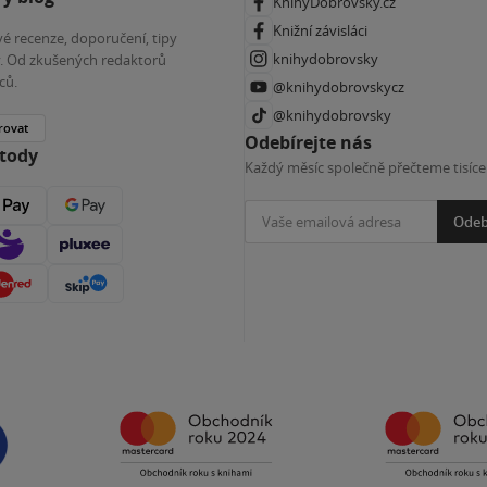
KnihyDobrovsky.cz
Knižní závisláci
é recenze, doporučení, tipy
knihydobrovsky
ky. Od zkušených redaktorů
ců.
@knihydobrovskycz
@knihydobrovsky
rovat
Odebírejte nás
etody
Každý měsíc společně přečteme tisíce
Odeb