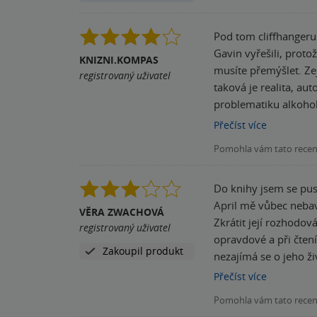
Pod tom cliffhangeru 
Gavin vyřešili, protože jsem jim moc fandila. Autorka se opě
KNIZNI.KOMPAS
musíte přemýšlet. Zej
registrovaný uživatel
taková je realita, au
problematiku alkohol
vztahy plné lásky, př
Přečíst
více
:)). Musím se přiznat, 
Pomohla vám tato rece
Do knihy jsem se pus
April mě vůbec nebav
VĚRA ZWACHOVÁ
Zkrátit její rozhodov
registrovaný uživatel
opravdové a při čtení
Zakoupil produkt
nezajímá se o jeho ž
trochu Deux ex machi
Přečíst
více
Pomohla vám tato rece