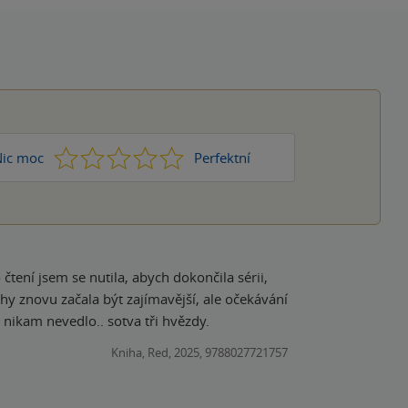
1
2
3
4
5
ic moc
Perfektní
tení jsem se nutila, abych dokončila sérii,
nihy znovu začala být zajímavější, ale očekávání
 nikam nevedlo.. sotva tři hvězdy.
Kniha, Red, 2025, 9788027721757