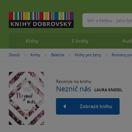
Vyhledávání
Knihy
E-knihy
Aud
Nacházíte
Domů
Knihy
Beletrie
Knihy pro ženy
Romány pr
»
»
»
»
se
zde:
Recenze na knihu
Neznič nás
LAURA KNEIDL
Zobrazit knihu