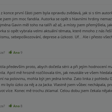
z konce první části jsem byla opravdu zvědavá, jak si s tím autork
t s hlavními hrdiny nemazlí. Znovu otevírá těžká témata, nad kterými
ména Gavin měl toho na talíři až až, a místy jsem přemýšlela, jak
torka si opět vybrala velmi aktuální témata, které mnoho z nás ře
ismu, sebepoškozování, deprese a úzkosti. Uf… Ale i přesto všec
átelství, a porozumění. Uvítala bych, kdyby postavy uměli líp kom
že ústřední dvojici April a Gavina jsem si oblíbila méně než tu původní, 
nze?
Ano
9
Sage a Luca dostali i tak svůj prost
tila především proto, abych dočetla sérii a při jejím hodnocení 
ila. April mě hrozně rozčilovala tím, jak neustále ve všem hleda
ání na polovinu, mohla být jen jedna kniha. Zato linka z pohledu
 mi bylo úzko za něj a za Jacka. Vlastně jsem vůbec nechápala, p
ivot více. Konec mě trochu zklamal. Celou dobu jsem čekala nějak
ne. První dva díly se mi líbily mnohem víc
nze?
Ano
8