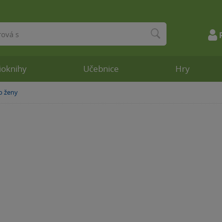
ioknihy
Učebnice
Hry
o ženy