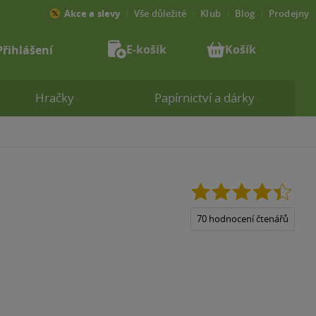
Akce a slevy
Vše důležité
Klub
Blog
Prodejny
E-košík
Košík
Přihlášení
Hračky
Papírnictví a dárky
4.4
z
5
70 hodnocení čtenářů
hvězdiček