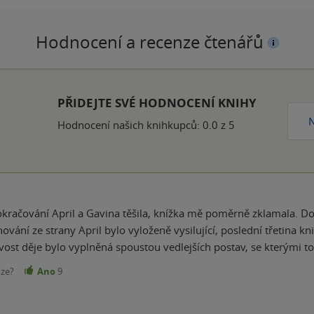
Hodnocení a recenze čtenářů
k
PŘIDEJTE SVÉ HODNOCENÍ KNIHY
N
Hodnocení našich knihkupců: 0.0 z 5
kračování April a Gavina těšila, knížka mě poměrně zklamala. Do č
hování ze strany April bylo vyloženě vysilující, poslední třetina k
ost děje bylo vyplněná spoustou vedlejších postav, se kterými to
nze?
Ano
9