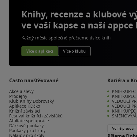
Knihy, recenze a klubové 
ve vaší kapse a naší appce
Každý měsíc společně přečteme tisíce knih
Více o aplikaci
Více o klubu
Často navštěvované
Kariéra v K
Akce a slevy
KNIHKUPEC -
Prodejny
KNIHKUPEC 
Klub Knihy Dobrovský
VEDOUCÍ PR
Aplikace KDčko
VEDOUCÍ PR
Knižní závisláci
KNIHKUPEC 
Festival knižních závisláků
SMĚNOVÝ/Á 
Affiliate spolupráce
Dárkové poukazy
Volné pracovní
Poukazy pro firmy
Nákupy pro školy
Píšeme Dobr