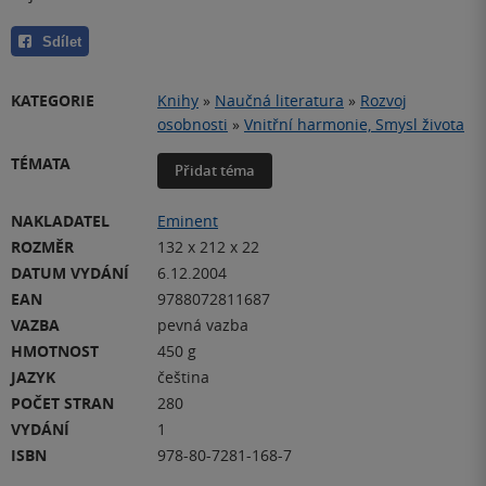
Sdílet
KATEGORIE
Knihy
»
Naučná literatura
»
Rozvoj
osobnosti
»
Vnitřní harmonie, Smysl života
TÉMATA
Přidat téma
NAKLADATEL
Eminent
ROZMĚR
132 x 212 x 22
DATUM VYDÁNÍ
6.12.2004
EAN
9788072811687
VAZBA
pevná vazba
HMOTNOST
450 g
JAZYK
čeština
POČET STRAN
280
VYDÁNÍ
1
ISBN
978-80-7281-168-7