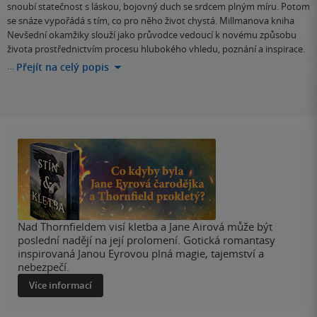
snoubí statečnost s láskou, bojovný duch se srdcem plným míru. Potom
se snáze vypořádá s tím, co pro něho život chystá. Millmanova kniha
Nevšední okamžiky slouží jako průvodce vedoucí k novému způsobu
života prostřednictvím procesu hlubokého vhledu, poznání a inspirace.
…
Přejít na celý popis
Nad Thornfieldem visí kletba a Jane Airová může být
poslední nadějí na její prolomení. Gotická romantasy
inspirovaná Janou Eyrovou plná magie, tajemství a
nebezpečí.
Více informací