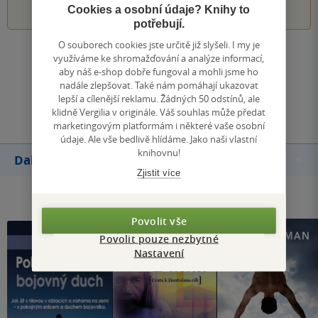
Cookies a osobní údaje? Knihy to
potřebují.
O souborech cookies jste určitě již slyšeli. I my je
Zobrazit všechna hodnocení
využíváme ke shromažďování a analýze informací,
aby náš e-shop dobře fungoval a mohli jsme ho
nadále zlepšovat. Také nám pomáhají ukazovat
Přidat hodnocení
lepší a cílenější reklamu. Žádných 50 odstínů, ale
klidně Vergilia v originále. Váš souhlas může předat
marketingovým platformám i některé vaše osobní
údaje. Ale vše bedlivě hlídáme. Jako naši vlastní
knihovnu!
Další knihy autora
Zjistit více
Povolit vše
Povolit pouze nezbytné
Nastavení