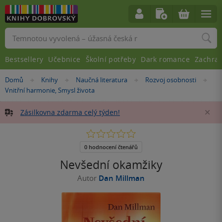
Vyhledávání
Bestsellery
Učebnice
Školní potřeby
Dark romance
Zachra
Nacházíte
Domů
Knihy
Naučná literatura
Rozvoj osobnosti
»
»
»
»
se
Vnitřní harmonie, Smysl života
zde:
Zásilkovna zdarma celý týden!
Za
0.0
z
5
0 hodnocení čtenářů
hvězdiček
Nevšední okamžiky
Autor
Dan Millman