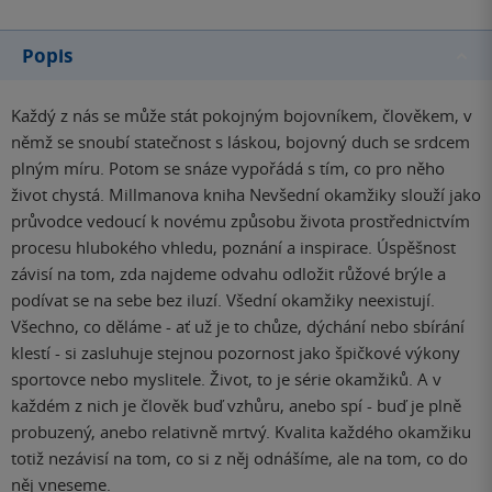
Popis
Každý z nás se může stát pokojným bojovníkem, člověkem, v
němž se snoubí statečnost s láskou, bojovný duch se srdcem
plným míru. Potom se snáze vypořádá s tím, co pro něho
život chystá. Millmanova kniha Nevšední okamžiky slouží jako
průvodce vedoucí k novému způsobu života prostřednictvím
procesu hlubokého vhledu, poznání a inspirace. Úspěšnost
závisí na tom, zda najdeme odvahu odložit růžové brýle a
podívat se na sebe bez iluzí. Všední okamžiky neexistují.
Všechno, co děláme - ať už je to chůze, dýchání nebo sbírání
klestí - si zasluhuje stejnou pozornost jako špičkové výkony
sportovce nebo myslitele. Život, to je série okamžiků. A v
každém z nich je člověk buď vzhůru, anebo spí - buď je plně
probuzený, anebo relativně mrtvý. Kvalita každého okamžiku
totiž nezávisí na tom, co si z něj odnášíme, ale na tom, co do
něj vneseme.