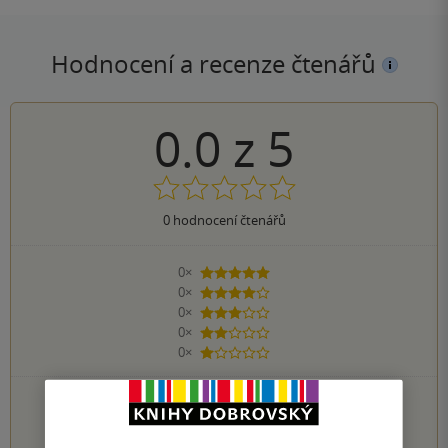
Hodnocení a recenze čtenářů
0.0
z
5
0
hodnocení čtenářů
0×
5 hvězdiček
0×
4 hvězdičky
0×
3 hvězdičky
0×
2 hvězdičky
0×
1 hvezdička
PŘIDEJTE SVÉ HODNOCENÍ KNIHY
1
2
3
4
5