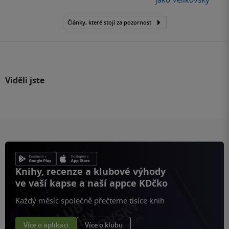
Články, které stojí za pozornost
Viděli jste
Knihy, recenze a klubové výhody
ve vaší kapse a naší appce KDčko
Každý měsíc společně přečteme tisíce knih
Více o aplikaci
Více o klubu