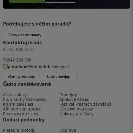
Potřebujete s něčím poradit?
Často kladené dotazy
Kontaktujte nás
Po–Pá:
8:00–17:00
542 220 320
poradime@knihydobrovsky.cz
Všechny kontakty
Naše prodejny
Často navštěvované
Akce a slevy
Prodejny
Klub Knihy Dobrovský
Aplikace KDčko
Knižní závisláci
Festival knižních závisláků
Affiliate spolupráce
Dárkové poukazy
Poukazy pro firmy
Nákupy pro školy
Dodací podmínky
Platební metody
Doprava