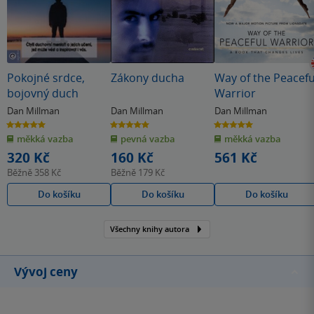
Pokojné srdce,
Zákony ducha
Way of the Peacefu
bojovný duch
Warrior
Dan Millman
Dan Millman
Dan Millman
5.0
5.0
5.0
z
z
z
měkká vazba
pevná vazba
měkká vazba
5
5
5
hvězdiček
hvězdiček
hvězdiček
320 Kč
160 Kč
561 Kč
Běžně
358 Kč
Běžně
179 Kč
Do košíku
Do košíku
Do košíku
Všechny knihy autora
Vývoj ceny