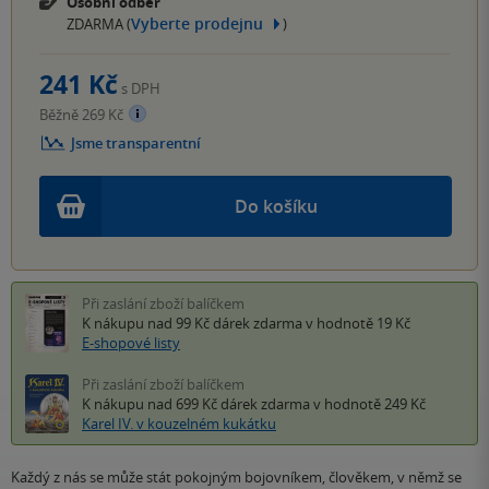
Osobní odběr
Vyberte prodejnu
ZDARMA (
)
241 Kč
s DPH
Běžně 269 Kč
Jsme transparentní
Do košíku
Při zaslání zboží balíčkem
K nákupu nad 99 Kč
dárek zdarma
v hodnotě 19 Kč
E-shopové listy
Při zaslání zboží balíčkem
K nákupu nad 699 Kč
dárek zdarma
v hodnotě 249 Kč
Karel IV. v kouzelném kukátku
Každý z nás se může stát pokojným bojovníkem, člověkem, v němž se