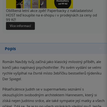
Oblíbená letní akce zpět! Paperbacky z nakladatelství
HOST teď koupíte na e-shopu i v prodejnách za ceny od
99 Kč!
Více informací
Popis
Román Navždy tvůj začíná jako klasický milostný příběh, ale
končí jako napínavý psychothriller. Po svém vydání se velmi
rychle vyšplhal na čtvrté místo žebříčku bestsellerů týdeníku
Der Spiegel.
Pětatřicátnice Judith se v supermarketu seznámí s
okouzlujícím svobodným architektem Hannesem, který si
získá nejen Juditino srdce, ale také sympatie její matky a všech
přátel. Zdá se, že je to po všech stránkách ideální muž. Jenže…