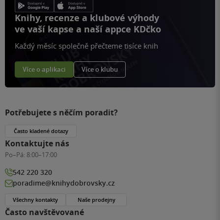
Knihy, recenze a klubové výhody
ve vaší kapse a naší appce KDčko
Každý měsíc společně přečteme tisíce knih
Více o aplikaci
Více o klubu
Potřebujete s něčím poradit?
Často kladené dotazy
Kontaktujte nás
Po–Pá:
8:00–17:00
542 220 320
poradime@knihydobrovsky.cz
Všechny kontakty
Naše prodejny
Často navštěvované