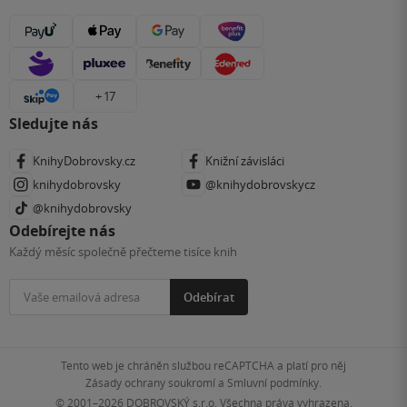
+ 17
Sledujte nás
KnihyDobrovsky.cz
Knižní závisláci
knihydobrovsky
@knihydobrovskycz
@knihydobrovsky
Odebírejte nás
Každý měsíc společně přečteme tisíce knih
Odebírat
Tento web je chráněn službou reCAPTCHA a platí pro něj
Zásady ochrany soukromí
a
Smluvní podmínky
.
© 2001–2026
DOBROVSKÝ s.r.o. Všechna práva vyhrazena.