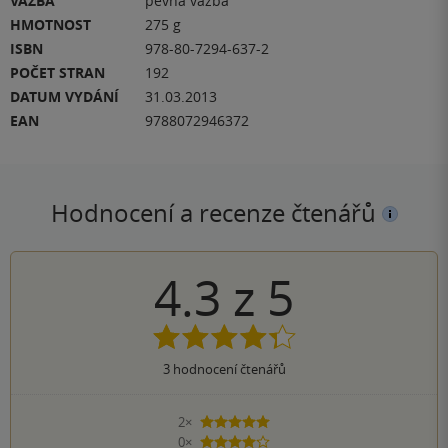
VAZBA
pevná vazba
HMOTNOST
275 g
ISBN
978-80-7294-637-2
POČET STRAN
192
DATUM VYDÁNÍ
31.03.2013
EAN
9788072946372
Hodnocení a recenze čtenářů
4.3
z
5
3
hodnocení čtenářů
2×
5 hvězdiček
0×
4 hvězdičky