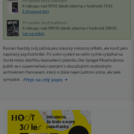
Při zaslání zboží balíčkem
K nákupu nad 99 Kč
dárek zdarma
v hodnotě 19 Kč
E-shopové listy
Při zaslání zboží balíčkem
K nákupu nad 999 Kč
dárek zdarma
v hodnotě 299 Kč
Let na měsíc
Román Navždy tvůj začíná jako klasický milostný příběh, ale končí jako
napínavý psychothriller. Po svém vydání se velmi rychle vyšplhal na
čtvrté místo žebříčku bestsellerů týdeníku Der Spiegel.Pětatřicátnice
Judith se v supermarketu seznámí s okouzlujícím svobodným
architektem Hannesem, který si získá nejen Juditino srdce, ale také
sympatie…
Přejít na celý popis