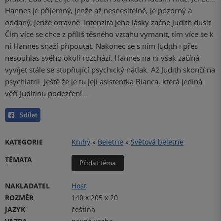
Hannes je příjemný, jenže až nesnesitelně, je pozorný a
oddaný, jenže otravně. Intenzita jeho lásky začne Judith dusit.
Čím více se chce z příliš těsného vztahu vymanit, tím více se k
ní Hannes snaží připoutat. Nakonec se s ním Judith i přes
nesouhlas svého okolí rozchází. Hannes na ni však začíná
vyvíjet stále se stupňující psychický nátlak. Až Judith skončí na
psychiatrii. Ještě že je tu její asistentka Bianca, která jediná
věří Juditinu podezření…
Sdílet
KATEGORIE
Knihy
»
Beletrie
»
Světová beletrie
TÉMATA
Přidat téma
NAKLADATEL
Host
ROZMĚR
140 x 205 x 20
JAZYK
čeština