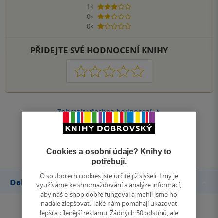
1×
3 hvězdičky
0×
2 hvězdičky
0×
1 hvezdička
PŘIDEJTE SVÉ HODNOCENÍ KNIHY
1
2
3
4
5
Zobrazit všechna hodnocení
Přidat hodnocení
Cookies a osobní údaje? Knihy to
potřebují.
O souborech cookies jste určitě již slyšeli. I my je
Další knihy autora
využíváme ke shromažďování a analýze informací,
aby náš e-shop dobře fungoval a mohli jsme ho
nadále zlepšovat. Také nám pomáhají ukazovat
lepší a cílenější reklamu. Žádných 50 odstínů, ale