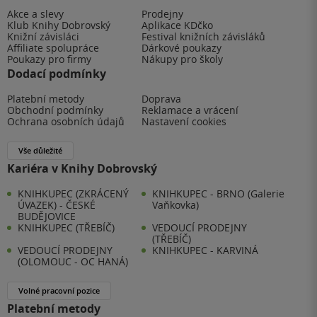
Akce a slevy
Prodejny
Klub Knihy Dobrovský
Aplikace KDčko
Knižní závisláci
Festival knižních závisláků
Affiliate spolupráce
Dárkové poukazy
Poukazy pro firmy
Nákupy pro školy
Dodací podmínky
Platební metody
Doprava
Obchodní podmínky
Reklamace a vrácení
Ochrana osobních údajů
Nastavení cookies
Vše důležité
Kariéra v Knihy Dobrovský
KNIHKUPEC (ZKRÁCENÝ
KNIHKUPEC - BRNO (Galerie
ÚVAZEK) - ČESKÉ
Vaňkovka)
BUDĚJOVICE
KNIHKUPEC (TŘEBÍČ)
VEDOUCÍ PRODEJNY
(TŘEBÍČ)
VEDOUCÍ PRODEJNY
KNIHKUPEC - KARVINÁ
(OLOMOUC - OC HANÁ)
Volné pracovní pozice
Platební metody