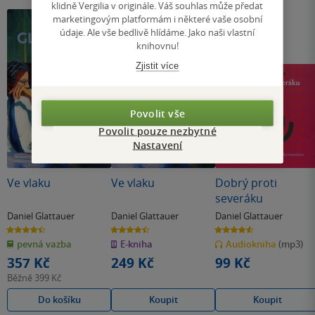
klidně Vergilia v originále. Váš souhlas může předat
marketingovým platformám i některé vaše osobní
údaje. Ale vše bedlivě hlídáme. Jako naši vlastní
knihovnu!
Zjistit více
Povolit vše
Povolit pouze nezbytné
Nastavení
Ve vlaku
Ve vlaku
Dobrý proti
severáku
Daniel Glattauer
Daniel Glattauer
Daniel Glattauer
4.5
4.5
4.6
z
z
z
pevná vazba
E-kniha
Audiokniha
(mp3)
5
5
5
hvězdiček
hvězdiček
hvězdiček
357 Kč
249 Kč
99 Kč
Běžně
399 Kč
Do košíku
Koupit
Koupit