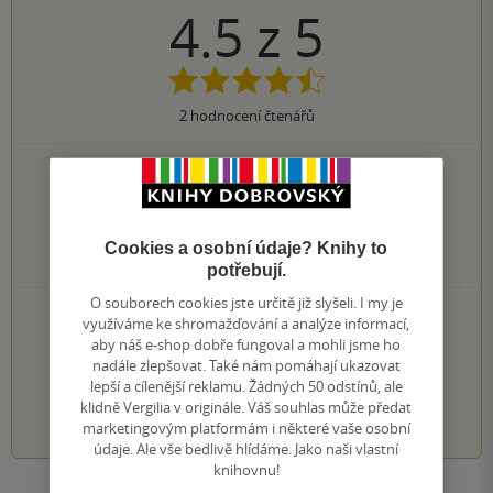
4.5
z
5
2
hodnocení čtenářů
1×
5 hvězdiček
1×
4 hvězdičky
0×
3 hvězdičky
0×
2 hvězdičky
Cookies a osobní údaje? Knihy to
0×
1 hvezdička
potřebují.
O souborech cookies jste určitě již slyšeli. I my je
PŘIDEJTE SVÉ HODNOCENÍ KNIHY
využíváme ke shromažďování a analýze informací,
aby náš e-shop dobře fungoval a mohli jsme ho
Hodnocení našich knihkupců: 0.0 z 5
nadále zlepšovat. Také nám pomáhají ukazovat
lepší a cílenější reklamu. Žádných 50 odstínů, ale
klidně Vergilia v originále. Váš souhlas může předat
1
2
3
4
5
marketingovým platformám i některé vaše osobní
údaje. Ale vše bedlivě hlídáme. Jako naši vlastní
knihovnu!