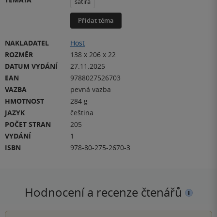
satira
Přidat téma
NAKLADATEL
Host
ROZMĚR
138 x 206 x 22
DATUM VYDÁNÍ
27.11.2025
EAN
9788027526703
VAZBA
pevná vazba
HMOTNOST
284 g
JAZYK
čeština
POČET STRAN
205
VYDÁNÍ
1
ISBN
978-80-275-2670-3
Hodnocení a recenze čtenářů