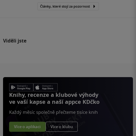
Články, které stojí za pozornost
Viděli jste
Knihy, recenze a klubové výhody
ve vaší kapse a naší appce KDčko
Každý měsíc společně přečteme tisíce knih
Více o aplikaci
Více o klubu