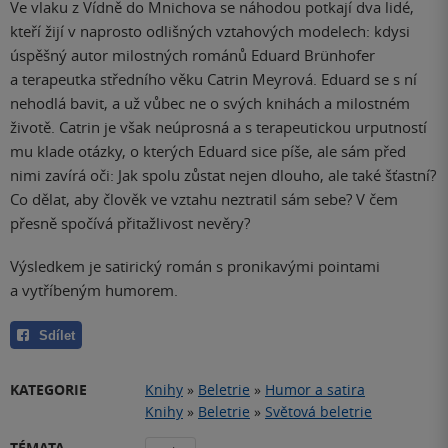
Ve vlaku z Vídně do Mnichova se náhodou potkají dva lidé,
kteří žijí v naprosto odlišných vztahových modelech: kdysi
úspěšný autor milostných románů Eduard Brünhofer
a terapeutka středního věku Catrin Meyrová. Eduard se s ní
nehodlá bavit, a už vůbec ne o svých knihách a milostném
životě. Catrin je však neúprosná a s terapeutickou urputností
mu klade otázky, o kterých Eduard sice píše, ale sám před
nimi zavírá oči: Jak spolu zůstat nejen dlouho, ale také šťastní?
Co dělat, aby člověk ve vztahu neztratil sám sebe? V čem
přesně spočívá přitažlivost nevěry?
Výsledkem je satirický román s pronikavými pointami
a vytříbeným humorem.
Sdílet
KATEGORIE
Knihy
»
Beletrie
»
Humor a satira
Knihy
»
Beletrie
»
Světová beletrie
TÉMATA