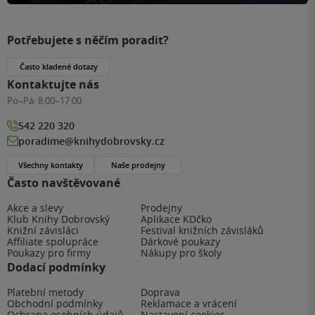
Potřebujete s něčím poradit?
Často kladené dotazy
Kontaktujte nás
Po–Pá:
8:00–17:00
542 220 320
poradime@knihydobrovsky.cz
Všechny kontakty
Naše prodejny
Často navštěvované
Akce a slevy
Prodejny
Klub Knihy Dobrovský
Aplikace KDčko
Knižní závisláci
Festival knižních závisláků
Affiliate spolupráce
Dárkové poukazy
Poukazy pro firmy
Nákupy pro školy
Dodací podmínky
Platební metody
Doprava
Obchodní podmínky
Reklamace a vrácení
Ochrana osobních údajů
Nastavení cookies