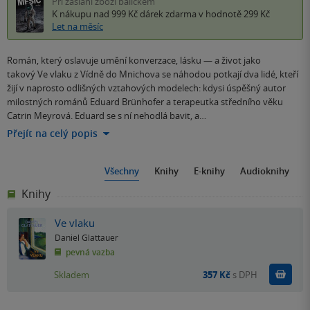
Při zaslání zboží balíčkem
K nákupu nad 999 Kč
dárek zdarma
v hodnotě 299 Kč
Let na měsíc
Román, který oslavuje umění konverzace, lásku — a život jako
takový Ve vlaku z Vídně do Mnichova se náhodou potkají dva lidé, kteří
žijí v naprosto odlišných vztahových modelech: kdysi úspěšný autor
milostných románů Eduard Brünhofer a terapeutka středního věku
Catrin Meyrová. Eduard se s ní nehodlá bavit, a…
Přejít na celý popis
Všechny
Knihy
E-knihy
Audioknihy
Knihy
Ve vlaku
Daniel Glattauer
pevná vazba
Do k
Skladem
357 Kč
s DPH