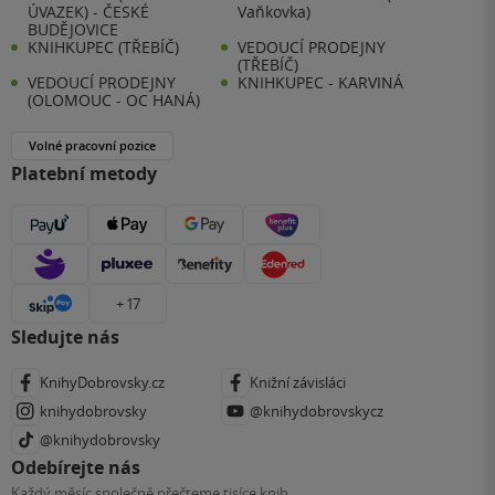
ÚVAZEK) - ČESKÉ
Vaňkovka)
BUDĚJOVICE
KNIHKUPEC (TŘEBÍČ)
VEDOUCÍ PRODEJNY
(TŘEBÍČ)
VEDOUCÍ PRODEJNY
KNIHKUPEC - KARVINÁ
(OLOMOUC - OC HANÁ)
Volné pracovní pozice
Platební metody
+ 17
Sledujte nás
KnihyDobrovsky.cz
Knižní závisláci
knihydobrovsky
@knihydobrovskycz
@knihydobrovsky
Odebírejte nás
Každý měsíc společně přečteme tisíce knih