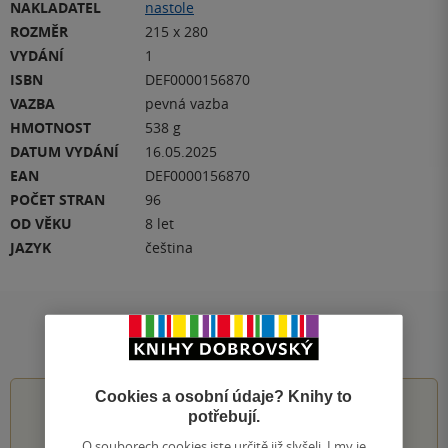
NAKLADATEL
nastole
ROZMĚR
215 x 280
VYDÁNÍ
1
ISBN
DEF0000156870
VAZBA
pevná vazba
HMOTNOST
538 g
DATUM VYDÁNÍ
16.05.2025
EAN
DEF0000156870
POČET STRAN
96
OD VĚKU
8 let
JAZYK
čeština
Hodnocení a recenze čtenářů
Cookies a osobní údaje? Knihy to
0.0
z
5
potřebují.
O souborech cookies jste určitě již slyšeli. I my je