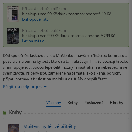
Při zaslání zboží balíčkem
K nákupu nad 99 Kč
dárek zdarma
v hodnotě 19 Kč
E-shopové listy
Při zaslání zboží balíčkem
K nákupu nad 999 Kč
dárek zdarma
v hodnotě 299 Kč
Let na měsíc
Děti společně s laskavou vílou Mušlenkou navštíví třináctou komnatu a
posvítí si na temné bytosti, které se tam ukrývají. Tím, že poznají hrozbu
s nimi spojenou, budou lépe čelit možným nástrahám a nebezpečím ve
svém životě. Příběhy jsou zaměřené na témata jako šikana, poruchy
příjmu potravy, závislost na mobilu a další. My dospělí často…
Přejít na celý popis
Všechny
Knihy
Poškozené
E-knihy
Knihy
Mušlenčiny léčivé příběhy