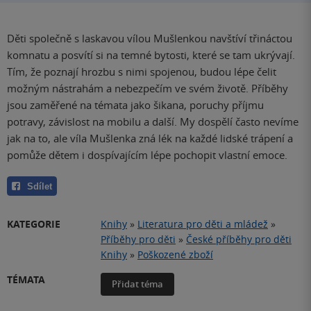
Děti společně s laskavou vílou Mušlenkou navštíví třináctou
komnatu a posvítí si na temné bytosti, které se tam ukrývají.
Tím, že poznají hrozbu s nimi spojenou, budou lépe čelit
možným nástrahám a nebezpečím ve svém životě. Příběhy
jsou zaměřené na témata jako šikana, poruchy příjmu
potravy, závislost na mobilu a další. My dospělí často nevíme
jak na to, ale víla Mušlenka zná lék na každé lidské trápení a
pomůže dětem i dospívajícím lépe pochopit vlastní emoce.
Sdílet
KATEGORIE
Knihy
»
Literatura pro děti a mládež
»
Příběhy pro děti
»
České příběhy pro děti
Knihy
»
Poškozené zboží
TÉMATA
Přidat téma