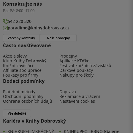
Kontaktujte nás
Po–Pá:
8:00–17:00
542 220 320
poradime@knihydobrovsky.cz
Všechny kontakty
Naše prodejny
Často navštěvované
Akce a slevy
Prodejny
Klub Knihy Dobrovský
Aplikace KDčko
Knižní závisláci
Festival knižních závisláků
Affiliate spolupráce
Dárkové poukazy
Poukazy pro firmy
Nákupy pro školy
Dodací podmínky
Platební metody
Doprava
Obchodní podmínky
Reklamace a vrácení
Ochrana osobních údajů
Nastavení cookies
Vše důležité
Kariéra v Knihy Dobrovský
KNIHKUPEC (ZKRÁCENÝ
KNIHKUPEC - BRNO (Galerie