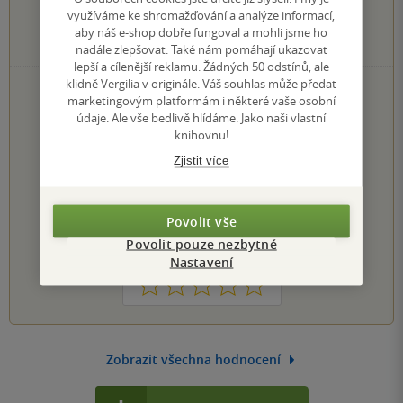
využíváme ke shromažďování a analýze informací,
aby náš e-shop dobře fungoval a mohli jsme ho
0
hodnocení čtenářů
nadále zlepšovat. Také nám pomáhají ukazovat
lepší a cílenější reklamu. Žádných 50 odstínů, ale
klidně Vergilia v originále. Váš souhlas může předat
0×
5 hvězdiček
marketingovým platformám i některé vaše osobní
0×
4 hvězdičky
údaje. Ale vše bedlivě hlídáme. Jako naši vlastní
0×
3 hvězdičky
knihovnu!
0×
2 hvězdičky
Zjistit více
0×
1 hvezdička
PŘIDEJTE SVÉ HODNOCENÍ KNIHY
Povolit vše
Hodnocení našich knihkupců: 0.0 z 5
Povolit pouze nezbytné
Nastavení
1
2
3
4
5
Zobrazit všechna hodnocení