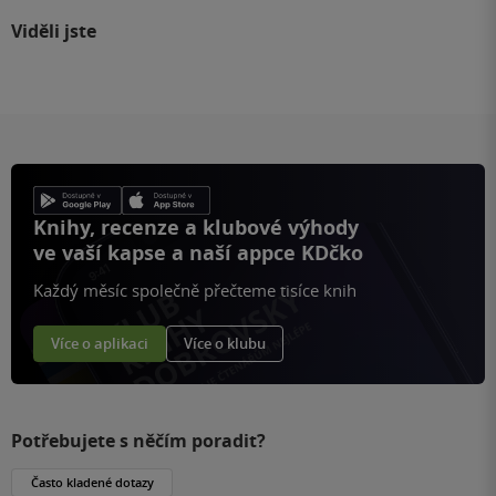
Viděli jste
Knihy, recenze a klubové výhody
ve vaší kapse a naší appce KDčko
Každý měsíc společně přečteme tisíce knih
Více o aplikaci
Více o klubu
Potřebujete s něčím poradit?
Často kladené dotazy