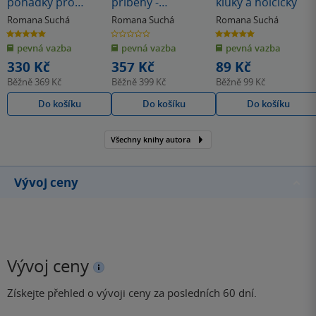
pohádky pro
příběhy -
kluky a holčičky
dětskou duši
Mindfulness
Romana Suchá
Romana Suchá
Romana Suchá
5.0
0.0
5.0
z
z
z
pevná vazba
pevná vazba
pevná vazba
5
5
5
hvězdiček
hvězdiček
hvězdiček
330 Kč
357 Kč
89 Kč
Běžně
369 Kč
Běžně
399 Kč
Běžně
99 Kč
Do košíku
Do košíku
Do košíku
Všechny knihy autora
Vývoj ceny
Vývoj ceny
Získejte přehled o vývoji ceny za posledních 60 dní.