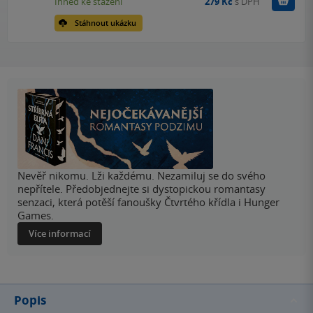
Koupit
Ihned ke stažení
279 Kč
s DPH
Stáhnout ukázku
Nevěř nikomu. Lži každému. Nezamiluj se do svého
nepřítele. Předobjednejte si dystopickou romantasy
senzaci, která potěší fanoušky Čtvrtého křídla i Hunger
Games.
Více informací
Popis