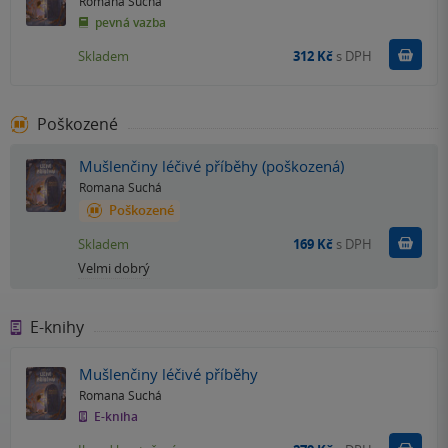
Romana Suchá
pevná vazba
Do k
Skladem
312 Kč
s DPH
Poškozené
Mušlenčiny léčivé příběhy (poškozená)
Romana Suchá
Poškozené
Do k
Skladem
169 Kč
s DPH
Velmi dobrý
E-knihy
Mušlenčiny léčivé příběhy
Romana Suchá
E-kniha