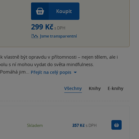
Koupit
299 Kč
s DPH
Jsme transparentní
 vlastně být opravdu v přítomnosti – nejen tělem, ale i
polu s ní mohou vydat do světa mindfulness.
h. Pomáhá jim…
Přejít na celý popis
Všechny
Knihy
E-knihy
Do košík
Skladem
357 Kč
s DPH