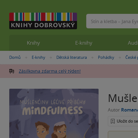
Vyhledávání
Knihy
E-knihy
Aud
Nacházíte
Domů
E-knihy
Dětská literatura
Pohádky
České
»
»
»
»
se
zde:
Zásilkovna zdarma celý týden!
Mušle
Autor
Romana
Uložit do 