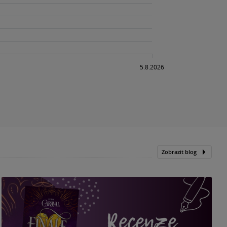
Zobrazit blog
„
p