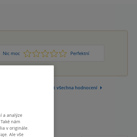
1
2
3
4
5
Nic moc
Perfektní
Zobrazit všechna hodnocení
í a analýze
. Také nám
ia v originále.
je. Ale vše