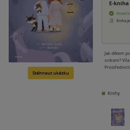
E-kniha
Ihned k
Kniha j
Jak dětem po
srdcem? Víla
Prostřednict
Stáhnout ukázku
Knihy