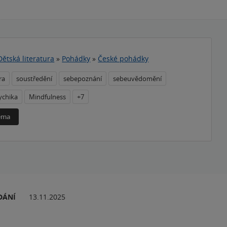
Dětská literatura
»
Pohádky
»
České pohádky
ra
soustředění
sebepoznání
sebeuvědomění
ychika
Mindfulness
+7
téma
DÁNÍ
13.11.2025