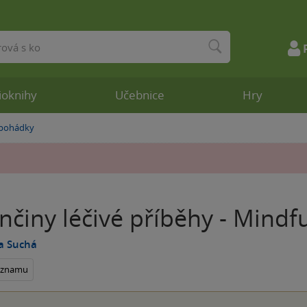
ioknihy
Učebnice
Hry
 pohádky
nčiny léčivé příběhy - Mindf
 Suchá
seznamu