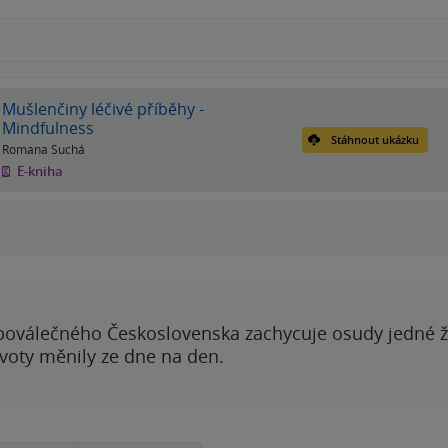
Mušlenčiny léčivé příběhy -
Mindfulness
Stáhnout ukázku
Romana Suchá
E-kniha
poválečného Československa zachycuje osudy jedné 
ivoty měnily ze dne na den.