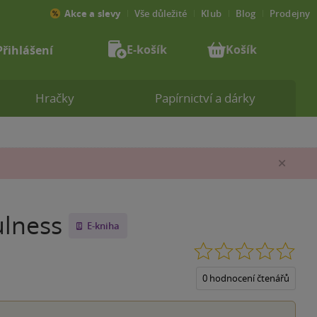
Akce a slevy
Vše důležité
Klub
Blog
Prodejny
E-košík
Košík
Přihlášení
Hračky
Papírnictví a dárky
Zav
ulness
E-kniha
0.0
z
5
0 hodnocení čtenářů
hvěz