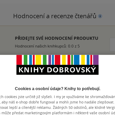
Hodnocení a recenze čtenářů
PŘIDEJTE SVÉ HODNOCENÍ PRODUKTU
Hodnocení našich knihkupců: 0.0 z 5
Přidat hodnocení
Cookies a osobní údaje? Knihy to potřebují.
h cookies jste určitě již slyšeli. I my je využíváme ke shromažďován
, aby náš e-shop dobře fungoval a mohli jsme ho nadále zlepšovat
vat lepší a cílenější reklamu. Žádných 50 odstínů, ale klidně Vergil
s může předat marketingovým platformám i některé vaše osobní úda