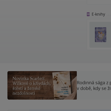
E-knihy
Rodinná sága z 
v době, kdy se ž