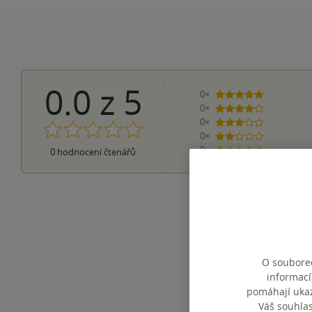
0.0
z
5
0×
5 hvězdiček
0×
4 hvězdičky
0×
3 hvězdičky
0×
2 hvězdičky
0×
0
hodnocení čtenářů
1 hvezdička
O souborec
informací
pomáhají ukazo
Váš souhla