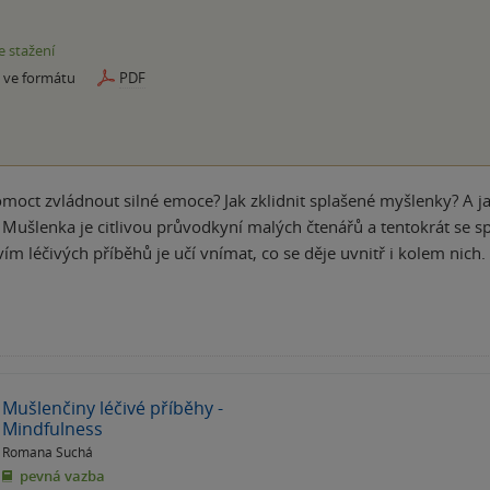
e stažení
e ve formátu
PDF
moct zvládnout silné emoce? Jak zklidnit splašené myšlenky? A jak
 Mušlenka je citlivou průvodkyní malých čtenářů a tentokrát se s
vím léčivých příběhů je učí vnímat, co se děje uvnitř i kolem nic
Mušlenčiny léčivé příběhy -
Mindfulness
Romana Suchá
pevná vazba