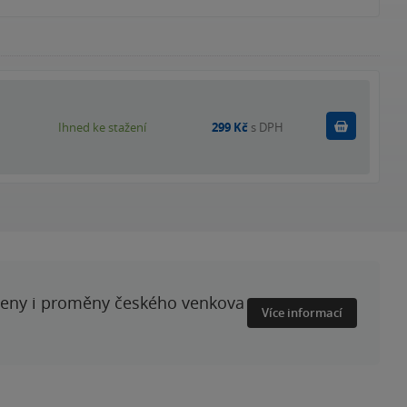
Koupit
Ihned ke stažení
299 Kč
s DPH
ženy i proměny českého venkova
Více informací