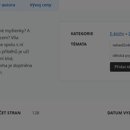
y autora
Vývoj ceny
ené myšlenky? A
KATEGORIE
E-knihy
»
dcem? Víla
TÉMATA
e spolu s ní
sebedůvě
 příběhů je učí
dětská ps
í klid,
Kniha je doplněna
Přidat 
m.
ČET STRAN
128
DATUM VY