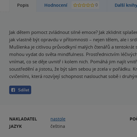
0
Popis
Hodnocení
Další knih
Jak dětem pomoct zvládnout silné emoce? Jak zklidnit splaš
jak vlastně být opravdu v přítomnosti – nejen tělem, ale i sr
Mušlenka je citlivou průvodkyní malých čtenářů a tentokrát s
mohou vydat do světa mindfulness. Prostřednictvím léčivých
vnímat, co se děje uvnitř i kolem nich. Pomáhá jim najít vnitřn
soustředění a jistotu, že být sám sebou je zcela v pořádku. 
cvičeními, která rozvíjejí schopnost naslouchat sobě i druhý
Sdílet
NAKLADATEL
nastole
PO
JAZYK
čeština