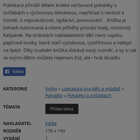
Publikace přináší dětem krátké veršované pohádky o
zvířátkách s výchovnou tématikou, například o nechuti k
čistotě, o neposlušnosti, lajdáctví, ponocování... Knížka je
bohatě ilustrovaná a všemi příběhy provází malý, roztomilý
Kašpárek. Na stránkách nakladatelství děti navíc najdou
papírové loutky, které stačí vytisknout, vystřihnout a nalepit
na špejli. Díky loutkám knížka získává nový rozměr, a vy si tak
se svými dětmi můžete nejenom číst, ale i hrát divadlo.
Sdílet
KATEGORIE
Knihy
»
Literatura pro děti a mládež
»
Pohádky
»
Pohádky o zvířátkách
TÉMATA
Přidat téma
NAKLADATEL
Edika
ROZMĚR
170 x 190
VYDÁNÍ
1