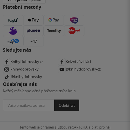
Platební metody
+ 17
Sledujte nás
KnihyDobrovsky.cz
Knižní závisláci
knihydobrovsky
@knihydobrovskycz
@knihydobrovsky
Odebírejte nás
Každý měsíc společně přečteme tisíce knih
Odebírat
Tento web je chráněn službou reCAPTCHA a platí pro něj