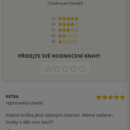
2
hodnocení čtenářů
2×
5 hvězdiček
0×
4 hvězdičky
0×
3 hvězdičky
0×
2 hvězdičky
0×
1 hvezdička
PŘIDEJTE SVÉ HODNOCENÍ KNIHY
1
2
3
4
5
PETRA
registrovaný uživatel
Krásná knížka plná úžasných ilustrací. Máme stažené i
loutky a děti moc baví!!!