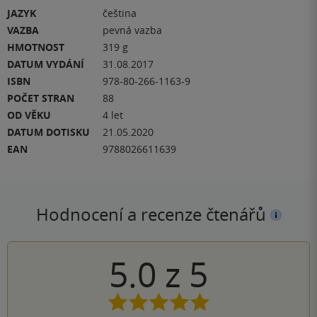
JAZYK
čeština
VAZBA
pevná vazba
HMOTNOST
319 g
DATUM VYDÁNÍ
31.08.2017
ISBN
978-80-266-1163-9
POČET STRAN
88
OD VĚKU
4 let
DATUM DOTISKU
21.05.2020
EAN
9788026611639
Hodnocení a recenze čtenářů
5.0
z
5