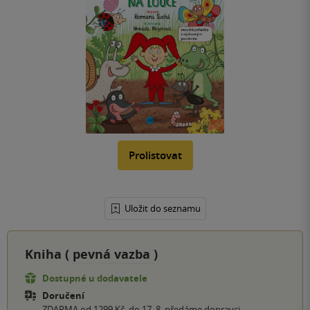
Prolistovat
Uložit do seznamu
Kniha (
pevná vazba
)
Dostupné u dodavatele
Doručení
ZDARMA od 1299 Kč, do 17. 8. předáme dopravci