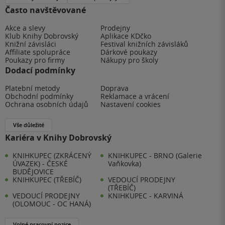
Často navštěvované
Akce a slevy
Prodejny
Klub Knihy Dobrovský
Aplikace KDčko
Knižní závisláci
Festival knižních závisláků
Affiliate spolupráce
Dárkové poukazy
Poukazy pro firmy
Nákupy pro školy
Dodací podmínky
Platební metody
Doprava
Obchodní podmínky
Reklamace a vrácení
Ochrana osobních údajů
Nastavení cookies
Vše důležité
Kariéra v Knihy Dobrovský
KNIHKUPEC (ZKRÁCENÝ
KNIHKUPEC - BRNO (Galerie
ÚVAZEK) - ČESKÉ
Vaňkovka)
BUDĚJOVICE
KNIHKUPEC (TŘEBÍČ)
VEDOUCÍ PRODEJNY
(TŘEBÍČ)
VEDOUCÍ PRODEJNY
KNIHKUPEC - KARVINÁ
(OLOMOUC - OC HANÁ)
Volné pracovní pozice