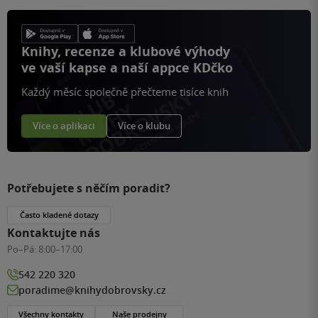
Knihy, recenze a klubové výhody
ve vaší kapse a naší appce KDčko
Každý měsíc společně přečteme tisíce knih
Více o aplikaci
Více o klubu
Potřebujete s něčím poradit?
Často kladené dotazy
Kontaktujte nás
Po–Pá:
8:00–17:00
542 220 320
poradime@knihydobrovsky.cz
Všechny kontakty
Naše prodejny