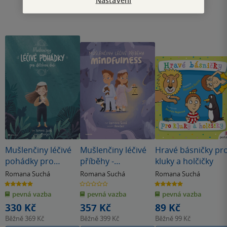
Nastavení
Mušlenčiny léčivé
Mušlenčiny léčivé
Hravé básničky pr
pohádky pro
příběhy -
kluky a holčičky
dětskou duši
Mindfulness
Romana Suchá
Romana Suchá
Romana Suchá
5.0
0.0
5.0
z
z
z
pevná vazba
pevná vazba
pevná vazba
5
5
5
hvězdiček
hvězdiček
hvězdiček
330 Kč
357 Kč
89 Kč
Běžně
369 Kč
Běžně
399 Kč
Běžně
99 Kč