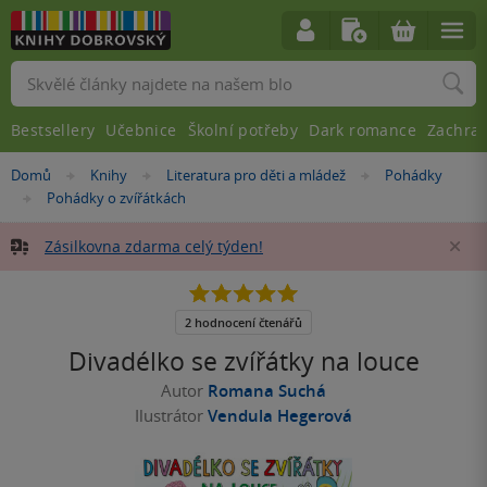
Vyhledávání
Bestsellery
Učebnice
Školní potřeby
Dark romance
Zachra
Nacházíte
Domů
Knihy
Literatura pro děti a mládež
Pohádky
»
»
»
se
Pohádky o zvířátkách
»
zde:
Zásilkovna zdarma celý týden!
Za
5.0
z
5
2 hodnocení čtenářů
hvězdiček
Divadélko se zvířátky na louce
Autor
Romana Suchá
Ilustrátor
Vendula Hegerová