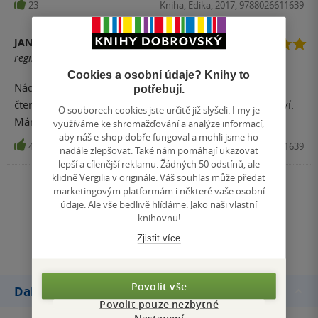
23
Kniha, Edika, 2017, 9788026611639
JANA TAUFEROVÁ
registrovaný uživatel
Cookies a osobní údaje? Knihy to
Nádherné ilustrace, poutavý a ne příliš dlouhý text, na
potřebují.
čtení před spaním ideální. Dcerku (7 let) knížka stále baví.
O souborech cookies jste určitě již slyšeli. I my je
Máme i ty ostatní.
využíváme ke shromažďování a analýze informací,
aby náš e-shop dobře fungoval a mohli jsme ho
4
Kniha, Edika, 2017, 9788026611639
nadále zlepšovat. Také nám pomáhají ukazovat
lepší a cílenější reklamu. Žádných 50 odstínů, ale
klidně Vergilia v originále. Váš souhlas může předat
Zobrazit všechna hodnocení
marketingovým platformám i některé vaše osobní
údaje. Ale vše bedlivě hlídáme. Jako naši vlastní
knihovnu!
Přidat hodnocení
Zjistit více
Povolit vše
Další knihy autora
Povolit pouze nezbytné