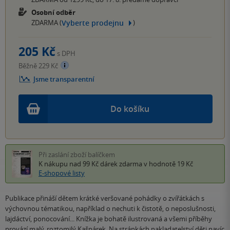
Osobní odběr
Vyberte prodejnu
ZDARMA (
)
205 Kč
s DPH
Běžně 229 Kč
Jsme transparentní
Do košíku
Při zaslání zboží balíčkem
K nákupu nad 99 Kč
dárek zdarma
v hodnotě 19 Kč
E-shopové listy
Publikace přináší dětem krátké veršované pohádky o zvířátkách s
výchovnou tématikou, například o nechuti k čistotě, o neposlušnosti,
lajdáctví, ponocování... Knížka je bohatě ilustrovaná a všemi příběhy
provází malý, roztomilý Kašpárek. Na stránkách nakladatelství děti navíc