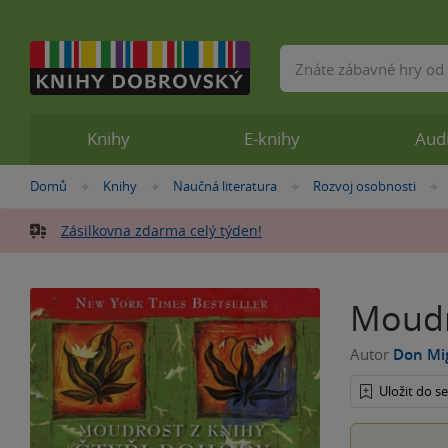
Vyhledávání
Knihy
E-knihy
Aud
Nacházíte
Domů
Knihy
Naučná literatura
Rozvoj osobnosti
»
»
»
se
zde:
Zásilkovna zdarma celý týden!
Moudr
Autor
Don Mi
Uložit do 