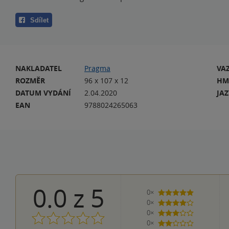
Sdílet
NAKLADATEL
Pragma
VA
ROZMĚR
96 x 107 x 12
HM
DATUM VYDÁNÍ
2.04.2020
JA
EAN
9788024265063
0.0
z
5
0×
5 hvězdiček
0×
4 hvězdičky
0×
3 hvězdičky
0×
2 hvězdičky