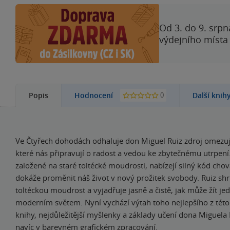
Od 3. do 9. srpn
výdejního místa
0
Popis
Hodnocení
Další knih
Ve Čtyřech dohodách odhaluje don Miguel Ruiz zdroj omezuj
které nás připravují o radost a vedou ke zbytečnému utrpení
založené na staré toltécké moudrosti, nabízejí silný kód chov
dokáže proměnit náš život v nový prožitek svobody. Ruiz shr
toltéckou moudrost a vyjadřuje jasně a čistě, jak může žít je
moderním světem. Nyní vychází výtah toho nejlepšího z této 
knihy, nejdůležitější myšlenky a základy učení dona Miguela 
navíc v barevném grafickém zpracování.