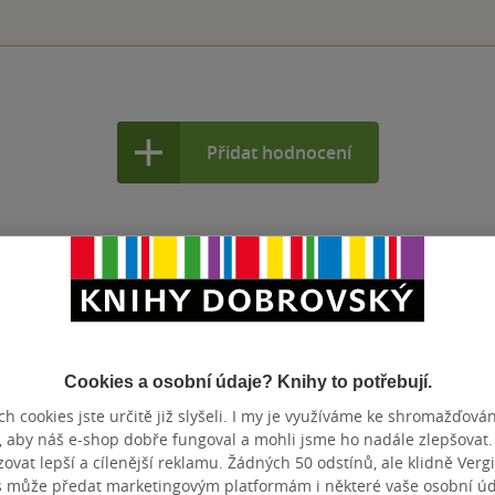
Přidat hodnocení
Cookies a osobní údaje? Knihy to potřebují.
h cookies jste určitě již slyšeli. I my je využíváme ke shromažďován
, aby náš e-shop dobře fungoval a mohli jsme ho nadále zlepšovat
vat lepší a cílenější reklamu. Žádných 50 odstínů, ale klidně Vergil
s může předat marketingovým platformám i některé vaše osobní úda