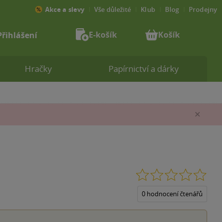
Akce a slevy
Vše důležité
Klub
Blog
Prodejny
E-košík
Košík
Přihlášení
Hračky
Papírnictví a dárky
Zav
0.0
z
5
0 hodnocení čtenářů
hvěz