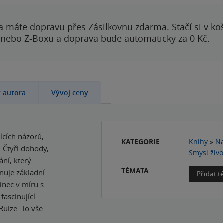
a máte dopravu přes Zásilkovnu zdarma. Stačí si v ko
 nebo Z-Boxu a doprava bude automaticky za 0 Kč.
y autora
Vývoj ceny
ících názorů,
KATEGORIE
Knihy
»
Na
. Čtyři dohody,
Smysl živo
ání, který
TÉMATA
nuje základní
Přidat 
dinec v míru s
fascinující
Ruize. To vše