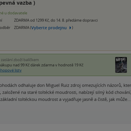
pevná vazba
)
é u dodavatele
ní
ZDARMA od 1299 Kč, do 14. 8. předáme dopravci
Vyberte prodejnu
 odběr
ZDARMA (
)
i zaslání zboží balíčkem
nákupu nad 99 Kč
dárek zdarma
v hodnotě 19 Kč
shopové listy
ohodách odhaluje don Miguel Ruiz zdroj omezujících názorů, kter
, založené na staré toltécké moudrosti, nabízejí silný kód chován
 základní toltéckou moudrost a vyjadřuje jasně a čistě, jak může…