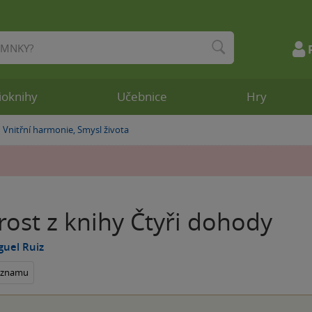
ioknihy
Učebnice
Hry
Vnitřní harmonie, Smysl života
»
ost z knihy Čtyři dohody
guel Ruiz
seznamu