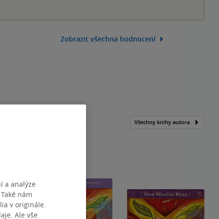
Zobrazit všechna hodnocení
Všechny knihy autora
í a analýze
. Také nám
ia v originále.
je. Ale vše