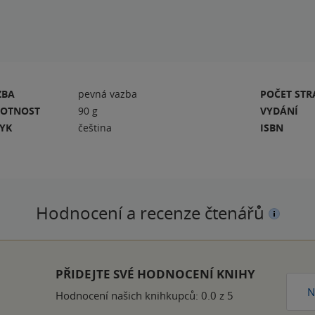
ZBA
pevná vazba
POČET ST
OTNOST
90 g
VYDÁNÍ
ZYK
čeština
ISBN
Hodnocení a recenze čtenářů
PŘIDEJTE SVÉ HODNOCENÍ KNIHY
N
Hodnocení našich knihkupců: 0.0 z 5