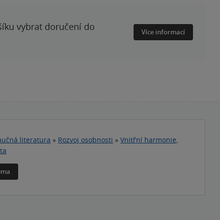
šíku vybrat doručení do
Více informací
učná literatura
»
Rozvoj osobnosti
»
Vnitřní harmonie,
ta
téma