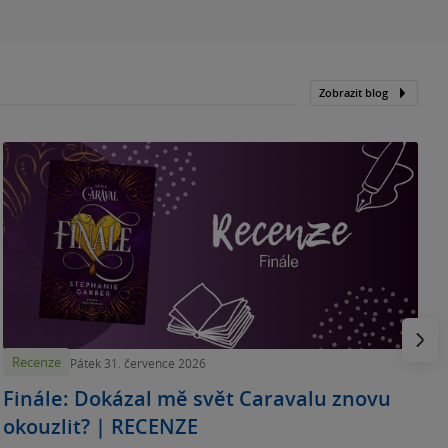
Zobrazit blog
„
p
H
e
Násled
Recenze
Pátek 31. července 2026
Finále: Dokázal mě svět Caravalu znovu
okouzlit? | RECENZE