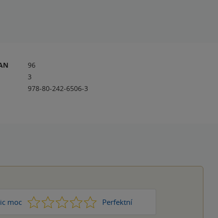
RAN
96
3
978-80-242-6506-3
1
2
3
4
5
ic moc
Perfektní