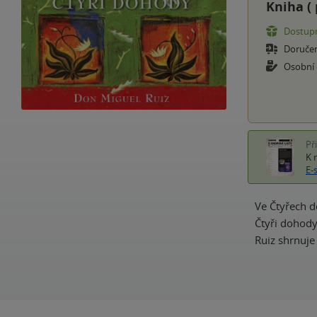
Kniha (
Dostupn
Doruče
Osobní
Př
K 
E-
Ve Čtyřech d
Čtyři dohody
Ruiz shrnuje