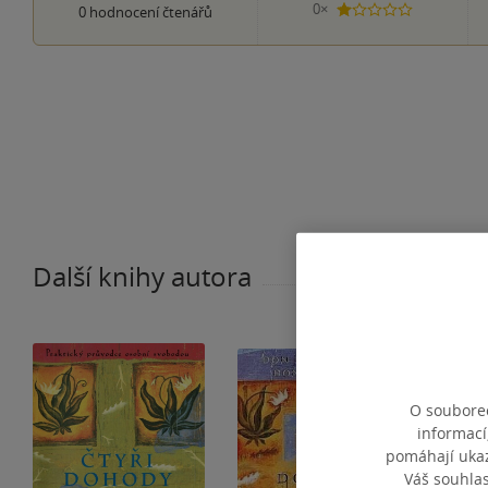
0×
0
hodnocení čtenářů
1 hvezdička
Další knihy autora
O souborec
informací
pomáhají ukazo
Váš souhla