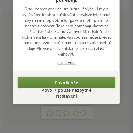
O souborech cookies jste určitě již slyšeli. I my je
využíváme ke shromažďování a analýze informací,
5.0
z
5
aby náš e-shop dobře fungoval a mohli jsme ho
nadále zlepšovat. Také nám pomáhají ukazovat
lepší a cílenější reklamu. Žádných 50 odstínů, ale
klidně Vergilia v originále. Váš souhlas může předat
marketingovým platformám i některé vaše osobní
1
hodnocení čtenářů
údaje. Ale vše bedlivě hlídáme. Jako naši vlastní
knihovnu!
1×
5 hvězdiček
Zjistit více
0×
4 hvězdičky
0×
3 hvězdičky
0×
2 hvězdičky
Povolit vše
0×
1 hvezdička
Povolit pouze nezbytné
Nastavení
PŘIDEJTE SVÉ HODNOCENÍ KNIHY
1
2
3
4
5