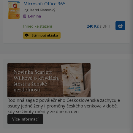
Microsoft Office 365
Ing. Karel Klatovský
E-kniha
Koupit
Ihned ke stažení
246 Kč
s DPH
Stáhnout ukázku
Rodinná sága z poválečného Československa zachycuje
osudy jedné ženy i proměny českého venkova v době,
kdy se životy měnily ze dne na den.
Více informací