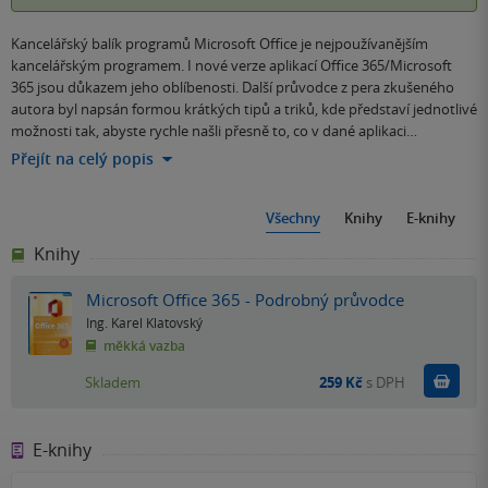
Kancelářský balík programů Microsoft Office je nejpoužívanějším
kancelářským programem. I nové verze aplikací Office 365/Microsoft
365 jsou důkazem jeho oblíbenosti. Další průvodce z pera zkušeného
autora byl napsán formou krátkých tipů a triků, kde představí jednotlivé
možnosti tak, abyste rychle našli přesně to, co v dané aplikaci…
Přejít na celý popis
Všechny
Knihy
E-knihy
Knihy
Microsoft Office 365 - Podrobný průvodce
Ing. Karel Klatovský
měkká vazba
Do k
Skladem
259 Kč
s DPH
E-knihy