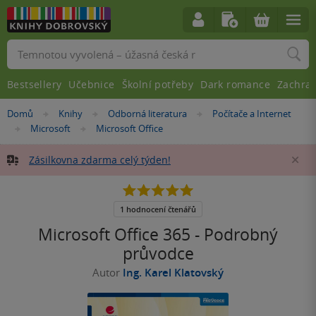
Vyhledávání
Bestsellery
Učebnice
Školní potřeby
Dark romance
Zachra
Nacházíte
Domů
Knihy
Odborná literatura
Počítače a Internet
»
»
»
se
Microsoft
Microsoft Office
»
»
zde:
Zásilkovna zdarma celý týden!
Za
5.0
z
5
1 hodnocení čtenářů
hvězdiček
Microsoft Office 365 - Podrobný
průvodce
Autor
Ing. Karel Klatovský