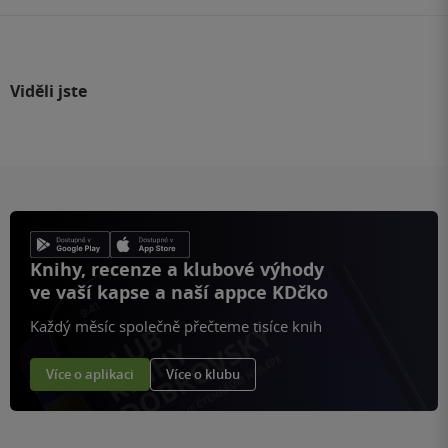
Viděli jste
Knihy, recenze a klubové výhody
ve vaší kapse a naší appce KDčko
Každý měsíc společně přečteme tisíce knih
Více o aplikaci
Více o klubu