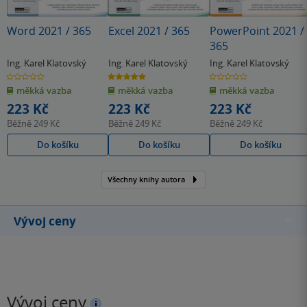
Word 2021 / 365
Excel 2021 / 365
PowerPoint 2021 /
365
Ing. Karel Klatovský
Ing. Karel Klatovský
Ing. Karel Klatovský
0.0
5.0
0.0
z
z
z
měkká vazba
měkká vazba
měkká vazba
5
5
5
hvězdiček
hvězdiček
hvězdiček
223 Kč
223 Kč
223 Kč
Běžně
249 Kč
Běžně
249 Kč
Běžně
249 Kč
Do košíku
Do košíku
Do košíku
Všechny knihy autora
Vývoj ceny
Vývoj ceny