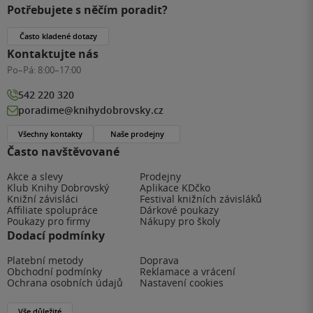
Potřebujete s něčím poradit?
Často kladené dotazy
Kontaktujte nás
Po–Pá:
8:00–17:00
542 220 320
poradime@knihydobrovsky.cz
Všechny kontakty
Naše prodejny
Často navštěvované
Akce a slevy
Prodejny
Klub Knihy Dobrovský
Aplikace KDčko
Knižní závisláci
Festival knižních závisláků
Affiliate spolupráce
Dárkové poukazy
Poukazy pro firmy
Nákupy pro školy
Dodací podmínky
Platební metody
Doprava
Obchodní podmínky
Reklamace a vrácení
Ochrana osobních údajů
Nastavení cookies
Vše důležité