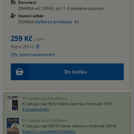
Doručení
ZDARMA od 1299 Kč, do 11. 8. předáme dopravci
Osobní odběr
Vyberte prodejnu
ZDARMA (
)
259 Kč
s DPH
Běžně 289 Kč
Jsme transparentní
Do košíku
Při zaslání zboží balíčkem
K nákupu nad 99 Kč
dárek zdarma
v hodnotě 19 Kč
E-shopové listy
Při zaslání zboží balíčkem
K nákupu nad 699 Kč
dárek zdarma
v hodnotě 249 Kč
Karel IV. v kouzelném kukátku