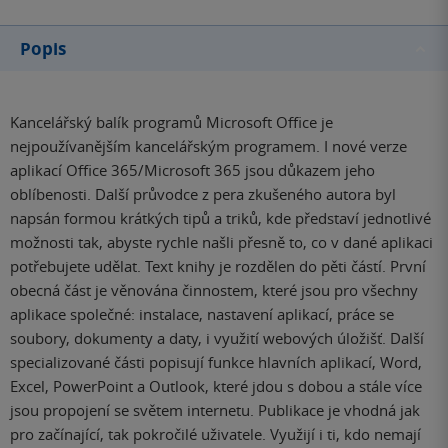
Popis
Kancelářský balík programů Microsoft Office je
nejpoužívanějším kancelářským programem. I nové verze
aplikací Office 365/Microsoft 365 jsou důkazem jeho
oblíbenosti. Další průvodce z pera zkušeného autora byl
napsán formou krátkých tipů a triků, kde představí jednotlivé
možnosti tak, abyste rychle našli přesně to, co v dané aplikaci
potřebujete udělat. Text knihy je rozdělen do pěti částí. První
obecná část je věnována činnostem, které jsou pro všechny
aplikace společné: instalace, nastavení aplikací, práce se
soubory, dokumenty a daty, i využití webových úložišť. Další
specializované části popisují funkce hlavních aplikací, Word,
Excel, PowerPoint a Outlook, které jdou s dobou a stále více
jsou propojení se světem internetu. Publikace je vhodná jak
pro začínající, tak pokročilé uživatele. Využijí i ti, kdo nemají