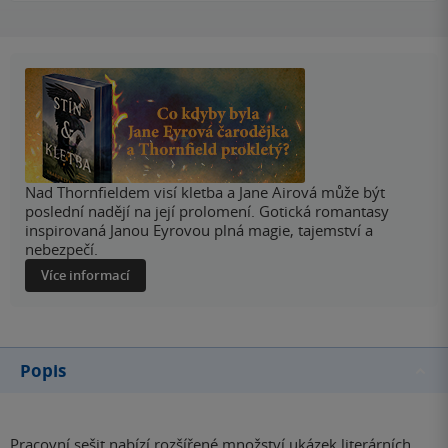
Nad Thornfieldem visí kletba a Jane Airová může být
poslední nadějí na její prolomení. Gotická romantasy
inspirovaná Janou Eyrovou plná magie, tajemství a
nebezpečí.
Více informací
Popis
Pracovní sešit nabízí rozšířené množství ukázek literárních