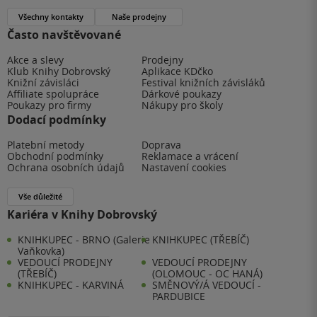
Všechny kontakty
Naše prodejny
Často navštěvované
Akce a slevy
Prodejny
Klub Knihy Dobrovský
Aplikace KDčko
Knižní závisláci
Festival knižních závisláků
Affiliate spolupráce
Dárkové poukazy
Poukazy pro firmy
Nákupy pro školy
Dodací podmínky
Platební metody
Doprava
Obchodní podmínky
Reklamace a vrácení
Ochrana osobních údajů
Nastavení cookies
Vše důležité
Kariéra v Knihy Dobrovský
KNIHKUPEC - BRNO (Galerie
KNIHKUPEC (TŘEBÍČ)
Vaňkovka)
VEDOUCÍ PRODEJNY
VEDOUCÍ PRODEJNY
(TŘEBÍČ)
(OLOMOUC - OC HANÁ)
KNIHKUPEC - KARVINÁ
SMĚNOVÝ/Á VEDOUCÍ -
PARDUBICE