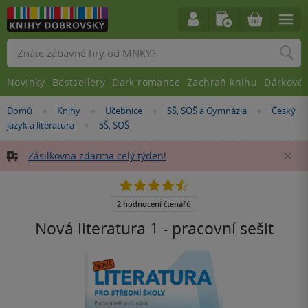
Vyhledávání
Novinky
Bestsellery
Dark romance
Zachraň knihu
Dárkové 
Nacházíte
Domů
Knihy
Učebnice
SŠ, SOŠ a Gymnázia
Český
»
»
»
»
se
jazyk a literatura
SŠ, SOŠ
»
zde:
Zásilkovna zdarma celý týden!
Za
4.5
z
5
2 hodnocení čtenářů
hvězdiček
Nová literatura 1 - pracovní sešit