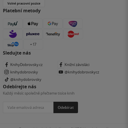
Volné pracovní pozice
Platební metody
+ 17
Sledujte nás
KnihyDobrovsky.cz
Knižní závisláci
knihydobrovsky
@knihydobrovskycz
@knihydobrovsky
Odebírejte nás
Každý měsíc společně přečteme tisíce knih
Odebírat