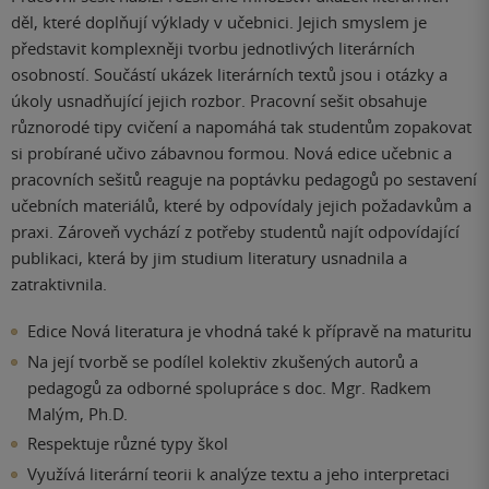
děl, které doplňují výklady v učebnici. Jejich smyslem je
představit komplexněji tvorbu jednotlivých literárních
osobností. Součástí ukázek literárních textů jsou i otázky a
úkoly usnadňující jejich rozbor. Pracovní sešit obsahuje
různorodé tipy cvičení a napomáhá tak studentům zopakovat
si probírané učivo zábavnou formou. Nová edice učebnic a
pracovních sešitů reaguje na poptávku pedagogů po sestavení
učebních materiálů, které by odpovídaly jejich požadavkům a
praxi. Zároveň vychází z potřeby studentů najít odpovídající
publikaci, která by jim studium literatury usnadnila a
zatraktivnila.
Edice Nová literatura je vhodná také k přípravě na maturitu
Na její tvorbě se podílel kolektiv zkušených autorů a
pedagogů za odborné spolupráce s doc. Mgr. Radkem
Malým, Ph.D.
Respektuje různé typy škol
Využívá literární teorii k analýze textu a jeho interpretaci