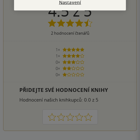
Nastavení
4.5
z
5
2
hodnocení čtenářů
1×
5 hvězdiček
1×
4 hvězdičky
0×
3 hvězdičky
0×
2 hvězdičky
0×
1 hvezdička
PŘIDEJTE SVÉ HODNOCENÍ KNIHY
Hodnocení našich knihkupců: 0.0 z 5
1
2
3
4
5