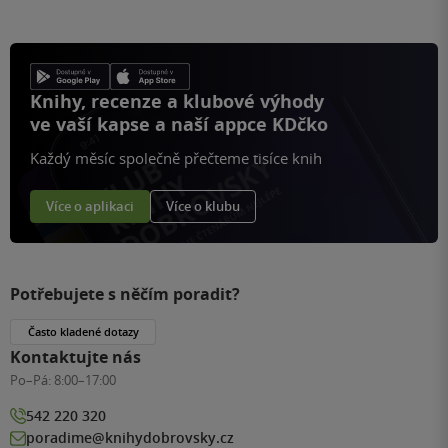
Knihy, recenze a klubové výhody
ve vaší kapse a naší appce KDčko
Každý měsíc společně přečteme tisíce knih
Více o aplikaci
Více o klubu
Potřebujete s něčím poradit?
Často kladené dotazy
Kontaktujte nás
Po–Pá:
8:00–17:00
542 220 320
poradime@knihydobrovsky.cz