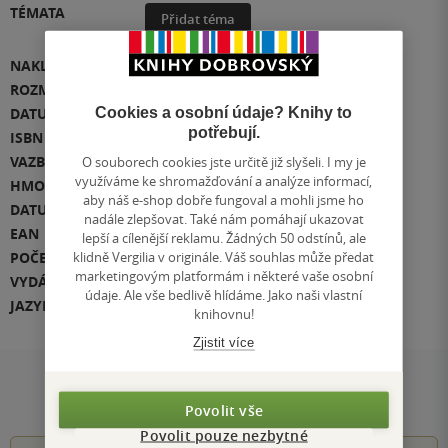
TÉMATA
Přidat téma
NAKLADATEL
TAKTIK
ROZMĚR
212 x 300 x 10
Cookies a osobní údaje? Knihy to
DATUM VYDÁNÍ
28.08.2020
potřebují.
ISBN
978-80-7563-295-1
O souborech cookies jste určitě již slyšeli. I my je
VAZBA
měkká vazba
využíváme ke shromažďování a analýze informací,
HMOTNOST
312 g
aby náš e-shop dobře fungoval a mohli jsme ho
DATUM DOTISKU
7.10.2020
nadále zlepšovat. Také nám pomáhají ukazovat
EAN
9788075632951
lepší a cílenější reklamu. Žádných 50 odstínů, ale
klidně Vergilia v originále. Váš souhlas může předat
POČET STRAN
112
marketingovým platformám i některé vaše osobní
VYDÁNÍ
1
údaje. Ale vše bedlivě hlídáme. Jako naši vlastní
JAZYK
čeština
knihovnu!
Zjistit více
Hodnocení a recenze čtenářů
Povolit vše
Povolit pouze nezbytné