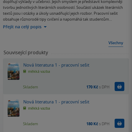
doplňují výklady v učebnici. Jejich smyslem je představit komplexněji
tvorbu jednotlivých literárních osobností. Součástí ukázek literárních
textů jsou i otázky a úkoly usnadňující jejich rozbor. Pracovní sešit
obsahuje různorodé tipy cvičení a napomáhá tak studentům…
Přejít na celý popis
Všechny
Související produkty
Nová literatura 1 - pracovní sešit
měkká vazba
Do k
Skladem
170 Kč
s DPH
Nová literatura 1 - pracovní sešit
měkká vazba
Do k
Skladem
180 Kč
s DPH