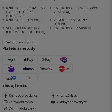
KNIHKUPEC (ZKRÁCENÝ
KNIHKUPEC - BRNO (Galerie
ÚVAZEK) - ČESKÉ
Vaňkovka)
BUDĚJOVICE
KNIHKUPEC (TŘEBÍČ)
VEDOUCÍ PRODEJNY
(TŘEBÍČ)
VEDOUCÍ PRODEJNY
KNIHKUPEC - KARVINÁ
(OLOMOUC - OC HANÁ)
Volné pracovní pozice
Platební metody
+ 17
Sledujte nás
KnihyDobrovsky.cz
Knižní závisláci
knihydobrovsky
@knihydobrovskycz
@knihydobrovsky