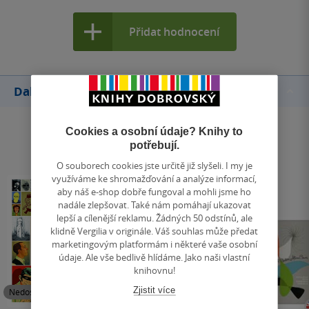
Přidat hodnocení
Další knihy autora
Cookies a osobní údaje? Knihy to
potřebují.
O souborech cookies jste určitě již slyšeli. I my je
využíváme ke shromažďování a analýze informací,
aby náš e-shop dobře fungoval a mohli jsme ho
nadále zlepšovat. Také nám pomáhají ukazovat
lepší a cílenější reklamu. Žádných 50 odstínů, ale
klidně Vergilia v originále. Váš souhlas může předat
marketingovým platformám i některé vaše osobní
údaje. Ale vše bedlivě hlídáme. Jako naši vlastní
knihovnu!
Zjistit více
Nedostupné
Nedostupné
Nedostupné