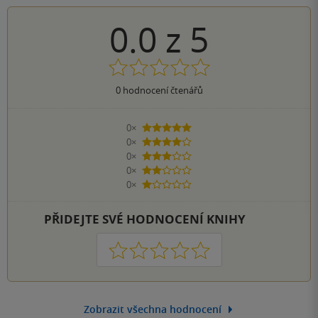
0.0
z
5
0
hodnocení čtenářů
0×
5 hvězdiček
0×
4 hvězdičky
0×
3 hvězdičky
0×
2 hvězdičky
0×
1 hvezdička
PŘIDEJTE SVÉ HODNOCENÍ KNIHY
1
2
3
4
5
Zobrazit všechna hodnocení