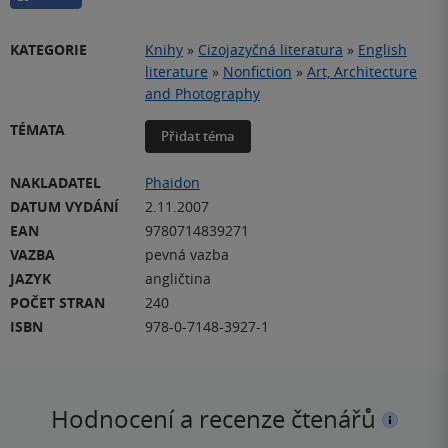
KATEGORIE
Knihy
»
Cizojazyčná literatura
»
English
literature
»
Nonfiction
»
Art, Architecture
and Photography
TÉMATA
Přidat téma
NAKLADATEL
Phaidon
DATUM VYDÁNÍ
2.11.2007
EAN
9780714839271
VAZBA
pevná vazba
JAZYK
angličtina
POČET STRAN
240
ISBN
978-0-7148-3927-1
Hodnocení a recenze čtenářů