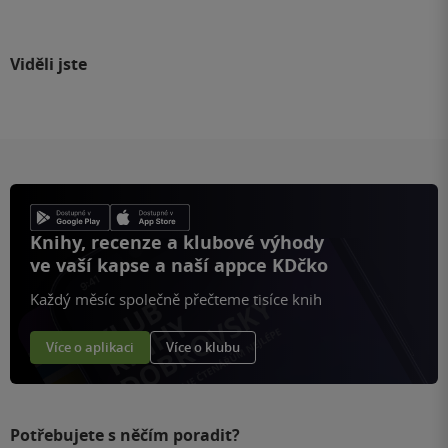
Viděli jste
Knihy, recenze a klubové výhody
ve vaší kapse a naší appce KDčko
Každý měsíc společně přečteme tisíce knih
Více o aplikaci
Více o klubu
Potřebujete s něčím poradit?