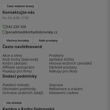
Často kladené dotazy
Kontaktujte nás
Po–Pá:
8:00–17:00
542 220 320
poradime@knihydobrovsky.cz
Všechny kontakty
Naše prodejny
Často navštěvované
Akce a slevy
Prodejny
Klub Knihy Dobrovský
Aplikace KDčko
Knižní závisláci
Festival knižních závisláků
Affiliate spolupráce
Dárkové poukazy
Poukazy pro firmy
Nákupy pro školy
Dodací podmínky
Platební metody
Doprava
Obchodní podmínky
Reklamace a vrácení
Ochrana osobních údajů
Nastavení cookies
Vše důležité
Kariéra v Knihy Dobrovský