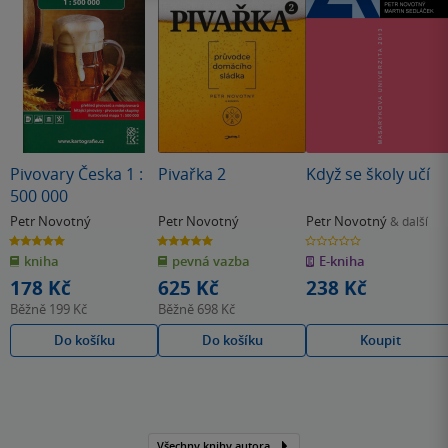
Pivovary Česka 1 :
Pivařka 2
Když se školy učí
500 000
Petr Novotný
Petr Novotný
Petr Novotný
& další
5.0
5.0
0.0
z
z
z
kniha
pevná vazba
E-kniha
5
5
5
hvězdiček
hvězdiček
hvězdiček
178 Kč
625 Kč
238 Kč
Běžně
199 Kč
Běžně
698 Kč
Do košíku
Do košíku
Koupit
Všechny knihy autora