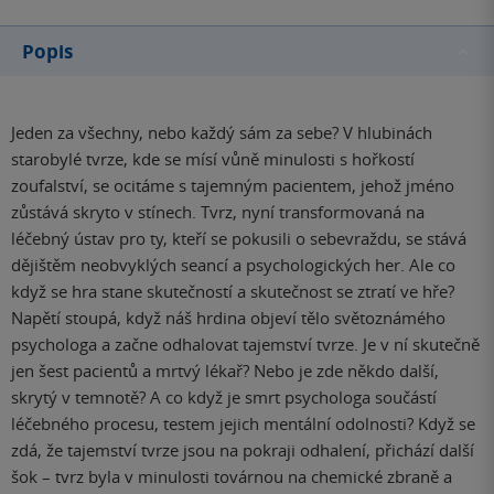
Popis
Jeden za všechny, nebo každý sám za sebe? V hlubinách
starobylé tvrze, kde se mísí vůně minulosti s hořkostí
zoufalství, se ocitáme s tajemným pacientem, jehož jméno
zůstává skryto v stínech. Tvrz, nyní transformovaná na
léčebný ústav pro ty, kteří se pokusili o sebevraždu, se stává
dějištěm neobvyklých seancí a psychologických her. Ale co
když se hra stane skutečností a skutečnost se ztratí ve hře?
Napětí stoupá, když náš hrdina objeví tělo světoznámého
psychologa a začne odhalovat tajemství tvrze. Je v ní skutečně
jen šest pacientů a mrtvý lékař? Nebo je zde někdo další,
skrytý v temnotě? A co když je smrt psychologa součástí
léčebného procesu, testem jejich mentální odolnosti? Když se
zdá, že tajemství tvrze jsou na pokraji odhalení, přichází další
šok – tvrz byla v minulosti továrnou na chemické zbraně a