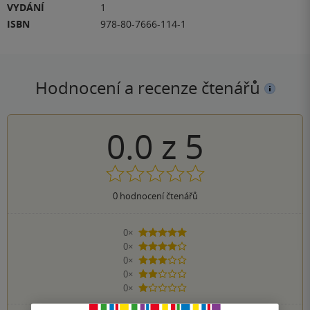
VYDÁNÍ
1
ISBN
978-80-7666-114-1
Hodnocení a recenze čtenářů
0.0
z
5
0
hodnocení čtenářů
0×
5 hvězdiček
0×
4 hvězdičky
0×
3 hvězdičky
0×
2 hvězdičky
0×
1 hvezdička