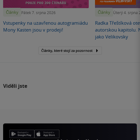
Články
Články
Pátek 7. srpna 2026
Úterý 4. srpna
Vstupenky na uzavřenou autogramiádu
Radka Třeštíková otev
Mony Kasten jsou v prodeji!
autorskou kapitolu.
jako Velikovsky
Články, které stojí za pozornost
Viděli jste