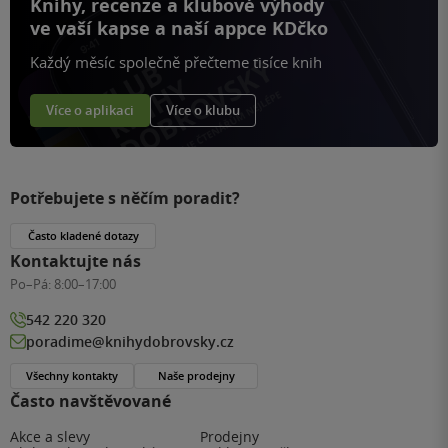
Knihy, recenze a klubové výhody
ve vaší kapse a naší appce KDčko
Každý měsíc společně přečteme tisíce knih
Více o aplikaci
Více o klubu
Potřebujete s něčím poradit?
Často kladené dotazy
Kontaktujte nás
Po–Pá:
8:00–17:00
542 220 320
poradime@knihydobrovsky.cz
Všechny kontakty
Naše prodejny
Často navštěvované
Akce a slevy
Prodejny