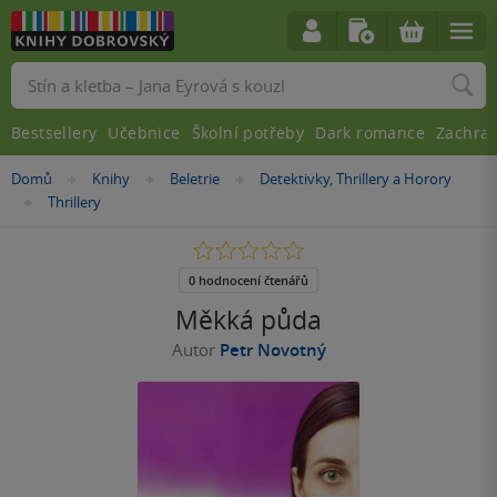
Vyhledávání
Bestsellery
Učebnice
Školní potřeby
Dark romance
Zachra
Nacházíte
Domů
Knihy
Beletrie
Detektivky, Thrillery a Horory
»
»
»
se
Thrillery
»
zde:
0.0
z
5
0 hodnocení čtenářů
hvězdiček
Měkká půda
Autor
Petr Novotný