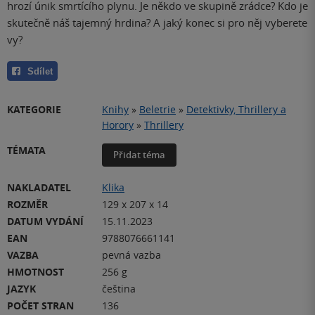
hrozí únik smrtícího plynu. Je někdo ve skupině zrádce? Kdo je
skutečně náš tajemný hrdina? A jaký konec si pro něj vyberete
vy?
Sdílet
KATEGORIE
Knihy
»
Beletrie
»
Detektivky, Thrillery a
Horory
»
Thrillery
TÉMATA
Přidat téma
NAKLADATEL
Klika
ROZMĚR
129 x 207 x 14
DATUM VYDÁNÍ
15.11.2023
EAN
9788076661141
VAZBA
pevná vazba
HMOTNOST
256 g
JAZYK
čeština
POČET STRAN
136