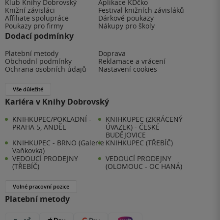
Klub Knihy Dobrovský
Aplikace KDčko
Knižní závisláci
Festival knižních závisláků
Affiliate spolupráce
Dárkové poukazy
Poukazy pro firmy
Nákupy pro školy
Dodací podmínky
Platební metody
Doprava
Obchodní podmínky
Reklamace a vrácení
Ochrana osobních údajů
Nastavení cookies
Vše důležité
Kariéra v Knihy Dobrovský
KNIHKUPEC/POKLADNÍ -
KNIHKUPEC (ZKRÁCENÝ
PRAHA 5, ANDĚL
ÚVAZEK) - ČESKÉ
BUDĚJOVICE
KNIHKUPEC - BRNO (Galerie
KNIHKUPEC (TŘEBÍČ)
Vaňkovka)
VEDOUCÍ PRODEJNY
VEDOUCÍ PRODEJNY
(TŘEBÍČ)
(OLOMOUC - OC HANÁ)
Volné pracovní pozice
Platební metody