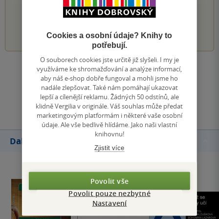
PŘIDEJTE SVÉ HODNOCENÍ KNIHY
1
2
3
4
5
Cookies a osobní údaje? Knihy to
potřebují.
O souborech cookies jste určitě již slyšeli. I my je
využíváme ke shromažďování a analýze informací,
Zobrazit všechna hodnocení
aby náš e-shop dobře fungoval a mohli jsme ho
nadále zlepšovat. Také nám pomáhají ukazovat
lepší a cílenější reklamu. Žádných 50 odstínů, ale
Přidat hodnocení
klidně Vergilia v originále. Váš souhlas může předat
marketingovým platformám i některé vaše osobní
údaje. Ale vše bedlivě hlídáme. Jako naši vlastní
knihovnu!
Další knihy autora
Zjistit více
Povolit vše
Povolit pouze nezbytné
Nastavení