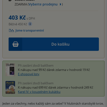
Vyberte prodejnu
ZDARMA (
)
403 Kč
s DPH
Běžně 450 Kč
Jsme transparentní
Do košíku
Při zaslání zboží balíčkem
K nákupu nad 99 Kč
dárek zdarma
v hodnotě 19 Kč
E-shopové listy
Při zaslání zboží balíčkem
K nákupu nad 699 Kč
dárek zdarma
v hodnotě 249 Kč
Karel IV. v kouzelném kukátku
Jeden za všechny, nebo každý sám za sebe? V hlubinách starobylé tvrze,