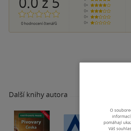
0.0
z
5
0×
4 hvězdičky
0×
3 hvězdičky
0×
2 hvězdičky
0×
0
hodnocení čtenářů
1 hvezdička
Další knihy autora
O souborec
informací
pomáhají ukazo
Váš souhla