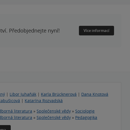
ství. Předobjednejte nyní!
Více informací
tný
|
Libor Juhaňák
|
Karla Brücknerová
|
Dana Knotová
Rabušicová
|
Katarína Rozvadská
borná literatura
»
Společenské vědy
»
Sociologie
borná literatura
»
Společenské vědy
»
Pedagogika
téma