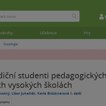
ioknihy
Učebnice
Hry
Sociologie
»
diční studenti pedagogickýc
ch vysokých školách
ovotný
,
Libor Juhaňák
,
Karla Brücknerová
&
další
seznamu