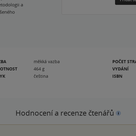
todologii a
íšeného
ZBA
měkká vazba
POČET ST
OTNOST
464 g
VYDÁNÍ
ZYK
čeština
ISBN
Hodnocení a recenze čtenářů