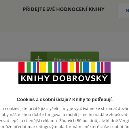
PŘIDEJTE SVÉ HODNOCENÍ KNIHY
N
Přidat hodnocení
Cookies a osobní údaje? Knihy to potřebují.
h cookies jste určitě již slyšeli. I my je využíváme ke shromažďován
, aby náš e-shop dobře fungoval a mohli jsme ho nadále zlepšovat
vat lepší a cílenější reklamu. Žádných 50 odstínů, ale klidně Vergil
s může předat marketingovým platformám i některé vaše osobní úda