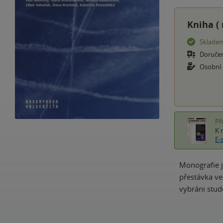
Kniha (
Sklade
Doruče
Osobní
Př
K 
E-
Monografie j
přestávka ve
vybráni stud