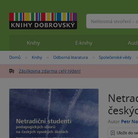
Vyhledávání
Knihy
E-knihy
Aud
Nacházíte
Domů
Knihy
Odborná literatura
Společenské vědy
»
»
»
se
zde:
Zásilkovna zdarma celý týden!
Netra
český
Autor
Petr N
Uložit do 