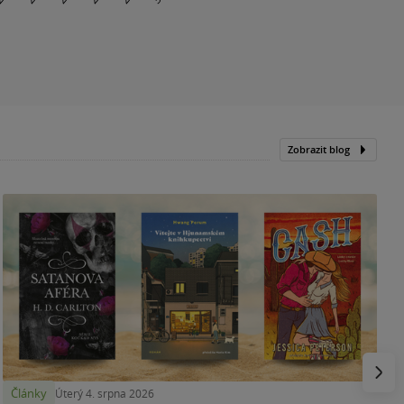
Zobrazit blog
N
p
Násled
Články
Úterý 4. srpna 2026