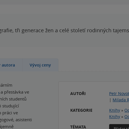
grafie, tři generace žen a celé století rodinných tajem
y autora
Vývoj ceny
iárním
 a přestávka ve
AUTOŘI
Petr Novo
ních studentů
|
Milada 
 studující
KATEGORIE
Knihy
»
Od
o práci ve
Knihy
»
Od
gogové, asistenti
zájemně
TÉMATA
Přidat 