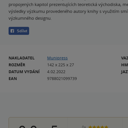
propojených kapitol prezentujících teoretická východiska, me
výsledky výzkumu provedeného autory knihy s využitím sm
výzkumného designu.
Sdílet
NAKLADATEL
Munipress
VA
ROZMĚR
142 x 225 x 27
HM
DATUM VYDÁNÍ
4.02.2022
JA
EAN
9788021099739
0×
5 hvězdiček