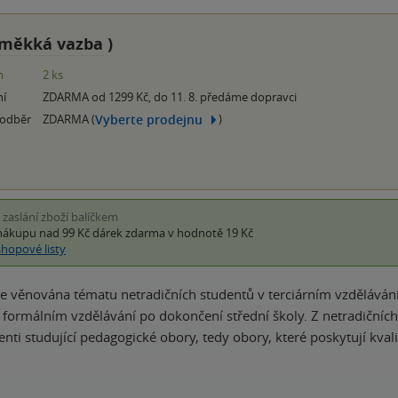
měkká vazba
)
m
2 ks
ní
ZDARMA od 1299 Kč, do 11. 8. předáme dopravci
Vyberte prodejnu
 odběr
ZDARMA (
)
i zaslání zboží balíčkem
nákupu nad 99 Kč
dárek zdarma
v hodnotě 19 Kč
shopové listy
e věnována tématu netradičních studentů v terciárním vzdělávání.
 formálním vzdělávání po dokončení střední školy. Z netradičních
enti studující pedagogické obory, tedy obory, které poskytují kval