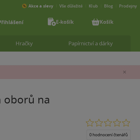
Akce a slevy
Vše důležité
Klub
Blog
Prodejny
E-košík
Košík
Přihlášení
Hračky
Papírnictví a dárky
Zav
h oborů na
0.0
z
5
0 hodnocení čtenářů