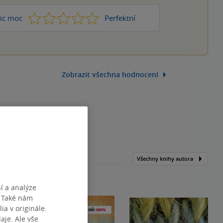
1
2
3
4
5
ic moc
Perfektní
Zobrazit všechna hodnocení
Všechny knihy autora
í a analýze
. Také nám
ia v originále.
je. Ale vše