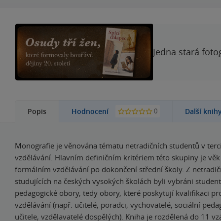
Jedna stará foto
0
Popis
Hodnocení
Další knih
Monografie je věnována tématu netradičních studentů v terc
vzdělávání. Hlavním definičním kritériem této skupiny je věk
formálním vzdělávání po dokončení střední školy. Z netradič
studujících na českých vysokých školách byli vybráni studenti
pedagogické obory, tedy obory, které poskytují kvalifikaci pr
vzdělávání (např. učitelé, poradci, vychovatelé, sociální peda
učitele, vzdělavatelé dospělých). Kniha je rozdělená do 11 v