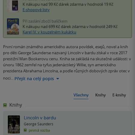
K nákupu nad 99 Kč
dárek zdarma
v hodnotě 19 Kč
E-shopové listy
Při zaslání zboží balíčkem
K nákupu nad 699 Kč
dárek zdarma
v hodnotě 249 Kč
Karel IV. v kouzelném kukátku
První román známého amerického autora povídek, esejů, novel a knih
pro děti George Saunderse nazvaný Lincoln v bardu získal v roce 2017
prestižní Man Bookerovu cenu. Kniha se zakládá na skutečné události: v
únoru 1862 zemřel na tyfus jedenáctiletý Willie, syn amerického
prezidenta Abrahama Lincolna, a podle různých dobových zpráv otec v
noci…
Přejít na celý popis
Všechny
Knihy
E-knihy
Knihy
Lincoln v bardu
George Saunders
pevná vazba