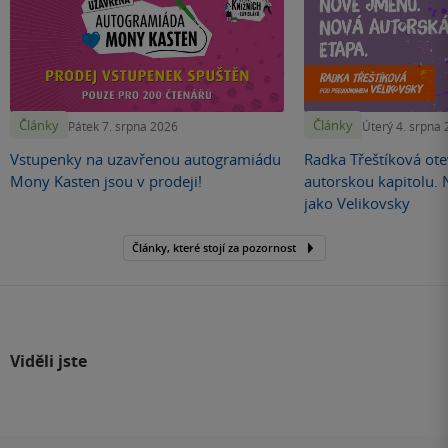
Články
Články
Pátek 7. srpna 2026
Úterý 4. srpna
Vstupenky na uzavřenou autogramiádu
Radka Třeštíková otev
Mony Kasten jsou v prodeji!
autorskou kapitolu.
jako Velikovsky
Články, které stojí za pozornost
Viděli jste