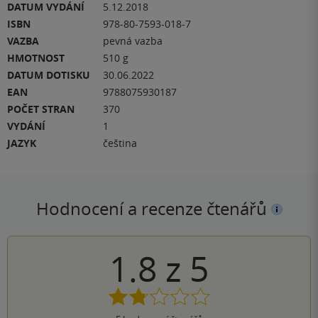
DATUM VYDÁNÍ
5.12.2018
ISBN
978-80-7593-018-7
VAZBA
pevná vazba
HMOTNOST
510 g
DATUM DOTISKU
30.06.2022
EAN
9788075930187
POČET STRAN
370
VYDÁNÍ
1
JAZYK
čeština
Hodnocení a recenze čtenářů
1.8
z
5