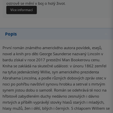
ostrově se mění v boj o holý život.
Více informací
Popis
První román známého amerického autora povídek, esejů,
novel a knih pro děti George Saunderse nazvaný Lincoln v
bardu získal v roce 2017 prestižní Man Bookerovu cenu.
Kniha se zakládá na skutečné události: v únoru 1862 zemřel
na tyfus jedenáctiletý Willie, syn amerického prezidenta
Abrahama Lincolna, a podle různých dobových zpráv otec v
noci po pohřbu navštívil synovu hrobku a setrval s mrtvým
synem jistou dobu o samotě. Román se odehrává té noci na
hřbitově zabydleném duchy nedávno zesnulých i dávno
mrtvých a příběh vyprávějí stovky hlasů starých i mladých,
hlasy mužů, žen i dětí, bílých i černých. S chlapcem Williem se