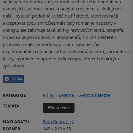
setkáváme v bardu, což je termín z tibetského buddhismu
označující stav mezi smrtí a novým zrozením, a sledujeme
další „bytosti“ podobně uvízlé na hřbitově, které nechtějí
akceptovat svou smrt.Bezmála celý román je napsaný v
dialogu, ale zahrnuje také útržky histrických textů, biografií,
dopisů a jiných dobových dokumentů, z nichž některé si
protiřečí a další vytvořil autor sám. Saundersův
experimentální román je strhující zkoumání smrti, zármutku a
lásky, vyprávěné naprosto jedinečným, téměř básnickým
způsobem.
Sdílet
KATEGORIE
Knihy
»
Beletrie
»
Světová beletrie
TÉMATA
Přidat téma
NAKLADATEL
Beta Dobrovský
ROZMĚR
142 x 218 x 35