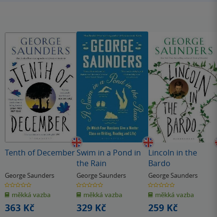
Tenth of December
Swim in a Pond in
Lincoln in the
the Rain
Bardo
George Saunders
George Saunders
George Saunders
0.0
0.0
0.0
z
z
z
měkká vazba
měkká vazba
měkká vazba
5
5
5
hvězdiček
hvězdiček
hvězdiček
363 Kč
329 Kč
259 Kč