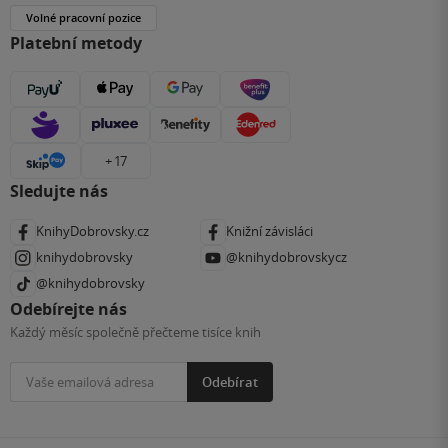
Volné pracovní pozice
Platební metody
+ 17
Sledujte nás
KnihyDobrovsky.cz
Knižní závisláci
knihydobrovsky
@knihydobrovskycz
@knihydobrovsky
Odebírejte nás
Každý měsíc společně přečteme tisíce knih
Odebírat