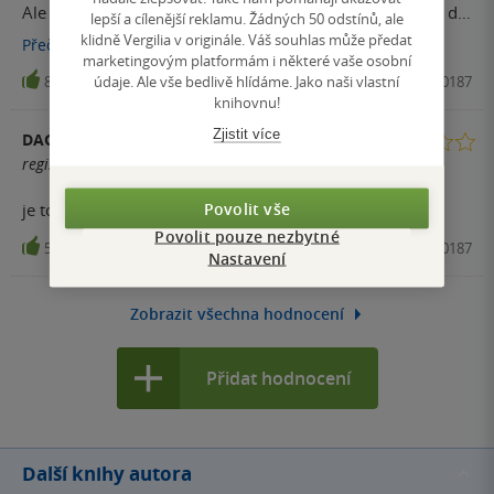
Ale tohle jsme na strane 17 vzdal. Kdyby to bylo mozne dal
lepší a cílenější reklamu. Žádných 50 odstínů, ale
bych tomu zaporne mnozstvi hvezd. Nemuzu rict ze to je
klidně Vergilia v originále. Váš souhlas může předat
Přečíst
více
marketingovým platformám i některé vaše osobní
nejhorsi kniha kterou jsem kdy precetl, protoze je tak
údaje. Ale vše bedlivě hlídáme. Jako naši vlastní
8
Kniha, Beta Dobrovský, 2018, 9788075930187
hrozna ze se to neda cist. "Experimentalni roman" je
knihovnu!
zrejme eufemismus pro desnou slataninu, ta kniha je
Zjistit více
DAGMAR GREGOROVÁ
dobra tak na podlozeni stolu.
registrovaný uživatel
Povolit vše
je to opravdu experimentální román,nic moc
Povolit pouze nezbytné
5
Kniha, Beta Dobrovský, 2018, 9788075930187
Nastavení
Zobrazit všechna hodnocení
Přidat hodnocení
Další knihy autora