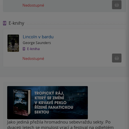
Ned
Nedostupné
E-knihy
Lincoln v bardu
George Saunders
E-kniha
Nedostu
Nedostupné
Jako jediná přežila hromadnou sebevraždu sekty. Po
dvaceti letech se minulost vrací a festival na odlehlém