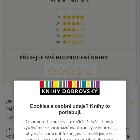
5
hodnocení čtenářů
1×
5 hvězdiček
0×
4 hvězdičky
0×
3 hvězdičky
0×
2 hvězdičky
4×
1 hvezdička
PŘIDEJTE SVÉ HODNOCENÍ KNIHY
1
2
3
4
5
J@
Cookies a osobní údaje? Knihy to
registrovaný uživatel
potřebují.
Zakoupil produkt
O souborech cookies jste určitě již slyšeli. I my je
využíváme ke shromažďování a analýze informací,
ja ctu hodne, ctu skoro cokoliv. Precetl jsem snad kazdou
aby náš e-shop dobře fungoval a mohli jsme ho
knihu kterou jsem vzal do ruky vcetne Bible, nebo Jiraska.
nadále zlepšovat. Také nám pomáhají ukazovat