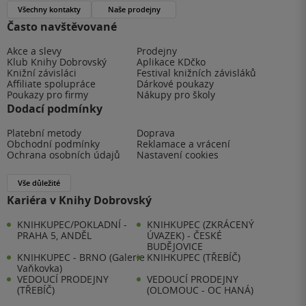
Všechny kontakty
Naše prodejny
Často navštěvované
Akce a slevy
Prodejny
Klub Knihy Dobrovský
Aplikace KDčko
Knižní závisláci
Festival knižních závisláků
Affiliate spolupráce
Dárkové poukazy
Poukazy pro firmy
Nákupy pro školy
Dodací podmínky
Platební metody
Doprava
Obchodní podmínky
Reklamace a vrácení
Ochrana osobních údajů
Nastavení cookies
Vše důležité
Kariéra v Knihy Dobrovský
KNIHKUPEC/POKLADNÍ -
KNIHKUPEC (ZKRÁCENÝ
PRAHA 5, ANDĚL
ÚVAZEK) - ČESKÉ
BUDĚJOVICE
KNIHKUPEC - BRNO (Galerie
KNIHKUPEC (TŘEBÍČ)
Vaňkovka)
VEDOUCÍ PRODEJNY
VEDOUCÍ PRODEJNY
(TŘEBÍČ)
(OLOMOUC - OC HANÁ)