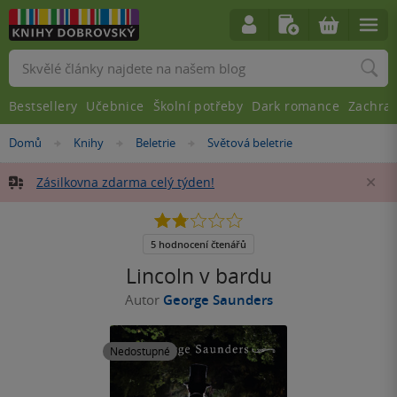
Vyhledávání
Bestsellery
Učebnice
Školní potřeby
Dark romance
Zachra
Nacházíte
Domů
Knihy
Beletrie
Světová beletrie
»
»
»
se
zde:
Zásilkovna zdarma celý týden!
Za
1.8
z
5
5 hodnocení čtenářů
hvězdiček
Lincoln v bardu
Autor
George Saunders
Nedostupné