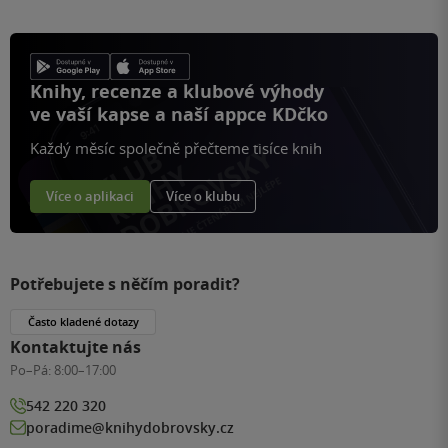
Knihy, recenze a klubové výhody
ve vaší kapse a naší appce KDčko
Každý měsíc společně přečteme tisíce knih
Více o aplikaci
Více o klubu
Potřebujete s něčím poradit?
Často kladené dotazy
Kontaktujte nás
Po–Pá:
8:00–17:00
542 220 320
poradime@knihydobrovsky.cz