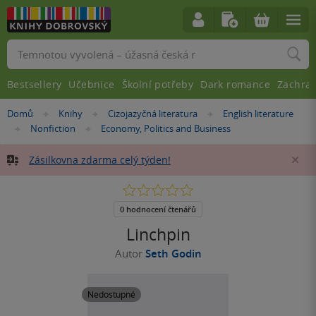
Vyhledávání
Bestsellery
Učebnice
Školní potřeby
Dark romance
Zachra
Nacházíte
Domů
Knihy
Cizojazyčná literatura
English literature
»
»
»
se
Nonfiction
Economy, Politics and Business
»
»
zde:
Zásilkovna zdarma celý týden!
Za
0.0
z
5
0 hodnocení čtenářů
hvězdiček
Linchpin
Autor
Seth Godin
Nedostupné