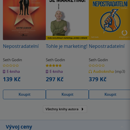
Nepostradatelní
Tohle je marketing!
Nepostradatelní
Seth Godin
Seth Godin
Seth Godin
0.0
4.7
0.0
z
z
z
E-kniha
E-kniha
Audiokniha
(mp3)
5
5
5
hvězdiček
hvězdiček
hvězdiček
139 Kč
297 Kč
379 Kč
Koupit
Koupit
Koupit
Všechny knihy autora
Vývoj ceny