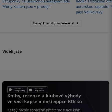
Vstupenky na uzavřenou autogramiádu
Radka Třeštíková otev
Mony Kasten jsou v prodeji!
autorskou kapitolu.
jako Velikovsky
Články, které stojí za pozornost
Viděli jste
Knihy, recenze a klubové výhody
ve vaší kapse a naší appce KDčko
Každý měsíc společně přečteme tisíce knih