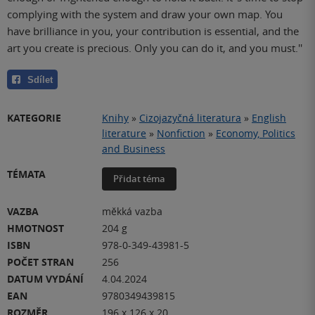
complying with the system and draw your own map. You
have brilliance in you, your contribution is essential, and the
art you create is precious. Only you can do it, and you must.''
Sdílet
KATEGORIE
Knihy
»
Cizojazyčná literatura
»
English
literature
»
Nonfiction
»
Economy, Politics
and Business
TÉMATA
Přidat téma
VAZBA
měkká vazba
HMOTNOST
204 g
ISBN
978-0-349-43981-5
POČET STRAN
256
DATUM VYDÁNÍ
4.04.2024
EAN
9780349439815
ROZMĚR
196 x 126 x 20