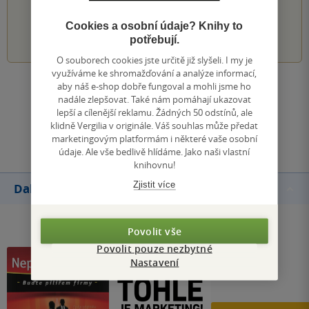
PŘIDEJTE SVÉ HODNOCENÍ KNIHY
Cookies a osobní údaje? Knihy to
1
2
3
4
5
potřebují.
O souborech cookies jste určitě již slyšeli. I my je
využíváme ke shromažďování a analýze informací,
aby náš e-shop dobře fungoval a mohli jsme ho
Zobrazit všechna hodnocení
nadále zlepšovat. Také nám pomáhají ukazovat
lepší a cílenější reklamu. Žádných 50 odstínů, ale
klidně Vergilia v originále. Váš souhlas může předat
Přidat hodnocení
marketingovým platformám i některé vaše osobní
údaje. Ale vše bedlivě hlídáme. Jako naši vlastní
knihovnu!
Zjistit více
Další knihy autora
Povolit vše
Povolit pouze nezbytné
Nastavení