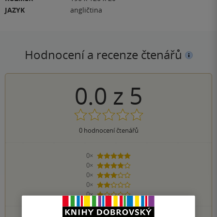
JAZYK
angličtina
Hodnocení a recenze čtenářů
0.0
z
5
0
hodnocení čtenářů
0×
5 hvězdiček
0×
4 hvězdičky
0×
3 hvězdičky
0×
2 hvězdičky
0×
1 hvezdička