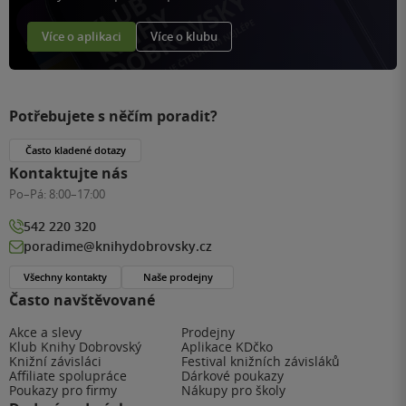
Více o aplikaci
Více o klubu
Potřebujete s něčím poradit?
Často kladené dotazy
Kontaktujte nás
Po–Pá:
8:00–17:00
542 220 320
poradime@knihydobrovsky.cz
Všechny kontakty
Naše prodejny
Často navštěvované
Akce a slevy
Prodejny
Klub Knihy Dobrovský
Aplikace KDčko
Knižní závisláci
Festival knižních závisláků
Affiliate spolupráce
Dárkové poukazy
Poukazy pro firmy
Nákupy pro školy