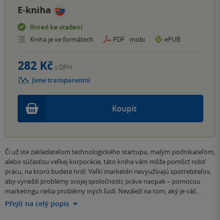
E-kniha
Ihned ke stažení
Kniha je ve formátech
PDF
mobi
ePUB
282 Kč
s DPH
Jsme transparentní
Koupit
Či už ste zakladateľom technologického startupu, malým podnikateľom,
alebo súčasťou veľkej korporácie, táto kniha vám môže pomôcť robiť
prácu, na ktorú budete hrdí. Veľkí marketéri nevyužívajú spotrebiteľov,
aby vyriešili problémy svojej spoločnosti; práve naopak – pomocou
marketingu riešia problémy iných ľudí. Nezáleží na tom, aký je váš…
Přejít na celý popis