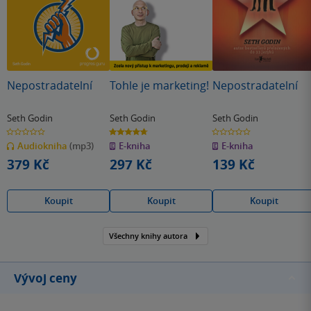
Nepostradatelní
Tohle je marketing!
Nepostradatelní
Seth Godin
Seth Godin
Seth Godin
0.0
4.7
0.0
z
z
z
Audiokniha
(mp3)
E-kniha
E-kniha
5
5
5
hvězdiček
hvězdiček
hvězdiček
379 Kč
297 Kč
139 Kč
Koupit
Koupit
Koupit
Všechny knihy autora
Vývoj ceny