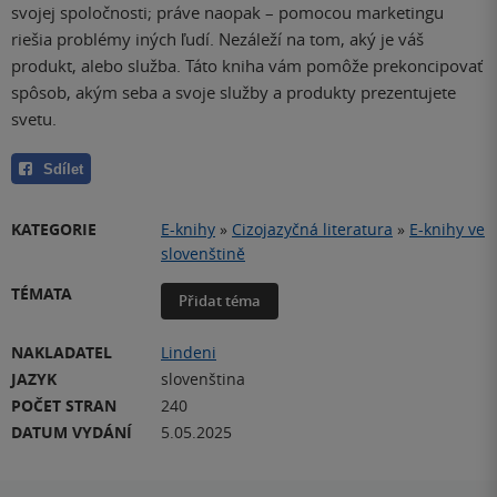
svojej spoločnosti; práve naopak – pomocou marketingu
riešia problémy iných ľudí. Nezáleží na tom, aký je váš
produkt, alebo služba. Táto kniha vám pomôže prekoncipovať
spôsob, akým seba a svoje služby a produkty prezentujete
svetu.
Sdílet
KATEGORIE
E-knihy
»
Cizojazyčná literatura
»
E-knihy ve
slovenštině
TÉMATA
Přidat téma
NAKLADATEL
Lindeni
JAZYK
slovenština
POČET STRAN
240
DATUM VYDÁNÍ
5.05.2025