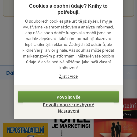
1
2
3
4
5
Cookies a osobní údaje? Knihy to
potřebují.
O souborech cookies jste určitě již slyšeli. I my je
využíváme ke shromažďování a analýze informací,
Zobrazit všechna hodnocení
aby náš e-shop dobře fungoval a mohli jsme ho
nadále zlepšovat. Také nám pomáhají ukazovat
lepší a cílenější reklamu. Žádných 50 odstínů, ale
Přidat hodnocení
klidně Vergilia v originále. Váš souhlas může předat
marketingovým platformám i některé vaše osobní
údaje. Ale vše bedlivě hlídáme. Jako naši vlastní
knihovnu!
Další knihy autora
Zjistit více
Povolit vše
Povolit pouze nezbytné
Nastavení