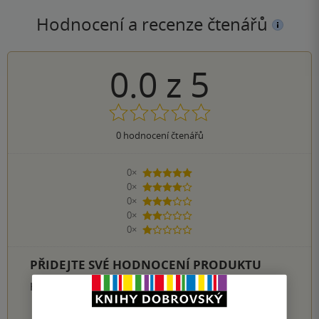
Hodnocení a recenze čtenářů
0.0
z
5
0
hodnocení čtenářů
0×
5 hvězdiček
0×
4 hvězdičky
0×
3 hvězdičky
0×
2 hvězdičky
0×
1 hvezdička
PŘIDEJTE SVÉ HODNOCENÍ PRODUKTU
Hodnocení našich knihkupců: 0.0 z 5