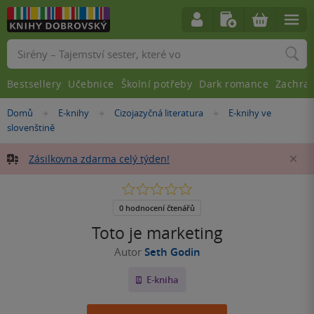
Vyhledávání
Bestsellery
Učebnice
Školní potřeby
Dark romance
Zachra
Nacházíte
Domů
E-knihy
Cizojazyčná literatura
E-knihy ve
»
»
»
se
slovenštině
zde:
Zásilkovna zdarma celý týden!
Za
0.0
z
5
0 hodnocení čtenářů
hvězdiček
Toto je marketing
Autor
Seth Godin
E-kniha