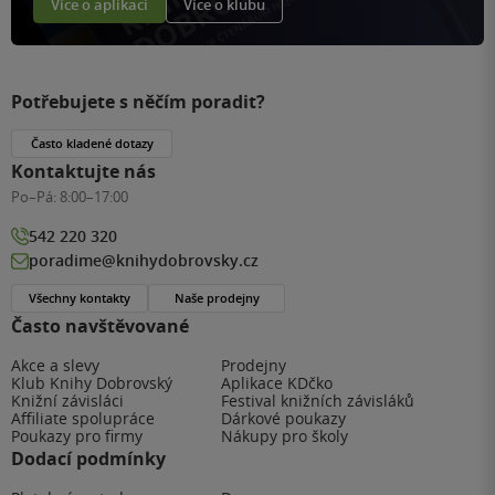
Více o aplikaci
Více o klubu
Potřebujete s něčím poradit?
Často kladené dotazy
Kontaktujte nás
Po–Pá:
8:00–17:00
542 220 320
poradime@knihydobrovsky.cz
Všechny kontakty
Naše prodejny
Často navštěvované
Akce a slevy
Prodejny
Klub Knihy Dobrovský
Aplikace KDčko
Knižní závisláci
Festival knižních závisláků
Affiliate spolupráce
Dárkové poukazy
Poukazy pro firmy
Nákupy pro školy
Dodací podmínky