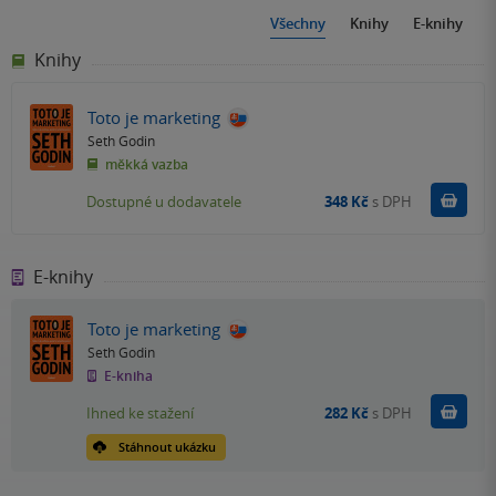
Všechny
Knihy
E-knihy
Knihy
Toto je marketing
Seth Godin
měkká vazba
Do k
Dostupné u dodavatele
348 Kč
s DPH
E-knihy
Toto je marketing
Seth Godin
E-kniha
Koupit
Ihned ke stažení
282 Kč
s DPH
Stáhnout ukázku