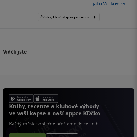
jako Velikovsky
Články, které stojí za pozornost
Viděli jste
Knihy, recenze a klubové výhody
ve vaší kapse a naší appce KDčko
Každý měsíc společně přečteme tisíce knih