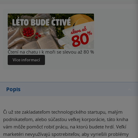
Čtení na chatu i k moři se slevou až 80 %
Více informací
Popis
Či už ste zakladateľom technologického startupu, malým
podnikateľom, alebo súčasťou veľkej korporácie, táto kniha
vám môže pomôcť robiť prácu, na ktorú budete hrdí. Veľkí
marketéri nevyužívajú spotrebiteľov, aby vyriešili problémy