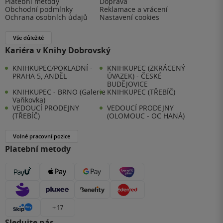
Platební metody
Doprava
Obchodní podmínky
Reklamace a vrácení
Ochrana osobních údajů
Nastavení cookies
Vše důležité
Kariéra v Knihy Dobrovský
KNIHKUPEC/POKLADNÍ -
KNIHKUPEC (ZKRÁCENÝ
PRAHA 5, ANDĚL
ÚVAZEK) - ČESKÉ
BUDĚJOVICE
KNIHKUPEC - BRNO (Galerie
KNIHKUPEC (TŘEBÍČ)
Vaňkovka)
VEDOUCÍ PRODEJNY
VEDOUCÍ PRODEJNY
(TŘEBÍČ)
(OLOMOUC - OC HANÁ)
Volné pracovní pozice
Platební metody
+ 17
Sledujte nás