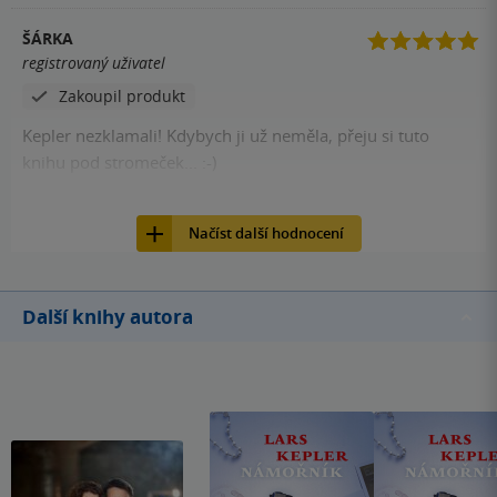
ŠÁRKA
registrovaný uživatel
Zakoupil produkt
Kepler nezklamali! Kdybych ji už neměla, přeju si tuto
knihu pod stromeček... :-)
79
Kniha, Host, 2018, 9788075777829
Načíst další hodnocení
Další knihy autora