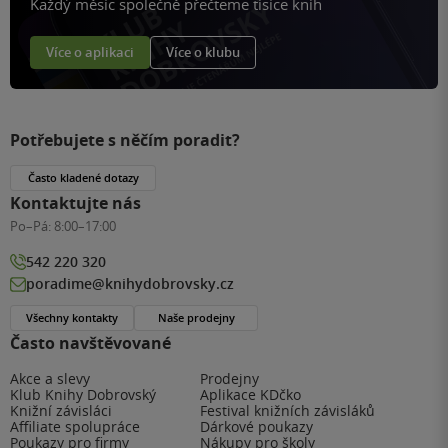
Každý měsíc společně přečteme tisíce knih
Více o aplikaci
Více o klubu
Potřebujete s něčím poradit?
Často kladené dotazy
Kontaktujte nás
Po–Pá:
8:00–17:00
542 220 320
poradime@knihydobrovsky.cz
Všechny kontakty
Naše prodejny
Často navštěvované
Akce a slevy
Prodejny
Klub Knihy Dobrovský
Aplikace KDčko
Knižní závisláci
Festival knižních závisláků
Affiliate spolupráce
Dárkové poukazy
Poukazy pro firmy
Nákupy pro školy