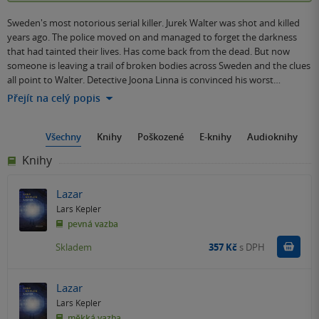
Sweden's most notorious serial killer. Jurek Walter was shot and killed
years ago. The police moved on and managed to forget the darkness
that had tainted their lives. Has come back from the dead. But now
someone is leaving a trail of broken bodies across Sweden and the clues
all point to Walter. Detective Joona Linna is convinced his worst…
Přejít na celý popis
Všechny
Knihy
Poškozené
E-knihy
Audioknihy
Knihy
Lazar
Lars Kepler
pevná vazba
Do k
Skladem
357 Kč
s DPH
Lazar
Lars Kepler
měkká vazba