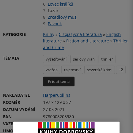
6.
Lovec králíků
7.
Lazar
8.
Zrcadlový muž
9.
Pavouk
KATEGORIE
Knihy
»
Cizojazyčná literatura
»
English
literature
»
Fiction and Literature
»
Thriller
and Crime
TÉMATA
vyšetřování
sériový vrah
thriller
vražda
tajemství
severské krimi
+2
Přidat téma
NAKLADATEL
HarperCollins
ROZMĚR
197 x 129 x 37
DATUM VYDÁNÍ
27.05.2021
EAN
9780008205980
VAZBA
měkká vazba
HMOTNOST
364 g