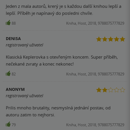
Jeden z mala autorů, krerý je s každou další knihou lepší a
lepší. Příběh je napínavý do posledni chvíle.
88
Kniha, Host, 2018, 9788075777829
DENISA
registrovaný uživatel
Klasická Keplerovka s otevřeným koncem. Super příběh,
nečekané zvraty a konec nekonec!
82
Kniha, Host, 2018, 9788075777829
ANONYM
registrovaný uživatel
Prilis mnoho brutality, nesmyslná jednání postav, od
autoru zatim to nejhorsi.
79
Kniha, Host, 2018, 9788075777829