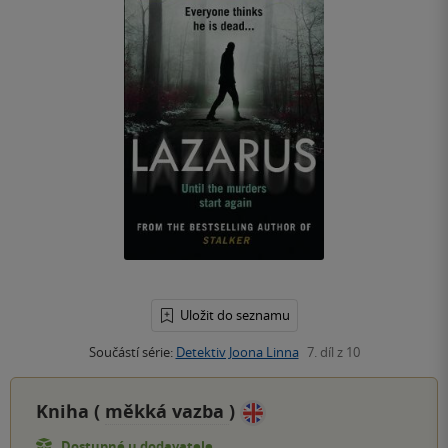
Uložit do seznamu
Součástí série:
Detektiv Joona Linna
7. díl z 10
Kniha (
měkká vazba
)
Dostupné u dodavatele