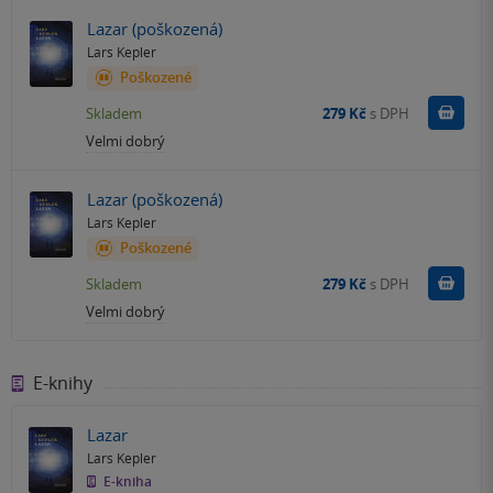
Lazar (poškozená)
Lars Kepler
Poškozené
Do k
Skladem
279 Kč
s DPH
Velmi dobrý
Lazar (poškozená)
Lars Kepler
Poškozené
Do k
Skladem
279 Kč
s DPH
Velmi dobrý
E-knihy
Lazar
Lars Kepler
E-kniha