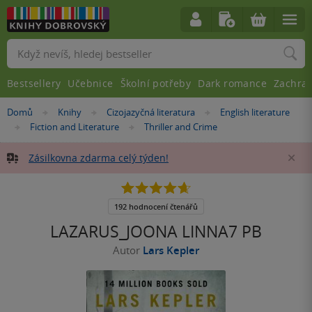
Vyhledávání
Bestsellery
Učebnice
Školní potřeby
Dark romance
Zachra
Nacházíte
Domů
Knihy
Cizojazyčná literatura
English literature
»
»
»
se
Fiction and Literature
Thriller and Crime
»
»
zde:
Zásilkovna zdarma celý týden!
Za
4.7
z
5
192 hodnocení čtenářů
hvězdiček
LAZARUS_JOONA LINNA7 PB
Autor
Lars Kepler