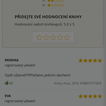
3×
2 hvězdičky
4×
1 hvezdička
PŘIDEJTE SVÉ HODNOCENÍ KNIHY
Hodnocení našich knihkupců: 5.0 z 5
1
2
3
4
5
MONIKA
registrovaný uživatel
Opět úžasné!!!!Přečteno jedním dechem!
89
Kniha, Host, 2018, 9788075777829
EVA
registrovaný uživatel