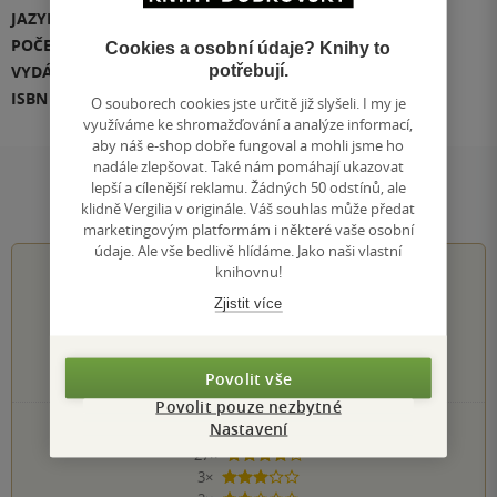
JAZYK
angličtina
POČET STRAN
512
Cookies a osobní údaje? Knihy to
potřebují.
VYDÁNÍ
1
ISBN
978-0-00-820598-0
O souborech cookies jste určitě již slyšeli. I my je
využíváme ke shromažďování a analýze informací,
aby náš e-shop dobře fungoval a mohli jsme ho
nadále zlepšovat. Také nám pomáhají ukazovat
lepší a cílenější reklamu. Žádných 50 odstínů, ale
Hodnocení a recenze čtenářů
klidně Vergilia v originále. Váš souhlas může předat
marketingovým platformám i některé vaše osobní
údaje. Ale vše bedlivě hlídáme. Jako naši vlastní
4.7
z
5
knihovnu!
Zjistit více
192
hodnocení čtenářů
Povolit vše
Povolit pouze nezbytné
Nastavení
155×
5 hvězdiček
27×
4 hvězdičky
3×
3 hvězdičky