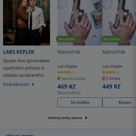
Bestseller
Bestseller
LARS KEPLER
Námořník
Námořník
Spojte dva spisovatele
Lars Kepler
Lars Kepler
opačného pohlaví a
3.8
3.8
získáte uznávaného
z
z
pevná vazba
E-kniha
5
5
hvězdiček
hvězdiček
autora severské krimi.
Podrobnosti
469 Kč
449 Kč
Zdá se vám to nemožné?
Běžně
549 Kč
Lars Kepler je toho
Do košíku
Koupit
důkazem. Za tímto
uměleckým
Všechny knihy autora
pseudonymem se totiž
skrývá manželská dvojice,
Alexandr Ahndoril a