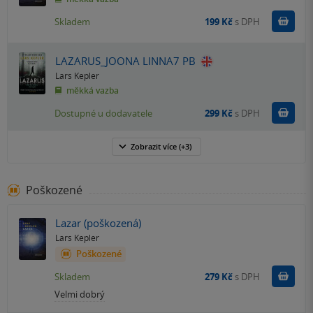
Do k
Skladem
199 Kč
s DPH
LAZARUS_JOONA LINNA7 PB
Lars Kepler
měkká vazba
Do k
Dostupné u dodavatele
299 Kč
s DPH
Zobrazit
více
(+3)
Poškozené
Lazar (poškozená)
Lars Kepler
Poškozené
Do k
Skladem
279 Kč
s DPH
Velmi dobrý