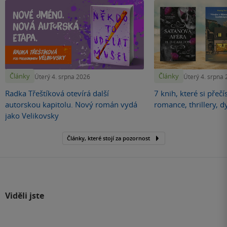
Články
Články
Úterý 4. srpna 2026
Úterý 4. srpna
Radka Třeštíková otevírá další
7 knih, které si přečí
autorskou kapitolu. Nový román vydá
romance, thrillery, d
jako Velikovsky
Články, které stojí za pozornost
Viděli jste