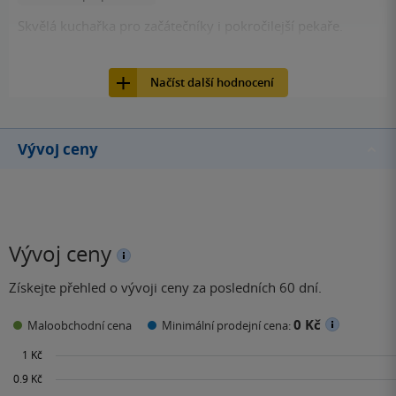
Skvělá kuchařka pro začátečníky i pokročilejší pekaře.
5
Kniha, Edice Knihy Omega, 2016, 9788073905019
Načíst další hodnocení
Vývoj ceny
Vývoj ceny
Získejte přehled o vývoji ceny za posledních 60 dní.
0 Kč
Maloobchodní cena
Minimální prodejní cena: