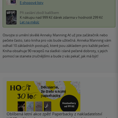
E-shopové listy
Při zaslání zboží balíčkem
K nákupu nad 999 Kč
dárek zdarma
v hodnotě 299 Kč
Let na měsíc
Osvojte si umění skvělé Anneky Manning Ať už jste začátečník nebo
pečete často, tato kniha pro vás bude užitečná. Anneka Manning vám
odhalí 10 základních postupů, které jsou základem pro každé pečení.
Kniha obsahuje 90 receptů na sladké i slané pečené dobroty, s jejich
pomocí se stanete zručnějšími a bude z vás pekař, jak má být!
Oblíbená letní akce zpět! Paperbacky z nakladatelství