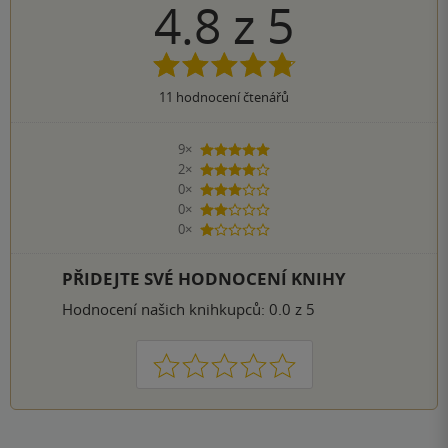
4.8
z
5
11
hodnocení čtenářů
9×
5 hvězdiček
2×
4 hvězdičky
0×
3 hvězdičky
0×
2 hvězdičky
0×
1 hvezdička
PŘIDEJTE SVÉ HODNOCENÍ KNIHY
Hodnocení našich knihkupců: 0.0 z 5
1
2
3
4
5