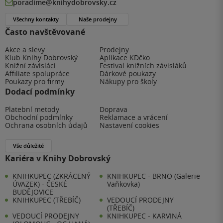
poradime@knihydobrovsky.cz
Všechny kontakty
Naše prodejny
Často navštěvované
Akce a slevy
Prodejny
Klub Knihy Dobrovský
Aplikace KDčko
Knižní závisláci
Festival knižních závisláků
Affiliate spolupráce
Dárkové poukazy
Poukazy pro firmy
Nákupy pro školy
Dodací podmínky
Platební metody
Doprava
Obchodní podmínky
Reklamace a vrácení
Ochrana osobních údajů
Nastavení cookies
Vše důležité
Kariéra v Knihy Dobrovský
KNIHKUPEC (ZKRÁCENÝ
KNIHKUPEC - BRNO (Galerie
ÚVAZEK) - ČESKÉ
Vaňkovka)
BUDĚJOVICE
KNIHKUPEC (TŘEBÍČ)
VEDOUCÍ PRODEJNY
(TŘEBÍČ)
VEDOUCÍ PRODEJNY
KNIHKUPEC - KARVINÁ