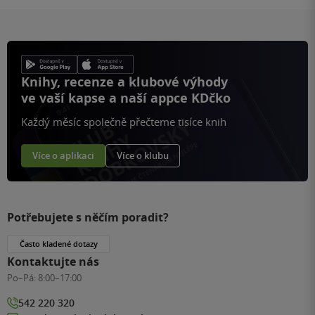
Knihy, recenze a klubové výhody
ve vaší kapse a naší appce KDčko
Každý měsíc společně přečteme tisíce knih
Více o aplikaci
Více o klubu
Potřebujete s něčím poradit?
Často kladené dotazy
Kontaktujte nás
Po–Pá:
8:00–17:00
542 220 320