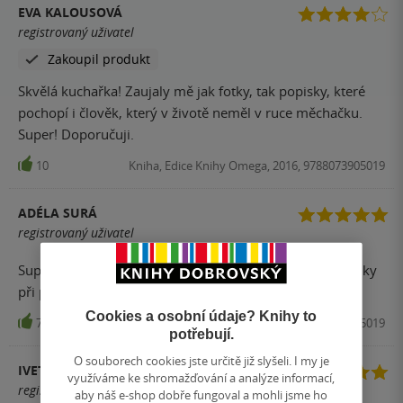
EVA KALOUSOVÁ
registrovaný uživatel
Zakoupil produkt
Skvělá kuchařka! Zaujaly mě jak fotky, tak popisky, které
pochopí i člověk, který v životě neměl v ruce měchačku.
Super! Doporučuji.
10
Kniha, Edice Knihy Omega, 2016, 9788073905019
ADÉLA SURÁ
registrovaný uživatel
Super jsou slané recepty. Co se mi moc líbí jsou nové triky
při pečení, které jsem se díky kuchařce naučila.
Cookies a osobní údaje? Knihy to
7
Kniha, Edice Knihy Omega, 2016, 9788073905019
potřebují.
O souborech cookies jste určitě již slyšeli. I my je
IVETA MACOŠKOVÁ
využíváme ke shromažďování a analýze informací,
registrovaný uživatel
aby náš e-shop dobře fungoval a mohli jsme ho