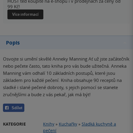
HOST teď koupíte na e-shopu i v prodejnách za ceny od
99 Kč!
Více informací
Popis
Osvojte si umění skvělé Anneky Manning Ať už jste začátečník
nebo pečete často, tato kniha pro vás bude užitečná. Anneka
Manning vám odhalí 10 základních postupů, které jsou
základem pro každé pečení. Kniha obsahuje 90 receptů na
sladké i slané pečené dobroty, s jejich pomocí se stanete
zručnějšími a bude z vás pekař, jak má být!
Sdílet
KATEGORIE
Knihy
»
Kuchařky
»
Sladká kuchyně a
pečení