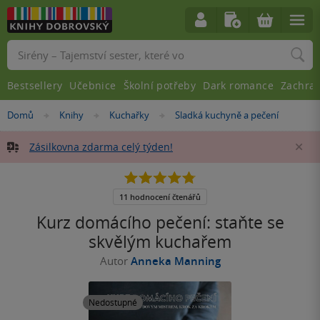
Vyhledávání
Bestsellery
Učebnice
Školní potřeby
Dark romance
Zachra
Nacházíte
Domů
Knihy
Kuchařky
Sladká kuchyně a pečení
»
»
»
se
zde:
Zásilkovna zdarma celý týden!
Za
4.8
z
5
11 hodnocení čtenářů
hvězdiček
Kurz domácího pečení: staňte se
skvělým kuchařem
Autor
Anneka Manning
Nedostupné