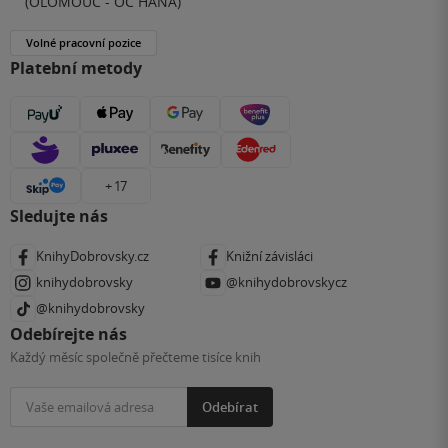
(OLOMOUC - OC HANÁ)
Volné pracovní pozice
Platební metody
+ 17
Sledujte nás
KnihyDobrovsky.cz
Knižní závisláci
knihydobrovsky
@knihydobrovskycz
@knihydobrovsky
Odebírejte nás
Každý měsíc společně přečteme tisíce knih
Odebírat