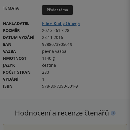
TÉMATA
Přidat téma
NAKLADATEL
Edice Knihy Omega
ROZMĚR
207 x 261 x 28
DATUM VYDÁNÍ
28.11.2016
EAN
9788073905019
VAZBA
pevná vazba
HMOTNOST
1140 g
JAZYK
čeština
POČET STRAN
280
VYDÁNÍ
1
ISBN
978-80-7390-501-9
Hodnocení a recenze čtenářů