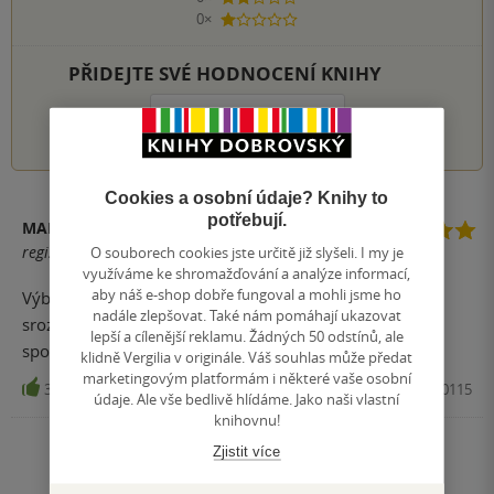
0×
1 hvezdička
PŘIDEJTE SVÉ HODNOCENÍ KNIHY
1
2
3
4
5
Cookies a osobní údaje? Knihy to
potřebují.
MARKÉTA
registrovaný uživatel
O souborech cookies jste určitě již slyšeli. I my je
využíváme ke shromažďování a analýze informací,
aby náš e-shop dobře fungoval a mohli jsme ho
Výborně napsaná knížka o koučování. Kniha obsahuje
nadále zlepšovat. Také nám pomáhají ukazovat
srozumitelnou formou vysvětlené základní principy,
lepší a cílenější reklamu. Žádných 50 odstínů, ale
spoustu příkladů a doporučení.
klidně Vergilia v originále. Váš souhlas může předat
marketingovým platformám i některé vaše osobní
3
Kniha, PORTÁL, 2016, 9788026210115
údaje. Ale vše bedlivě hlídáme. Jako naši vlastní
knihovnu!
Zjistit více
Zobrazit všechna hodnocení