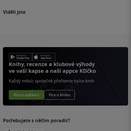
Viděli jste
Knihy, recenze a klubové výhody
ve vaší kapse a naší appce KDčko
Každý měsíc společně přečteme tisíce knih
Více o aplikaci
Více o klubu
Potřebujete s něčím poradit?