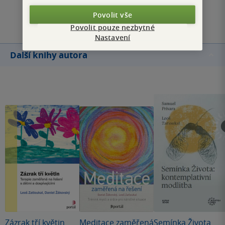
Přidat hodnocení
Povolit vše
Povolit pouze nezbytné
Nastavení
Další knihy autora
Zázrak tří květin
Meditace zaměřená
Semínka Života