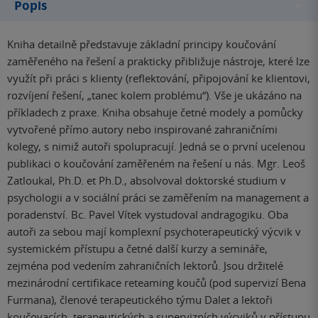
Popis
Kniha detailně představuje základní principy koučování
zaměřeného na řešení a prakticky přibližuje nástroje, které lze
využít při práci s klienty (reflektování, připojování ke klientovi,
rozvíjení řešení, „tanec kolem problému“). Vše je ukázáno na
příkladech z praxe. Kniha obsahuje četné modely a pomůcky
vytvořené přímo autory nebo inspirované zahraničními
kolegy, s nimiž autoři spolupracují. Jedná se o první ucelenou
publikaci o koučování zaměřeném na řešení u nás. Mgr. Leoš
Zatloukal, Ph.D. et Ph.D., absolvoval doktorské studium v
psychologii a v sociální práci se zaměřením na management a
poradenství. Bc. Pavel Vítek vystudoval andragogiku. Oba
autoři za sebou mají komplexní psychoterapeutický výcvik v
systemickém přístupu a četné další kurzy a semináře,
zejména pod vedením zahraničních lektorů. Jsou držitelé
mezinárodní certifikace reteaming koučů (pod supervizí Bena
Furmana), členové terapeutického týmu Dalet a lektoři
koučovacích, terapeutických a supervizních výcviků v přístupu