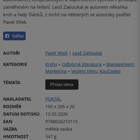
zaměřeném na řešení. Leoš Zatloukal je autorem několika
knih a řady článků, z nichž na některých se autorsky podílel
Pavel Vítek.
Sdílet
AUTOŘI
Pavel Vítek
|
Leoš Zatloukal
KATEGORIE
Knihy
»
Odborná literatura
»
Management,
Marketing
»
Vedení týmu, koučování
TÉMATA
Přidat téma
NAKLADATEL
PORTÁL
ROZMĚR
150 x 205 x 20
DATUM DOTISKU
13.03.2026
EAN
9788026210115
VAZBA
měkká vazba
HMOTNOST
347 g