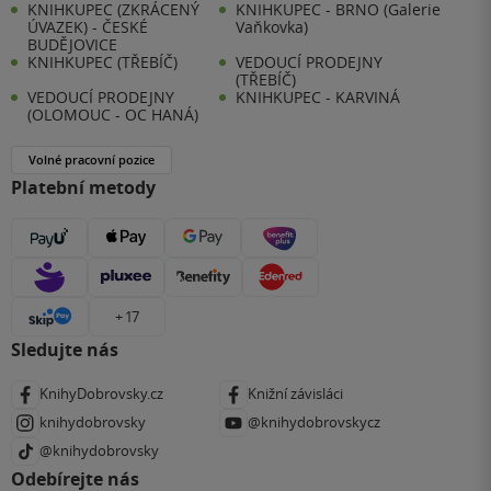
KNIHKUPEC (ZKRÁCENÝ
KNIHKUPEC - BRNO (Galerie
ÚVAZEK) - ČESKÉ
Vaňkovka)
BUDĚJOVICE
KNIHKUPEC (TŘEBÍČ)
VEDOUCÍ PRODEJNY
(TŘEBÍČ)
VEDOUCÍ PRODEJNY
KNIHKUPEC - KARVINÁ
(OLOMOUC - OC HANÁ)
Volné pracovní pozice
Platební metody
+ 17
Sledujte nás
KnihyDobrovsky.cz
Knižní závisláci
knihydobrovsky
@knihydobrovskycz
@knihydobrovsky
Odebírejte nás