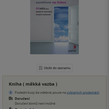
Uložit do seznamu
Kniha (
měkká vazba
)
Poslední kusy lze odebrat pouze na
vybraných prodejnách
Doručení
Doručení domů není možné