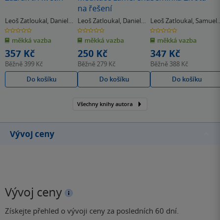
na řešení
Leoš Zatloukal
,
Daniel
Leoš Zatloukal
,
Daniel
Leoš Zatloukal
,
Samuel
Žákovský
Žákovský
Privara
0.0
0.0
0.0
z
z
z
měkká vazba
měkká vazba
měkká vazba
5
5
5
hvězdiček
hvězdiček
hvězdiček
357 Kč
250 Kč
347 Kč
Běžně
399 Kč
Běžně
279 Kč
Běžně
388 Kč
Do košíku
Do košíku
Do košíku
Všechny knihy autora
Vývoj ceny
Vývoj ceny
Získejte přehled o vývoji ceny za posledních 60 dní.