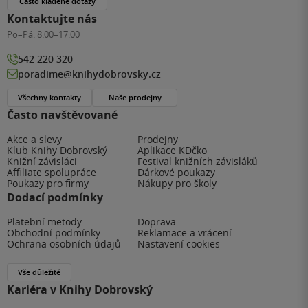
Často kladené dotazy
Kontaktujte nás
Po–Pá:
8:00–17:00
542 220 320
poradime@knihydobrovsky.cz
Všechny kontakty
Naše prodejny
Často navštěvované
Akce a slevy
Prodejny
Klub Knihy Dobrovský
Aplikace KDčko
Knižní závisláci
Festival knižních závisláků
Affiliate spolupráce
Dárkové poukazy
Poukazy pro firmy
Nákupy pro školy
Dodací podmínky
Platební metody
Doprava
Obchodní podmínky
Reklamace a vrácení
Ochrana osobních údajů
Nastavení cookies
Vše důležité
Kariéra v Knihy Dobrovský