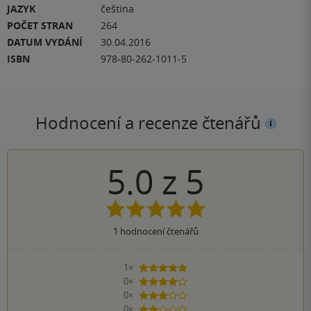
JAZYK
čeština
POČET STRAN
264
DATUM VYDÁNÍ
30.04.2016
ISBN
978-80-262-1011-5
Hodnocení a recenze čtenářů
5.0
z
5
1
hodnocení čtenářů
1×
5 hvězdiček
0×
4 hvězdičky
0×
3 hvězdičky
0×
2 hvězdičky