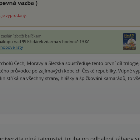
pevná vazba
)
 je vyprodaný.
i zaslání zboží balíčkem
nákupu nad 99 Kč
dárek zdarma
v hodnotě 19 Kč
shopové listy
cholů Čech, Moravy a Slezska soustřeďuje tento první díl trilogi
ckého průvodce po zajímavých kopcích České republiky. Vtipné vyp
lin stříká na všechny strany, hlášky a špičkování kamarádů, to vš
 univerzita plná tajemství, touha po odhalení záhady 