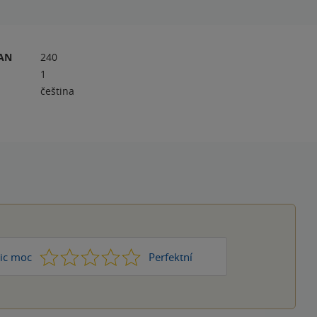
RAN
240
1
čeština
1
2
3
4
5
ic moc
Perfektní