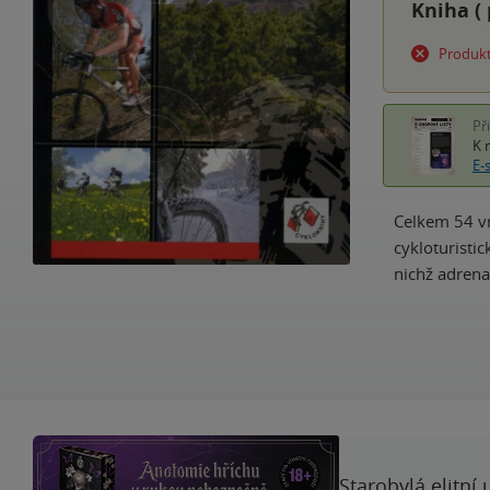
Kniha (
Produkt
Př
K 
E-
Celkem 54 vr
cykloturisti
nichž adrena
Starobylá elitní