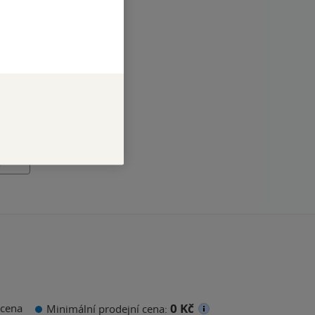
o v
é
0 Kč
cena
Minimální prodejní cena: