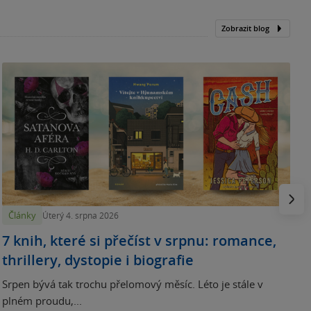
Zobrazit blog
N
p
Násled
Články
Úterý 4. srpna 2026
7 knih, které si přečíst v srpnu: romance,
thrillery, dystopie i biografie
Srpen bývá tak trochu přelomový měsíc. Léto je stále v
plném proudu,...