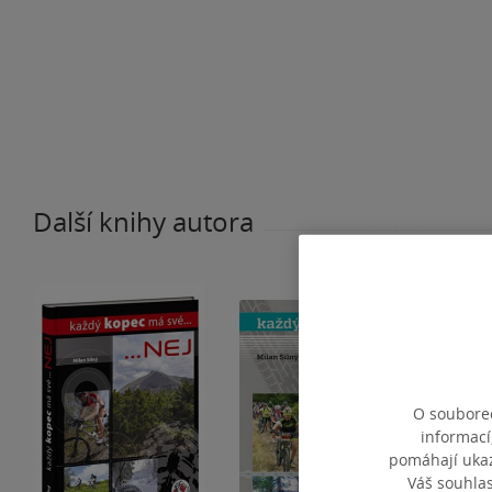
Další knihy autora
O souborec
informací
pomáhají ukazo
Váš souhla