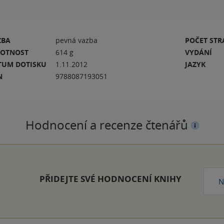
ZBA
pevná vazba
POČET ST
OTNOST
614 g
VYDÁNÍ
TUM DOTISKU
1.11.2012
JAZYK
N
9788087193051
Hodnocení a recenze čtenářů
PŘIDEJTE SVÉ HODNOCENÍ KNIHY
N