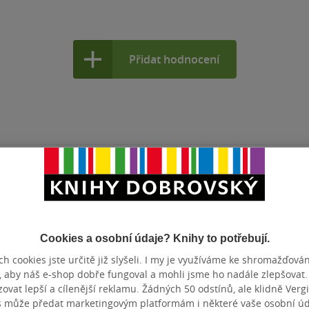
Přidat hodnocení
Cookies a osobní údaje? Knihy to potřebují.
h cookies jste určitě již slyšeli. I my je využíváme ke shromažďován
, aby náš e-shop dobře fungoval a mohli jsme ho nadále zlepšovat
vat lepší a cílenější reklamu. Žádných 50 odstínů, ale klidně Vergil
s může předat marketingovým platformám i některé vaše osobní úda