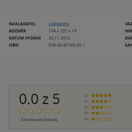
NAKLADATEL
Cykloknihy
VA
ROZMĚR
174 x 237 x 19
HM
DATUM VYDÁNÍ
29.11.2012
DA
ISBN
978-80-87193-05-1
EA
0.0
z
5
0×
5 hvězdiček
0×
4 hvězdičky
0×
3 hvězdičky
0×
2 hvězdičky
0×
0
hodnocení čtenářů
1 hvezdička