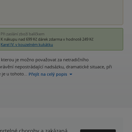
Při zaslání zboží balíčkem
K nákupu nad 699 Kč
dárek zdarma
v hodnotě 249 Kč
Karel IV. v kouzelném kukátku
e, kterou je možno považovat za netradičního
rávění nepostrádající nadsázku, dramatické situace, při
e je u tohoto…
Přejít na celý popis
smrtelné choroby a zakázaná