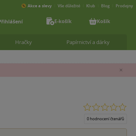
Akce a slevy
Vše důležité
Klub
Blog
Prodejny
E-košík
Košík
Přihlášení
Hračky
Papírnictví a dárky
Zav
0.0
z
5
0 hodnocení čtenářů
hvěz