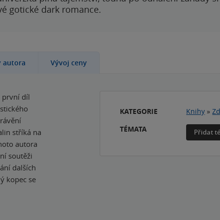
ové gotické dark romance.
y autora
Vývoj ceny
první díl
istického
KATEGORIE
Knihy
»
Zd
rávění
TÉMATA
lin stříká na
Přidat 
hoto autora
ní soutěži
ní dalších
dý kopec se