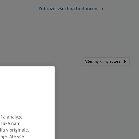
Zobrazit všechna hodnocení
Všechny knihy autora
í a analýze
. Také nám
ia v originále.
je. Ale vše