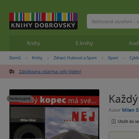
Vyhledávání
Knihy
E-knihy
Aud
Nacházíte
Domů
Knihy
Zdraví, Hubnutí a Sport
Sport
Cykli
»
»
»
»
se
zde:
Zásilkovna zdarma celý týden!
Každý
Nedostupné
Autor
Milan S
Uložit do 