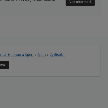
Více informací
raví, Hubnutí a Sport
»
Sport
»
Cyklistika
téma