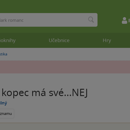
ioknihy
Učebnice
Hry
stika
 kopec má své...NEJ
ilný
seznamu