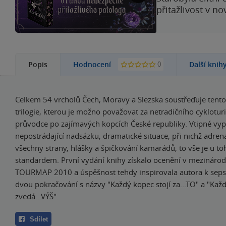
přitažlivost v n
0
Popis
Hodnocení
Další knih
Celkem 54 vrcholů Čech, Moravy a Slezska soustřeďuje tento 
trilogie, kterou je možno považovat za netradičního cyklotur
průvodce po zajímavých kopcích České republiky. Vtipné vyp
nepostrádající nadsázku, dramatické situace, při nichž adrena
všechny strany, hlášky a špičkování kamarádů, to vše je u to
standardem. První vydání knihy získalo ocenění v mezinárod
TOURMAP 2010 a úspěšnost tehdy inspirovala autora k sepsá
dvou pokračování s názvy "Každý kopec stojí za...TO" a "Kaž
zvedá...VÝŠ".
Sdílet