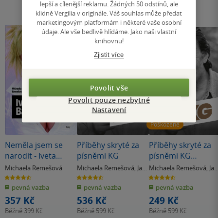
lepší a cílenější reklamu. Žádných 50 odstínů, ale
klidně Vergilia v originále. Váš souhlas může předat
marketingovým platformám i některé vaše osobní
údaje. Ale vše bedlivě hlídáme. Jako naši vlastní
knihovnu!
Zjistit více
Povolit vše
Povolit pouze nezbytné
Nastavení
Poškozené
Neměla jsem se
Příběhy skryté za
Příběhy skryté za
narodit - Iveta
písněmi KG
písněmi KG
Bartošová
(poškozená)
Michaela Remešová
Michaela Remešová
,
Jan
Michaela Remešová
,
Jan
Adam
Adam
4.5
4.5
4.5
z
z
z
pevná vazba
pevná vazba
pevná vazba
5
5
5
hvězdiček
hvězdiček
hvězdiček
357 Kč
536 Kč
249 Kč
Běžně
399 Kč
Běžně
599 Kč
Běžně
599 Kč