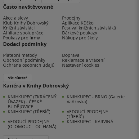
Často navštěvované
Akce a slevy
Prodejny
Klub Knihy Dobrovský
Aplikace KDčko
Knižní závisláci
Festival knižních závisláků
Affiliate spolupráce
Dárkové poukazy
Poukazy pro firmy
Nákupy pro školy
Dodací podmínky
Platební metody
Doprava
Obchodní podmínky
Reklamace a vrácení
Ochrana osobních údajů
Nastavení cookies
Vše důležité
Kariéra v Knihy Dobrovský
KNIHKUPEC (ZKRÁCENÝ
KNIHKUPEC - BRNO (Galerie
ÚVAZEK) - ČESKÉ
Vaňkovka)
BUDĚJOVICE
KNIHKUPEC (TŘEBÍČ)
VEDOUCÍ PRODEJNY
(TŘEBÍČ)
VEDOUCÍ PRODEJNY
KNIHKUPEC - KARVINÁ
(OLOMOUC - OC HANÁ)