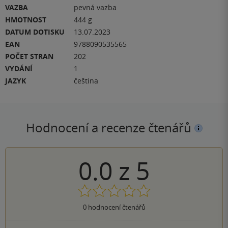
VAZBA
pevná vazba
HMOTNOST
444 g
DATUM DOTISKU
13.07.2023
EAN
9788090535565
POČET STRAN
202
VYDÁNÍ
1
JAZYK
čeština
Hodnocení a recenze čtenářů
0.0
z
5
0
hodnocení čtenářů