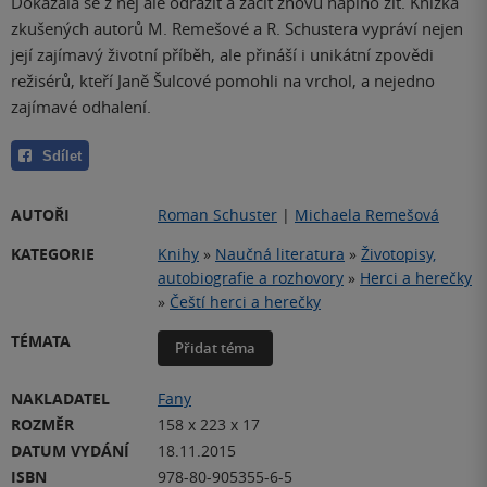
Dokázala se z něj ale odrazit a začít znovu naplno žít. Knížka
zkušených autorů M. Remešové a R. Schustera vypráví nejen
její zajímavý životní příběh, ale přináší i unikátní zpovědi
režisérů, kteří Janě Šulcové pomohli na vrchol, a nejedno
zajímavé odhalení.
Sdílet
AUTOŘI
Roman Schuster
|
Michaela Remešová
KATEGORIE
Knihy
»
Naučná literatura
»
Životopisy,
autobiografie a rozhovory
»
Herci a herečky
»
Čeští herci a herečky
TÉMATA
Přidat téma
NAKLADATEL
Fany
ROZMĚR
158 x 223 x 17
DATUM VYDÁNÍ
18.11.2015
ISBN
978-80-905355-6-5