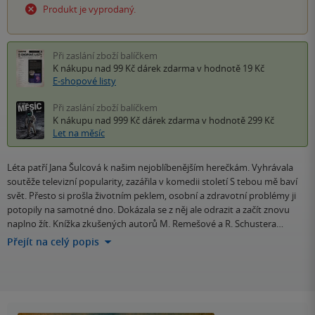
Produkt je vyprodaný.
Při zaslání zboží balíčkem
K nákupu nad 99 Kč
dárek zdarma
v hodnotě 19 Kč
E-shopové listy
Při zaslání zboží balíčkem
K nákupu nad 999 Kč
dárek zdarma
v hodnotě 299 Kč
Let na měsíc
Léta patří Jana Šulcová k našim nejoblíbenějším herečkám. Vyhrávala
soutěže televizní popularity, zazářila v komedii století S tebou mě baví
svět. Přesto si prošla životním peklem, osobní a zdravotní problémy ji
potopily na samotné dno. Dokázala se z něj ale odrazit a začít znovu
naplno žít. Knížka zkušených autorů M. Remešové a R. Schustera…
Přejít na celý popis