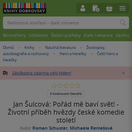
Vyhledávání
Bestsellery
Učebnice
Školní potřeby
Dark romance
Zachra
Nacházíte
Domů
Knihy
Naučná literatura
Životopisy,
»
»
»
se
autobiografie a rozhovory
Herci a herečky
Čeští herci a
»
»
zde:
herečky
Zásilkovna zdarma celý týden!
Za
0.0
z
5
0 hodnocení čtenářů
hvězdiček
Jan Šulcová: Pořád mě baví svět! -
Životní příběh hvězdy české komedie
století
Autor
Roman Schuster
,
Michaela Remešová