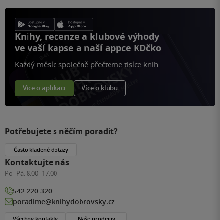
Knihy, recenze a klubové výhody
ve vaší kapse a naší appce KDčko
Každý měsíc společně přečteme tisíce knih
Více o aplikaci
Více o klubu
Potřebujete s něčím poradit?
Často kladené dotazy
Kontaktujte nás
Po–Pá:
8:00–17:00
542 220 320
poradime@knihydobrovsky.cz
Všechny kontakty
Naše prodejny