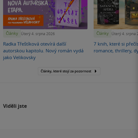
Články
Články
Úterý 4. srpna 2026
Úterý 4. srpna
Radka Třeštíková otevírá další
7 knih, které si přečí
autorskou kapitolu. Nový román vydá
romance, thrillery, d
jako Velikovsky
Články, které stojí za pozornost
Viděli jste