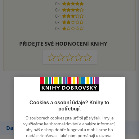
0×
5 hvězdiček
0×
4 hvězdičky
0×
3 hvězdičky
0×
2 hvězdičky
0×
1 hvezdička
PŘIDEJTE SVÉ HODNOCENÍ KNIHY
1
2
3
4
5
Zobrazit všechna hodnocení
Přidat hodnocení
Cookies a osobní údaje? Knihy to
potřebují.
O souborech cookies jste určitě již slyšeli. I my je
využíváme ke shromažďování a analýze informací,
Další knihy autora
aby náš e-shop dobře fungoval a mohli jsme ho
nadále zlepšovat. Také nám pomáhají ukazovat