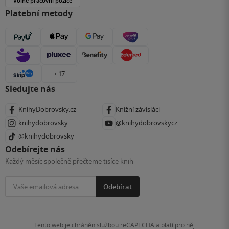
Volné pracovní pozice
Platební metody
+ 17
Sledujte nás
KnihyDobrovsky.cz
Knižní závisláci
knihydobrovsky
@knihydobrovskycz
@knihydobrovsky
Odebírejte nás
Každý měsíc společně přečteme tisíce knih
Odebírat
Tento web je chráněn službou reCAPTCHA a platí pro něj