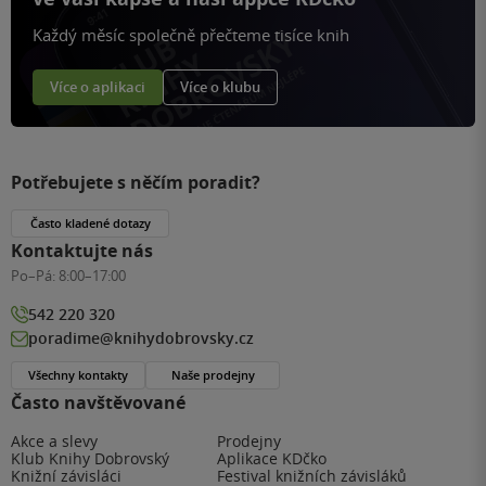
Každý měsíc společně přečteme tisíce knih
Více o aplikaci
Více o klubu
Potřebujete s něčím poradit?
Často kladené dotazy
Kontaktujte nás
Po–Pá:
8:00–17:00
542 220 320
poradime@knihydobrovsky.cz
Všechny kontakty
Naše prodejny
Často navštěvované
Akce a slevy
Prodejny
Klub Knihy Dobrovský
Aplikace KDčko
Knižní závisláci
Festival knižních závisláků