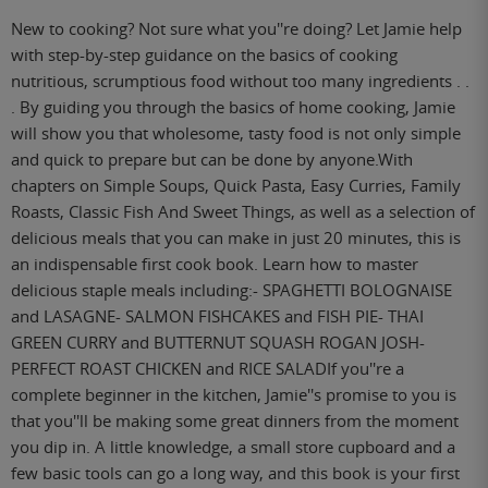
New to cooking? Not sure what you''re doing? Let Jamie help
with step-by-step guidance on the basics of cooking
nutritious, scrumptious food without too many ingredients . .
. By guiding you through the basics of home cooking, Jamie
will show you that wholesome, tasty food is not only simple
and quick to prepare but can be done by anyone.With
chapters on Simple Soups, Quick Pasta, Easy Curries, Family
Roasts, Classic Fish And Sweet Things, as well as a selection of
delicious meals that you can make in just 20 minutes, this is
an indispensable first cook book. Learn how to master
delicious staple meals including:- SPAGHETTI BOLOGNAISE
and LASAGNE- SALMON FISHCAKES and FISH PIE- THAI
GREEN CURRY and BUTTERNUT SQUASH ROGAN JOSH-
PERFECT ROAST CHICKEN and RICE SALADIf you''re a
complete beginner in the kitchen, Jamie''s promise to you is
that you''ll be making some great dinners from the moment
you dip in. A little knowledge, a small store cupboard and a
few basic tools can go a long way, and this book is your first