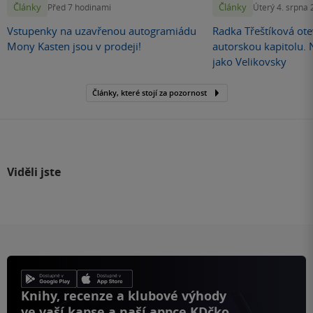
Články
Články
Před 7 hodinami
Úterý 4. srpna
Vstupenky na uzavřenou autogramiádu
Radka Třeštíková otev
Mony Kasten jsou v prodeji!
autorskou kapitolu.
jako Velikovsky
Články, které stojí za pozornost
Viděli jste
Knihy, recenze a klubové výhody
ve vaší kapse a naší appce KDčko