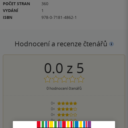
POČET STRAN
360
VYDÁNÍ
1
ISBN
978-0-7181-4862-1
Hodnocení a recenze čtenářů
0.0
z
5
0
hodnocení čtenářů
0×
5 hvězdiček
0×
4 hvězdičky
0×
3 hvězdičky
0×
2 hvězdičky
0×
1 hvezdička