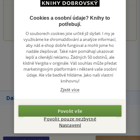
PŘIDEJTE SVÉ HODNOCENÍ KNIHY
Cookies a osobní údaje? Knihy to
potřebují.
1
2
3
4
5
O souborech cookies jste určitě již slyšeli. I my je
využíváme ke shromažďování a analýze informací,
aby náš e-shop dobře fungoval a mohli jsme ho
nadále zlepšovat. Také nám pomáhají ukazovat
Zobrazit všechna hodnocení
lepší a cílenější reklamu. Žádných 50 odstínů, ale
klidně Vergilia v originále. Váš souhlas může předat
marketingovým platformám i některé vaše osobní
Přidat hodnocení
údaje. Ale vše bedlivě hlídáme. Jako naši vlastní
knihovnu!
Zjistit více
Další knihy autora
Povolit vše
Povolit pouze nezbytné
Nastavení