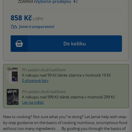
Vyberte prodejnu
ZDARMA (
)
858 Kč
s DPH
Jsme transparentní
Do košíku
Při zaslání zboží balíčkem
K nákupu nad 99 Kč
dárek zdarma
v hodnotě 19 Kč
E-shopové listy
Při zaslání zboží balíčkem
K nákupu nad 999 Kč
dárek zdarma
v hodnotě 299 Kč
Let na měsíc
New to cooking? Not sure what you''re doing? Let Jamie help with step-
by-step guidance on the basics of cooking nutritious, scrumptious food
without too many ingredients . . . By guiding you through the basics of