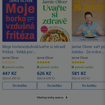
Moje horkovzdušná
Uvařte si zdravě
Jamie Oliver vaří p
fritéza - Velká porce
italsku - Ze srdce
odvážných chutí
italské kuchyně
Jamie Oliver
Jamie Oliver
Jamie Oliver
0.0
5.0
4.9
z
z
z
pevná vazba
pevná vazba
pevná vazba
5
5
5
hvězdiček
hvězdiček
hvězdiček
447 Kč
626 Kč
581 Kč
Běžně
499 Kč
Běžně
699 Kč
Běžně
649 Kč
Do košíku
Do košíku
Do košíku
Všechny knihy autora