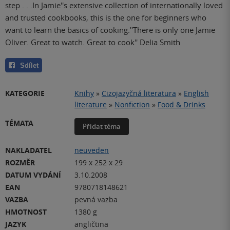
step . . .In Jamie''s extensive collection of internationally loved
and trusted cookbooks, this is the one for beginners who
want to learn the basics of cooking.''There is only one Jamie
Oliver. Great to watch. Great to cook'' Delia Smith
Sdílet
KATEGORIE
Knihy
»
Cizojazyčná literatura
»
English
literature
»
Nonfiction
»
Food & Drinks
TÉMATA
Přidat téma
NAKLADATEL
neuveden
ROZMĚR
199 x 252 x 29
DATUM VYDÁNÍ
3.10.2008
EAN
9780718148621
VAZBA
pevná vazba
HMOTNOST
1380 g
JAZYK
angličtina