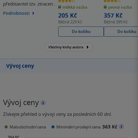
3.8
4.2
představitel tzv. ztracené
z
z
měkká vazba
pevná vazba
5
5
hvězdiček
hvězdiček
generace. V Paříži se stal
Podrobnosti
205 Kč
357 Kč
členem intelektuální
Běžně
229 Kč
Běžně
399 Kč
skupiny, která se mezi
Do košíku
Do košíku
válkami soustředila
kolem spisovatelky
Všechny knihy autora
Gertrudy Steinové.
Proslul novelou Stařec a
moře, romány Komu…
Vývoj ceny
Vývoj ceny
Získejte přehled o vývoji ceny za posledních 60 dní.
363 Kč
Maloobchodní cena
Minimální prodejní cena: