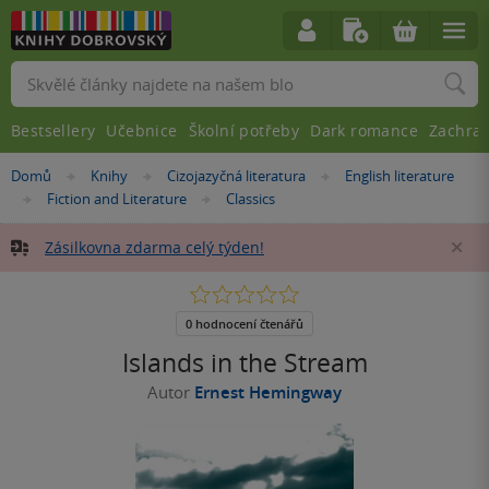
Vyhledávání
Bestsellery
Učebnice
Školní potřeby
Dark romance
Zachra
Nacházíte
Domů
Knihy
Cizojazyčná literatura
English literature
»
»
»
se
Fiction and Literature
Classics
»
»
zde:
Zásilkovna zdarma celý týden!
Za
0.0
z
5
0 hodnocení čtenářů
hvězdiček
Islands in the Stream
Autor
Ernest Hemingway