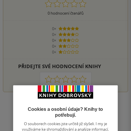
0
hodnocení čtenářů
0×
5 hvězdiček
0×
4 hvězdičky
0×
3 hvězdičky
0×
2 hvězdičky
0×
1 hvezdička
PŘIDEJTE SVÉ HODNOCENÍ KNIHY
1
2
3
4
5
Zobrazit všechna hodnocení
Cookies a osobní údaje? Knihy to
potřebují.
Přidat hodnocení
O souborech cookies jste určitě již slyšeli. I my je
využíváme ke shromažďování a analýze informací,