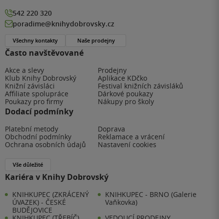
542 220 320
poradime@knihydobrovsky.cz
Všechny kontakty
Naše prodejny
Často navštěvované
Akce a slevy
Prodejny
Klub Knihy Dobrovský
Aplikace KDčko
Knižní závisláci
Festival knižních závisláků
Affiliate spolupráce
Dárkové poukazy
Poukazy pro firmy
Nákupy pro školy
Dodací podmínky
Platební metody
Doprava
Obchodní podmínky
Reklamace a vrácení
Ochrana osobních údajů
Nastavení cookies
Vše důležité
Kariéra v Knihy Dobrovský
KNIHKUPEC (ZKRÁCENÝ
KNIHKUPEC - BRNO (Galerie
ÚVAZEK) - ČESKÉ
Vaňkovka)
BUDĚJOVICE
KNIHKUPEC (TŘEBÍČ)
VEDOUCÍ PRODEJNY