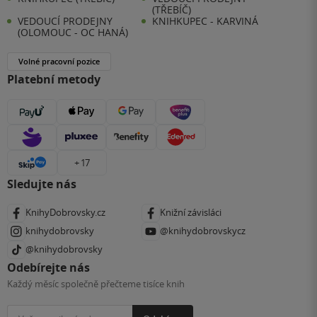
(TŘEBÍČ)
VEDOUCÍ PRODEJNY
KNIHKUPEC - KARVINÁ
(OLOMOUC - OC HANÁ)
Volné pracovní pozice
Platební metody
+ 17
Sledujte nás
KnihyDobrovsky.cz
Knižní závisláci
knihydobrovsky
@knihydobrovskycz
@knihydobrovsky
Odebírejte nás
Každý měsíc společně přečteme tisíce knih