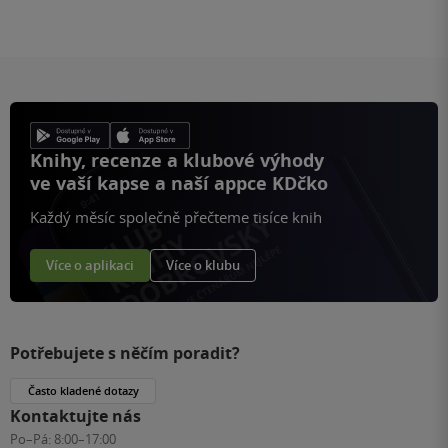
Knihy, recenze a klubové výhody
ve vaší kapse a naší appce KDčko
Každý měsíc společně přečteme tisíce knih
Více o aplikaci
Více o klubu
Potřebujete s něčím poradit?
Často kladené dotazy
Kontaktujte nás
Po–Pá:
8:00–17:00