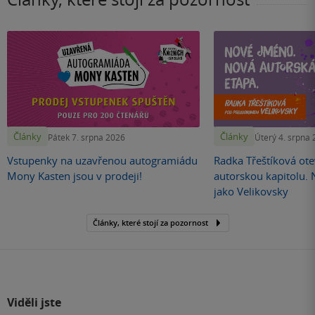
Články
Články
Pátek 7. srpna 2026
Úterý 4. srpna
Vstupenky na uzavřenou autogramiádu
Radka Třeštíková otev
Mony Kasten jsou v prodeji!
autorskou kapitolu.
jako Velikovsky
Články, které stojí za pozornost
Viděli jste