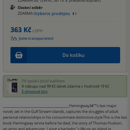
ZDARMA od 1299 Kč, do 19. 8. předáme dopravci
Osobní odběr
Vyberte prodejnu
ZDARMA (
)
363 Kč
s DPH
Jsme transparentní
Do košíku
Při zaslání zboží balíčkem
K nákupu nad 99 Kč
dárek zdarma
v hodnotě 19 Kč
E-shopové listy
______________________________________Hemingwayâ€™s last major
novel, set in the Gulf Stream islands, captures the struggles of adult
personal relationships in his consummate distinctive style.This is the last
book Hemingway wrote before he died, the story of Thomas Hudson,
an artist and adventurer. Living a bachelor''s life on an island in…