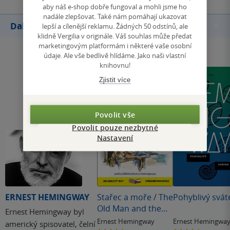
aby náš e-shop dobře fungoval a mohli jsme ho
nadále zlepšovat. Také nám pomáhají ukazovat
Další knihy autora
lepší a cílenější reklamu. Žádných 50 odstínů, ale
klidně Vergilia v originále. Váš souhlas může předat
marketingovým platformám i některé vaše osobní
údaje. Ale vše bedlivě hlídáme. Jako naši vlastní
knihovnu!
Zjistit více
Povolit vše
Povolit pouze nezbytné
Nastavení
ERNEST HEMINGWAY
Stařec a moře / The
Pohyblivý svát
Old Man and the
Ernest Hemingway byl
Sea
Ernest Hemingway
Ernest Hemingwa
americký spisovatel, čelní