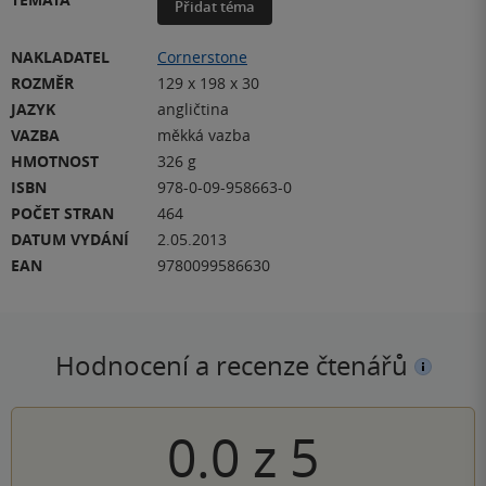
Přidat téma
NAKLADATEL
Cornerstone
ROZMĚR
129 x 198 x 30
JAZYK
angličtina
VAZBA
měkká vazba
HMOTNOST
326 g
ISBN
978-0-09-958663-0
POČET STRAN
464
DATUM VYDÁNÍ
2.05.2013
EAN
9780099586630
Hodnocení a recenze čtenářů
0.0
z
5