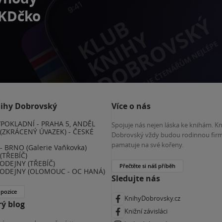
 KDčko
nihy Dobrovský
Více o nás
POKLADNÍ - PRAHA 5, ANDĚL
Spojuje nás nejen láska ke knihám. K
(ZKRÁCENÝ ÚVAZEK) - ČESKÉ
Dobrovský vždy budou rodinnou firm
E
pamatuje na své kořeny.
 BRNO (Galerie Vaňkovka)
(TŘEBÍČ)
ODEJNY (TŘEBÍČ)
Přečtěte si náš příběh
ODEJNY (OLOMOUC - OC HANÁ)
Sledujte nás
 pozice
KnihyDobrovsky.cz
ý blog
Knižní závisláci