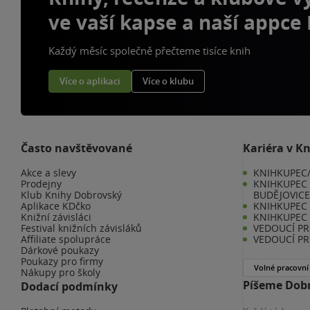
ve vaší kapse a naší appce
Každý měsíc společně přečteme tisíce knih
Více o aplikaci
Více o klubu
Často navštěvované
Kariéra v K
Akce a slevy
KNIHKUPEC/
Prodejny
KNIHKUPEC 
Klub Knihy Dobrovský
BUDĚJOVIC
Aplikace KDčko
KNIHKUPEC -
Knižní závisláci
KNIHKUPEC 
Festival knižních závisláků
VEDOUCÍ PR
Affiliate spolupráce
VEDOUCÍ PR
Dárkové poukazy
Poukazy pro firmy
Volné pracovní
Nákupy pro školy
Píšeme Dobr
Dodací podmínky