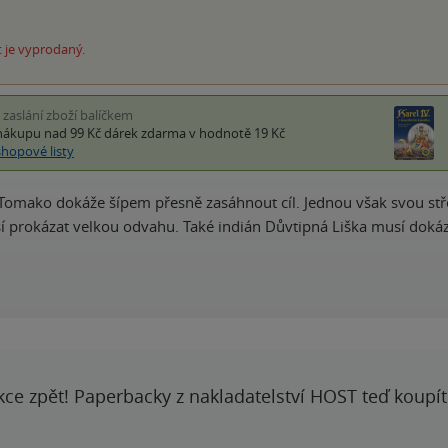
 je vyprodaný.
i zaslání zboží balíčkem
nákupu nad 99 Kč
dárek zdarma
v hodnotě 19 Kč
shopové listy
Tomako dokáže šípem přesně zasáhnout cíl. Jednou však svou střel
prokázat velkou odvahu. Také indián Důvtipná Liška musí dokázat, 
kce zpět! Paperbacky z nakladatelství HOST teď koupí