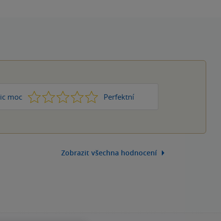
1
2
3
4
5
ic moc
Perfektní
Zobrazit všechna hodnocení