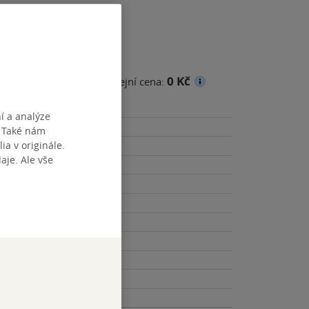
0 Kč
cena
Minimální prodejní cena:
í a analýze
. Také nám
ia v originále.
je. Ale vše