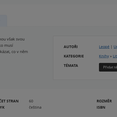
y
nou však svou
ako musí
AUTOŘI
Leopé
|
U
kázat, co v něm
KATEGORIE
Knihy
»
Li
TÉMATA
Přidat 
ČET STRAN
60
ROZMĚR
ZYK
čeština
ISBN