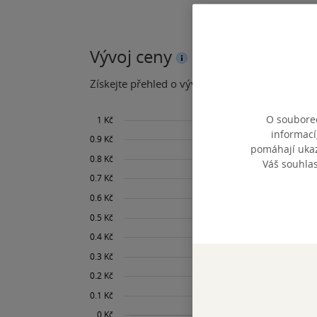
Vývoj ceny
Získejte přehled o vývoji ceny za posledních 60
O souborec
informací
pomáhají ukazo
Váš souhla