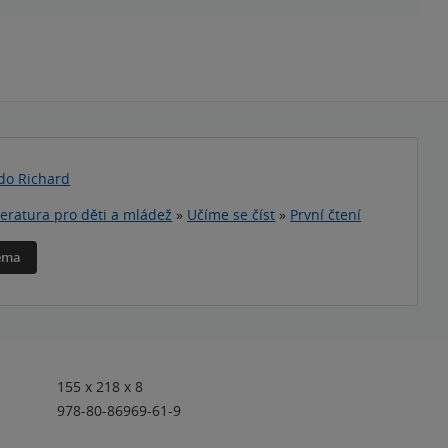
do Richard
teratura pro děti a mládež
»
Učíme se číst
»
První čtení
téma
155 x 218 x 8
978-80-86969-61-9