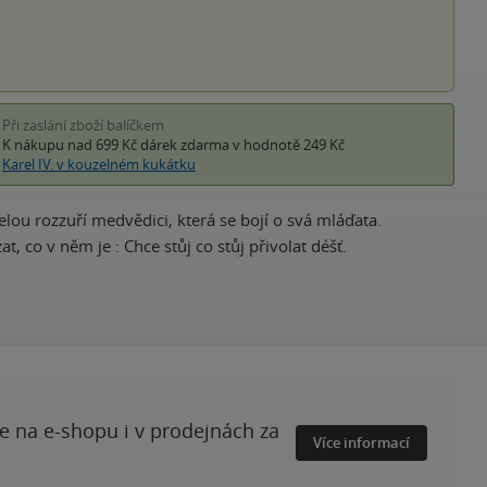
Při zaslání zboží balíčkem
K nákupu nad 699 Kč
dárek zdarma
v hodnotě 249 Kč
Karel IV. v kouzelném kukátku
ou rozzuří medvědici, která se bojí o svá mláďata.
co v něm je : Chce stůj co stůj přivolat déšť.
te na e-shopu i v prodejnách za
Více informací