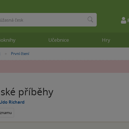
ioknihy
Učebnice
Hry
t
První čtení
»
nské příběhy
Udo Richard
seznamu