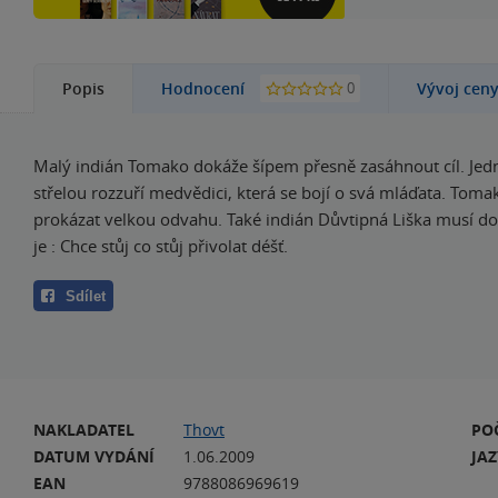
0
Popis
Hodnocení
Vývoj cen
Malý indián Tomako dokáže šípem přesně zasáhnout cíl. Jed
střelou rozzuří medvědici, která se bojí o svá mláďata. Tom
prokázat velkou odvahu. Také indián Důvtipná Liška musí do
je : Chce stůj co stůj přivolat déšť.
Sdílet
NAKLADATEL
Thovt
PO
DATUM VYDÁNÍ
1.06.2009
JA
EAN
9788086969619