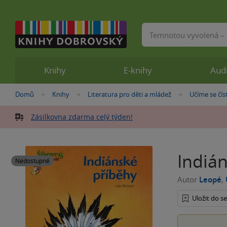
Vyhledávání
Knihy
E-knihy
Aud
Nacházíte
Domů
Knihy
Literatura pro děti a mládež
Učíme se čís
»
»
»
se
zde:
Zásilkovna zdarma celý týden!
Indiá
Nedostupné
Autor
Leopé
,
Uložit do 