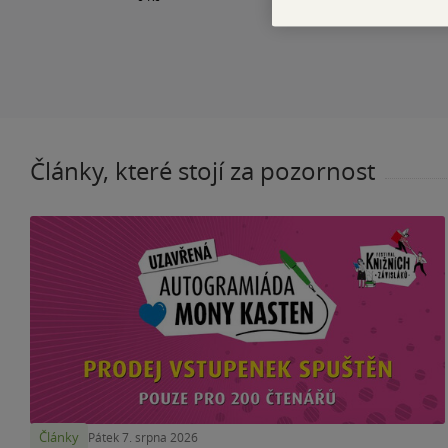
Články, které stojí za pozornost
Články
Pátek 7. srpna 2026