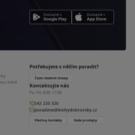
Potřebujete s něčím poradit?
nihy
Často kladené dotazy
ou, která
Kontaktujte nás
Po–Pá:
8:00–17:00
542 220 320
poradime@knihydobrovsky.cz
Všechny kontakty
Naše prodejny