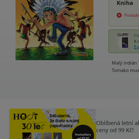
Kniha
Produkt
Př
K 
E-
Malý indián 
Tomako musí 
Oblíbená letní a
ceny od 99 Kč!