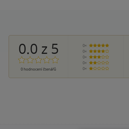
0.0
z
5
0×
5 hvězdiček
0×
4 hvězdičky
0×
3 hvězdičky
0×
2 hvězdičky
0×
0
hodnocení čtenářů
1 hvezdička