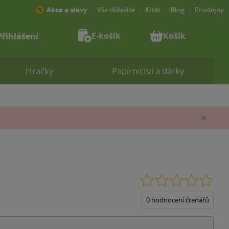
Akce a slevy
Vše důležité
Klub
Blog
Prodejny
E-košík
Košík
Přihlášení
Hračky
Papírnictví a dárky
Zav
0.0
z
5
0 hodnocení čtenářů
hvěz