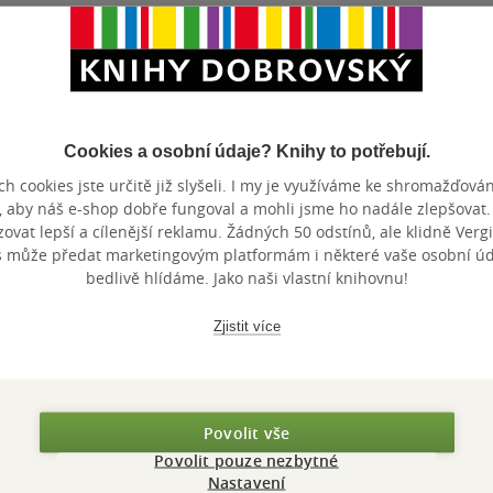
Maloobchodní 
 dní.
Cookies a osobní údaje? Knihy to potřebují.
h cookies jste určitě již slyšeli. I my je využíváme ke shromažďován
, aby náš e-shop dobře fungoval a mohli jsme ho nadále zlepšovat
vat lepší a cílenější reklamu. Žádných 50 odstínů, ale klidně Vergil
s může předat marketingovým platformám i některé vaše osobní úda
bedlivě hlídáme. Jako naši vlastní knihovnu!
Zjistit více
Povolit vše
Povolit pouze nezbytné
Nastavení