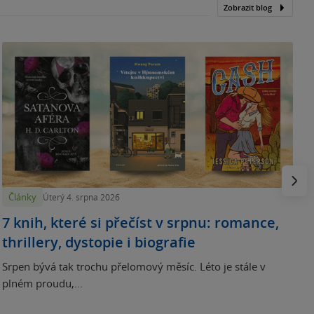
Zobrazit blog
N
p
Násled
Články
Úterý 4. srpna 2026
7 knih, které si přečíst v srpnu: romance,
thrillery, dystopie i biografie
Srpen bývá tak trochu přelomový měsíc. Léto je stále v
plném proudu,...