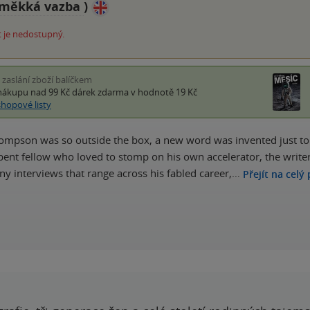
měkká vazba
)
 je nedostupný.
i zaslání zboží balíčkem
nákupu nad 99 Kč
dárek zdarma
v hodnotě 19 Kč
shopové listy
ompson was so outside the box, a new word was invented just to
-bent fellow who loved to stomp on his own accelerator, the writer 
ny interviews that range across his fabled career,…
Přejít na celý