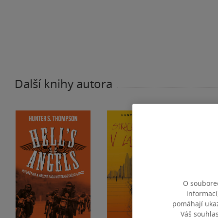
Další knihy autora
O souborec
informací
pomáhají ukazo
Váš souhla