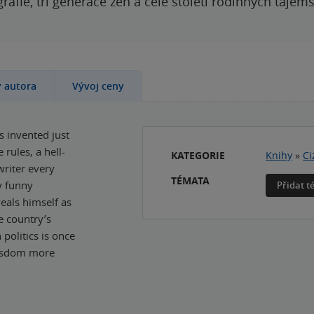
grafie, tři generace žen a celé století rodinných tajem
y autora
Vývoj ceny
 invented just
rules, a hell-
KATEGORIE
Knihy
»
Ci
writer every
TÉMATA
ry funny
Přidat 
eals himself as
e country’s
politics is once
wisdom more