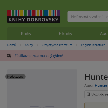
Vyhledávání
Knihy
E-knihy
Aud
Nacházíte
Domů
Knihy
Cizojazyčná literatura
English literature
»
»
»
se
zde:
Zásilkovna zdarma celý týden!
Hunte
Nedostupné
Autor
Hunter
Uložit do 