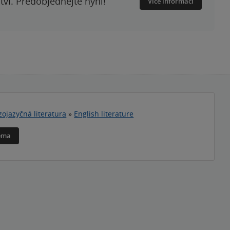
ství. Předobjednejte nyní!
Více informací
zojazyčná literatura
»
English literature
téma