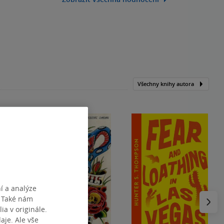
Všechny knihy autora
í a analýze
Následu
. Také nám
ia v originále.
je. Ale vše