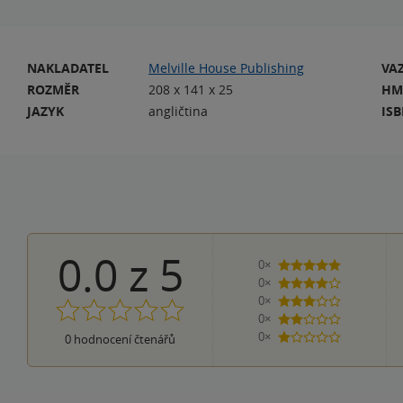
NAKLADATEL
Melville House Publishing
VA
ROZMĚR
208 x 141 x 25
HM
JAZYK
angličtina
IS
0.0
z
5
0×
5 hvězdiček
0×
4 hvězdičky
0×
3 hvězdičky
0×
2 hvězdičky
0×
0
hodnocení čtenářů
1 hvezdička