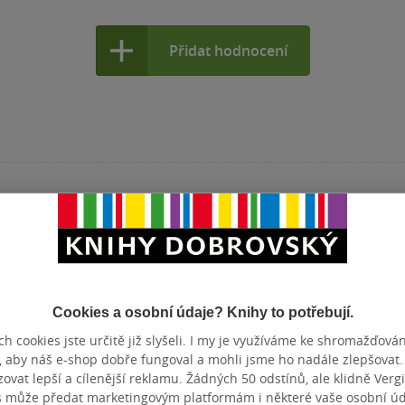
Přidat hodnocení
Cookies a osobní údaje? Knihy to potřebují.
h cookies jste určitě již slyšeli. I my je využíváme ke shromažďován
, aby náš e-shop dobře fungoval a mohli jsme ho nadále zlepšovat
vat lepší a cílenější reklamu. Žádných 50 odstínů, ale klidně Vergil
s může předat marketingovým platformám i některé vaše osobní úda