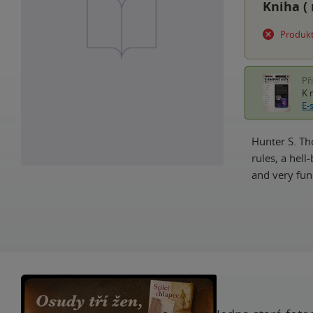
Kniha (
Produkt
Př
K 
E-
Hunter S. Th
rules, a hell
and very fun