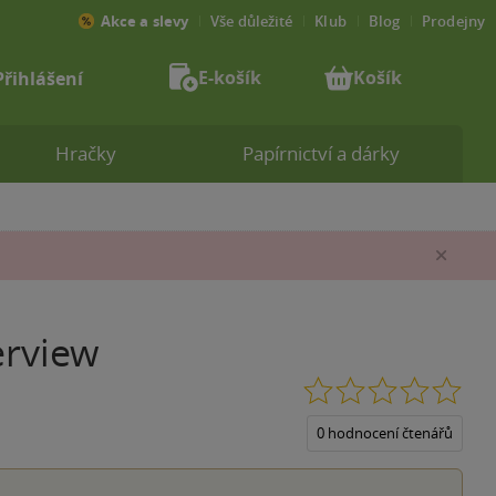
Akce a slevy
Vše důležité
Klub
Blog
Prodejny
E-košík
Košík
Přihlášení
Hračky
Papírnictví a dárky
Zav
erview
0.0
z
5
0 hodnocení čtenářů
hvěz