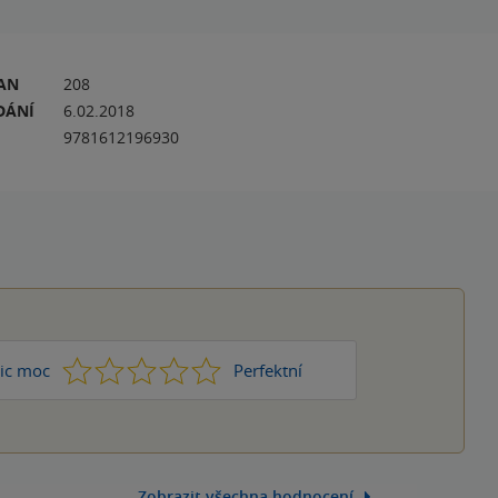
RAN
208
DÁNÍ
6.02.2018
9781612196930
1
2
3
4
5
ic moc
Perfektní
Zobrazit všechna hodnocení