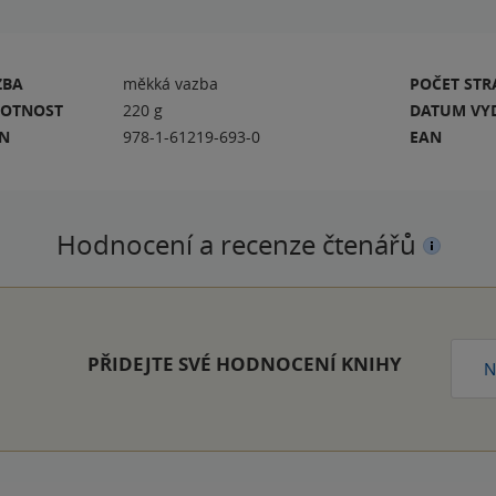
ZBA
měkká vazba
POČET ST
OTNOST
220 g
DATUM VY
BN
978-1-61219-693-0
EAN
Hodnocení a recenze čtenářů
PŘIDEJTE SVÉ HODNOCENÍ KNIHY
N