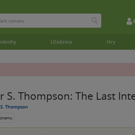
ioknihy
Učebnice
Hry
r S. Thompson: The Last Int
 S. Thompson
seznamu