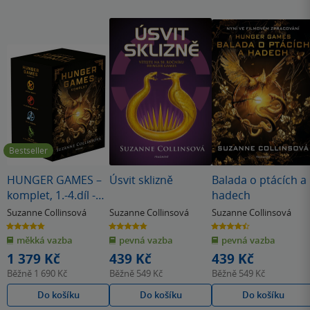
Bestseller
HUNGER GAMES –
Úsvit sklizně
Balada o ptácích a
komplet, 1.-4.díl -
hadech
box
Suzanne Collinsová
Suzanne Collinsová
Suzanne Collinsová
4.8
4.8
4.5
z
z
z
měkká vazba
pevná vazba
pevná vazba
5
5
5
hvězdiček
hvězdiček
hvězdiček
1 379 Kč
439 Kč
439 Kč
Běžně
1 690 Kč
Běžně
549 Kč
Běžně
549 Kč
Do košíku
Do košíku
Do košíku