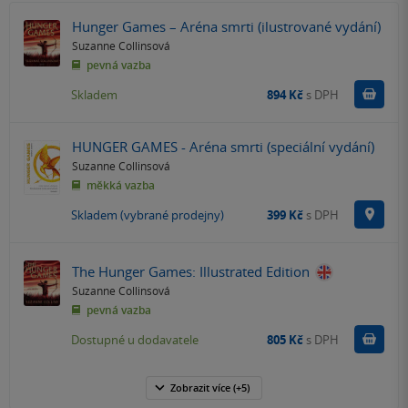
Hunger Games – Aréna smrti (ilustrované vydání)
Suzanne Collinsová
pevná vazba
Do k
Skladem
894 Kč
s DPH
HUNGER GAMES - Aréna smrti (speciální vydání)
Suzanne Collinsová
měkká vazba
Na p
Skladem (vybrané prodejny)
399 Kč
s DPH
The Hunger Games: Illustrated Edition
Suzanne Collinsová
pevná vazba
Do k
Dostupné u dodavatele
805 Kč
s DPH
Zobrazit
více
(+5)