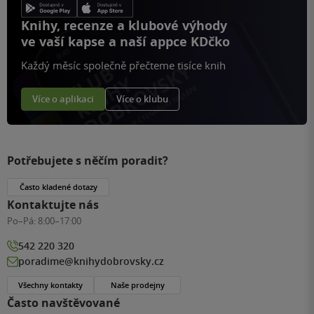
Knihy, recenze a klubové výhody
ve vaší kapse a naší appce KDčko
Každý měsíc společně přečteme tisíce knih
Více o aplikaci
Více o klubu
Potřebujete s něčím poradit?
Často kladené dotazy
Kontaktujte nás
Po–Pá:
8:00–17:00
542 220 320
poradime@knihydobrovsky.cz
Všechny kontakty
Naše prodejny
Často navštěvované