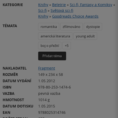
KATEGORIE
Knihy
»
Beletrie
»
Sci-fi, Fantasy a Komiksy
»
Sci-fi
»
Světová sci-fi
Knihy
»
Goodreads Choice Awards
TÉMATA
romantika
zfilmováno
dystopie
americká literatura
young adult
boj o přežití
+5
Přidat téma
NAKLADATEL
Fragment
ROZMĚR
149 x 234 x 58
DATUM VYDÁNÍ
1.05.2012
ISBN
978-80-253-1474-6
VAZBA
pevná vazba
HMOTNOST
1014 g
DATUM DOTISKU
1.05.2015
EAN
9788025314746