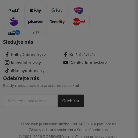
+ 17
Sledujte nás
KnihyDobrovsky.cz
Knižní závisláci
knihydobrovsky
@knihydobrovskycz
@knihydobrovsky
Odebírejte nás
Každý měsíc společně přečteme tisíce knih
Odebírat
Tento web je chráněn službou reCAPTCHA a platí pro něj
Zásady ochrany soukromí
a
Smluvní podmínky
.
© 2001–2026
DOBROVSKÝ s.r.o. Všechna práva vyhrazena.