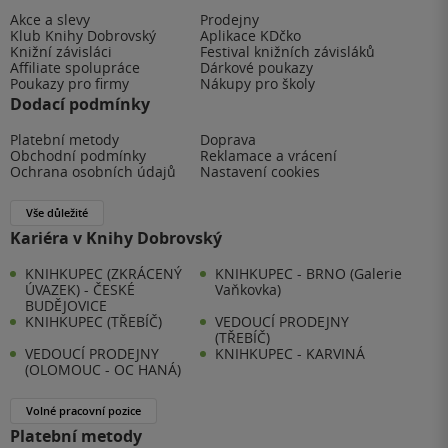
Akce a slevy
Prodejny
Klub Knihy Dobrovský
Aplikace KDčko
Knižní závisláci
Festival knižních závisláků
Affiliate spolupráce
Dárkové poukazy
Poukazy pro firmy
Nákupy pro školy
Dodací podmínky
Platební metody
Doprava
Obchodní podmínky
Reklamace a vrácení
Ochrana osobních údajů
Nastavení cookies
Vše důležité
Kariéra v Knihy Dobrovský
KNIHKUPEC (ZKRÁCENÝ
KNIHKUPEC - BRNO (Galerie
ÚVAZEK) - ČESKÉ
Vaňkovka)
BUDĚJOVICE
KNIHKUPEC (TŘEBÍČ)
VEDOUCÍ PRODEJNY
(TŘEBÍČ)
VEDOUCÍ PRODEJNY
KNIHKUPEC - KARVINÁ
(OLOMOUC - OC HANÁ)
Volné pracovní pozice
Platební metody