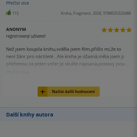
vidím já. Proto je pro mě Hunger games nejen kniha o
Přečíst
více
lásce, fantasy a dobrodružství, ale také o velkém
115
Kniha, Fragment, 2026, 9788025320488
zamyšlení.
ANONYM
registrovaný uživatel
Než jsem koupila knihu,viděla jsem film,přišlo mi,že to
není žánr pro náctileté...Ale kniha je úžasná,měla jsem ji
přečtenou za jeden večer.Je skvěle napsaná,postavy jsou v
ní mnohem lépe vykresleny,některé informace jsou v knize
Přečíst
více
oproti filmu jiné,například,reprodrozd,kterého Katnis nosí
113
Kniha, Fragment, 2026, 9788025320488
je podle filmu u jarmarku,podle knihy jo dostala od
Načíst další hodnocení
starostovi dcery...doporučuji přečíst
Další knihy autora