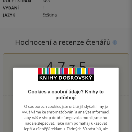
POČET STRAN
688
VYDÁNÍ
1
JAZYK
čeština
Hodnocení a recenze čtenářů
4.7
z
5
342
hodnocení čtenářů
Cookies a osobní údaje? Knihy to
potřebují.
264×
5 hvězdiček
O souborech cookies jste určitě již slyšeli. I my je
65×
4 hvězdičky
využíváme ke shromažďování a analýze informací,
13×
3 hvězdičky
aby náš e-shop dobře fungoval a mohli jsme ho
0×
2 hvězdičky
nadále zlepšovat. Také nám pomáhají ukazovat
0×
1 hvezdička
lepší a cílenější reklamu. Žádných 50 odstínů, ale