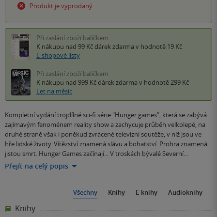
Produkt je vyprodaný.
Při zaslání zboží balíčkem
K nákupu nad 99 Kč
dárek zdarma
v hodnotě 19 Kč
E-shopové listy
Při zaslání zboží balíčkem
K nákupu nad 999 Kč
dárek zdarma
v hodnotě 299 Kč
Let na měsíc
Kompletní vydání trojdílné sci-fi série "Hunger games", která se zabývá
zajímavým fenoménem reality show a zachycuje průběh velkolepé, na
druhé straně však i poněkud zvrácené televizní soutěže, v níž jsou ve
hře lidské životy. Vítězství znamená slávu a bohatství. Prohra znamená
jistou smrt. Hunger Games začínají... V troskách bývalé Severní…
Přejít na celý popis
Všechny
Knihy
E-knihy
Audioknihy
Knihy