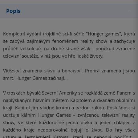
Popis
Kompletní vydání trojdílné sci-fi série "Hunger games", která
se zabývá zajímavým fenoménem reality show a zachycuje
průběh velkolepé, na druhé straně však i poněkud zvrácené
televizní soutěže, v níž jsou ve hře lidské životy.
Vítězství znamená slávu a bohatství. Prohra znamená jistou
smrt. Hunger Games začínají
...
V troskách bývalé Severní Ameriky se rozkládá země Panem s
nablýskaným hlavním městem Kapitolem a dvanácti okolními
kraji. Kapitol jim vládne krutou a tvrdou rukou. Poslušnost si
udržuje kláním Hunger Games – zvrácenou televizní reality
show, ve které každoročně jedna dívka a jeden chlapec z
každého kraje nedobrovolně bojují o život. Do hry však
vstupuje šestnáctiletá Katniss, která se nehodlá podřídit...