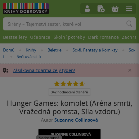
Vyhledávání
Bestsellery
Učebnice
Školní potřeby
Dark romance
Zachra
Nacházíte
Domů
Knihy
Beletrie
Sci-fi, Fantasy a Komiksy
Sci-
»
»
»
»
se
fi
Světová sci-fi
»
zde:
Zásilkovna zdarma celý týden!
Za
4.7
z
5
342 hodnocení čtenářů
hvězdiček
Hunger Games: komplet (Aréna smrti,
Vražedná pomsta, Síla vzdoru)
Autor
Suzanne Collinsová
Nedostupné