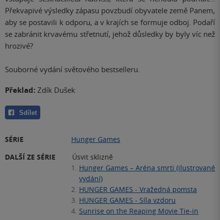
Překvapivé výsledky zápasu povzbudí obyvatele země Panem,
aby se postavili k odporu, a v krajích se formuje odboj. Podaří
se zabránit krvavému střetnutí, jehož důsledky by byly víc než
hrozivé?
Souborné vydání světového bestselleru.
Překlad:
Zdík Dušek
Sdílet
SÉRIE
Hunger Games
DALŠÍ ZE SÉRIE
Úsvit sklizně
1.
Hunger Games – Aréna smrti (ilustrované
vydání)
2.
HUNGER GAMES - Vražedná pomsta
3.
HUNGER GAMES - Síla vzdoru
4.
Sunrise on the Reaping Movie Tie-in