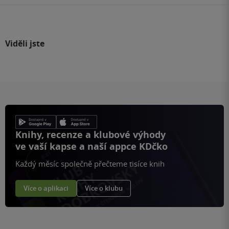
Viděli jste
Knihy, recenze a klubové výhody
ve vaší kapse a naší appce KDčko
Každý měsíc společně přečteme tisíce knih
Více o aplikaci
Více o klubu