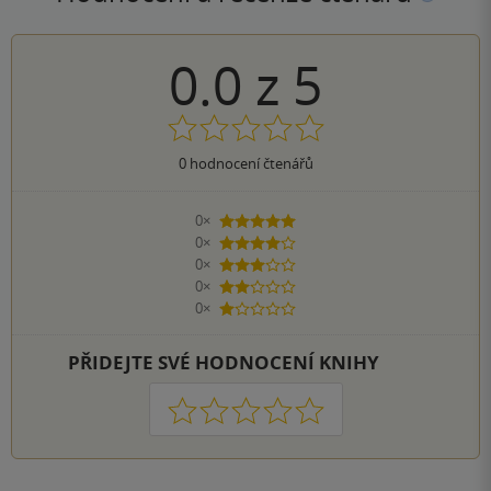
0.0
z
5
0
hodnocení čtenářů
0×
5 hvězdiček
0×
4 hvězdičky
0×
3 hvězdičky
0×
2 hvězdičky
0×
1 hvezdička
PŘIDEJTE SVÉ HODNOCENÍ KNIHY
1
2
3
4
5