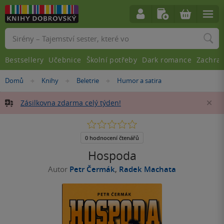
Vyhledávání
Bestsellery
Učebnice
Školní potřeby
Dark romance
Zachra
Nacházíte
Domů
Knihy
Beletrie
Humor a satira
»
»
»
se
zde:
Zásilkovna zdarma celý týden!
Za
0.0
z
5
0 hodnocení čtenářů
hvězdiček
Hospoda
Autor
Petr Čermák
,
Radek Machata