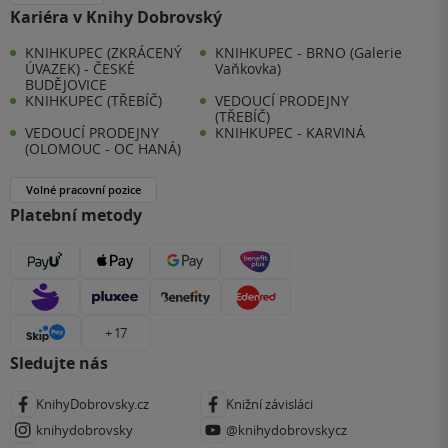
Kariéra v Knihy Dobrovský
KNIHKUPEC (ZKRÁCENÝ
KNIHKUPEC - BRNO (Galerie
ÚVAZEK) - ČESKÉ
Vaňkovka)
BUDĚJOVICE
KNIHKUPEC (TŘEBÍČ)
VEDOUCÍ PRODEJNY
(TŘEBÍČ)
VEDOUCÍ PRODEJNY
KNIHKUPEC - KARVINÁ
(OLOMOUC - OC HANÁ)
Volné pracovní pozice
Platební metody
+ 17
Sledujte nás
KnihyDobrovsky.cz
Knižní závisláci
knihydobrovsky
@knihydobrovskycz