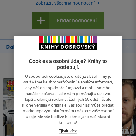
Zobrazit všechna hodnocení
Přidat hodnocení
Další knihy autora
Cookies a osobní údaje? Knihy to
potřebují.
O souborech cookies jste určitě již slyšeli. I my je
využíváme ke shromažďování a analýze informací,
aby náš e-shop dobře fungoval a mohli jsme ho
nadále zlepšovat. Také nám pomáhají ukazovat
lepší a cílenější reklamu. Žádných 50 odstínů, ale
klidně Vergilia v originále. Váš souhlas může předat
marketingovým platformám i některé vaše osobní
údaje. Ale vše bedlivě hlídáme. Jako naši vlastní
knihovnu!
Zjistit více