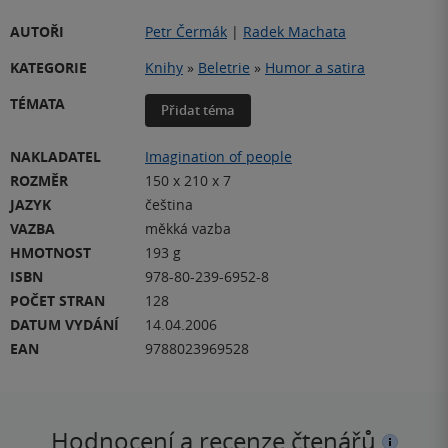
AUTOŘI
Petr Čermák
|
Radek Machata
KATEGORIE
Knihy
»
Beletrie
»
Humor a satira
TÉMATA
Přidat téma
NAKLADATEL
Imagination of people
ROZMĚR
150 x 210 x 7
JAZYK
čeština
VAZBA
měkká vazba
HMOTNOST
193 g
ISBN
978-80-239-6952-8
POČET STRAN
128
DATUM VYDÁNÍ
14.04.2006
EAN
9788023969528
Hodnocení a recenze čtenářů