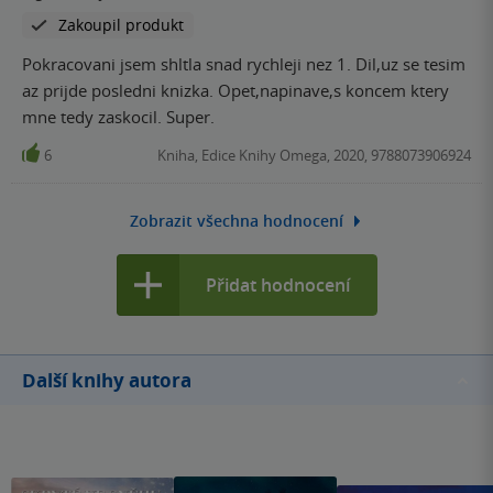
Zakoupil produkt
Pokracovani jsem shltla snad rychleji nez 1. Dil,uz se tesim
az prijde posledni knizka. Opet,napinave,s koncem ktery
mne tedy zaskocil. Super.
6
Kniha, Edice Knihy Omega, 2020, 9788073906924
Zobrazit všechna hodnocení
Přidat hodnocení
Další knihy autora