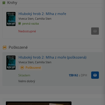
Knihy
Hluboký hrob 2: Mlha z moře
Viveca Sten
,
Camilla Sten
pevná vazba
Ned
Nedostupné
Poškozené
Hluboký hrob 2: Mlha z moře (poškozená)
Viveca Sten
,
Camilla Sten
Poškozené
Do k
Skladem
159 Kč
s DPH
Velmi dobrý