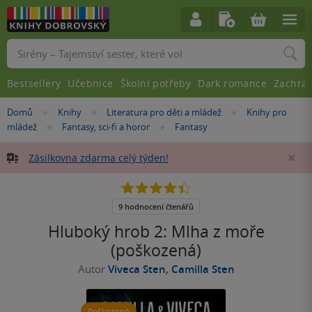
Vyhledávání
Bestsellery
Učebnice
Školní potřeby
Dark romance
Zachra
Nacházíte
Domů
Knihy
Literatura pro děti a mládež
Knihy pro
»
»
»
se
mládež
Fantasy, sci-fi a horor
Fantasy
»
»
zde:
Zásilkovna zdarma celý týden!
Za
4.4
z
5
9 hodnocení čtenářů
hvězdiček
Hluboký hrob 2: Mlha z moře
(poškozená)
Autor
Viveca Sten
,
Camilla Sten
Poškozené