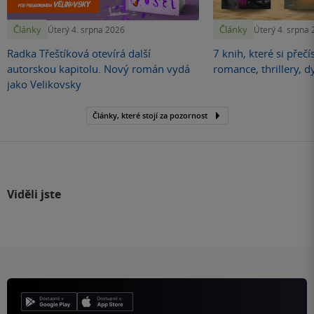
Články
Články
Úterý 4. srpna 2026
Úterý 4. srpna
Radka Třeštíková otevírá další
7 knih, které si přečí
autorskou kapitolu. Nový román vydá
romance, thrillery, d
jako Velikovsky
Články, které stojí za pozornost
Viděli jste