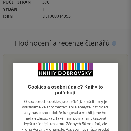
POČET STRAN
376
VYDÁNÍ
1
ISBN
DEF0000149931
Hodnocení a recenze čtenářů
4.4
z
5
Cookies a osobní údaje? Knihy to
9
hodnocení čtenářů
potřebují.
O souborech cookies jste určitě již slyšeli. I my je
6×
5 hvězdiček
využíváme ke shromažďování a analýze informací,
1×
4 hvězdičky
aby náš e-shop dobře fungoval a mohli jsme ho
2×
3 hvězdičky
nadále zlepšovat. Také nám pomáhají ukazovat
0×
2 hvězdičky
lepší a cílenější reklamu. Žádných 50 odstínů, ale
0×
1 hvezdička
klidně Vergilia v originále. Váš souhlas může předat