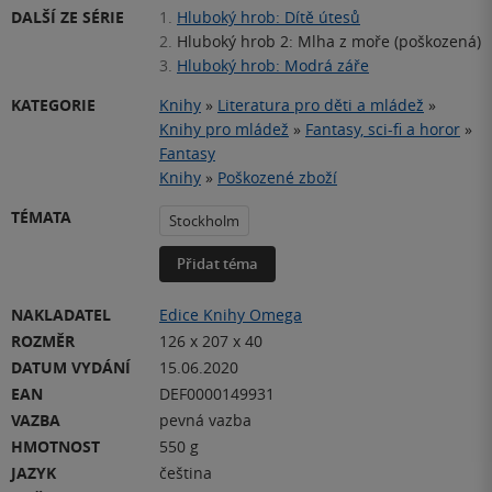
DALŠÍ ZE SÉRIE
1.
Hluboký hrob: Dítě útesů
2.
Hluboký hrob 2: Mlha z moře (poškozená)
3.
Hluboký hrob: Modrá záře
KATEGORIE
Knihy
»
Literatura pro děti a mládež
»
Knihy pro mládež
»
Fantasy, sci-fi a horor
»
Fantasy
Knihy
»
Poškozené zboží
TÉMATA
Stockholm
Přidat téma
NAKLADATEL
Edice Knihy Omega
ROZMĚR
126 x 207 x 40
DATUM VYDÁNÍ
15.06.2020
EAN
DEF0000149931
VAZBA
pevná vazba
HMOTNOST
550 g
JAZYK
čeština