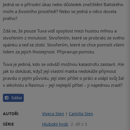
Jedná se o přírodní úkaz nebo důsledek znečištění Baltského
moře a životního prostředí? Nebo se jedná o něco docela
jiného?
Zdá se, že pouze Tuva vidí spojitost mezi hustou mlhou a
stvořením z minulosti. Stvořením, které se probralo ze svého
spánku a teď se zlobí. Stvořením, které se chce pomstít všem
lidem za jejich lhostejnost. Připravuje pomstu.
Tuva je jediná, kdo se odváží možnou katastrofu zastavit. Ale
jak to dokázat, když její vlastní matka nedokáže přijmout
pravdu o jejím původu, její otec přišel o práci a utápí svůj žal
v alkoholu a Rasmus – její nejlepší přítel – ji najednou zradí?
Sdílet
AUTOŘI
Viveca Sten
|
Camilla Sten
SÉRIE
Hluboký hrob
2. díl z 3