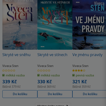
Skryté ve sněhu
Skryté ve stínech
Ve jménu pravdy
Viveca Sten
Viveca Sten
Viveca Sten
0.0
0.0
4.0
z
z
z
měkká vazba
měkká vazba
pevná vazba
5
5
5
hvězdiček
hvězdiček
hvězdiček
339 Kč
330 Kč
321 Kč
Běžně
379 Kč
Běžně
369 Kč
Běžně
359 Kč
Do košíku
Do košíku
Do košíku
Všechny knihy autora