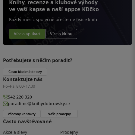
Knihy, recenze a klubové výhody
ve vaší kapse a naší appce KDčko
Každý měsíc společně přečteme tisíce knih
Více o aplikaci
Více o klubu
Potřebujete s něčím poradit?
Často kladené dotazy
Kontaktujte nás
Po–Pá:
8:00–17:00
542 220 320
poradime@knihydobrovsky.cz
Všechny kontakty
Naše prodejny
Často navštěvované
Akce a slevy
Prodejny