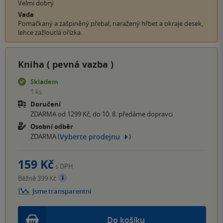
Velmi dobrý
Vada
Pomačkaný a zašpiněný přebal, naražený hřbet a okraje desek,
lehce zažloutlá ořízka.
Kniha (
pevná vazba
)
Skladem
1 ks
Doručení
ZDARMA od 1299 Kč, do 10. 8. předáme dopravci
Osobní odběr
Vyberte prodejnu
ZDARMA (
)
159 Kč
s DPH
Běžně 399 Kč
Jsme transparentní
Do košíku