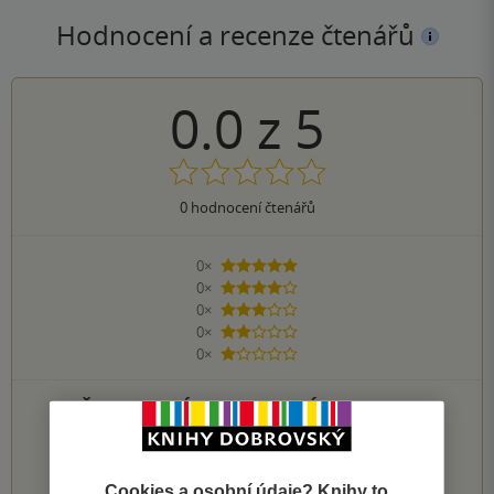
Hodnocení a recenze čtenářů
0.0
z
5
0
hodnocení čtenářů
0×
5 hvězdiček
0×
4 hvězdičky
0×
3 hvězdičky
0×
2 hvězdičky
0×
1 hvezdička
PŘIDEJTE SVÉ HODNOCENÍ KNIHY
1
2
3
4
5
Cookies a osobní údaje? Knihy to