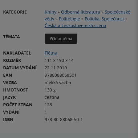
KATEGORIE
Knihy
»
Odborná literatura
»
Společenské
vědy
»
Politologie
»
Politika, Společnost
»
Česká a československá scéna
TÉMATA
Přidat téma
NAKLADATEL
Flétna
ROZMĚR
111 x 190 x 14
DATUM VYDÁNÍ
22.11.2019
EAN
9788088068501
VAZBA
měkká vazba
HMOTNOST
130 g
JAZYK
čeština
POČET STRAN
128
VYDÁNÍ
1
ISBN
978-80-88068-50-1