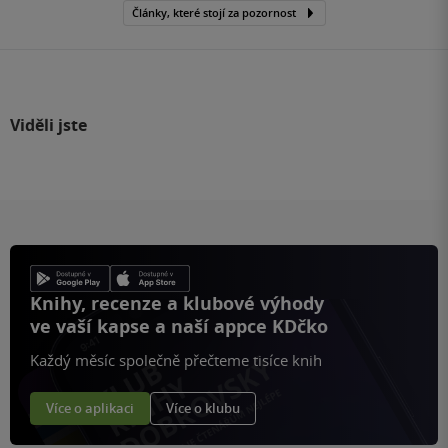
Články, které stojí za pozornost
Viděli jste
Knihy, recenze a klubové výhody
ve vaší kapse a naší appce KDčko
Každý měsíc společně přečteme tisíce knih
Více o aplikaci
Více o klubu