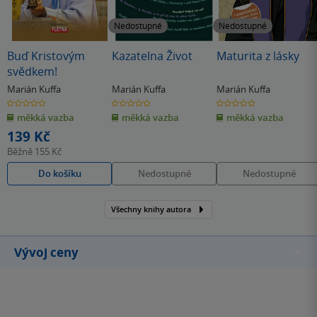
Nedostupné
Nedostupné
Buď Kristovým
Kazatelna Život
Maturita z lásky
svědkem!
Marián Kuffa
Marián Kuffa
Marián Kuffa
0.0
0.0
0.0
z
z
z
měkká vazba
měkká vazba
měkká vazba
5
5
5
hvězdiček
hvězdiček
hvězdiček
139 Kč
Běžně
155 Kč
Do košíku
Nedostupné
Nedostupné
Všechny knihy autora
Vývoj ceny