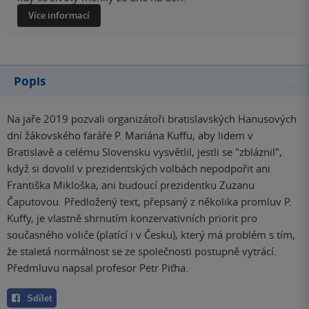
Více informací
Popis
Na jaře 2019 pozvali organizátoři bratislavských Hanusových
dní žákovského faráře P. Mariána Kuffu, aby lidem v
Bratislavě a celému Slovensku vysvětlil, jestli se "zbláznil",
když si dovolil v prezidentských volbách nepodpořit ani
Františka Mikloška, ani budoucí prezidentku Zuzanu
Čaputovou. Předložený text, přepsaný z několika promluv P.
Kuffy, je vlastně shrnutím konzervativních priorit pro
současného voliče (platící i v Česku), který má problém s tím,
že staletá normálnost se ze společnosti postupně vytrácí.
Předmluvu napsal profesor Petr Piťha.
Sdílet