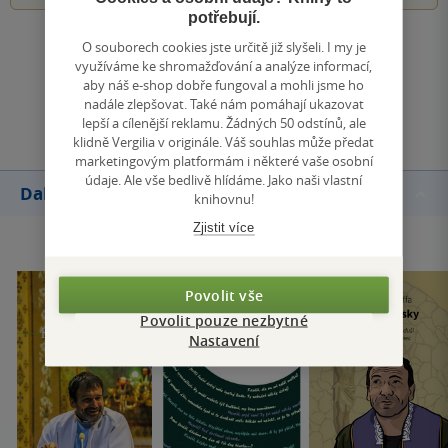
potřebují.
O souborech cookies jste určitě již slyšeli. I my je
Zobrazit všechna hodnocení
využíváme ke shromažďování a analýze informací,
aby náš e-shop dobře fungoval a mohli jsme ho
nadále zlepšovat. Také nám pomáhají ukazovat
Přidat hodnocení
lepší a cílenější reklamu. Žádných 50 odstínů, ale
klidně Vergilia v originále. Váš souhlas může předat
marketingovým platformám i některé vaše osobní
údaje. Ale vše bedlivě hlídáme. Jako naši vlastní
Další knihy autora
knihovnu!
Zjistit více
Povolit vše
Povolit pouze nezbytné
Nastavení