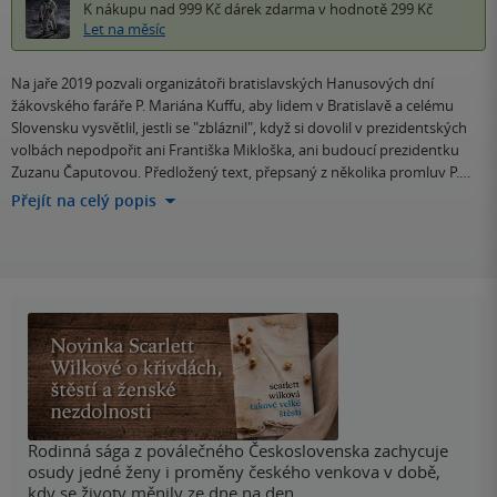
K nákupu nad 999 Kč
dárek zdarma
v hodnotě 299 Kč
Let na měsíc
Na jaře 2019 pozvali organizátoři bratislavských Hanusových dní
žákovského faráře P. Mariána Kuffu, aby lidem v Bratislavě a celému
Slovensku vysvětlil, jestli se "zbláznil", když si dovolil v prezidentských
volbách nepodpořit ani Františka Mikloška, ani budoucí prezidentku
Zuzanu Čaputovou. Předložený text, přepsaný z několika promluv P.…
Přejít na celý popis
Rodinná sága z poválečného Československa zachycuje
osudy jedné ženy i proměny českého venkova v době,
kdy se životy měnily ze dne na den.