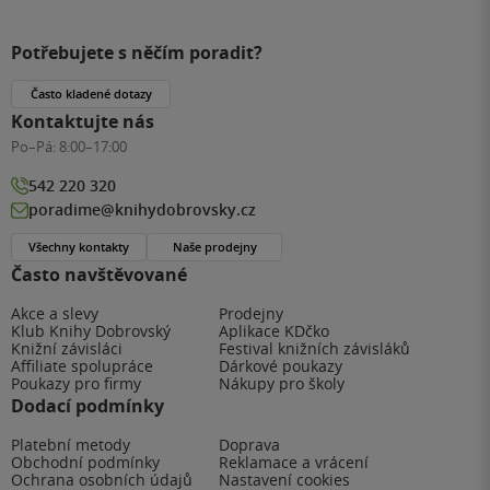
Potřebujete s něčím poradit?
Často kladené dotazy
Kontaktujte nás
Po–Pá:
8:00–17:00
542 220 320
poradime@knihydobrovsky.cz
Všechny kontakty
Naše prodejny
Často navštěvované
Akce a slevy
Prodejny
Klub Knihy Dobrovský
Aplikace KDčko
Knižní závisláci
Festival knižních závisláků
Affiliate spolupráce
Dárkové poukazy
Poukazy pro firmy
Nákupy pro školy
Dodací podmínky
Platební metody
Doprava
Obchodní podmínky
Reklamace a vrácení
Ochrana osobních údajů
Nastavení cookies