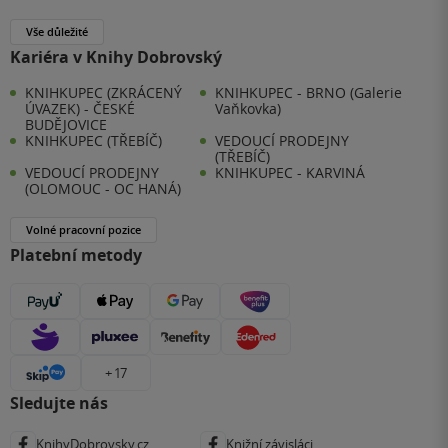
Vše důležité
Kariéra v Knihy Dobrovský
KNIHKUPEC (ZKRÁCENÝ
KNIHKUPEC - BRNO (Galerie
ÚVAZEK) - ČESKÉ
Vaňkovka)
BUDĚJOVICE
KNIHKUPEC (TŘEBÍČ)
VEDOUCÍ PRODEJNY
(TŘEBÍČ)
VEDOUCÍ PRODEJNY
KNIHKUPEC - KARVINÁ
(OLOMOUC - OC HANÁ)
Volné pracovní pozice
Platební metody
+ 17
Sledujte nás
KnihyDobrovsky.cz
Knižní závisláci