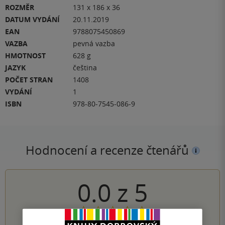
ROZMĚR
131 x 186 x 36
DATUM VYDÁNÍ
20.11.2019
EAN
9788075450869
VAZBA
pevná vazba
HMOTNOST
628 g
JAZYK
čeština
POČET STRAN
1408
VYDÁNÍ
1
ISBN
978-80-7545-086-9
Hodnocení a recenze čtenářů
0.0
z
5