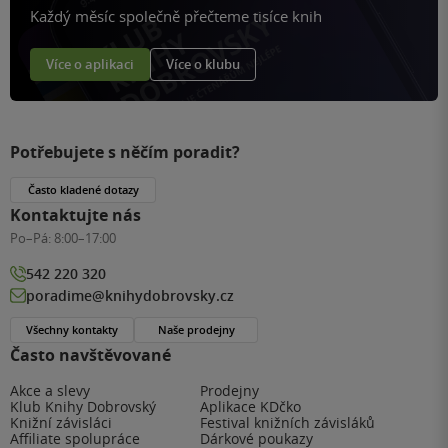
Každý měsíc společně přečteme tisíce knih
Více o aplikaci
Více o klubu
Potřebujete s něčím poradit?
Často kladené dotazy
Kontaktujte nás
Po–Pá:
8:00–17:00
542 220 320
poradime@knihydobrovsky.cz
Všechny kontakty
Naše prodejny
Často navštěvované
Akce a slevy
Prodejny
Klub Knihy Dobrovský
Aplikace KDčko
Knižní závisláci
Festival knižních závisláků
Affiliate spolupráce
Dárkové poukazy