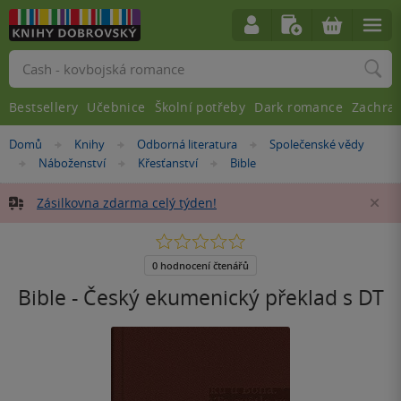
Vyhledávání
Bestsellery
Učebnice
Školní potřeby
Dark romance
Zachra
Nacházíte
Domů
Knihy
Odborná literatura
Společenské vědy
»
»
»
se
Náboženství
Křesťanství
Bible
»
»
»
zde:
Zásilkovna zdarma celý týden!
Za
0.0
z
5
0 hodnocení čtenářů
hvězdiček
Bible - Český ekumenický překlad s DT