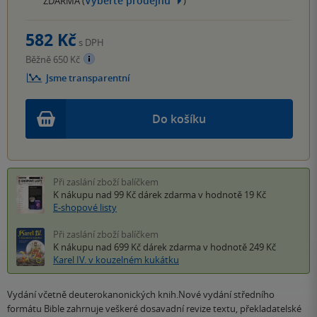
Vyberte prodejnu
ZDARMA (
)
582 Kč
s DPH
Běžně 650 Kč
Jsme transparentní
Do košíku
Při zaslání zboží balíčkem
K nákupu nad 99 Kč
dárek zdarma
v hodnotě 19 Kč
E-shopové listy
Při zaslání zboží balíčkem
K nákupu nad 699 Kč
dárek zdarma
v hodnotě 249 Kč
Karel IV. v kouzelném kukátku
Vydání včetně deuterokanonických knih.Nové vydání středního
formátu Bible zahrnuje veškeré dosavadní revize textu, překladatelské