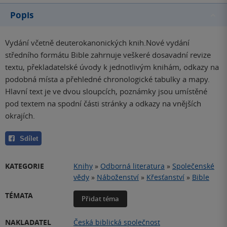
Popis
Vydání včetně deuterokanonických knih.Nové vydání
středního formátu Bible zahrnuje veškeré dosavadní revize
textu, překladatelské úvody k jednotlivým knihám, odkazy na
podobná místa a přehledné chronologické tabulky a mapy.
Hlavní text je ve dvou sloupcích, poznámky jsou umístěné
pod textem na spodní části stránky a odkazy na vnějších
okrajích.
Sdílet
KATEGORIE
Knihy
»
Odborná literatura
»
Společenské
vědy
»
Náboženství
»
Křesťanství
»
Bible
TÉMATA
Přidat téma
NAKLADATEL
Česká biblická společnost