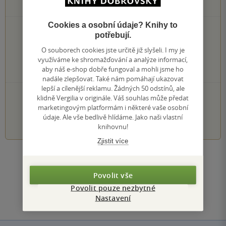
0
hodnocení čtenářů
Cookies a osobní údaje? Knihy to
0×
5 hvězdiček
potřebují.
0×
4 hvězdičky
O souborech cookies jste určitě již slyšeli. I my je
0×
3 hvězdičky
využíváme ke shromažďování a analýze informací,
0×
2 hvězdičky
aby náš e-shop dobře fungoval a mohli jsme ho
0×
1 hvezdička
nadále zlepšovat. Také nám pomáhají ukazovat
lepší a cílenější reklamu. Žádných 50 odstínů, ale
PŘIDEJTE SVÉ HODNOCENÍ KNIHY
klidně Vergilia v originále. Váš souhlas může předat
marketingovým platformám i některé vaše osobní
1
2
3
4
5
údaje. Ale vše bedlivě hlídáme. Jako naši vlastní
knihovnu!
Zjistit více
Zobrazit všechna hodnocení
Povolit vše
Povolit pouze nezbytné
Přidat hodnocení
Nastavení