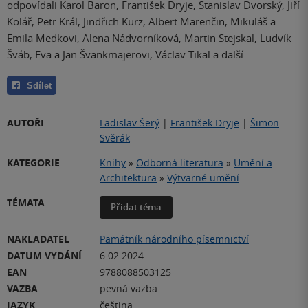
odpovídali Karol Baron, František Dryje, Stanislav Dvorský, Jiří
Kolář, Petr Král, Jindřich Kurz, Albert Marenčin, Mikuláš a
Emila Medkovi, Alena Nádvorníková, Martin Stejskal, Ludvík
Šváb, Eva a Jan Švankmajerovi, Václav Tikal a další.
Sdílet
AUTOŘI
Ladislav Šerý
|
František Dryje
|
Šimon
Svěrák
KATEGORIE
Knihy
»
Odborná literatura
»
Umění a
Architektura
»
Výtvarné umění
TÉMATA
Přidat téma
NAKLADATEL
Památník národního písemnictví
DATUM VYDÁNÍ
6.02.2024
EAN
9788088503125
VAZBA
pevná vazba
JAZYK
čeština