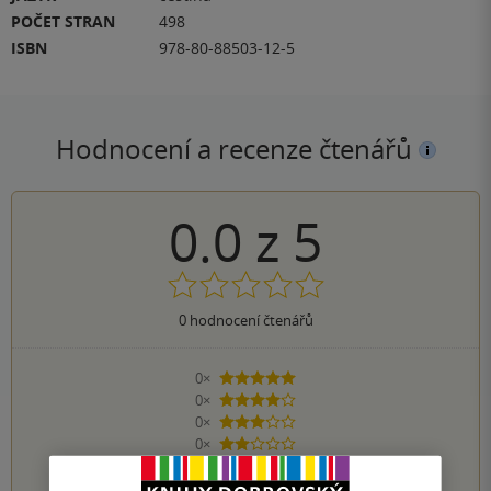
POČET STRAN
498
ISBN
978-80-88503-12-5
Hodnocení a recenze čtenářů
0.0
z
5
0
hodnocení čtenářů
0×
5 hvězdiček
0×
4 hvězdičky
0×
3 hvězdičky
0×
2 hvězdičky
0×
1 hvezdička