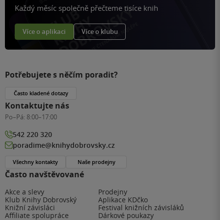
Každý měsíc společně přečteme tisíce knih
Více o aplikaci
Více o klubu
Potřebujete s něčím poradit?
Často kladené dotazy
Kontaktujte nás
Po–Pá:
8:00–17:00
542 220 320
poradime@knihydobrovsky.cz
Všechny kontakty
Naše prodejny
Často navštěvované
Akce a slevy
Prodejny
Klub Knihy Dobrovský
Aplikace KDčko
Knižní závisláci
Festival knižních závisláků
Affiliate spolupráce
Dárkové poukazy