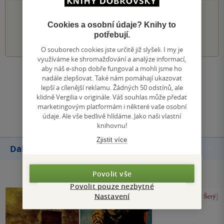
PŘIDEJTE SVÉ HODNOCENÍ KNIHY
Cookies a osobní údaje? Knihy to
1
2
3
4
5
potřebují.
O souborech cookies jste určitě již slyšeli. I my je
využíváme ke shromažďování a analýze informací,
aby náš e-shop dobře fungoval a mohli jsme ho
Zobrazit všechna hodnocení
nadále zlepšovat. Také nám pomáhají ukazovat
lepší a cílenější reklamu. Žádných 50 odstínů, ale
klidně Vergilia v originále. Váš souhlas může předat
Přidat hodnocení
marketingovým platformám i některé vaše osobní
údaje. Ale vše bedlivě hlídáme. Jako naši vlastní
knihovnu!
Zjistit více
Další knihy autora
Povolit vše
Povolit pouze nezbytné
Nastavení