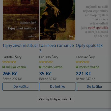
Tajný život institucí
Laserová romance
Opilý spolužák
3
Ladislav Šerý
Ladislav Šerý
Ladislav Šerý
0.0
0.0
0.0
z
z
z
měkká vazba
měkká vazba
měkká vazba
5
5
5
hvězdiček
hvězdiček
hvězdiček
266 Kč
35 Kč
221 Kč
Běžně
297 Kč
Běžně
39 Kč
Běžně
247 Kč
Do košíku
Do košíku
Do košíku
Všechny knihy autora