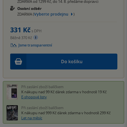
ZDARMA od 1299 Kč, do 14. 8. předáme dopravci
Osobní odběr
Vyberte prodejnu
ZDARMA (
)
331 Kč
s DPH
Běžně 370 Kč
Jsme transparentní
Do košíku
Při zaslání zboží balíčkem
K nákupu nad 99 Kč
dárek zdarma
v hodnotě 19 Kč
E-shopové listy
Při zaslání zboží balíčkem
K nákupu nad 999 Kč
dárek zdarma
v hodnotě 299 Kč
Let na měsíc