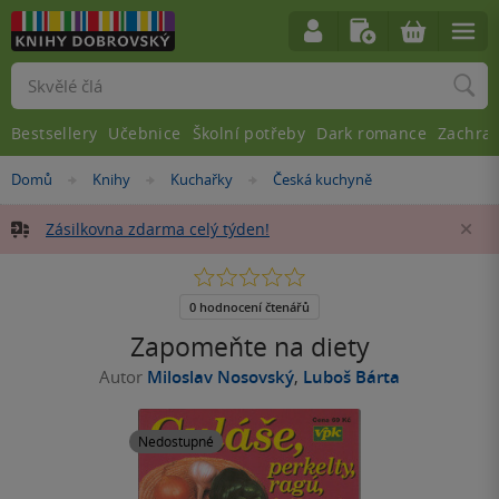
Vyhledávání
Bestsellery
Učebnice
Školní potřeby
Dark romance
Zachra
Nacházíte
Domů
Knihy
Kuchařky
Česká kuchyně
»
»
»
se
zde:
Zásilkovna zdarma celý týden!
Za
0.0
z
5
0 hodnocení čtenářů
hvězdiček
Zapomeňte na diety
Autor
Miloslav Nosovský
,
Luboš Bárta
Nedostupné