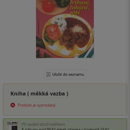
Uložit do seznamu
Kniha (
měkká vazba
)
Produkt je vyprodaný.
Při zaslání zboží balíčkem
K nákupu nad 99 Kč
dárek zdarma
v hodnotě 19 Kč