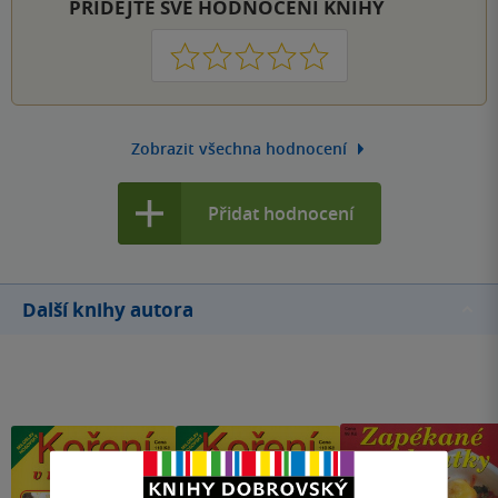
PŘIDEJTE SVÉ HODNOCENÍ KNIHY
1
2
3
4
5
Zobrazit všechna hodnocení
Přidat hodnocení
Další knihy autora