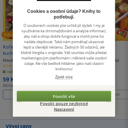
Cookies a osobní údaje? Knihy to
potřebují.
O souborech cookies jste určitě již slyšeli. I my je
využíváme ke shromažďování a analýze informací,
Poškozené
Nedostupné
Nedostupné
aby náš e-shop dobře fungoval a mohli jsme ho
nadále zlepšovat. Také nám pomáhají ukazovat
Koření v naší
Koření v naší
Zapékané
lepší a cílenější reklamu. Žádných 50 odstínů, ale
klidně Vergilia v originále. Váš souhlas může předat
kuchyni
kuchyni
pochoutky
marketingovým platformám i některé vaše osobní
(poškozená)
Miloslav Nosovský
Miloslav Nosovský
Miloslav Nosovský
údaje. Ale vše bedlivě hlídáme. Jako naši vlastní
0.0
0.0
0.0
knihovnu!
z
z
z
měkká vazba
měkká vazba
měkká vazba
5
5
5
hvězdiček
hvězdiček
hvězdiček
Zjistit více
59 Kč
Běžně
110 Kč
Do košíku
Nedostupné
Nedostupné
Povolit vše
Povolit pouze nezbytné
Nastavení
Všechny knihy autora
Vývoj ceny