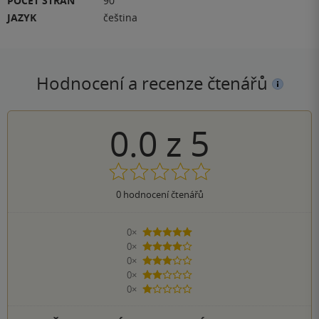
POČET STRAN
90
JAZYK
čeština
Hodnocení a recenze čtenářů
0.0
z
5
0
hodnocení čtenářů
0×
5 hvězdiček
0×
4 hvězdičky
0×
3 hvězdičky
0×
2 hvězdičky
0×
1 hvezdička