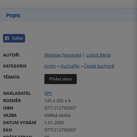
Popis
Sdílet
AUTOŘI
Miloslav Nosovský
|
Luboš Bárta
KATEGORIE
Knihy
»
Kuchařky
»
Česká kuchyně
TÉMATA
Přidat téma
NAKLADATEL
VPK
ROZMĚR
145 x 205 x 6
ISBN
9771212792007
VAZBA
měkká vazba
DATUM VYDÁNÍ
1.01.2000
EAN
9771212792007