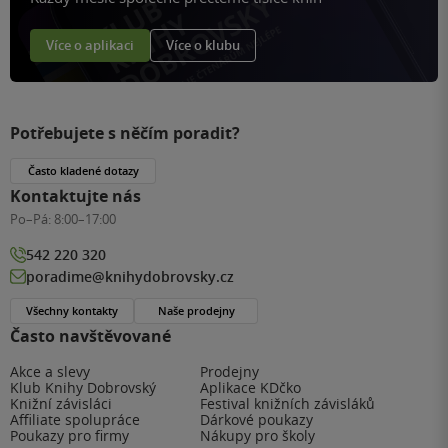
Více o aplikaci
Více o klubu
Potřebujete s něčím poradit?
Často kladené dotazy
Kontaktujte nás
Po–Pá:
8:00–17:00
542 220 320
poradime@knihydobrovsky.cz
Všechny kontakty
Naše prodejny
Často navštěvované
Akce a slevy
Prodejny
Klub Knihy Dobrovský
Aplikace KDčko
Knižní závisláci
Festival knižních závisláků
Affiliate spolupráce
Dárkové poukazy
Poukazy pro firmy
Nákupy pro školy