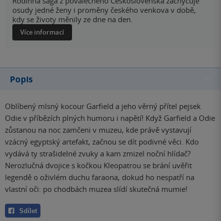
Rodinná sága z poválečného Československa zachycuje
osudy jedné ženy i proměny českého venkova v době,
kdy se životy měnily ze dne na den.
Více informací
Popis
Oblíbený mlsný kocour Garfield a jeho věrný přítel pejsek
Odie v příbězích plných humoru i napětí! Když Garfield a Odie
zůstanou na noc zamčeni v muzeu, kde právě vystavují
vzácný egyptský artefakt, začnou se dít podivné věci. Kdo
vydává ty strašidelné zvuky a kam zmizel noční hlídač?
Nerozlučná dvojice s kočkou Kleopatrou se brání uvěřit
legendě o oživlém duchu faraona, dokud ho nespatří na
vlastní oči: po chodbách muzea slídí skutečná mumie!
Sdílet