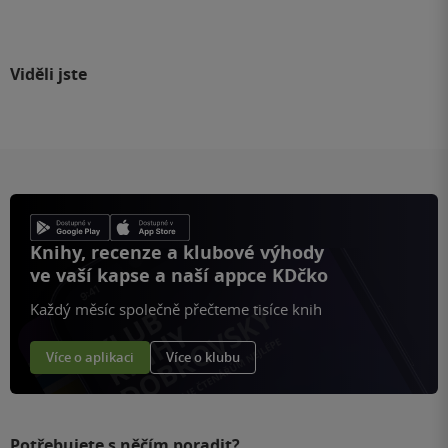
Viděli jste
Knihy, recenze a klubové výhody
ve vaší kapse a naší appce KDčko
Každý měsíc společně přečteme tisíce knih
Více o aplikaci
Více o klubu
Potřebujete s něčím poradit?