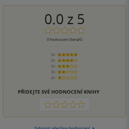
0.0
z
5
0
hodnocení čtenářů
0×
5 hvězdiček
0×
4 hvězdičky
0×
3 hvězdičky
0×
2 hvězdičky
0×
1 hvezdička
PŘIDEJTE SVÉ HODNOCENÍ KNIHY
1
2
3
4
5
Zobrazit všechna hodnocení