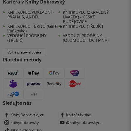
Kariéra v Knihy Dobrovský
KNIHKUPEC/POKLADNÍ -
KNIHKUPEC (ZKRÁCENÝ
PRAHA 5, ANDĚL
ÚVAZEK) - ČESKÉ
BUDĚJOVICE
KNIHKUPEC - BRNO (Galerie
KNIHKUPEC (TŘEBÍČ)
Vaňkovka)
VEDOUCÍ PRODEJNY
VEDOUCÍ PRODEJNY
(TŘEBÍČ)
(OLOMOUC - OC HANÁ)
Volné pracovní pozice
Platební metody
+ 17
Sledujte nás
KnihyDobrovsky.cz
Knižní závisláci
knihydobrovsky
@knihydobrovskycz
@knihydobrovsky