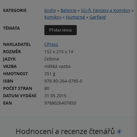
KATEGORIE
Knihy
»
Beletrie
»
Sci-fi, Fantasy a Komiksy
»
Komiksy
»
Humorné
»
Garfield
TÉMATA
Přidat téma
NAKLADATEL
CPress
ROZMĚR
152 x 215 x 14
JAZYK
čeština
VAZBA
měkká vazba
HMOTNOST
251 g
ISBN
978-80-264-0785-0
POČET STRAN
80
DATUM VYDÁNÍ
31.05.2015
EAN
9788026407850
Hodnocení a recenze čtenářů