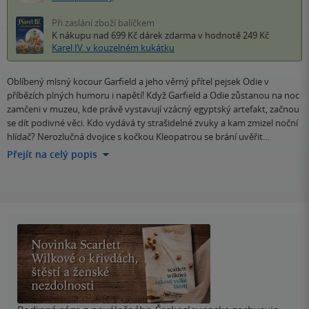
Při zaslání zboží balíčkem
K nákupu nad 699 Kč
dárek zdarma
v hodnotě 249 Kč
Karel IV. v kouzelném kukátku
Oblíbený mlsný kocour Garfield a jeho věrný přítel pejsek Odie v
příbězích plných humoru i napětí! Když Garfield a Odie zůstanou na noc
zamčeni v muzeu, kde právě vystavují vzácný egyptský artefakt, začnou
se dít podivné věci. Kdo vydává ty strašidelné zvuky a kam zmizel noční
hlídač? Nerozlučná dvojice s kočkou Kleopatrou se brání uvěřit…
Přejít na celý popis