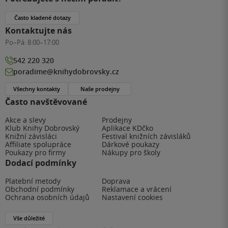
Často kladené dotazy
Kontaktujte nás
Po–Pá:
8:00–17:00
542 220 320
poradime@knihydobrovsky.cz
Všechny kontakty
Naše prodejny
Často navštěvované
Akce a slevy
Prodejny
Klub Knihy Dobrovský
Aplikace KDčko
Knižní závisláci
Festival knižních závisláků
Affiliate spolupráce
Dárkové poukazy
Poukazy pro firmy
Nákupy pro školy
Dodací podmínky
Platební metody
Doprava
Obchodní podmínky
Reklamace a vrácení
Ochrana osobních údajů
Nastavení cookies
Vše důležité