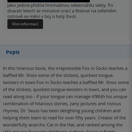
Jako jediná přežila hromadnou sebevraždu sekty. Po
dvaceti letech se minulost vrací a festival na odlehlém
ostrově se mění v boj o holý život.
Více informací
Popis
In this hilarious book, the irrepressible Fox in Socks teaches a
baffled Mr. Knox some of the slickest, quickest tongue-
twisters in town.Fox in Socks teaches a baffled Mr. Knox some
of the slickest, quickest tongue-twisters in town, and you can
read along too - if your tongue can manage it!With his unique
combination of hilarious stories, zany pictures and riotous
rhymes, Dr. Seuss has been delighting young children and
helping them learn to read for over fifty years. Creator of the
wonderfully anarchic Cat in the Hat, and ranked among the
UK's top ten favourite children's authors, Seuss is firmly