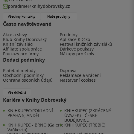
poradime@knihydobrovsky.cz
Všechny kontakty
Naše prodejny
Často navštěvované
Akce a slevy
Prodejny
Klub Knihy Dobrovský
Aplikace KDčko
Knižní závisláci
Festival knižních závisláků
Affiliate spolupráce
Dárkové poukazy
Poukazy pro firmy
Nákupy pro školy
Dodací podmínky
Platební metody
Doprava
Obchodní podmínky
Reklamace a vrácení
Ochrana osobních údajů
Nastavení cookies
Vše důležité
Kariéra v Knihy Dobrovský
KNIHKUPEC/POKLADNÍ -
KNIHKUPEC (ZKRÁCENÝ
PRAHA 5, ANDĚL
ÚVAZEK) - ČESKÉ
BUDĚJOVICE
KNIHKUPEC - BRNO (Galerie
KNIHKUPEC (TŘEBÍČ)
Vaňkovka)