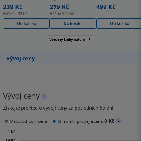
hvězdiček
hvězdiček
hvězdiček
239 Kč
279 Kč
499 Kč
Běžně
299 Kč
Běžně
349 Kč
Do košíku
Do košíku
Do košíku
Všechny knihy autora
Vývoj ceny
Vývoj ceny
Získejte přehled o vývoji ceny za posledních 60 dní.
0 Kč
Maloobchodní cena
Minimální prodejní cena: