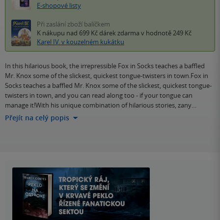
E-shopové listy
Při zaslání zboží balíčkem
K nákupu nad 699 Kč
dárek zdarma
v hodnotě 249 Kč
Karel IV. v kouzelném kukátku
In this hilarious book, the irrepressible Fox in Socks teaches a baffled
Mr. Knox some of the slickest, quickest tongue-twisters in town.Fox in
Socks teaches a baffled Mr. Knox some of the slickest, quickest tongue-
twisters in town, and you can read along too - if your tongue can
manage it!With his unique combination of hilarious stories, zany…
Přejít na celý popis