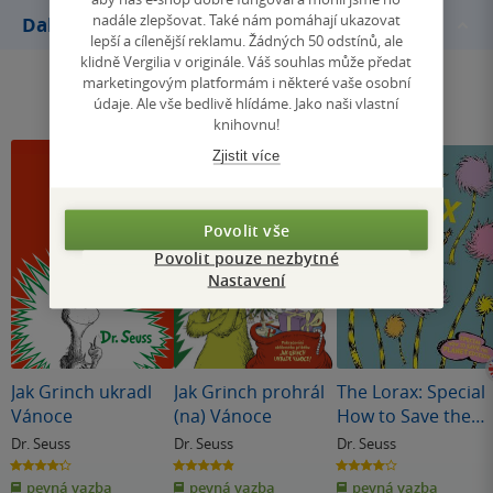
nadále zlepšovat. Také nám pomáhají ukazovat
Další knihy autora
lepší a cílenější reklamu. Žádných 50 odstínů, ale
klidně Vergilia v originále. Váš souhlas může předat
marketingovým platformám i některé vaše osobní
údaje. Ale vše bedlivě hlídáme. Jako naši vlastní
knihovnu!
Zjistit více
Povolit vše
Povolit pouze nezbytné
Nastavení
Jak Grinch ukradl
Jak Grinch prohrál
The Lorax: Special
Vánoce
(na) Vánoce
How to Save the
Planet edition
Dr. Seuss
Dr. Seuss
Dr. Seuss
4.3
4.9
4.0
z
z
z
pevná vazba
pevná vazba
pevná vazba
5
5
5