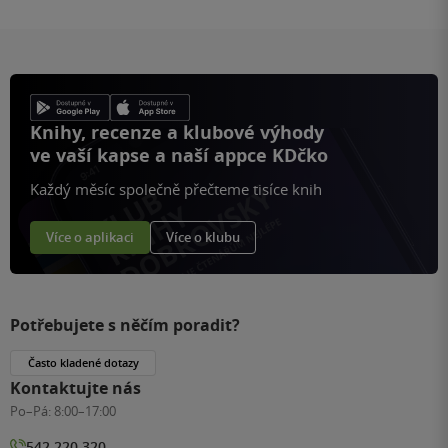
Knihy, recenze a klubové výhody
ve vaší kapse a naší appce KDčko
Každý měsíc společně přečteme tisíce knih
Více o aplikaci
Více o klubu
Potřebujete s něčím poradit?
Často kladené dotazy
Kontaktujte nás
Po–Pá:
8:00–17:00
542 220 320