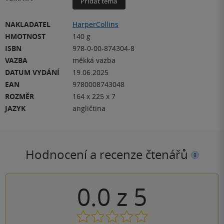
Přidat téma
NAKLADATEL
HarperCollins
HMOTNOST
140 g
ISBN
978-0-00-874304-8
VAZBA
měkká vazba
DATUM VYDÁNÍ
19.06.2025
EAN
9780008743048
ROZMĚR
164 x 225 x 7
JAZYK
angličtina
Hodnocení a recenze čtenářů
0.0
z
5