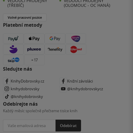
VEDOUCÍ PRODEJNY
VEDOUCÍ PRODEJNY
(TŘEBÍČ)
(OLOMOUC - OC HANÁ)
Volné pracovní pozice
Platební metody
+ 17
Sledujte nás
KnihyDobrovsky.cz
Knižní závisláci
knihydobrovsky
@knihydobrovskycz
@knihydobrovsky
Odebírejte nás
Každý měsíc společně přečteme tisíce knih
Odebírat