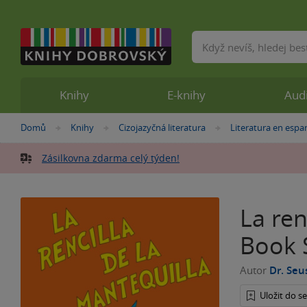
Vyhledávání
Knihy
E-knihy
Aud
Nacházíte
Domů
Knihy
Cizojazyčná literatura
Literatura en espa
»
»
»
se
zde:
Zásilkovna zdarma celý týden!
La ren
Book 
Autor
Dr. Seu
Uložit do 