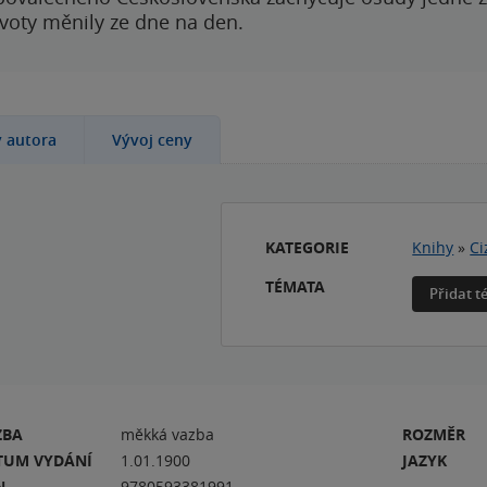
ivoty měnily ze dne na den.
y autora
Vývoj ceny
KATEGORIE
Knihy
»
Ci
TÉMATA
Přidat 
ZBA
měkká vazba
ROZMĚR
TUM VYDÁNÍ
1.01.1900
JAZYK
N
9780593381991