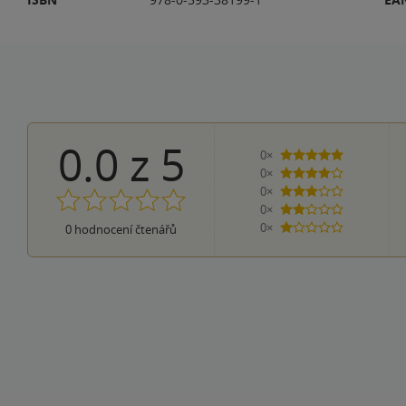
0.0
z
5
0×
5 hvězdiček
0×
4 hvězdičky
0×
3 hvězdičky
0×
2 hvězdičky
0×
0
hodnocení čtenářů
1 hvezdička