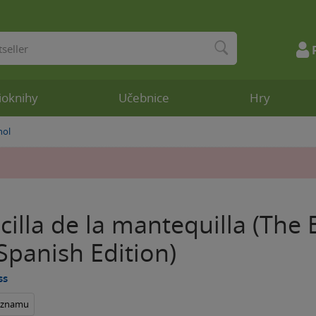
ioknihy
Učebnice
Hry
nol
cilla de la mantequilla (The 
Spanish Edition)
ss
seznamu