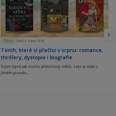
N
p
Násled
Články
Úterý 4. srpna 2026
7 knih, které si přečíst v srpnu: romance,
thrillery, dystopie i biografie
Srpen bývá tak trochu přelomový měsíc. Léto je stále v
plném proudu,...