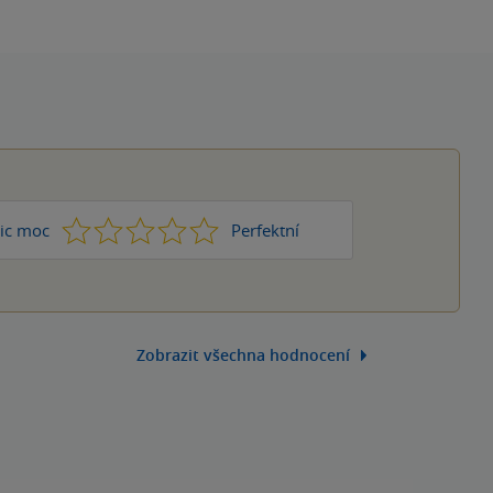
1
2
3
4
5
ic moc
Perfektní
Zobrazit všechna hodnocení