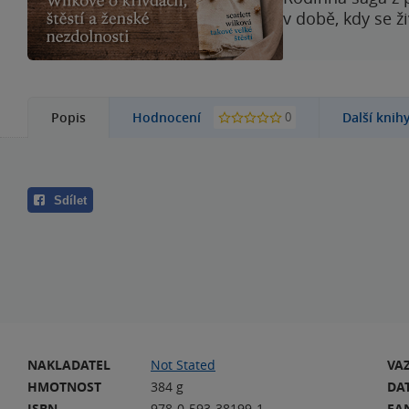
v době, kdy se ž
0
Popis
Hodnocení
Další knih
Sdílet
NAKLADATEL
Not Stated
VA
HMOTNOST
384 g
DA
ISBN
978-0-593-38199-1
EA