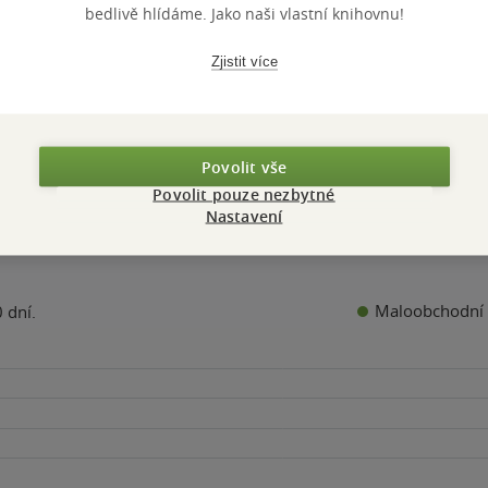
k
hvězdiček
hvězdiček
bedlivě hlídáme. Jako naši vlastní knihovnu!
Kč
279 Kč
159 Kč
Běžně
349 Kč
Zjistit více
Do košíku
Do košíku
Do košíku
Povolit vše
Povolit pouze nezbytné
Nastavení
Maloobchodní 
 dní.