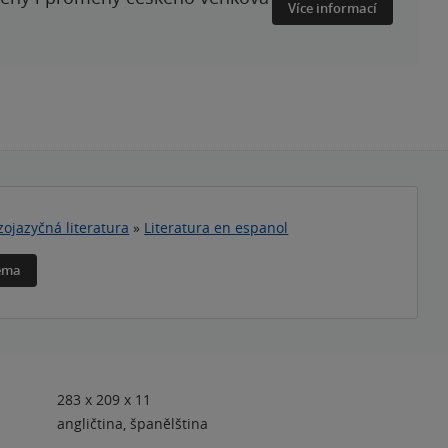
Více informací
zojazyčná literatura
»
Literatura en espanol
téma
283 x 209 x 11
angličtina, španělština