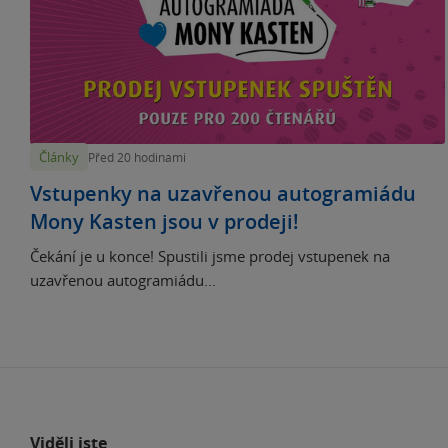
Články
Před 20 hodinami
Vstupenky na uzavřenou autogramiádu
Mony Kasten jsou v prodeji!
Čekání je u konce! Spustili jsme prodej vstupenek na
uzavřenou autogramiádu...
Viděli jste