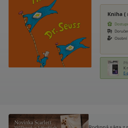
Kniha (
Dostupn
Doruče
Osobní
Př
K 
E-
Rodinná sága z 