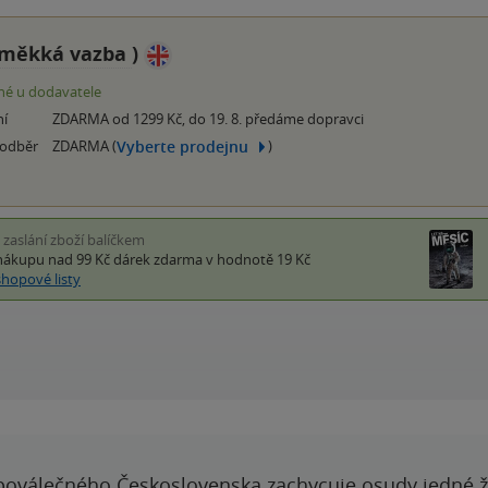
měkká vazba
)
é u dodavatele
ní
ZDARMA od 1299 Kč, do 19. 8. předáme dopravci
Vyberte prodejnu
 odběr
ZDARMA (
)
i zaslání zboží balíčkem
nákupu nad 99 Kč
dárek zdarma
v hodnotě 19 Kč
shopové listy
poválečného Československa zachycuje osudy jedné 