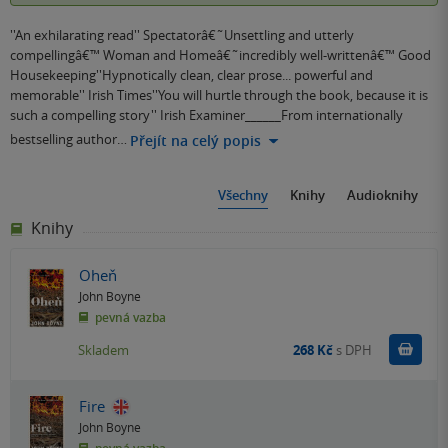
''An exhilarating read'' Spectatorâ€˜Unsettling and utterly
compellingâ€™ Woman and Homeâ€˜incredibly well-writtenâ€™ Good
Housekeeping''Hypnotically clean, clear prose... powerful and
memorable'' Irish Times''You will hurtle through the book, because it is
such a compelling story'' Irish Examiner______From internationally
bestselling author…
Přejít na celý popis
Všechny
Knihy
Audioknihy
Knihy
Oheň
John Boyne
pevná vazba
Do k
Skladem
268 Kč
s DPH
Fire
John Boyne