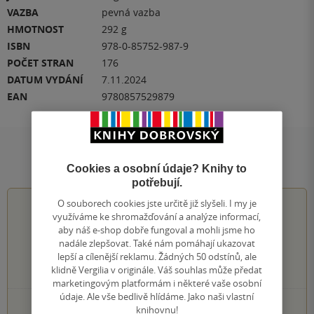
VAZBA
pevná vazba
HMOTNOST
292 g
ISBN
978-0-85752-987-9
POČET STRAN
176
DATUM VYDÁNÍ
7.11.2024
EAN
9780857529879
Hodnocení a recenze čtenářů
Cookies a osobní údaje? Knihy to
potřebují.
O souborech cookies jste určitě již slyšeli. I my je
4.5
z
5
využíváme ke shromažďování a analýze informací,
aby náš e-shop dobře fungoval a mohli jsme ho
nadále zlepšovat. Také nám pomáhají ukazovat
lepší a cílenější reklamu. Žádných 50 odstínů, ale
klidně Vergilia v originále. Váš souhlas může předat
2
hodnocení čtenářů
marketingovým platformám i některé vaše osobní
údaje. Ale vše bedlivě hlídáme. Jako naši vlastní
1×
5 hvězdiček
knihovnu!