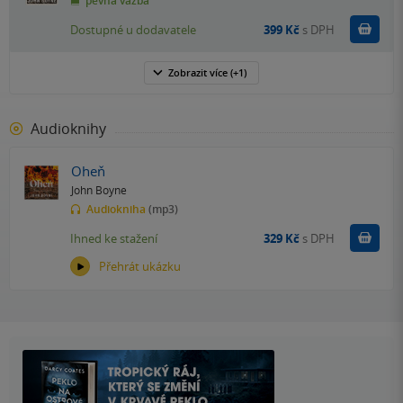
pevná vazba
Do k
Dostupné u dodavatele
399 Kč
s DPH
Zobrazit
více
(+1)
Audioknihy
Oheň
John Boyne
Audiokniha
(mp3)
Koupit
Ihned ke stažení
329 Kč
s DPH
Přehrát ukázku