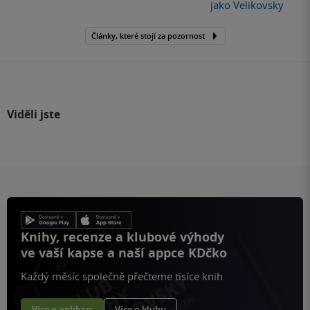
jako Velikovsky
Články, které stojí za pozornost
Viděli jste
Knihy, recenze a klubové výhody
ve vaší kapse a naší appce KDčko
Každý měsíc společně přečteme tisíce knih
Více o aplikaci
Více o klubu