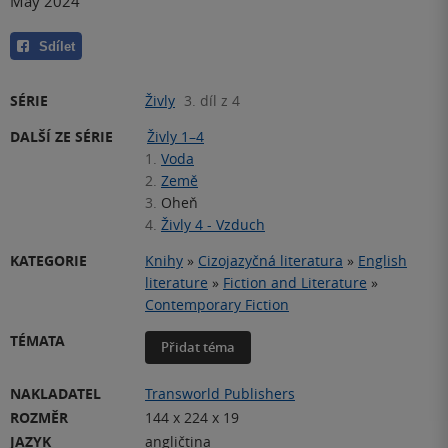
May 2024
Sdílet
SÉRIE
Živly
3. díl z 4
DALŠÍ ZE SÉRIE
Živly 1–4
1.
Voda
2.
Země
3.
Oheň
4.
Živly 4 - Vzduch
KATEGORIE
Knihy
»
Cizojazyčná literatura
»
English
literature
»
Fiction and Literature
»
Contemporary Fiction
TÉMATA
Přidat téma
NAKLADATEL
Transworld Publishers
ROZMĚR
144 x 224 x 19
JAZYK
angličtina