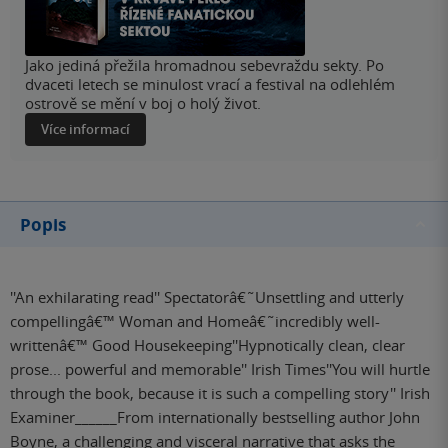
Jako jediná přežila hromadnou sebevraždu sekty. Po
dvaceti letech se minulost vrací a festival na odlehlém
ostrově se mění v boj o holý život.
Více informací
Popis
''An exhilarating read'' Spectatorâ€˜Unsettling and utterly
compellingâ€™ Woman and Homeâ€˜incredibly well-
writtenâ€™ Good Housekeeping''Hypnotically clean, clear
prose... powerful and memorable'' Irish Times''You will hurtle
through the book, because it is such a compelling story'' Irish
Examiner______From internationally bestselling author John
Boyne, a challenging and visceral narrative that asks the