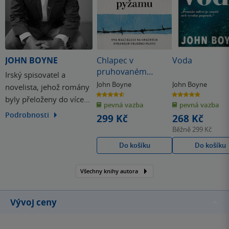
JOHN BOYNE
Chlapec v
Voda
pruhovaném
Irský spisovatel a
pyžamu
John Boyne
John Boyne
novelista, jehož romány
4.6
5.0
byly přeloženy do více
z
z
pevná vazba
pevná vazba
5
5
hvězdiček
hvězdiček
než padesáti jazyků. To je
Podrobnosti
299 Kč
268 Kč
John Boyne, autor
Běžně
299 Kč
několika světových
Do košíku
Do košíku
bestsellerů a nejvíce
překládaný irský autor
Všechny knihy autora
všech dob.
Vývoj ceny