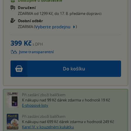
Dostupné u dodavatele
Doručení
ZDARMA od 1299 Kč, do 17. 8. předáme dopravci
Osobní odběr
Vyberte prodejnu
ZDARMA (
)
399 Kč
s DPH
Jsme transparentní
Do košíku
Při zaslání zboží balíčkem
K nákupu nad 99 Kč
dárek zdarma
v hodnotě 19 Kč
E-shopové listy
Při zaslání zboží balíčkem
K nákupu nad 699 Kč
dárek zdarma
v hodnotě 249 Kč
Karel IV. v kouzelném kukátku