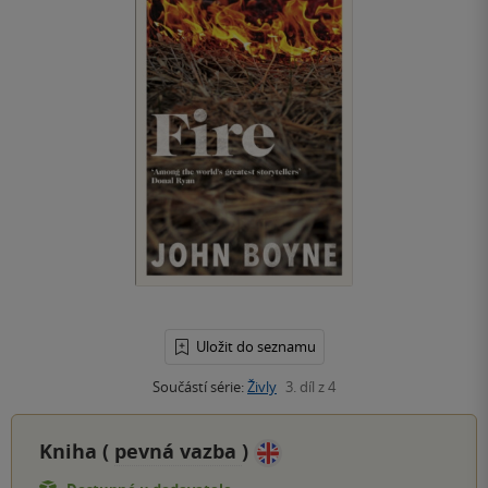
Uložit do seznamu
Součástí série:
Živly
3. díl z 4
Kniha (
pevná vazba
)