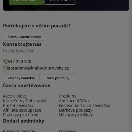
Potřebujete s něčím poradit?
Často kladené dotazy
Kontaktujte nás
Po–Pá:
8:00–17:00
542 220 320
poradime@knihydobrovsky.cz
Všechny kontakty
Naše prodejny
Často navštěvované
Akce a slevy
Prodejny
Klub Knihy Dobrovský
Aplikace KDčko
Knižní závisláci
Festival knižních závisláků
Affiliate spolupráce
Dárkové poukazy
Poukazy pro firmy
Nákupy pro školy
Dodací podmínky
Platební metody
Doprava