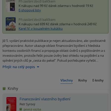
Při zaslání zboží balíčkem
K nákupu nad 99 Kč
dárek zdarma
v hodnotě 19 Kč
E-shopové listy
Při zaslání zboží balíčkem
K nákupu nad 699 Kč
dárek zdarma
v hodnotě 249 Kč
Karel IV. v kouzelném kukátku
Již 5. vydání praktické publikace je nejen aktualizováno, ale i podstatně
přepracováno. Autor ukazuje oblast financování bydlení z hlediska
kontextu osobních financí a propojuje oblast úvěrů s pojišťováním a s
investováním, protože řešit pouze úvěry bez ohledu na pojištění a na
splnění jiných cílů je „cesta do pekel“. Pokud potřebujete vyřešit…
Přejít na celý popis
Všechny
Knihy
E-knihy
Knihy
Financování vlastního bydlení
Petr Syrový
pevná vazba