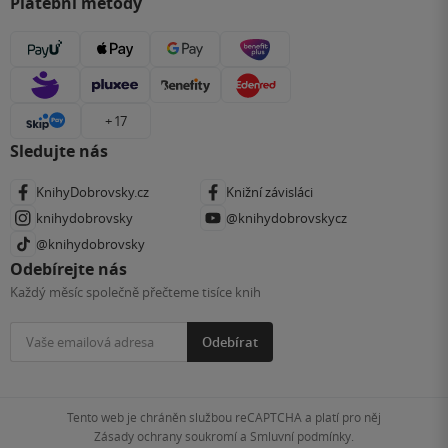
Platební metody
+ 17
Sledujte nás
KnihyDobrovsky.cz
Knižní závisláci
knihydobrovsky
@knihydobrovskycz
@knihydobrovsky
Odebírejte nás
Každý měsíc společně přečteme tisíce knih
Odebírat
Tento web je chráněn službou reCAPTCHA a platí pro něj
Zásady ochrany soukromí
a
Smluvní podmínky
.