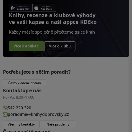
Knihy, recenze a klubové výhody
ve vaší kapse a naší appce KDčko
Každý měsíc společně přečteme tisíce knih
Více o aplikaci
Více o klubu
Potřebujete s něčím poradit?
Často kladené dotazy
Kontaktujte nás
Po–Pá:
8:00–17:00
542 220 320
poradime@knihydobrovsky.cz
Všechny kontakty
Naše prodejny
Často navštěvované