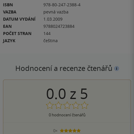
ISBN
978-80-247-2388-4
VAZBA
pevná vazba
DATUM VYDÁNÍ
1.03.2009
EAN
9788024723884
POČET STRAN
144
JAZYK
čeština
Hodnocení a recenze čtenářů
0.0
z
5
0
hodnocení čtenářů
0×
5 hvězdiček