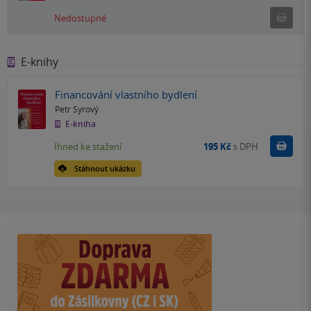
Ned
Nedostupné
E-knihy
Financování vlastního bydlení
Petr Syrový
E-kniha
Koupit
Ihned ke stažení
195 Kč
s DPH
Stáhnout ukázku