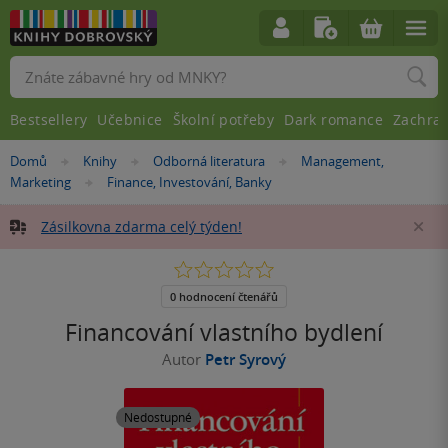
Vyhledávání
Bestsellery
Učebnice
Školní potřeby
Dark romance
Zachra
Nacházíte
Domů
Knihy
Odborná literatura
Management,
»
»
»
se
Marketing
Finance, Investování, Banky
»
zde:
Zásilkovna zdarma celý týden!
Za
0.0
z
5
0 hodnocení čtenářů
hvězdiček
Financování vlastního bydlení
Autor
Petr Syrový
Nedostupné