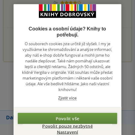
0×
4 hvězdičky
0×
3 hvězdičky
0×
2 hvězdičky
0×
1 hvezdička
Cookies a osobní údaje? Knihy to
potřebují.
PŘIDEJTE SVÉ HODNOCENÍ KNIHY
O souborech cookies jste určitě již slyšeli. I my je
1
2
3
4
5
využíváme ke shromažďování a analýze informací,
aby náš e-shop dobře fungoval a mohli jsme ho
nadále zlepšovat. Také nám pomáhají ukazovat
lepší a cílenější reklamu. Žádných 50 odstínů, ale
klidně Vergilia v originále. Váš souhlas může předat
Zobrazit všechna hodnocení
marketingovým platformám i některé vaše osobní
údaje. Ale vše bedlivě hlídáme. Jako naši vlastní
knihovnu!
Přidat hodnocení
Zjistit více
Další knihy autora
Povolit vše
Povolit pouze nezbytné
Nastavení