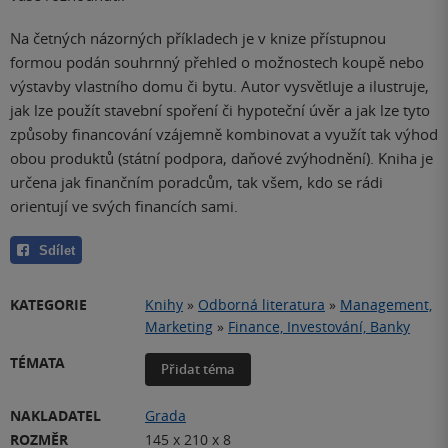
Na četných názorných příkladech je v knize přístupnou
formou podán souhrnný přehled o možnostech koupě nebo
výstavby vlastního domu či bytu. Autor vysvětluje a ilustruje,
jak lze použít stavební spoření či hypoteční úvěr a jak lze tyto
způsoby financování vzájemně kombinovat a využít tak výhod
obou produktů (státní podpora, daňové zvýhodnění). Kniha je
určena jak finančním poradcům, tak všem, kdo se rádi
orientují ve svých financích sami.
Sdílet
KATEGORIE
Knihy
»
Odborná literatura
»
Management,
Marketing
»
Finance, Investování, Banky
TÉMATA
Přidat téma
NAKLADATEL
Grada
ROZMĚR
145 x 210 x 8