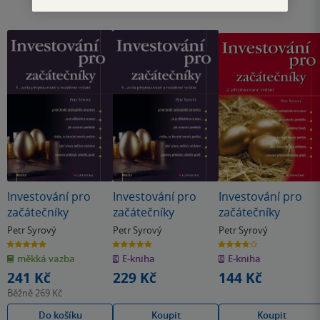
Investování pro
Investování pro
Investování pro
začátečníky
začátečníky
začátečníky
Petr Syrový
Petr Syrový
Petr Syrový
5.0
5.0
3.8
z
z
z
měkká vazba
E-kniha
E-kniha
5
5
5
hvězdiček
hvězdiček
hvězdiček
241 Kč
229 Kč
144 Kč
Běžně
269 Kč
Do košíku
Koupit
Koupit