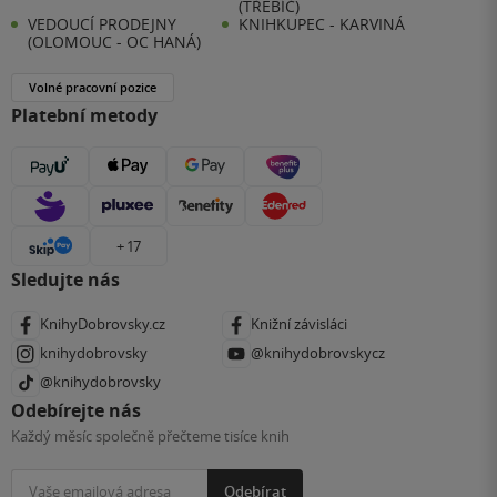
(TŘEBÍČ)
VEDOUCÍ PRODEJNY
KNIHKUPEC - KARVINÁ
(OLOMOUC - OC HANÁ)
Volné pracovní pozice
Platební metody
+ 17
Sledujte nás
KnihyDobrovsky.cz
Knižní závisláci
knihydobrovsky
@knihydobrovskycz
@knihydobrovsky
Odebírejte nás
Každý měsíc společně přečteme tisíce knih
Odebírat