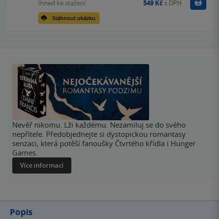
Koupit
Ihned ke stažení
549 Kč
s DPH
Stáhnout ukázku
Nevěř nikomu. Lži každému. Nezamiluj se do svého
nepřítele. Předobjednejte si dystopickou romantasy
senzaci, která potěší fanoušky Čtvrtého křídla i Hunger
Games.
Více informací
Popis