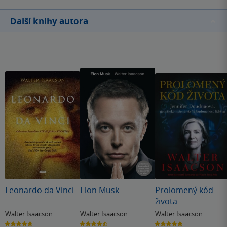
Další knihy autora
Leonardo da Vinci
Elon Musk
Prolomený kód
života
Walter Isaacson
Walter Isaacson
Walter Isaacson
4.7
4.4
5.0