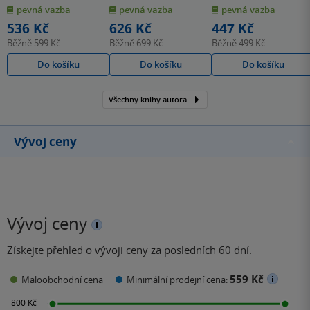
z
z
z
pevná vazba
pevná vazba
pevná vazba
5
5
5
hvězdiček
hvězdiček
hvězdiček
536 Kč
626 Kč
447 Kč
Běžně
599 Kč
Běžně
699 Kč
Běžně
499 Kč
Do košíku
Do košíku
Do košíku
Všechny knihy autora
Vývoj ceny
Vývoj ceny
Získejte přehled o vývoji ceny za posledních 60 dní.
559 Kč
Maloobchodní cena
Minimální prodejní cena: