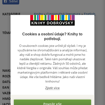
Sdílet
KATEGORIE
Knihy
»
Cizojazyčná literatura
»
English
literature
»
Nonfiction
»
Biography
Knihy
»
Poškozené zboží
TÉMATA
populární věda
vesmír
Cookies a osobní údaje? Knihy to
potřebují.
umělá inteligence
Elon Musk
O souborech cookies jste určitě již slyšeli. I my je
využíváme ke shromažďování a analýze informací,
management
twitter
+7
aby náš e-shop dobře fungoval a mohli jsme ho
nadále zlepšovat. Také nám pomáhají ukazovat
Přidat téma
lepší a cílenější reklamu. Žádných 50 odstínů, ale
klidně Vergilia v originále. Váš souhlas může předat
NAKLADATEL
Simon & Schuster
marketingovým platformám i některé vaše osobní
ROZMĚR
15,3 x 23,4 cm
údaje. Ale vše bedlivě hlídáme. Jako naši vlastní
knihovnu!
DATUM VYDÁNÍ
21.09.2023
EAN
DEF0000155977
Zjistit více
VAZBA
pevná vazba
HMOTNOST
854 g
Povolit vše
JAZYK
angličtina