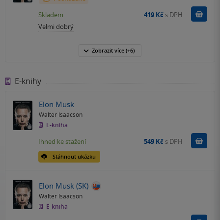
Do k
Skladem
419 Kč
s DPH
Velmi dobrý
Zobrazit
více
(+6)
E-knihy
Elon Musk
Walter Isaacson
E-kniha
Koupit
Ihned ke stažení
549 Kč
s DPH
Stáhnout ukázku
Elon Musk (SK)
Walter Isaacson
E-kniha