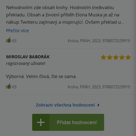
Nehodnotím zde obsah knihy. Hodnotím (ne)kvalitu
překladu. Obsah a životní příběh Elona Muska je až na
nákup Twitteru zajímavý a inspirující. Ovšem překlad u
takto drahého titulu je fakt strašný a neodpovídá ceně
Přečíst
více
knížky. Kvůli překladu bych cenu viděl o polovinu nižší než
63
Kniha, PRÁH, 2023, 9788072529919
původních 699 Kč. Rychlokvašné překlady, kdy je buď na
překladatele vyvíjen tlak ze strany vydavatele nebo si
MIROSLAV BABORÁK
překladatel nabral moc práce na krátký časový úsek, jsou
registrovaný uživatel
příšerné a je zarážející (vzhledem k tomu, že jde o byznys,
tak není), že s takovým překladem jde taková knížka do
Výborná. Velmi čtivá, čte se sama.
prodeje.
63
Kniha, PRÁH, 2023, 9788072529919
Zobrazit všechna hodnocení
Přidat hodnocení