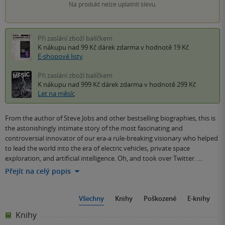
Na produkt nelze uplatnit slevu.
Při zaslání zboží balíčkem
K nákupu nad 99 Kč
dárek zdarma
v hodnotě 19 Kč
E-shopové listy
Při zaslání zboží balíčkem
K nákupu nad 999 Kč
dárek zdarma
v hodnotě 299 Kč
Let na měsíc
From the author of Steve Jobs and other bestselling biographies, this is
the astonishingly intimate story of the most fascinating and
controversial innovator of our era-a rule-breaking visionary who helped
to lead the world into the era of electric vehicles, private space
exploration, and artificial intelligence. Oh, and took over Twitter. …
Přejít na celý popis
Všechny
Knihy
Poškozené
E-knihy
Knihy