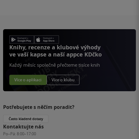
Knihy, recenze a klubové výhody
ve vaší kapse a naší appce KDčko
Každý měsíc společně přečteme tisíce knih
Více o aplikaci
Více o klubu
Potřebujete s něčím poradit?
Často kladené dotazy
Kontaktujte nás
Po–Pá:
8:00–17:00