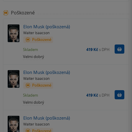
Poškozené
Elon Musk (poškozená)
Walter Isaacson
Poškozené
Do k
Skladem
419 Kč
s DPH
Velmi dobrý
Elon Musk (poškozená)
Walter Isaacson
Poškozené
Do k
Skladem
419 Kč
s DPH
Velmi dobrý
Elon Musk (poškozená)
Walter Isaacson
Poškozené