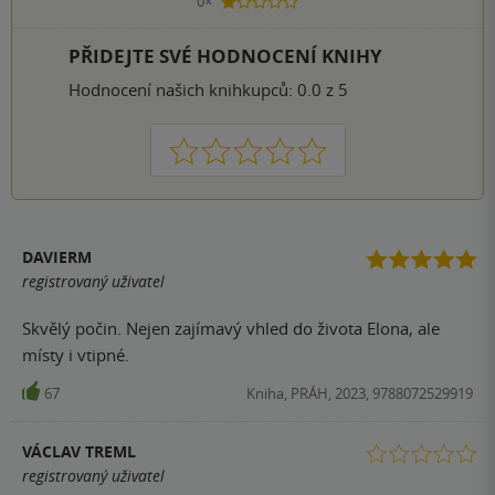
0×
1 hvezdička
PŘIDEJTE SVÉ HODNOCENÍ KNIHY
Hodnocení našich knihkupců: 0.0 z 5
1
2
3
4
5
DAVIERM
registrovaný uživatel
Skvělý počin. Nejen zajímavý vhled do života Elona, ale
místy i vtipné.
67
Kniha, PRÁH, 2023, 9788072529919
VÁCLAV TREML
registrovaný uživatel