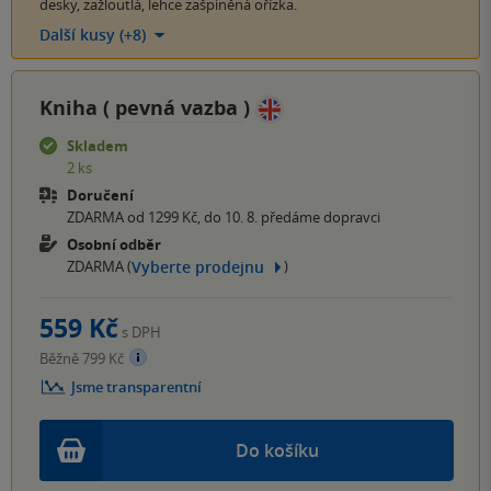
desky, zažloutlá, lehce zašpiněná ořízka.
Další kusy (+8)
Kniha (
pevná vazba
)
Skladem
2 ks
Doručení
ZDARMA od 1299 Kč, do 10. 8. předáme dopravci
Osobní odběr
Vyberte prodejnu
ZDARMA (
)
559 Kč
s DPH
Běžně 799 Kč
Jsme transparentní
Do košíku