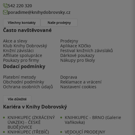
542 220 320
poradime@knihydobrovsky.cz
Všechny kontakty
Naše prodejny
Často navštěvované
Akce a slevy
Prodejny
Klub Knihy Dobrovský
Aplikace KDčko
Knižní závisláci
Festival knižních závisláků
Affiliate spolupráce
Dárkové poukazy
Poukazy pro firmy
Nákupy pro školy
Dodací podmínky
Platební metody
Doprava
Obchodní podmínky
Reklamace a vrácení
Ochrana osobních údajů
Nastavení cookies
Vše důležité
Kariéra v Knihy Dobrovský
KNIHKUPEC (ZKRÁCENÝ
KNIHKUPEC - BRNO (Galerie
ÚVAZEK) - ČESKÉ
Vaňkovka)
BUDĚJOVICE
KNIHKUPEC (TŘEBÍČ)
VEDOUCÍ PRODEJNY