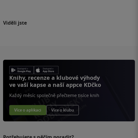
Viděli jste
Knihy, recenze a klubové výhody
ve vaší kapse a naší appce KDčko
Každý měsíc společně přečteme tisíce knih
Více o aplikaci
Více o klubu
Potřebujete s něčím poradit?