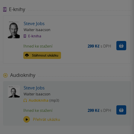
E-knihy
Steve Jobs
Walter Isaacson
E-kniha
Koupit
Ihned ke stažení
299 Kč
s DPH
Stáhnout ukázku
Audioknihy
Steve Jobs
Walter Isaacson
Audiokniha
(mp3)
Koupit
Ihned ke stažení
299 Kč
s DPH
Přehrát ukázku