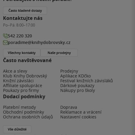
Často kladené dotazy
Kontaktujte nás
Po–Pá:
8:00–17:00
542 220 320
poradime@knihydobrovsky.cz
Všechny kontakty
Naše prodejny
Často navštěvované
Akce a slevy
Prodejny
Klub Knihy Dobrovský
Aplikace KDčko
Knižní závisláci
Festival knižních závisláků
Affiliate spolupráce
Dárkové poukazy
Poukazy pro firmy
Nákupy pro školy
Dodací podmínky
Platební metody
Doprava
Obchodní podmínky
Reklamace a vrácení
Ochrana osobních údajů
Nastavení cookies
Vše důležité