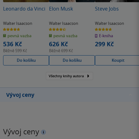
Leonardo da Vinci
Elon Musk
Steve Jobs
Walter Isaacson
Walter Isaacson
Walter Isaacson
4.7
4.4
4.7
z
z
z
pevná vazba
pevná vazba
E-kniha
5
5
5
hvězdiček
hvězdiček
hvězdiček
536 Kč
626 Kč
299 Kč
Běžně
599 Kč
Běžně
699 Kč
Do košíku
Do košíku
Koupit
Všechny knihy autora
Vývoj ceny
Vývoj ceny