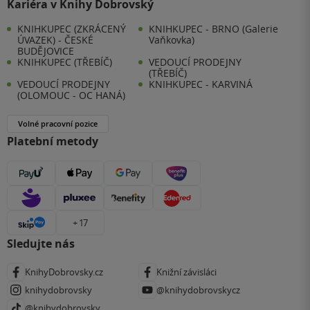
Kariéra v Knihy Dobrovský
KNIHKUPEC (ZKRÁCENÝ
KNIHKUPEC - BRNO (Galerie
ÚVAZEK) - ČESKÉ
Vaňkovka)
BUDĚJOVICE
KNIHKUPEC (TŘEBÍČ)
VEDOUCÍ PRODEJNY
(TŘEBÍČ)
VEDOUCÍ PRODEJNY
KNIHKUPEC - KARVINÁ
(OLOMOUC - OC HANÁ)
Volné pracovní pozice
Platební metody
+ 17
Sledujte nás
KnihyDobrovsky.cz
Knižní závisláci
knihydobrovsky
@knihydobrovskycz
@knihydobrovsky