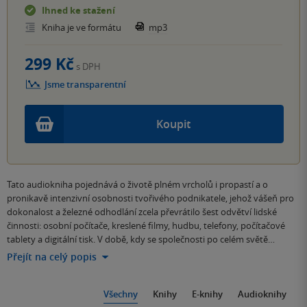
Ihned ke stažení
Kniha je ve formátu
mp3
299 Kč
s DPH
Jsme transparentní
Koupit
Tato audiokniha pojednává o životě plném vrcholů i propastí a o
pronikavě intenzivní osobnosti tvořivého podnikatele, jehož vášeň pro
dokonalost a železné odhodlání zcela převrátilo šest odvětví lidské
činnosti: osobní počítače, kreslené filmy, hudbu, telefony, počítačové
tablety a digitální tisk. V době, kdy se společnosti po celém světě…
Přejít na celý popis
Všechny
Knihy
E-knihy
Audioknihy