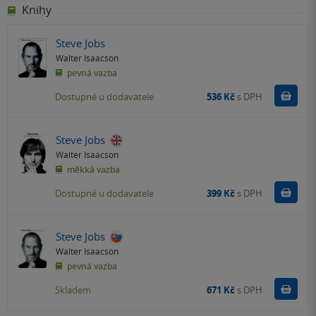
Knihy
Steve Jobs
Walter Isaacson
pevná vazba
Do k
Dostupné u dodavatele
536 Kč
s DPH
Steve Jobs
Walter Isaacson
měkká vazba
Do k
Dostupné u dodavatele
399 Kč
s DPH
Steve Jobs
Walter Isaacson
pevná vazba
Do k
Skladem
671 Kč
s DPH