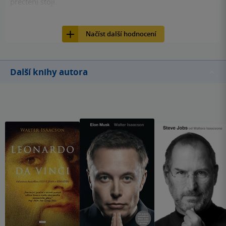
přečtení stojí.
88
Kniha, PRÁH, 2011, 9788072523528
Načíst další hodnocení
Další knihy autora