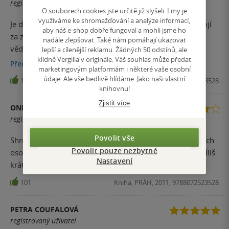
registrovaný uživatel
O souborech cookies jste určitě již slyšeli. I my je
využíváme ke shromažďování a analýze informací,
Je dobré vědět kolik práce, lidí a taky trochu šílenství stojí
aby náš e-shop dobře fungoval a mohli jsme ho
za značkou Apple. Dobré pro motivaci, člověk by měl
nadále zlepšovat. Také nám pomáhají ukazovat
vědět, že se nemá hned vzdávat. Je to trochu delší, ale
lepší a cílenější reklamu. Žádných 50 odstínů, ale
klidně Vergilia v originále. Váš souhlas může předat
vyplatí se vydržet.
Přečíst
více
marketingovým platformám i některé vaše osobní
údaje. Ale vše bedlivě hlídáme. Jako naši vlastní
107
Kniha, PRÁH, 2011, 9788072523528
knihovnu!
Zjistit více
ONDRA Č.
registrovaný uživatel
Povolit vše
Shrnutí neobyčejného života, jednoho z nejvýznamnějších
Povolit pouze nezbytné
osob moderní doby. Pro někoho dlouhé, pro některé příliš
Nastavení
krátké, ale rozhoně sotojí za to přečíst.
101
Kniha, PRÁH, 2011, 9788072523528
PETRA COUFALOVÁ
registrovaný uživatel