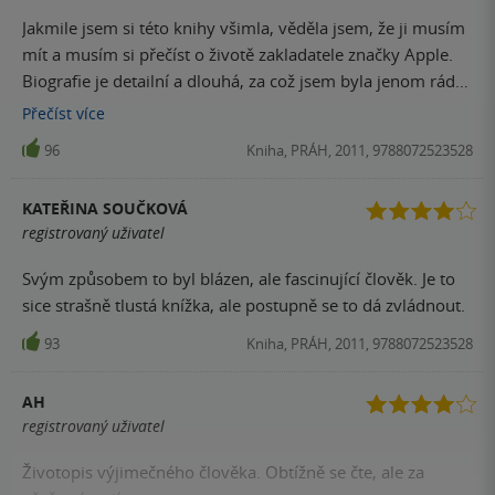
Jakmile jsem si této knihy všimla, věděla jsem, že ji musím
mít a musím si přečíst o životě zakladatele značky Apple.
Biografie je detailní a dlouhá, za což jsem byla jenom ráda,
protože mě velmi bavilo dostávat se pod kůži Steva Jobse.
Přečíst
více
To, co dokázal on je neskutečné, inspirativní a mnohým
96
Kniha, PRÁH, 2011, 9788072523528
lidem jeho počiny ukazují cestu a nemusí se jednat pouze o
oblast technologií, ale dá se to aplikovat do všech lidských
KATEŘINA SOUČKOVÁ
oblastí. Knihou rozhodně nejsem zklamaná a jsem ráda za
registrovaný uživatel
obohacení, které mi přinesla.
Svým způsobem to byl blázen, ale fascinující člověk. Je to
sice strašně tlustá knížka, ale postupně se to dá zvládnout.
93
Kniha, PRÁH, 2011, 9788072523528
AH
registrovaný uživatel
Životopis výjimečného člověka. Obtížně se čte, ale za