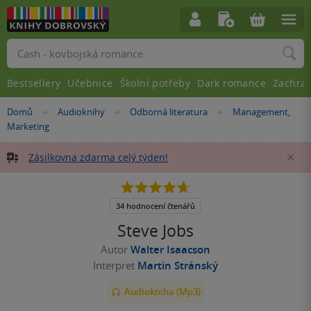
Vyhledávání
Bestsellery
Učebnice
Školní potřeby
Dark romance
Zachra
Nacházíte
Domů
Audioknihy
Odborná literatura
Management,
»
»
»
se
Marketing
zde:
Zásilkovna zdarma celý týden!
Za
4.7
z
5
34 hodnocení čtenářů
hvězdiček
Steve Jobs
Autor
Walter Isaacson
Interpret
Martin Stránský
Audiokniha (Mp3)