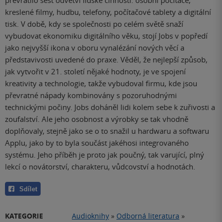
převrátilo šest odvětví lidské činnosti: osobní počítače,
kreslené filmy, hudbu, telefony, počítačové tablety a digitální
tisk. V době, kdy se společnosti po celém světě snaží
vybudovat ekonomiku digitálního věku, stojí Jobs v popředí
jako nejvyšší ikona v oboru vynalézání nových věcí a
představivosti uvedené do praxe. Věděl, že nejlepší způsob,
jak vytvořit v 21. století nějaké hodnoty, je ve spojení
kreativity a technologie, takže vybudoval firmu, kde jsou
převratné nápady kombinovány s pozoruhodnými
technickými počiny. Jobs doháněl lidi kolem sebe k zuřivosti a
zoufalství. Ale jeho osobnost a výrobky se tak vhodně
doplňovaly, stejně jako se o to snažil u hardwaru a softwaru
Applu, jako by to byla součást jakéhosi integrovaného
systému. Jeho příběh je proto jak poučný, tak varující, plný
lekcí o novátorství, charakteru, vůdcovství a hodnotách.
Sdílet
KATEGORIE
Audioknihy
»
Odborná literatura
»