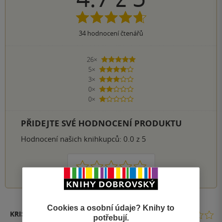
34
hodnocení čtenářů
26×
5 hvězdiček
5×
4 hvězdičky
3×
3 hvězdičky
0×
2 hvězdičky
0×
1 hvezdička
PŘIDEJTE SVÉ HODNOCENÍ PRODUKTU
Hodnocení našich knihkupců: 0.0 z 5
1
2
3
4
5
Cookies a osobní údaje? Knihy to
KRIS
potřebují.