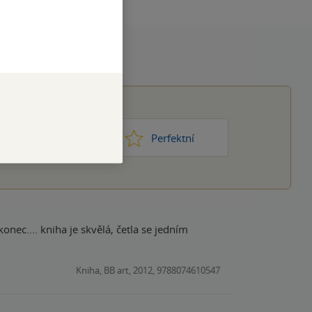
1
2
3
4
5
Nic moc
Perfektní
onec.... kniha je skvělá, četla se jedním
Kniha, BB art, 2012, 9788074610547