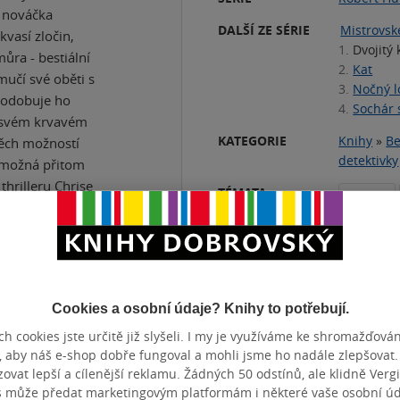
o nováčka
DALŠÍ ZE SÉRIE
Mistrovské
vasí zločin,
1.
Dvojitý 
ůra - bestiální
2.
Kat
mučí své oběti s
3.
Nočný l
podobuje ho
4.
Sochár 
e svém krvavém
KATEGORIE
Knihy
»
Be
těch možností
detektivky
e možná přitom
thrilleru Chrise
TÉMATA
Londýn
Přidat 
Cookies a osobní údaje? Knihy to potřebují.
h cookies jste určitě již slyšeli. I my je využíváme ke shromažďován
ZBA
pevná vazba
POČET ST
, aby náš e-shop dobře fungoval a mohli jsme ho nadále zlepšovat
TUM VYDÁNÍ
20.01.2012
JAZYK
vat lepší a cílenější reklamu. Žádných 50 odstínů, ale klidně Vergil
N
9788074610547
s může předat marketingovým platformám i některé vaše osobní úda