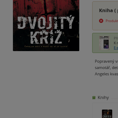
Kniha (
Produkt
Př
K 
E-
Popravený vr
samotář, det
Angeles kvas
Knihy