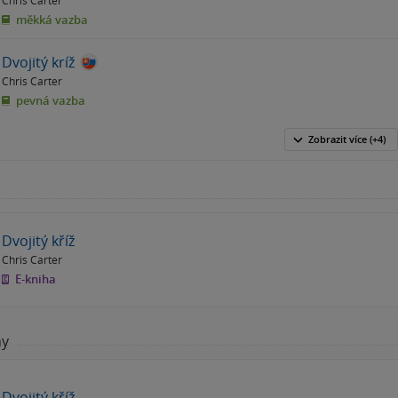
Chris Carter
měkká vazba
Dvojitý kríž
Chris Carter
pevná vazba
Zobrazit
více
(+4)
Dvojitý kříž
Chris Carter
E-kniha
hy
Dvojitý kříž