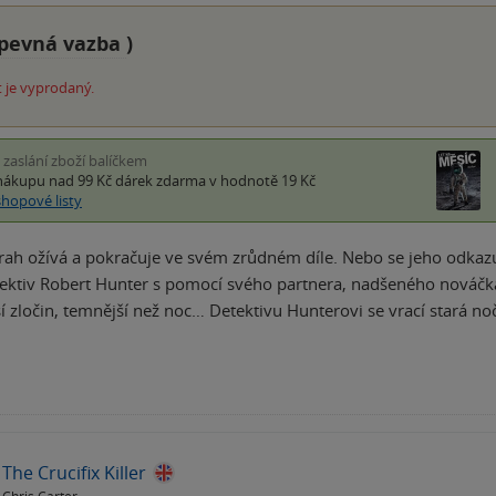
pevná vazba
)
 je vyprodaný.
i zaslání zboží balíčkem
nákupu nad 99 Kč
dárek zdarma
v hodnotě 19 Kč
shopové listy
ah ožívá a pokračuje ve svém zrůdném díle. Nebo se jeho odkazu c
ektiv Robert Hunter s pomocí svého partnera, nadšeného nováčka
í zločin, temnější než noc… Detektivu Hunterovi se vrací stará n
The Crucifix Killer