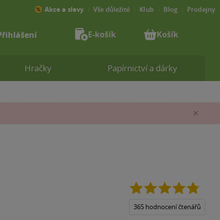
Akce a slevy
Vše důležité
Klub
Blog
Prodejny
E-košík
Košík
Přihlášení
Hračky
Papírnictví a dárky
Zav
4.8
z
5
365 hodnocení čtenářů
hvězdi