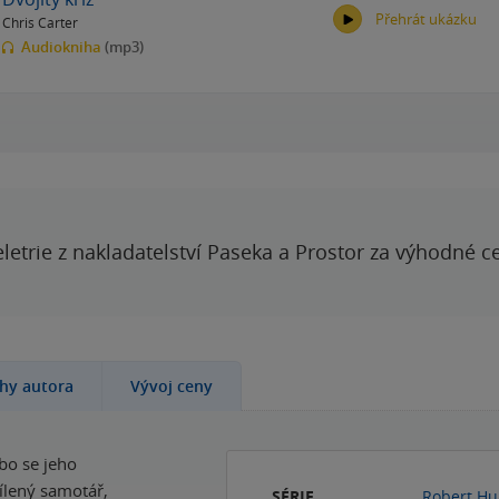
Přehrát ukázku
Chris Carter
Audiokniha
(mp3)
00:00
00:00
letrie z nakladatelství Paseka a Prostor za výhodné c
ihy autora
Vývoj ceny
bo se jeho
řílený samotář,
SÉRIE
Robert Hu