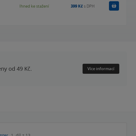
Koupit
Ihned ke stažení
399 Kč
s DPH
eny od 49 Kč.
Více informací
nter
1. díl z 13