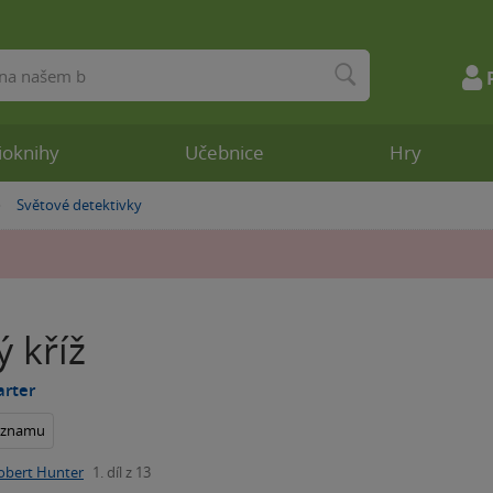
ioknihy
Učebnice
Hry
Světové detektivky
»
ý kříž
arter
seznamu
obert Hunter
1. díl z 13