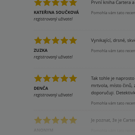
První kniha Cartera 
KATEŘINA SOUČKOVÁ
Pomohla vám tato rece
registrovaný uživatel
Vynikající, drsné, skv
ZUZKA
Pomohla vám tato rece
registrovaný uživatel
Tak tohle je naprost
mrtvola, místo činů,
DENČA
doporučuji. Detektivk
registrovaný uživatel
Pomohla vám tato rece
Je poznat, že je Cart
ANONYM
Pomohla vám tato rece