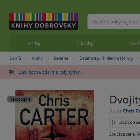
Vyhledávání
Knihy
E-knihy
Aud
Nacházíte
Domů
Knihy
Beletrie
Detektivky, Thrillery a Horory
»
»
»
se
zde:
Zásilkovna zdarma celý týden!
Dvojit
Nedostupné
Autor
Chris C
Uložit do 
Součástí série:
R