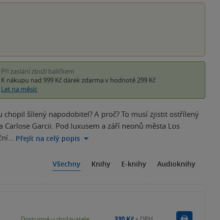
Při zaslání zboží balíčkem
K nákupu nad 999 Kč
dárek zdarma
v hodnotě 299 Kč
Let na měsíc
hopil šílený napodobitel? A proč? To musí zjistit ostřílený
 Carlose Garcii. Pod luxusem a září neonů města Los
oční…
Přejít na celý popis
Všechny
Knihy
E-knihy
Audioknihy
Do košík
Dostupné u dodavatele
330 Kč
s DPH