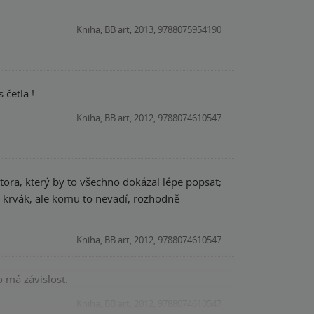
Kniha, BB art, 2013, 9788075954190
 četla !
Kniha, BB art, 2012, 9788074610547
ora, který by to všechno dokázal lépe popsat;
í krvák, ale komu to nevadí, rozhodně
Kniha, BB art, 2012, 9788074610547
o má závislost.
Kniha, BB art, 2012, 9788074610547