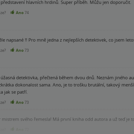
a představení hlavních hrdinů. Super příběh. Můžu jen doporučit.
nze?
Ano
74
ěle napsané !! Pro mně jedna z nejlepších detektivek, co jsem letos
nze?
Ano
73
o úžasná detektivka, přečtená během dvou dnů. Neznám jiného aut
 zkrátka dokonalost sama. Ano, je to trošku brutální, takový menš
a jak se patří.
nze?
Ano
73
er mistrem svého řemesla! Má první kniha odd autora a už teď je t
nze?
Ano
72