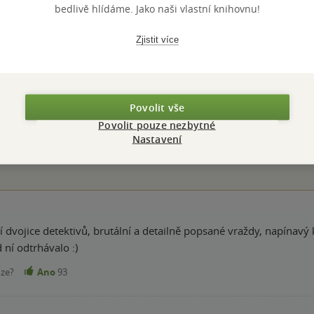
bedlivě hlídáme. Jako naši vlastní knihovnu!
Zjistit více
Hodnocení a recenze čtenářů
Povolit vše
ček
PŘIDEJTE SVÉ HODNOCENÍ KNIHY
Povolit pouze nezbytné
Nastavení
Hodnocení našich knihkupců: 0.0 z 5
í dvojice detektivů, brutální a detailně popsané vraždy, napínavý k
ní odtrhávalo :)
nze?
Ano
93