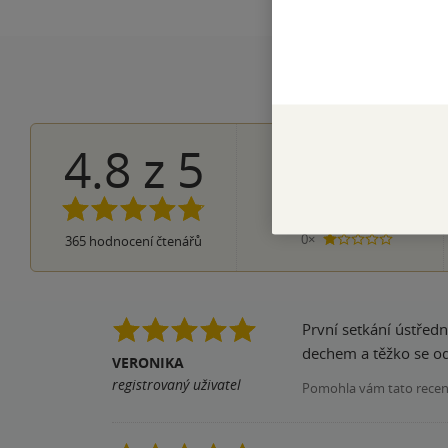
4.8
z
5
318×
5 hvězdi
37×
4 hvězdičky
9×
3 hvězdičky
1×
2 hvězdičky
0×
365
hodnocení čtenářů
1 hvezdička
První setkání ústředn
dechem a těžko se od 
VERONIKA
registrovaný uživatel
Pomohla vám tato rece