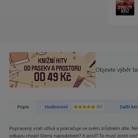
Objevte výběr be
365
Popis
Hodnocení
Další kn
Popravený vrah ožívá a pokračuje ve svém zrůdném díle. Ne
odkazu chopil šílený napodobitel? A proč? To musí zjistit ost