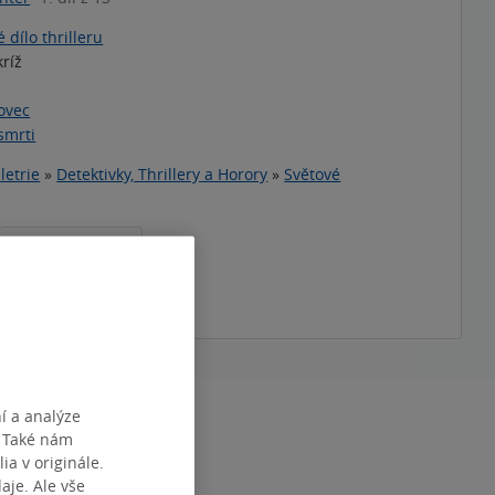
 dílo thrilleru
kríž
ovec
smrti
letrie
»
Detektivky, Thrillery a Horory
»
Světové
americká literatura
téma
í a analýze
RAN
344
. Také nám
čeština
ia v originále.
je. Ale vše