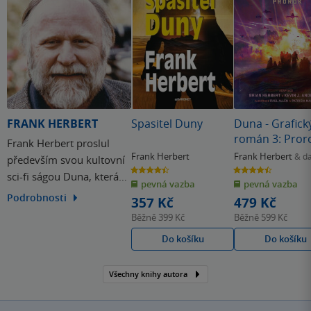
audioknihy, kterou také mohu jen doporučit, kor pro ty,
které tato "bichle" od pohledu odradí.)))
FRANK HERBERT
Spasitel Duny
Duna - Grafick
román 3: Pror
Frank Herbert proslul
Frank Herbert
Frank Herbert
& da
především svou kultovní
4.4
4.5
sci-fi ságou Duna, která
z
z
pevná vazba
pevná vazba
5
5
hvězdiček
hvězdiček
se zapsala do srdcí
Podrobnosti
357 Kč
479 Kč
milionů čtenářů.
Běžně
399 Kč
Běžně
599 Kč
Do košíku
Do košíku
Všechny knihy autora