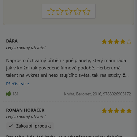
1
2
3
4
5
BÁRA
registrovaný uživatel
Naprosto úchvatný příběh z jiné planety, který mám ráda
jak v knižní tak povedené filmové podobě. Herbert má
talent na vykreslení neexistujícího světa, tak realisticky, že
v něj uvěříte. Je v něm vidět i aktuálnost, intriky, pletichy.
Přečíst
více
Prostě za mě super.
181
Kniha, Baronet, 2016, 9788026905172
ROMAN HORÁČEK
registrovaný uživatel
Zakoupil produkt
Pro toho, kdo četl knihu, je audiozáznam velmi dobrým