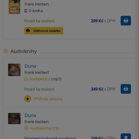
Frank Herbert
E-kniha
Koupit
Ihned ke stažení
299 Kč
s DPH
Stáhnout ukázku
Audioknihy
Duna
Frank Herbert
Audiokniha
(mp3)
Koupit
Ihned ke stažení
349 Kč
s DPH
Přehrát ukázku
Duna
Frank Herbert
Audiokniha
(CD)
Na p
Skladem (vybrané prodejny)
339 Kč
s DPH