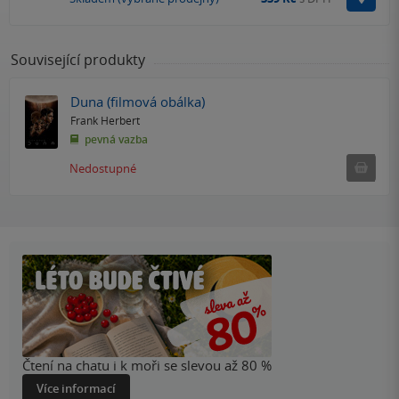
Související produkty
Duna (filmová obálka)
Frank Herbert
pevná vazba
Ned
Nedostupné
Čtení na chatu i k moři se slevou až 80 %
Více informací