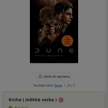
Uložit do seznamu
Součástí série:
Duna
1. díl z 8
Kniha (
měkká vazba
)
Skladem