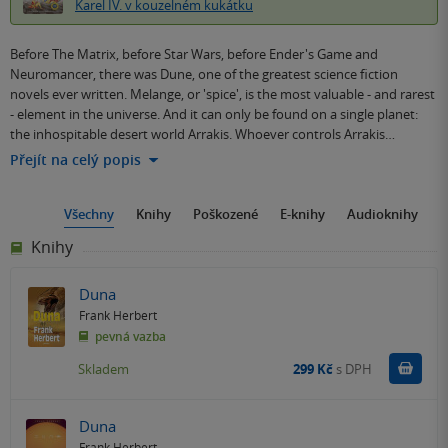
Karel IV. v kouzelném kukátku
Before The Matrix, before Star Wars, before Ender's Game and
Neuromancer, there was Dune, one of the greatest science fiction
novels ever written. Melange, or 'spice', is the most valuable - and rarest
- element in the universe. And it can only be found on a single planet:
the inhospitable desert world Arrakis. Whoever controls Arrakis…
Přejít na celý popis
Všechny
Knihy
Poškozené
E-knihy
Audioknihy
Knihy
Duna
Frank Herbert
pevná vazba
Do k
Skladem
299 Kč
s DPH
Duna
Frank Herbert