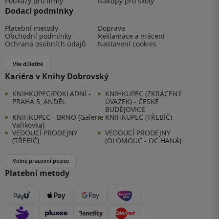
Poukazy pro firmy
Nákupy pro školy
Dodací podmínky
Platební metody
Doprava
Obchodní podmínky
Reklamace a vrácení
Ochrana osobních údajů
Nastavení cookies
Vše důležité
Kariéra v Knihy Dobrovský
KNIHKUPEC/POKLADNÍ -
KNIHKUPEC (ZKRÁCENÝ
PRAHA 5, ANDĚL
ÚVAZEK) - ČESKÉ
BUDĚJOVICE
KNIHKUPEC - BRNO (Galerie
KNIHKUPEC (TŘEBÍČ)
Vaňkovka)
VEDOUCÍ PRODEJNY
VEDOUCÍ PRODEJNY
(TŘEBÍČ)
(OLOMOUC - OC HANÁ)
Volné pracovní pozice
Platební metody