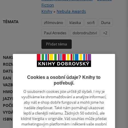
Fiction
Knihy
»
Nebula Awards
TÉMATA
zfilmováno
klasika
sci-fi
Duna
Paul Atreides
dobrodružství
+2
Přidat téma
NAKLADATEL
Hodder & Stoughton
ROZMĚR
196 x 130 x 40
DATUM VYDÁNÍ
2.09.2021
Cookies a osobní údaje? Knihy to
EAN
9781529347852
potřebují.
VAZBA
měkká vazba
O souborech cookies jste určitě již slyšeli. I my je
HMOTNOST
406 g
využíváme ke shromažďování a analýze informací,
JAZYK
angličtina
aby náš e-shop dobře fungoval a mohli jsme ho
POČET STRAN
592
nadále zlepšovat. Také nám pomáhají ukazovat
VYDÁNÍ
1
lepší a cílenější reklamu. Žádných 50 odstínů, ale
klidně Vergilia v originále. Váš souhlas může předat
ISBN
978-1-5293-4785-2
marketingovým platformám i některé vaše osobní