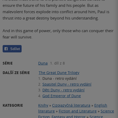
ensure the future of his family and his people. But as
malevolent forces explode into conflict around him, Paul is
thrust into a great destiny beyond his understanding.
And in this game of power, only those who can conquer their
fear will survive.
Sdílet
SÉRIE
Duna
1. díl z 8
DALŠÍ ZE SÉRIE
The Great Dune Trilogy
1.
Duna - retro vydání
2.
Spasitel Duny - retro vydání
3.
Děti Duny - retro vydání
4.
God Emperor of Dune
KATEGORIE
Knihy
»
Cizojazyčná literatura
»
English
literature
»
Fiction and Literature
»
Science
Fiction, Fantasy and Horror
»
Science