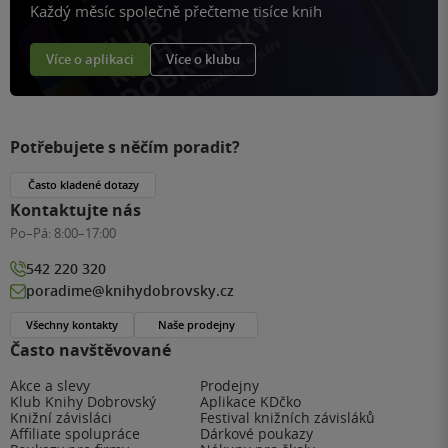
Každý měsíc společně přečteme tisíce knih
Více o aplikaci
Více o klubu
Potřebujete s něčím poradit?
Často kladené dotazy
Kontaktujte nás
Po–Pá:
8:00–17:00
542 220 320
poradime@knihydobrovsky.cz
Všechny kontakty
Naše prodejny
Často navštěvované
Akce a slevy
Prodejny
Klub Knihy Dobrovský
Aplikace KDčko
Knižní závisláci
Festival knižních závisláků
Affiliate spolupráce
Dárkové poukazy