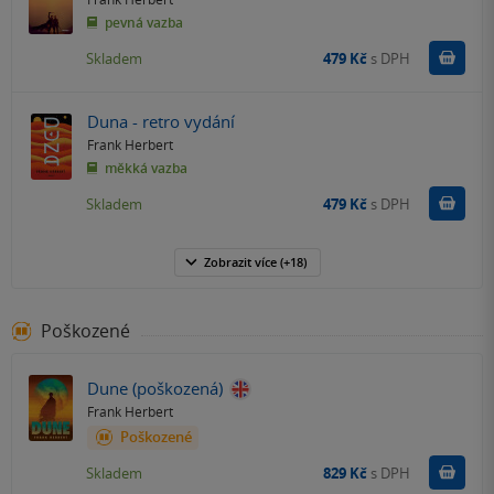
pevná vazba
Do k
Skladem
479 Kč
s DPH
Duna - retro vydání
Frank Herbert
měkká vazba
Do k
Skladem
479 Kč
s DPH
Zobrazit
více
(+18)
Poškozené
Dune (poškozená)
Frank Herbert
Poškozené
Do k
Skladem
829 Kč
s DPH