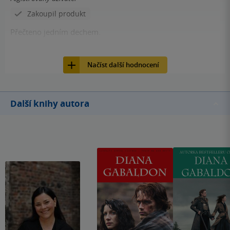
Zakoupil produkt
Přečteno jedním dechem.
136
Kniha, Random House, 2016, 9780399177699
Načíst další hodnocení
Další knihy autora