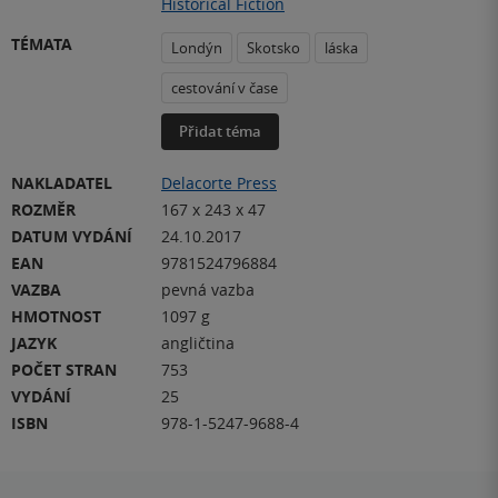
Historical Fiction
TÉMATA
Londýn
Skotsko
láska
cestování v čase
Přidat téma
NAKLADATEL
Delacorte Press
ROZMĚR
167 x 243 x 47
DATUM VYDÁNÍ
24.10.2017
EAN
9781524796884
VAZBA
pevná vazba
HMOTNOST
1097 g
JAZYK
angličtina
POČET STRAN
753
VYDÁNÍ
25
ISBN
978-1-5247-9688-4