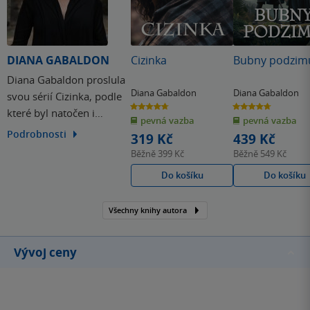
DIANA GABALDON
Cizinka
Bubny podzim
Diana Gabaldon proslula
Diana Gabaldon
Diana Gabaldon
svou sérií Cizinka, podle
4.7
4.7
které byl natočen i
z
z
pevná vazba
pevná vazba
5
5
hvězdiček
hvězdiček
stejnojmenný televizní
Podrobnosti
319 Kč
439 Kč
seriál. V Dianině díle
Běžně
399 Kč
Běžně
549 Kč
najdeme na historickém
Do košíku
Do košíku
podkladu prvky fantasy,
mystery, science fiction i
Všechny knihy autora
romance.
Vývoj ceny