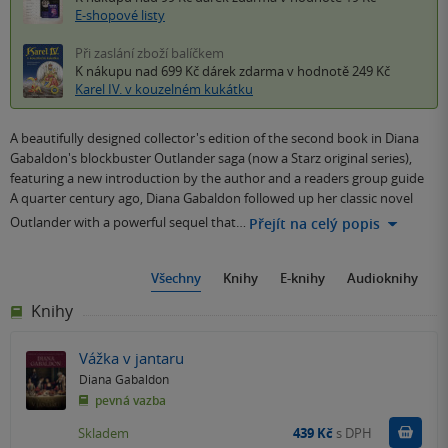
E-shopové listy
Při zaslání zboží balíčkem
K nákupu nad 699 Kč
dárek zdarma
v hodnotě 249 Kč
Karel IV. v kouzelném kukátku
A beautifully designed collector's edition of the second book in Diana
Gabaldon's blockbuster Outlander saga (now a Starz original series),
featuring a new introduction by the author and a readers group guide
A quarter century ago, Diana Gabaldon followed up her classic novel
Outlander with a powerful sequel that…
Přejít na celý popis
Všechny
Knihy
E-knihy
Audioknihy
Knihy
Vážka v jantaru
Diana Gabaldon
pevná vazba
Do k
Skladem
439 Kč
s DPH