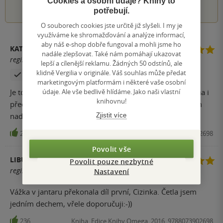
1
2
3
4
5
Cookies a osobní údaje? Knihy to
potřebují.
O souborech cookies jste určitě již slyšeli. I my je
využíváme ke shromažďování a analýze informací,
aby náš e-shop dobře fungoval a mohli jsme ho
KATKA S.
nadále zlepšovat. Také nám pomáhají ukazovat
registrovaný uživatel
lepší a cílenější reklamu. Žádných 50 odstínů, ale
klidně Vergilia v originále. Váš souhlas může předat
Zakoupil produkt
marketingovým platformám i některé vaše osobní
údaje. Ale vše bedlivě hlídáme. Jako naši vlastní
Je to moje krevní skupina. Mám ráda fantasy a tato kniha i
knihovnu!
předchozí splnili moje očekávání. Mohu doporučit všem
nadšencům historických románů i fantasy.
Zjistit více
286
Kniha, Edice Knihy Omega, 2016, 9788073902698
Povolit vše
LIBUŠE
Povolit pouze nezbytné
registrovaný uživatel
Nastavení
Vážka v jantaru překonala díl první, Cizinka. Četla jsem
jedním dechem, vřele doporučuji:-))
236
Kniha, Edice Knihy Omega, 2016, 9788073902698