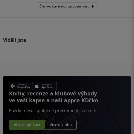
Články, které stojí za pozornost
Viděli jste
Knihy, recenze a klubové výhody
ve vaší kapse a naší appce KDčko
Každý měsíc společně přečteme tisíce knih
Více o aplikaci
Více o klubu