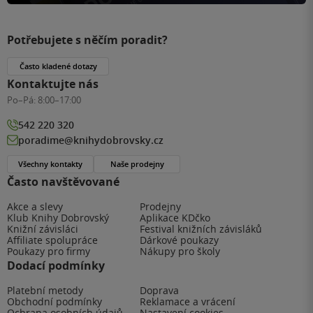
Potřebujete s něčím poradit?
Často kladené dotazy
Kontaktujte nás
Po–Pá:
8:00–17:00
542 220 320
poradime@knihydobrovsky.cz
Všechny kontakty
Naše prodejny
Často navštěvované
Akce a slevy
Prodejny
Klub Knihy Dobrovský
Aplikace KDčko
Knižní závisláci
Festival knižních závisláků
Affiliate spolupráce
Dárkové poukazy
Poukazy pro firmy
Nákupy pro školy
Dodací podmínky
Platební metody
Doprava
Obchodní podmínky
Reklamace a vrácení
Ochrana osobních údajů
Nastavení cookies