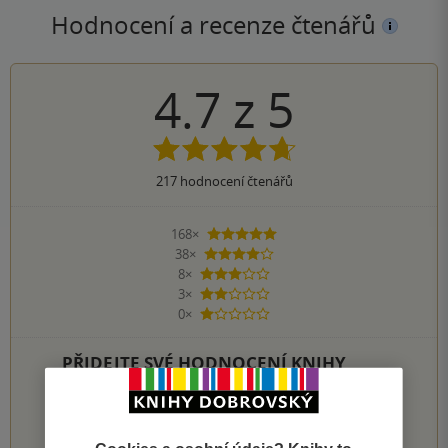
Hodnocení a recenze čtenářů
4.7
z
5
217
hodnocení čtenářů
168×
5 hvězdiček
38×
4 hvězdičky
8×
3 hvězdičky
3×
2 hvězdičky
0×
1 hvezdička
PŘIDEJTE SVÉ HODNOCENÍ KNIHY
Hodnocení našich knihkupců: 0.0 z 5