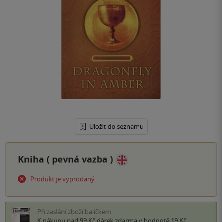
Uložit do seznamu
Kniha (
pevná vazba
)
Produkt je vyprodaný.
Při zaslání zboží balíčkem
K nákupu nad 99 Kč
dárek zdarma
v hodnotě 19 Kč