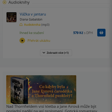
Audioknihy
Vážka v jantaru
Diana Gabaldon
Audiokniha
(mp3)
Koupit
Ihned ke stažení
579 Kč
s DPH
Přehrát ukázku
Zobrazit
více
(+1)
Nad Thornfieldem visí kletba a Jane Airová může být
poslední nadějí na její prolomení. Gotická romantasy