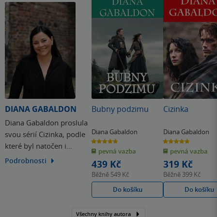
DIANA GABALDON
Bubny podzimu
Cizinka
Diana Gabaldon proslula
Diana Gabaldon
Diana Gabaldon
svou sérií Cizinka, podle
4.7
4.7
které byl natočen i
z
z
pevná vazba
pevná vazba
5
5
hvězdiček
hvězdiček
stejnojmenný televizní
Podrobnosti
439 Kč
319 Kč
seriál. V Dianině díle
Běžně
549 Kč
Běžně
399 Kč
najdeme na historickém
Do košíku
Do košíku
podkladu prvky fantasy,
mystery, science fiction i
Všechny knihy autora
romance.