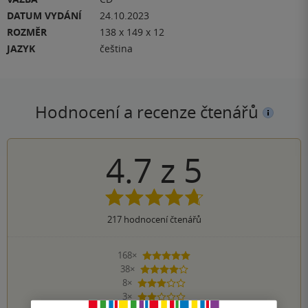
DATUM VYDÁNÍ
24.10.2023
ROZMĚR
138 x 149 x 12
JAZYK
čeština
Hodnocení a recenze čtenářů
4.7
z
5
217
hodnocení čtenářů
168×
5 hvězdiček
38×
4 hvězdičky
8×
3 hvězdičky
3×
2 hvězdičky