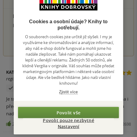
0×
1 hvezdička
PŘIDEJTE SVÉ HODNOCENÍ PRODUKTU
Cookies a osobní údaje? Knihy to
Hodnocení našich knihkupců: 0.0 z 5
potřebují.
O souborech cookies jste určitě již slyšeli. I my je
1
2
3
4
5
využíváme ke shromažďování a analýze informací,
aby náš e-shop dobře fungoval a mohli jsme ho
nadále zlepšovat. Také nám pomáhají ukazovat
lepší a cílenější reklamu. Žádných 50 odstínů, ale
klidně Vergilia v originále. Váš souhlas může předat
marketingovým platformám i některé vaše osobní
KATKA S.
údaje. Ale vše bedlivě hlídáme. Jako naši vlastní
registrovaný uživatel
knihovnu!
Zakoupil produkt
Zjistit více
Je to moje krevní skupina. Mám ráda fantasy a tato kniha i
předchozí splnili moje očekávání. Mohu doporučit všem
Povolit vše
nadšencům historických románů i fantasy.
Povolit pouze nezbytné
286
Kniha, Edice Knihy Omega, 2016, 9788073902698
Nastavení