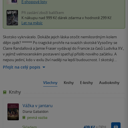
E-shopové listy
Při zaslání zboží balíčkem
K nákupu nad 999 Kč
dárek zdarma
v hodnotě 299 Kč
Let na měsíc
Skotsko vykrvácelo. Dokáže jejich láska otočit nemilosrdným kolem
dějin zpět? ***** Po tragické prohře na svazích skotské Vysočiny se
Claire Randallová a Jamie Fraser vydávají do Francie za časů Ludvíka XV.,
v jejímž velmocenském postavení spatřují příslib nového začátku. A
nejsou jediní, kdo v exilu živí naději na lepší budoucnost. I skotský…
Přejít na celý popis
Všechny
Knihy
E-knihy
Audioknihy
Knihy
Vážka v jantaru
Diana Gabaldon
pevná vazba
Do k
Skladem
439 Kč
s DPH