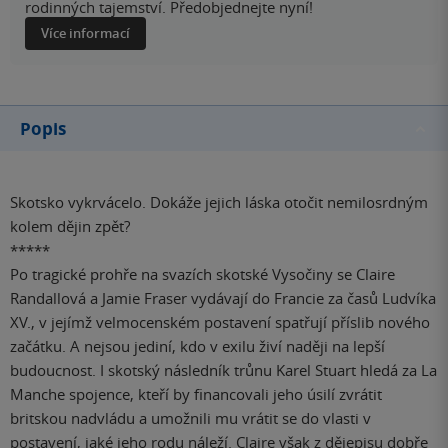
rodinných tajemství. Předobjednejte nyní!
Více informací
Popis
Skotsko vykrvácelo. Dokáže jejich láska otočit nemilosrdným
kolem dějin zpět?
*****
Po tragické prohře na svazích skotské Vysočiny se Claire
Randallová a Jamie Fraser vydávají do Francie za časů Ludvíka
XV., v jejímž velmocenském postavení spatřují příslib nového
začátku. A nejsou jediní, kdo v exilu živí naději na lepší
budoucnost. I skotský následník trůnu Karel Stuart hledá za La
Manche spojence, kteří by financovali jeho úsilí zvrátit
britskou nadvládu a umožnili mu vrátit se do vlasti v
postavení, jaké jeho rodu náleží. Claire však z dějepisu dobře