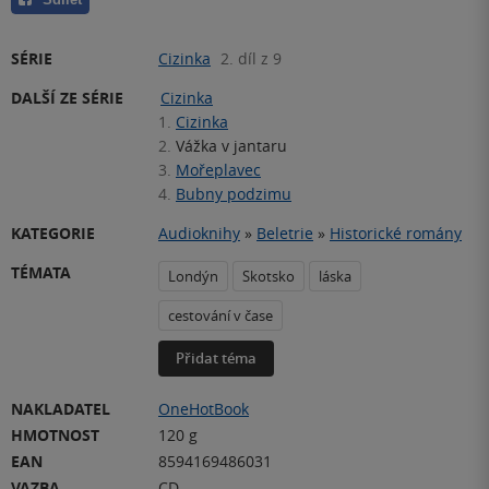
SÉRIE
Cizinka
2. díl z 9
DALŠÍ ZE SÉRIE
Cizinka
1.
Cizinka
2.
Vážka v jantaru
3.
Mořeplavec
4.
Bubny podzimu
KATEGORIE
Audioknihy
»
Beletrie
»
Historické romány
TÉMATA
Londýn
Skotsko
láska
cestování v čase
Přidat téma
NAKLADATEL
OneHotBook
HMOTNOST
120 g
EAN
8594169486031
VAZBA
CD