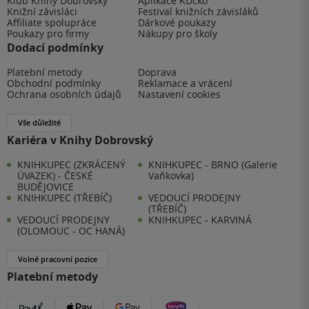
Klub Knihy Dobrovský
Aplikace KDčko
Knižní závisláci
Festival knižních závisláků
Affiliate spolupráce
Dárkové poukazy
Poukazy pro firmy
Nákupy pro školy
Dodací podmínky
Platební metody
Doprava
Obchodní podmínky
Reklamace a vrácení
Ochrana osobních údajů
Nastavení cookies
Vše důležité
Kariéra v Knihy Dobrovský
KNIHKUPEC (ZKRÁCENÝ
KNIHKUPEC - BRNO (Galerie
ÚVAZEK) - ČESKÉ
Vaňkovka)
BUDĚJOVICE
KNIHKUPEC (TŘEBÍČ)
VEDOUCÍ PRODEJNY
(TŘEBÍČ)
VEDOUCÍ PRODEJNY
KNIHKUPEC - KARVINÁ
(OLOMOUC - OC HANÁ)
Volné pracovní pozice
Platební metody