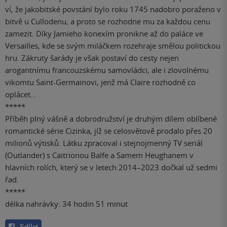
ví, že jakobitské povstání bylo roku 1745 nadobro poraženo v
bitvě u Cullodenu, a proto se rozhodne mu za každou cenu
zamezit. Díky Jamieho konexím pronikne až do paláce ve
Versailles, kde se svým miláčkem rozehraje smělou politickou
hru. Zákruty šarády je však postaví do cesty nejen
arogantnímu francouzskému samovládci, ale i zlovolnému
vikomtu Saint-Germainovi, jenž má Claire rozhodně co
oplácet…
*****
Příběh plný vášně a dobrodružství je druhým dílem oblíbené
romantické série Cizinka, jíž se celosvětově prodalo přes 20
milionů výtisků. Látku zpracoval i stejnojmenný TV seriál
(Outlander) s Caitrionou Balfe a Samem Heughanem v
hlavních rolích, který se v letech 2014–2023 dočkal už sedmi
řad.
*****
délka nahrávky: 34 hodin 51 minut
Sdílet