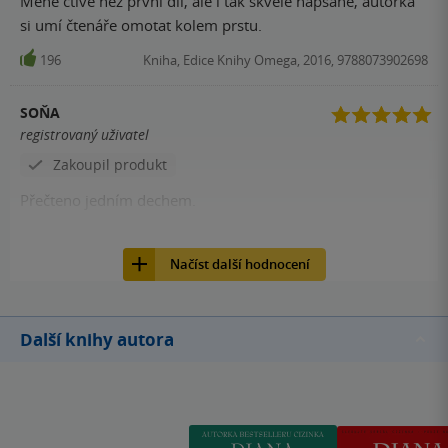
Méně čtivé než první díl, ale i tak skvěle napsané, autorka
si umí čtenáře omotat kolem prstu.
196
Kniha, Edice Knihy Omega, 2016, 9788073902698
SOŇA
registrovaný uživatel
Zakoupil produkt
Přečteno jedním dechem.
136
Kniha, Random House, 2016, 9780399177699
Načíst další hodnocení
Další knihy autora