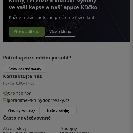
Knihy, recenze a klubové výhody
ve vaší kapse a naší appce KDčko
Každý měsíc společně přečteme tisíce knih
Více o aplikaci
Více o klubu
Potřebujete s něčím poradit?
Často kladené dotazy
Kontaktujte nás
Po–Pá:
8:00–17:00
542 220 320
poradime@knihydobrovsky.cz
Všechny kontakty
Naše prodejny
Často navštěvované
Akce a slevy
Prodejny