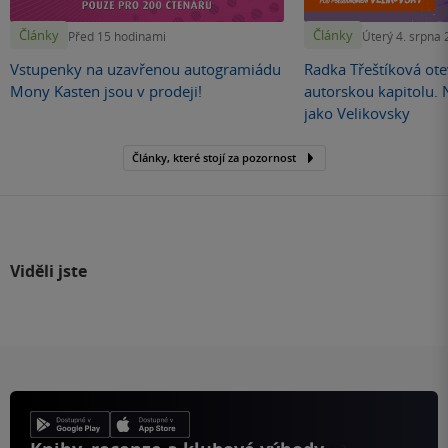
Články
Články
Před 15 hodinami
Úterý 4. srpna
Vstupenky na uzavřenou autogramiádu
Radka Třeštíková otev
Mony Kasten jsou v prodeji!
autorskou kapitolu.
jako Velikovsky
Články, které stojí za pozornost
Viděli jste