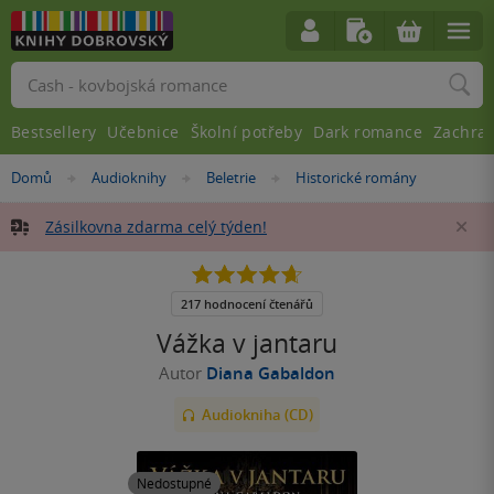
Vyhledávání
Bestsellery
Učebnice
Školní potřeby
Dark romance
Zachra
Nacházíte
Domů
Audioknihy
Beletrie
Historické romány
»
»
»
se
zde:
Zásilkovna zdarma celý týden!
Za
4.7
z
5
217 hodnocení čtenářů
hvězdiček
Vážka v jantaru
Autor
Diana Gabaldon
Audiokniha (CD)
Nedostupné